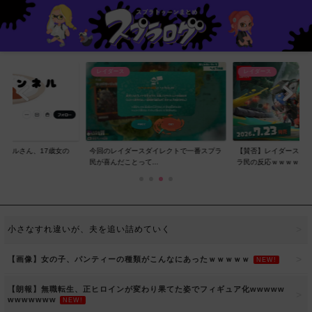
レイダース
レイダース
ンネルさん、17歳女の
今回のレイダースダイレクトで一番スプラ
【賛否】レイダースダ
..
民が喜んだことって...
ラ民の反応ｗｗｗｗ...
小さなすれ違いが、夫を追い詰めていく
【画像】女の子、パンティーの種類がこんなにあったｗｗｗｗｗ
NEW!
【朗報】無職転生、正ヒロインが変わり果てた姿でフィギュア化wwwww
wwwwwww
NEW!