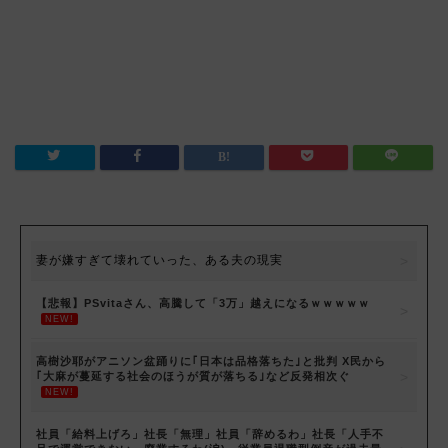
妻が嫌すぎて壊れていった、ある夫の現実
【悲報】PSvitaさん、高騰して「3万」越えになるｗｗｗｗｗ
NEW!
高樹沙耶がアニソン盆踊りに｢日本は品格落ちた｣と批判 X民から
｢大麻が蔓延する社会のほうが質が落ちる｣など反発相次ぐ
NEW!
社員「給料上げろ」社長「無理」社員「辞めるわ」社長「人手不