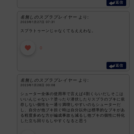
返信
名無しのスプラプレイヤー
より:
2023年1月27日 07:31
スプラトゥーンじゃなくてもええわな。
0
返信
名無しのスプラプレイヤー
より:
2023年1月28日 00:08
シューター全体の使用率で言えば4割くらいだしそこは
いいんじゃない？塗ったり潜伏したりスプラのブキに依
存しない個性を一通り満喫しやすいのもシューターだ
し、自分が他ブキ担ぐ時は自分以外は標準的なブキがあ
る程度多めな方が編成事故も減るし他ブキの個性に特化
した立ち回りもしやすくなると思う