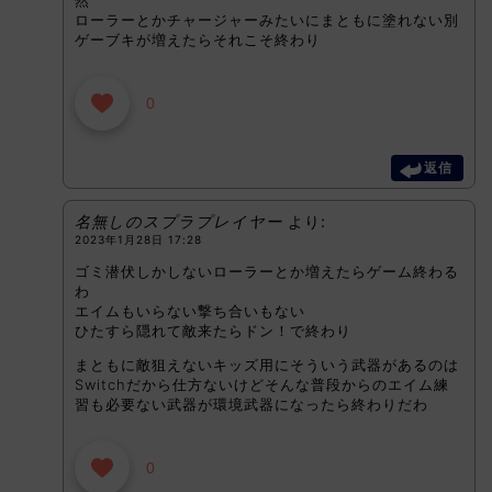
然
ローラーとかチャージャーみたいにまともに塗れない別
ゲーブキが増えたらそれこそ終わり
0
返信
名無しのスプラプレイヤー
より:
2023年1月28日 17:28
ゴミ潜伏しかしないローラーとか増えたらゲーム終わる
わ
エイムもいらない撃ち合いもない
ひたすら隠れて敵来たらドン！で終わり
まともに敵狙えないキッズ用にそういう武器があるのは
Switchだから仕方ないけどそんな普段からのエイム練
習も必要ない武器が環境武器になったら終わりだわ
0