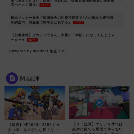
足で運営できない、廃業するわ(涙)」従業員退職型倒産が過去最
高ペースで増加⤴
NEW!
日本サッカー協会「韓国協会の性接待疑惑で4人の日本人審判員
を調査中。調査後に結果を公表する」
NEW!
【乞食速報】ピカチュウさん、大量に「半額」になってしまうｗ
ｗｗｗｗ
NEW!
Powered by livedoor 相互RSS
関連記事
【グロ注意】エリアを塗れば
【賛否】XP2600～2799イカ
絶対に勝てる場面で塗らない
タコ達にありがちな良くない