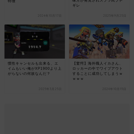
味方が発見されスプラ民ブチ
特徴
ギレ
2024年10月17日
2025年9月25日
慣性キャンセルも出来る、エ
【驚愕】海外職人イカさん、
イムもいい俺がXP1900より上
ロッカーの中でワイプアウト
がらないの何故なんだ？
することに成功してしまうｗ
ｗｗｗ
2025年3月25日
2024年10月15日