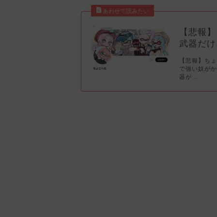
【悲報】
武器だけ
【悲報】ち
で強い奴がか
器が...