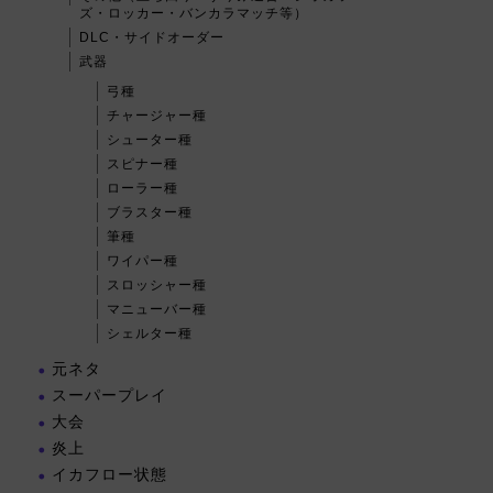
ズ・ロッカー・バンカラマッチ等）
DLC・サイドオーダー
武器
弓種
チャージャー種
シューター種
スピナー種
ローラー種
ブラスター種
筆種
ワイパー種
スロッシャー種
マニューバー種
シェルター種
元ネタ
スーパープレイ
大会
炎上
イカフロー状態