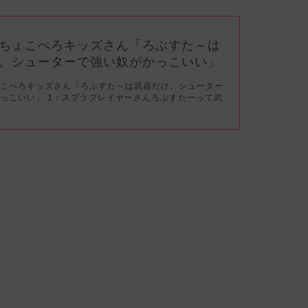
ちょこぺろキッズさん「ろぶすた～は
。シューターで強い奴がかっこいい」
ょこぺろキッズさん「ろぶすた～は武器だけ。シューター
っこいい」 1：スプラプレイヤーさんろぶすたーって武