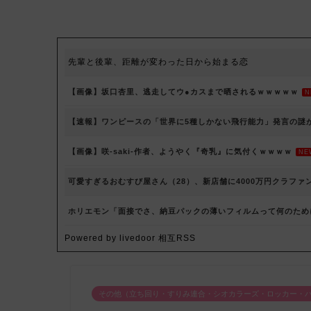
先輩と後輩、距離が変わった日から始まる恋
【画像】坂口杏里、逃走してウ●カスまで晒されるｗｗｗｗｗ
N
【速報】ワンピースの「世界に5種しかない飛行能力」発言の謎
【画像】咲-saki-作者、ようやく『奇乳』に気付くｗｗｗｗ
NE
可愛すぎるおむすび屋さん（28）、新店舗に4000万円クラフ
ホリエモン「面接でさ、納豆パックの薄いフィルムって何のため
Powered by livedoor 相互RSS
その他（立ち回り・すりみ連合・シオカラーズ・ロッカー・