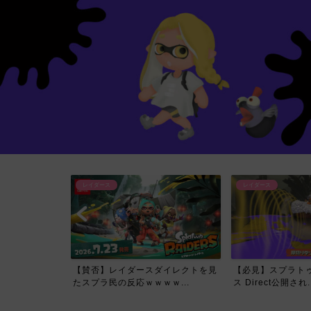
レイダース
レイダース
イレクトで一番
【賛否】レイダースダイレクトを見
【必見】スプラトゥ
て...
たスプラ民の反応ｗｗｗｗ...
ス Direct公開され..