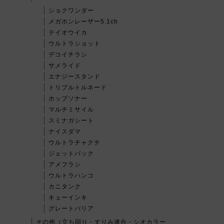
ショクワンダー
メガホンレーザー5.1ch
テイオウイカ
ウルトラショット
デコイチラシ
サメライド
エナジースタンド
トリプルトルネード
ホップソナー
マルチミサイル
スミナガシート
ナイスダマ
ウルトラチャクチ
ジェットパック
アメフラシ
ウルトラハンコ
カニタンク
キューインキ
グレートバリア
その他（立ち回り・すりみ連合・シオカラー