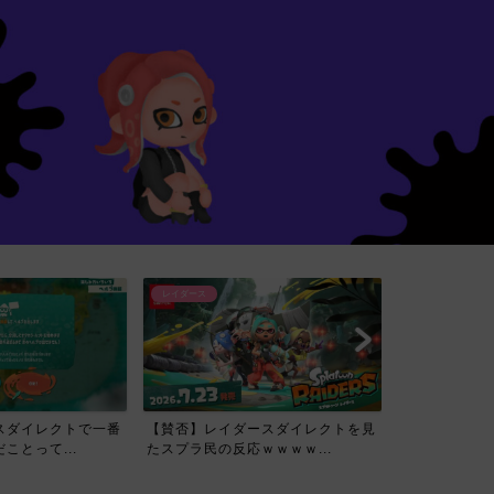
レイダース
スダイレクトで一番
【賛否】レイダースダイレクトを見
ことって...
たスプラ民の反応ｗｗｗｗ...