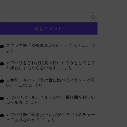
最新コメント
スプラ界隈「XP2000は弱い」←これさぁ…
に
より
ナワバリをどれだけ真面目にやろうとしてもブ
キ練習にすらならない理由
に
より
古参勢「今のスプラは昔に比べてバランスが良
い」←これ
に
より
ナワバリバトル、全ルールで一番打開が難しい
ルール説
に
より
ナワバリ勢に聞きたいんだがナワバリのチャー
ってありなのか？
に
より