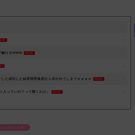
EW!
が解けるWWW
NEW!
W!
ァンした成功した結果弱男集団から叩かれてしまうｗｗｗｗ
NEW!
に入っていの？って聞くわけ」
NEW!
バンカラマッチ等）