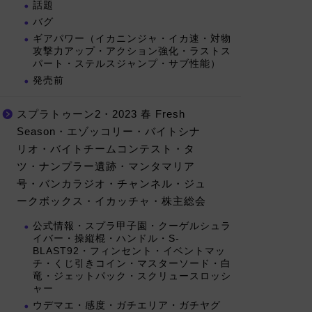
話題
バグ
ギアパワー（イカニンジャ・イカ速・対物
攻撃力アップ・アクション強化・ラストス
パート・ステルスジャンプ・サブ性能）
発売前
スプラトゥーン2・2023 春 Fresh
Season・エゾッコリー・バイトシナ
リオ・バイトチームコンテスト・タ
ツ・ナンプラー遺跡・マンタマリア
号・バンカラジオ・チャンネル・ジュ
ークボックス・イカッチャ・株主総会
公式情報・スプラ甲子園・クーゲルシュラ
イバー・操縦棍・ハンドル・S-
BLAST92・フィンセント・イベントマッ
チ・くじ引きコイン・マスターソード・白
竜・ジェットパック・スクリュースロッシ
ャー
ウデマエ・感度・ガチエリア・ガチヤグ