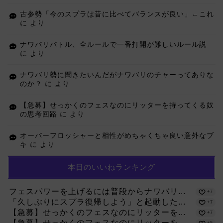
古参勢「今のスプラは昔に比べてバランスが良い」←これ
に
より
ナワバリバトル、全ルールで一番打開が難しいルール説
に
より
ナワバリ勢に聞きたいんだがナワバリのチャーってありな
のか？
に
より
【急募】せっかくのフェスなのにリッターを持ってくる奴
の思考回路
に
より
オーバーフロッシャーと相性がめちゃくちゃ良い意外なブ
キ
に
より
本日のいいねランキング
フェスパワーを上げるには普段からナワバリ...
+7
「久しぶりにスプラ復帰しよう」と起動した...
+7
【急募】せっかくのフェスなのにリッターを...
+7
【急募】せっかくのフェスなのにリッターを...