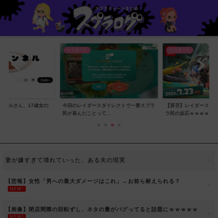
レイダース
レイダース
ンネルさん、17歳女の
今回のレイダースダイレクトで一番スプラ
【賛否】レイダースダ
..
民が喜んだことって...
ラ民の反応ｗｗｗｗ...
妻が嫌すぎて壊れていった、ある夫の現実
【悲報】女性「男への最大ダメージはこれ」←お前ら耐えられる？
NEW!
【画像】閉店間際の回転ずし、ネタの量がバグってると話題にｗｗｗｗｗ
NEW!