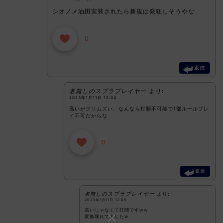
シオノメ油田実装されたら新規は発狂しそうやな
0
返信
名無しのスプラプレイヤー
より:
2023年1月11日 12:04
高いがクソムズい、なんなら打開不可能で1部ルールプレ
イ不可だからな
0
返信
名無しのスプラプレイヤー
より:
2023年1月11日 12:05
高いじゃなくて打開ですww
変換壊れてましたw