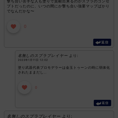
撃ち合い苦手な人も塗りで貢献出来るのがスプラのコンセ
プトだったのに、いつの間にか撃ち合い強要マップばかり
でなんだかな〜
0
返信
名無しのスプラプレイヤー
より:
2023年1月11日 12:02
塗り武器代表プロモデラーは金玉トゥーンの時に弱体化
されたままだし…
0
返信
名無しのスプラプレイヤー
より: