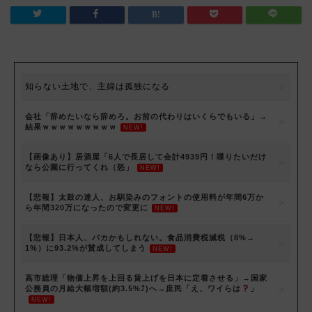
知らない土地で、主婦は孤独になる
会社「辞めたいなら辞めろ。お前の代わりはいくらでもいる」→
結果ｗｗｗｗｗｗｗｗｗ
NEW!
【画像あり】居酒屋「6人で長居して会計4939円！喋りたいだけ
なら公園に行ってくれ（怒」
NEW!
【悲報】太鼓の達人、お馴染みのフォントの使用料が年間6万か
ら年間320万になったので変更に
NEW!
【悲報】日本人、バカかもしれない。食品消費税減税（8%→
1%）に93.2%が賛成してしまう
NEW!
高市総理「物価上昇を上回る賃上げを日本に定着させる」→国家
公務員の月給大幅増額(約3.5%⤴)へ→庶民「え、ワイらは
」
NEW!