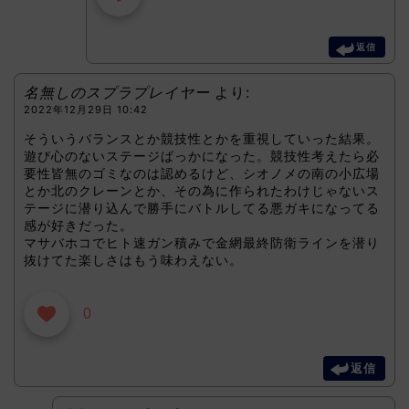
返信
名無しのスプラプレイヤー
より:
2022年12月29日 10:42
そういうバランスとか競技性とかを重視していった結果。
遊び心のないステージばっかになった。競技性考えたら必
要性皆無のゴミなのは認めるけど、シオノメの南の小広場
とか北のクレーンとか、その為に作られたわけじゃないス
テージに潜り込んで勝手にバトルしてる悪ガキになってる
感が好きだった。
マサバホコでヒト速ガン積みで金網最終防衛ラインを潜り
抜けてた楽しさはもう味わえない。
0
返信