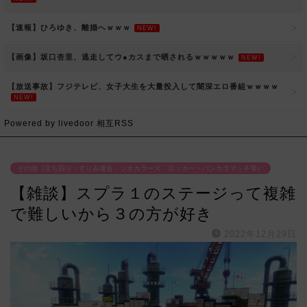
【速報】ひろゆき、離婚へｗｗｗ
NEW!
【画像】坂口杏里、逃走してウ●カスまで晒されるｗｗｗｗｗ
NEW!
【放送事故】フジテレビ、女子大生を大量投入して闇深エロ番組ｗｗｗｗ
NEW!
Powered by livedoor 相互RSS
その他（立ち回り・すりみ連合・シオカラーズ・ロッカー・バンカラマッチ等）
【雑談】スプラ１のステージって複雑
で難しいから３の方が好き
2022年12月29日