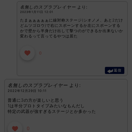
名無しのスプラプレイヤー
より:
2023年1月11日 12:01
たまぁぁぁぁぁに線対称ステージ(シオノメ、あと2だけ
どムツゴロウ)で右にスポーンするか左にスポーンする
かで壁から半身だけ出して撃つのができるか出来ないか
変わるって言ってるやつは居た
0
返信
名無しのスプラプレイヤー
より:
2022年12月29日 10:11
普通に3の方が楽しいと思う
1は半分プロトタイプみたいなもんだし
特定の武器が強すぎるステージとか多かった
0