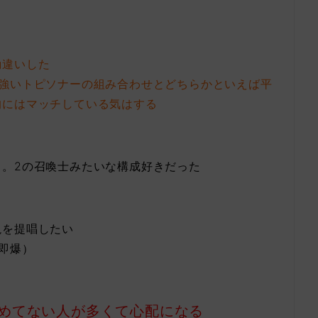
勘違いした
に強いトピソナーの組み合わせとどちらかといえば平
的にはマッチしている気はする
る。2の召喚士みたいな構成好きだった
説を提唱したい
即爆）
めてない人が多くて心配になる