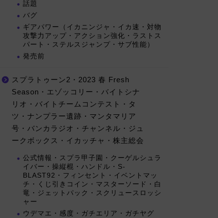
話題
バグ
ギアパワー（イカニンジャ・イカ速・対物
攻撃力アップ・アクション強化・ラストス
パート・ステルスジャンプ・サブ性能）
発売前
スプラトゥーン2・2023 春 Fresh
Season・エゾッコリー・バイトシナ
リオ・バイトチームコンテスト・タ
ツ・ナンプラー遺跡・マンタマリア
号・バンカラジオ・チャンネル・ジュ
ークボックス・イカッチャ・株主総会
公式情報・スプラ甲子園・クーゲルシュラ
イバー・操縦棍・ハンドル・S-
BLAST92・フィンセント・イベントマッ
チ・くじ引きコイン・マスターソード・白
竜・ジェットパック・スクリュースロッシ
ャー
ウデマエ・感度・ガチエリア・ガチヤグ