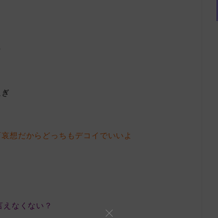
な
過ぎ
可哀想だからどっちもデコイでいいよ
言えなくない？