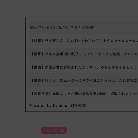
悩んでいるのは私だけ？夫との距離
【悲報】ライザさん、お●ぱいを触られてしまうｗｗｗｗｗｗｗ
【衝撃】クルタ族虐 殺の犯人、ツェリードニヒで確定！クロロの
【動画】大阪府警に射殺されたオッサン、めちゃめちゃ苦しそう
【警告】社会人「スムージーにキウイ皮ごと入れよ。これ美容に
【閲覧注意】元臆女キャバ嬢の首吊り自●配信、拡散されまくっ
Powered by livedoor 相互RSS
シューター種