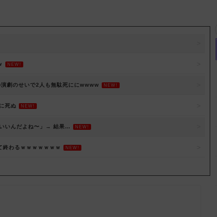
ｗ
NEW!
演劇のせいで2人も無駄死ににwwww
NEW!
に死ぬ
NEW!
いいんだよね〜」→ 結果…
NEW!
て終わるｗｗｗｗｗｗｗ
NEW!