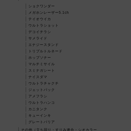
ショクワンダー
メガホンレーザー5.1ch
テイオウイカ
ウルトラショット
デコイチラシ
サメライド
エナジースタンド
トリプルトルネード
ホップソナー
マルチミサイル
スミナガシート
ナイスダマ
ウルトラチャクチ
ジェットパック
アメフラシ
ウルトラハンコ
カニタンク
キューインキ
グレートバリア
その他（立ち回り・すりみ連合・シオカラー