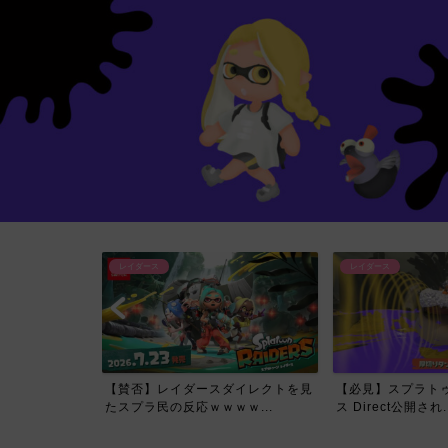
レイダース
レイダース
イレクトで一番
【賛否】レイダースダイレクトを見
【必見】スプラトゥ
て...
たスプラ民の反応ｗｗｗｗ...
ス Direct公開され..