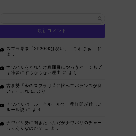
最新コメント
スプラ界隈「XP2000は弱い」←これさぁ…
に
より
ナワバリをどれだけ真面目にやろうとしてもブ
キ練習にすらならない理由
に
より
古参勢「今のスプラは昔に比べてバランスが良
い」←これ
に
より
ナワバリバトル、全ルールで一番打開が難しい
ルール説
に
より
ナワバリ勢に聞きたいんだがナワバリのチャー
ってありなのか？
に
より