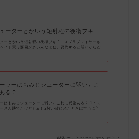
ューターとかいう短射程の後衛ブキ
ターとかいう短射程の後衛ブキ 1：スプラプレイヤーさ
てヘイト買う要因が多いんだよね。要約すると弱いからだ
ーラーはもみじシューターに弱い←こ
ある？
ーはもみじシューターに弱い←これに異論ある？ 1：ス
ーさん勝てたけどもみじ2枚が敵に来たときは本当に辛
引用元：https://z.wikiwiki.jp/spla3/topic/172/