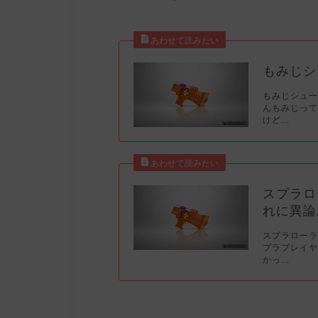
もみじシ
もみじシュー
んもみじっ
けど...
スプラロ
れに異論
スプラローラ
プラプレイヤ
かっ...