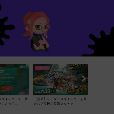
レイダース
スダイレクトで一番
【賛否】レイダースダイレクトを見
ことって...
たスプラ民の反応ｗｗｗｗ...