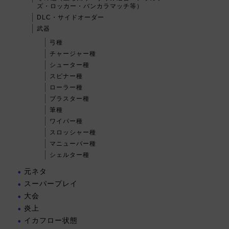
ズ・ロッカー・バンカラマッチ等）
DLC・サイドオーダー
武器
弓種
チャージャー種
シューター種
スピナー種
ローラー種
ブラスター種
筆種
ワイパー種
スロッシャー種
マニューバー種
シェルター種
元ネタ
スーパープレイ
大会
炎上
イカフロー状態