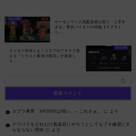
サーモンラン人気配信者が思う「上手す
ぎる」野良バイターの特徴【スプラト
ゥ...
リッター対策にも！エリアやアサリで使
える『トラスト毒漬け戦法』が超楽し
そ...
最新コメント
スプラ界隈「XP2000は弱い」←これさぁ…
に
より
ナワバリをどれだけ真面目にやろうとしてもブキ練習にす
らならない理由
に
より