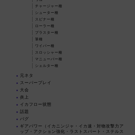
チャージャー種
シューター種
スピナー種
ローラー種
ブラスター種
筆種
ワイパー種
スロッシャー種
マニューバー種
シェルター種
元ネタ
スーパープレイ
大会
炎上
イカフロー状態
話題
バグ
ギアパワー（イカニンジャ・イカ速・対物攻撃力ア
ップ・アクション強化・ラストスパート・ステルス