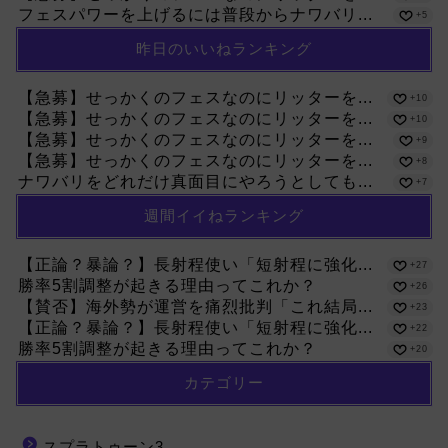
フェスパワーを上げるには普段からナワバリ...
+5
昨日のいいねランキング
【急募】せっかくのフェスなのにリッターを...
+10
【急募】せっかくのフェスなのにリッターを...
+10
【急募】せっかくのフェスなのにリッターを...
+9
【急募】せっかくのフェスなのにリッターを...
+8
ナワバリをどれだけ真面目にやろうとしても...
+7
週間イイねランキング
【正論？暴論？】長射程使い「短射程に強化...
+27
勝率5割調整が起きる理由ってこれか？
+26
【賛否】海外勢が運営を痛烈批判「これ結局...
+23
【正論？暴論？】長射程使い「短射程に強化...
+22
勝率5割調整が起きる理由ってこれか？
+20
カテゴリー
スプラトゥーン3