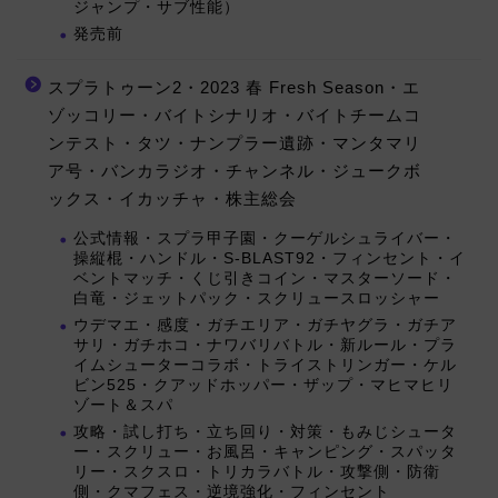
ジャンプ・サブ性能）
発売前
スプラトゥーン2・2023 春 Fresh Season・エ
ゾッコリー・バイトシナリオ・バイトチームコ
ンテスト・タツ・ナンプラー遺跡・マンタマリ
ア号・バンカラジオ・チャンネル・ジュークボ
ックス・イカッチャ・株主総会
公式情報・スプラ甲子園・クーゲルシュライバー・
操縦棍・ハンドル・S-BLAST92・フィンセント・イ
ベントマッチ・くじ引きコイン・マスターソード・
白竜・ジェットパック・スクリュースロッシャー
ウデマエ・感度・ガチエリア・ガチヤグラ・ガチア
サリ・ガチホコ・ナワバリバトル・新ルール・プラ
イムシューターコラボ・トライストリンガー・ケル
ビン525・クアッドホッパー・ザップ・マヒマヒリ
ゾート＆スパ
攻略・試し打ち・立ち回り・対策・もみじシュータ
ー・スクリュー・お風呂・キャンピング・スパッタ
リー・スクスロ・トリカラバトル・攻撃側・防衛
側・クマフェス・逆境強化・フィンセント