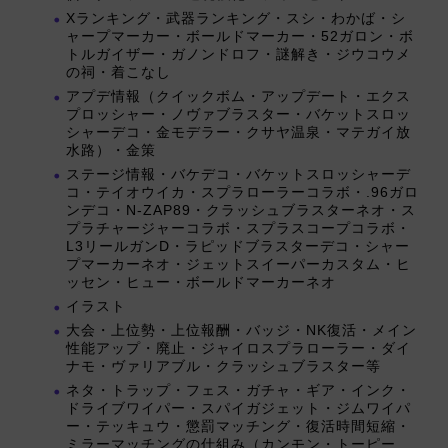
Xランキング・武器ランキング・スシ・わかば・シ
ャープマーカー・ボールドマーカー・52ガロン・ボ
トルガイザー・ガノンドロフ・謎解き・ジウコウメ
の祠・着こなし
アプデ情報（クイックボム・アップデート・エクス
プロッシャー・ノヴァブラスター・バケットスロッ
シャーデコ・金モデラー・クサヤ温泉・マテガイ放
水路）・金策
ステージ情報・バケデコ・バケットスロッシャーデ
コ・テイオウイカ・スプラローラーコラボ・.96ガロ
ンデコ・N-ZAP89・クラッシュブラスターネオ・ス
プラチャージャーコラボ・スプラスコープコラボ・
L3リールガンD・ラピッドブラスターデコ・シャー
プマーカーネオ・ジェットスイーパーカスタム・ヒ
ッセン・ヒュー・ボールドマーカーネオ
イラスト
大会・上位勢・上位報酬・バッジ・NK復活・メイン
性能アップ・廃止・ジャイロスプラローラー・ダイ
ナモ・ヴァリアブル・クラッシュブラスター等
ネタ・トラップ・フェス・ガチャ・ギア・インク・
ドライブワイパー・スパイガジェット・ジムワイパ
ー・テッキュウ・懲罰マッチング・復活時間短縮・
ミラーマッチングの仕組み（カンモン・トーピー