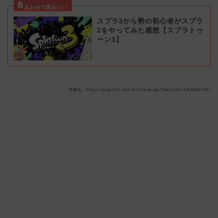
スプラ3から勢の初心者がスプラ
2をやってみた感想【スプラトゥ
ーン3】
引用元：https://pug.5ch.net/test/read.cgi/famicom/1685869135/