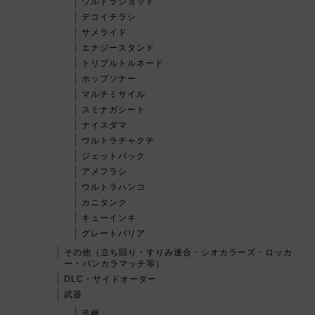
ウルトラショット
デコイチラシ
サメライド
エナジースタンド
トリプルトルネード
ホップソナー
マルチミサイル
スミナガシート
ナイスダマ
ウルトラチャクチ
ジェットパック
アメフラシ
ウルトラハンコ
カニタンク
キューインキ
グレートバリア
その他（立ち回り・すりみ連合・シオカラーズ・ロッカ
ー・バンカラマッチ等）
DLC・サイドオーダー
武器
弓種