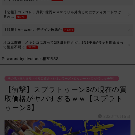
【悲報】コレコレ、月収1億円ｗｗｗそりゃ外出るのにボディガードつけ
るわ…
NEW!
【悲報】Amazon、デザイン改悪か
NEW!
オコエ瑠偉、メキシコに渡って2球団を即クビ→SNS更新が3ヶ月間止まっ
て消息不明に
NEW!
Powered by livedoor 相互RSS
その他（立ち回り・すりみ連合・シオカラーズ・ロッカー・バンカラマッチ等）
【衝撃】スプラトゥーン3の現在の買
取価格がヤバすぎるｗｗ【スプラト
ゥーン3】
2023年6月5日