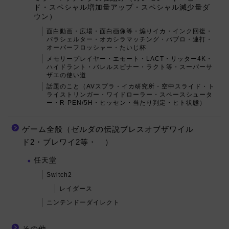
ド・スペシャル増加量アップ・スペシャル減少量ダ
ウン）
面白動画・広場・面白画像等・煽りイカ・インク回復・
パラシェルター・オカシラマッチング・パブロ・連打・
オーバーフロッシャー・たいじ杯
メモリープレイヤー・エモート・LACT・リッター4K・
ハイドラント・バレルスピナー・ラクト等・スーパーサ
ザエの使い道
話題のこと（AVスプラ・イカ研究所・空中スライド・ト
ライストリンガー・ワイドローラー・スペースシュータ
ー・R-PEN/5H・ヒッセン・当たり判定・ヒト状態）
ゲーム全般（ゼルダの伝説ブレスオブザワイル
ド2・ブレワイ2等・ ）
任天堂
Switch2
レイダース
ニンテンドーダイレクト
その他