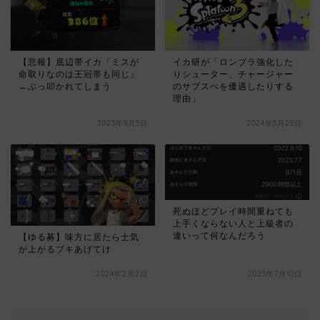
【悲報】底辺帯イカ「ミスが
イカ研が「ロンブラ強化した
命取りなのは王冠帯も同じ」
りシューター、チャージャー
←ぶっ叩かれてしまう
のサブスぺを優遇したりする
理由」
2025年9月5日
2024年5月29日
死ぬほどプレイ時間重ねても
上手くならない人と上級者の
違いって何なんだろう
【ゆる募】味方に居たら士気
が上がるブキあげてけ
2024年2月2日
2025年7月10日