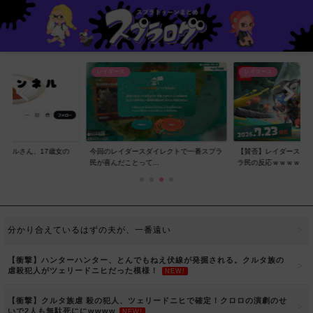
レイダース
レイダース
ンネルさん、17歳女の
今回のレイダースダイレクトで一番スプラ
【賛否】レイダースダ
..
民が喜んだことって...
ラ民の反応ｗｗｗｗ...
分かり合えているはずの夫が、一番遠い
【衝撃】ハンターハンター、とんでもねえ伏線が発掘される。クルタ族の
虐殺犯人がツェリードニヒだった模様！
NEW!
【衝撃】クルタ族虐 殺の犯人、ツェリードニヒで確定！クロロの演劇のせ
いで2人も無駄死ににwwww
NEW!