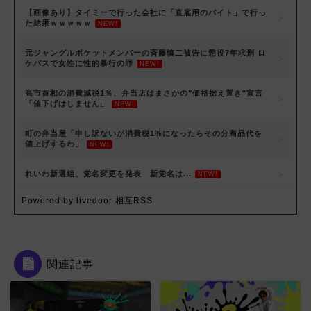
【画像あり】タイミーで行った会社に「直雇用のバイト」で行っ
た結果ｗｗｗｗｗ
NEW!
元ジャングルポケットメンバーの斉藤慎二被告に懲役7年求刑 ロ
ケバスで女性に性的暴行の罪
NEW!
高市首相の消費減税1％、弁当店はまさかの"価格据え置き"宣言
「値下げはしません」
NEW!
町の弁当屋「申し訳ないが消費税1%になったらその分商品代を
値上げするわ」
NEW!
れいわ新選組、党名変更を発表 新党名は...
NEW!
Powered by livedoor 相互RSS
関連記事