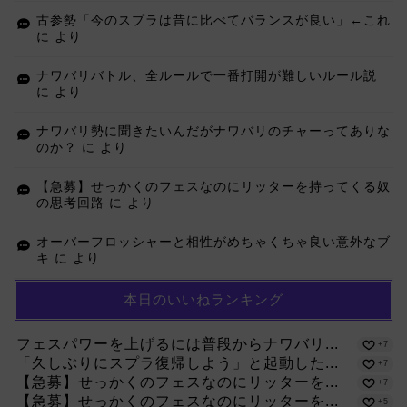
古参勢「今のスプラは昔に比べてバランスが良い」←これ
に
より
ナワバリバトル、全ルールで一番打開が難しいルール説
に
より
ナワバリ勢に聞きたいんだがナワバリのチャーってありな
のか？
に
より
【急募】せっかくのフェスなのにリッターを持ってくる奴
の思考回路
に
より
オーバーフロッシャーと相性がめちゃくちゃ良い意外なブ
キ
に
より
本日のいいねランキング
フェスパワーを上げるには普段からナワバリ...
+7
「久しぶりにスプラ復帰しよう」と起動した...
+7
【急募】せっかくのフェスなのにリッターを...
+7
【急募】せっかくのフェスなのにリッターを...
+5