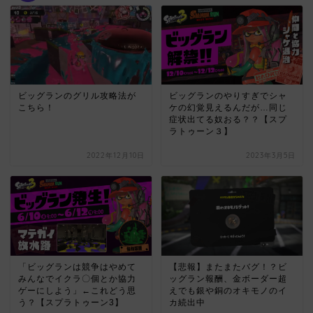
ビッグランのグリル攻略法が
ビッグランのやりすぎでシャ
こちら！
ケの幻覚見えるんだが…同じ
症状出てる奴おる？？【スプ
ラトゥーン３】
2022年12月10日
2023年3月5日
「ビッグランは競争はやめて
【悲報】またまたバグ！？ビ
みんなでイクラ〇個とか協力
ッグラン報酬、金ボーダー超
ゲーにしよう」←これどう思
えでも銀や銅のオキモノのイ
う？【スプラトゥーン3】
カ続出中