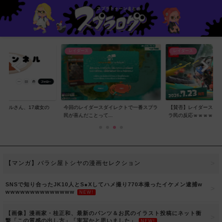
レイダース
レイダース
ンネルさん、17歳女の
今回のレイダースダイレクトで一番スプラ
【賛否】レイダースダ
..
民が喜んだことって...
ラ民の反応ｗｗｗｗ...
【マンガ】バラシ屋トシヤの漫画セレクション
SNSで知り合ったJK10人とS●Xしてハメ撮り770本撮ったイケメン逮捕w
wwwwwwwwwwwwww
NEW!
【画像】漫画家・桂正和、最新のパンツ＆お尻のイラスト投稿にネット衝
撃「この質感の出し方」「実写かと思いました」
NEW!