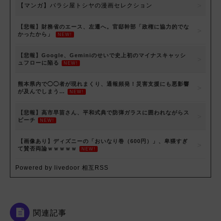
【マンガ】バラシ屋トシヤの漫画セレクション
【悲報】財務省のエース、左遷へ。官邸幹部「政権に協力的でな
かったから」
NEW!
【悲報】Google、Geminiのせいで史上初のマイナスキャッシ
ュフローに陥る
NEW!
熊本県内で◯◯者が現れまくり、通報頻発！災害支援にも悪影響
が及んでしまう…
NEW!
【悲報】高市早苗さん、平和式典で防弾ガラスに囲われながらス
ピーチ
NEW!
【画像あり】ディズニーの「おいなり巻（600円）」、卑猥すぎ
て賛否両論ｗｗｗｗｗ
NEW!
Powered by livedoor 相互RSS
関連記事