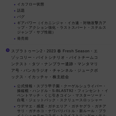
イカフロー状態
話題
バグ
ギアパワー（イカニンジャ・イカ速・対物攻撃力ア
ップ・アクション強化・ラストスパート・ステルス
ジャンプ・サブ性能）
発売前
スプラトゥーン2・2023 春 Fresh Season・エ
ゾッコリー・バイトシナリオ・バイトチームコ
ンテスト・タツ・ナンプラー遺跡・マンタマリ
ア号・バンカラジオ・チャンネル・ジュークボ
ックス・イカッチャ・株主総会
公式情報・スプラ甲子園・クーゲルシュライバー・
操縦棍・ハンドル・S-BLAST92・フィンセント・イ
ベントマッチ・くじ引きコイン・マスターソード・
白竜・ジェットパック・スクリュースロッシャー
ウデマエ・感度・ガチエリア・ガチヤグラ・ガチア
サリ・ガチホコ・ナワバリバトル・新ルール・プラ
イムシューターコラボ・トライストリンガー・ケル