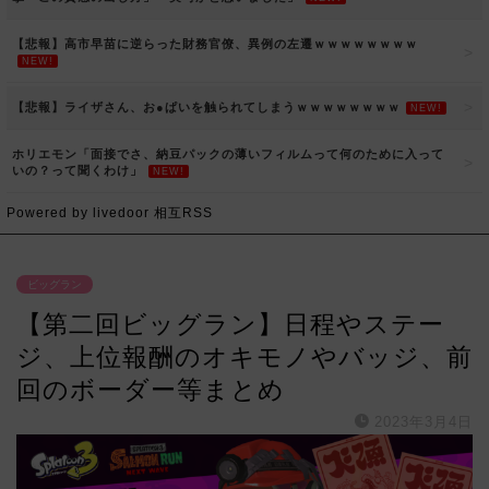
【悲報】高市早苗に逆らった財務官僚、異例の左遷ｗｗｗｗｗｗｗｗ
NEW!
【悲報】ライザさん、お●ぱいを触られてしまうｗｗｗｗｗｗｗｗ
NEW!
ホリエモン「面接でさ、納豆パックの薄いフィルムって何のために入って
いの？って聞くわけ」
NEW!
Powered by livedoor 相互RSS
ビッグラン
【第二回ビッグラン】日程やステー
ジ、上位報酬のオキモノやバッジ、前
回のボーダー等まとめ
2023年3月4日