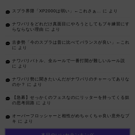
スプラ界隈「XP2000は弱い」←これさぁ…
に
より
ナワバリをどれだけ真面目にやろうとしてもブキ練習にす
らならない理由
に
より
古参勢「今のスプラは昔に比べてバランスが良い」←これ
に
より
ナワバリバトル、全ルールで一番打開が難しいルール説
に
より
ナワバリ勢に聞きたいんだがナワバリのチャーってありな
のか？
に
より
【急募】せっかくのフェスなのにリッターを持ってくる奴
の思考回路
に
より
オーバーフロッシャーと相性がめちゃくちゃ良い意外なブ
キ
に
より
本日のいいねランキング