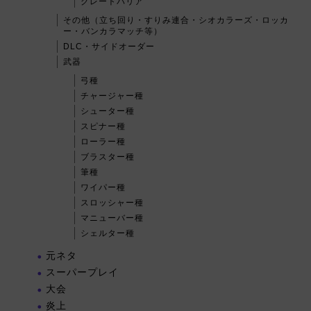
グレートバリア
その他（立ち回り・すりみ連合・シオカラーズ・ロッカ
ー・バンカラマッチ等）
DLC・サイドオーダー
武器
弓種
チャージャー種
シューター種
スピナー種
ローラー種
ブラスター種
筆種
ワイパー種
スロッシャー種
マニューバー種
シェルター種
元ネタ
スーパープレイ
大会
炎上