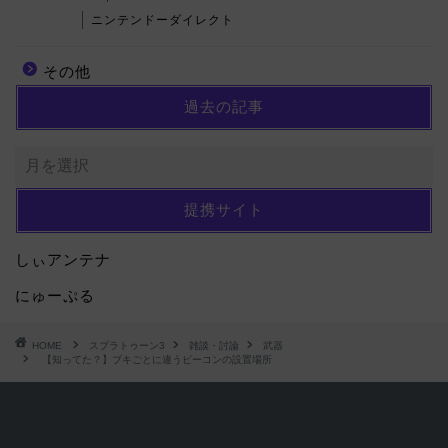
ニンテンドーダイレクト
その他
過去の記事
提携サイト
しぃアンテナ
にゅーぷる
HOME
スプラトゥーン3
雑談・討論
武器
【知ってた？】ブキごとに違うビーコンの設置場所