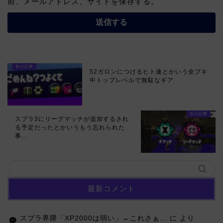
前、メールアドレス、サイトを保存する。
52ガロンにつけるヒト速とかいう全ブキ
中トップレベルで無駄なギア
スプラ3にリーグマッチが追加するされ
る予定だったとかいうもう忘れられた
事...
最新コメント
スプラ界隈「XP2000は弱い」←これさぁ…
に
より