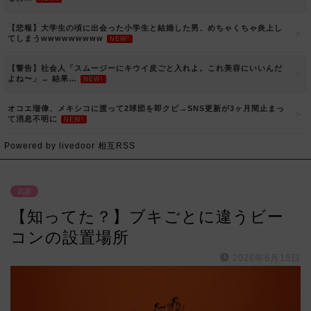
【悲報】大学生の頃に出会った小学生と結婚した男、めちゃくちゃ炎上し
てしまうwwwwwwwww
NEW!
【警告】社会人「スムージーにキウイ皮ごと入れよ。これ美容にいいんだ
よね〜」→ 結果…
NEW!
オコエ瑠偉、メキシコに渡って2球団を即クビ→SNS更新が3ヶ月間止まっ
て消息不明に
NEW!
Powered by livedoor 相互RSS
武器
【知ってた？】ブキごとに違うビー
コンの設置場所
2026年6月18日