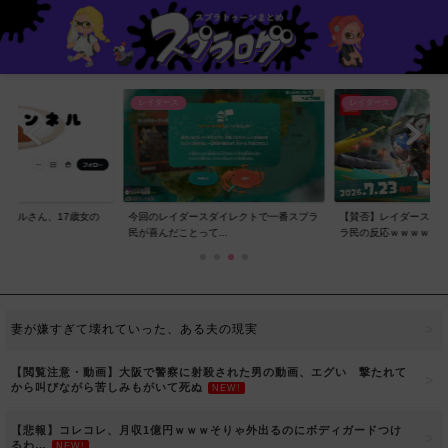
レイダース
レイダース
ンネルさん、17歳女の
今回のレイダースダイレクトで一番スプラ
【賛否】レイダースダ
..
民が喜んだことって...
ラ民の反応ｗｗｗｗ...
妻が嫌すぎて壊れていった、ある夫の現実
【閲覧注意・動画】大阪で警察に射殺された男の動画、エグい 撃たれて
から叫びながら苦しみもがいて死ぬ
NEW!
【悲報】コレコレ、月収1億円ｗｗｗそりゃ外出るのにボディガードつけ
るわ…
NEW!