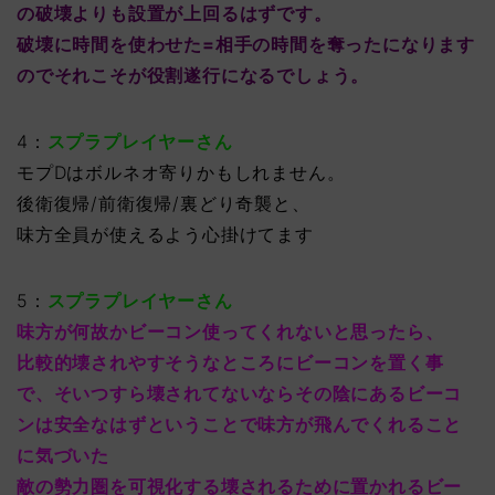
の破壊よりも設置が上回るはずです。
破壊に時間を使わせた=相手の時間を奪ったになります
のでそれこそが役割遂行になるでしょう。
4：
スプラプレイヤーさん
モプDはボルネオ寄りかもしれません。
後衛復帰/前衛復帰/裏どり奇襲と、
味方全員が使えるよう心掛けてます
5：
スプラプレイヤーさん
味方が何故かビーコン使ってくれないと思ったら、
比較的壊されやすそうなところにビーコンを置く事
で、そいつすら壊されてないならその陰にあるビーコ
ンは安全なはずということで味方が飛んでくれること
に気づいた
敵の勢力圏を可視化する壊されるために置かれるビー