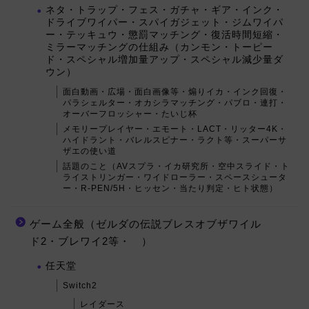
ネタ・トラップ・フェス・ガチャ・ギア・インク・
ドライブワイパー・スパイガジェット・ジムワイパ
ー・テッキュウ・懲罰マッチング・復活時間短縮・
ミラーマッチングの仕組み（カンモン・トーピー
ド・スペシャル増加量アップ・スペシャル減少量ダ
ウン）
面白動画・広場・面白画像等・煽りイカ・インク回復・
パラシェルター・オカシラマッチング・パブロ・連打・
オーバーフロッシャー・たいじ杯
メモリープレイヤー・エモート・LACT・リッター4K・
ハイドラント・バレルスピナー・ラクト等・スーパーサ
ザエの使い道
話題のこと（AVスプラ・イカ研究所・空中スライド・ト
ライストリンガー・ワイドローラー・スペースシュータ
ー・R-PEN/5H・ヒッセン・当たり判定・ヒト状態）
ゲーム全般（ゼルダの伝説ブレスオブザワイル
ド2・ブレワイ2等・ ）
任天堂
Switch2
レイダース