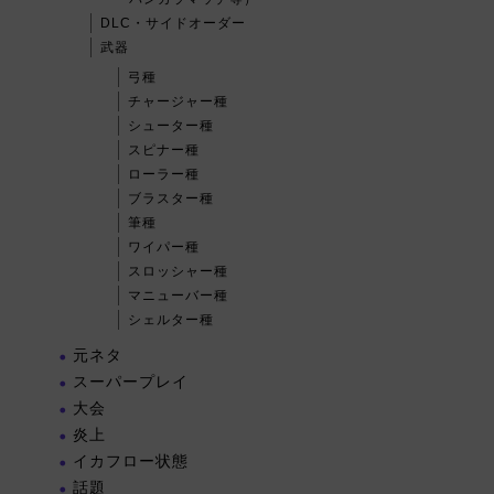
DLC・サイドオーダー
武器
弓種
チャージャー種
シューター種
スピナー種
ローラー種
ブラスター種
筆種
ワイパー種
スロッシャー種
マニューバー種
シェルター種
元ネタ
スーパープレイ
大会
炎上
イカフロー状態
話題