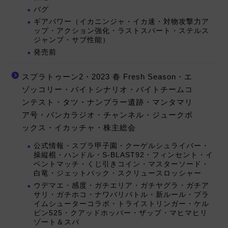
バグ
ギアパワー（イカニンジャ・イカ速・対物攻撃力ア
ップ・アクション強化・ラストスパート・ステルス
ジャンプ・サブ性能）
発売前
スプラトゥーン2・2023 春 Fresh Season・エ
ゾッコリー・バイトシナリオ・バイトチームコ
ンテスト・タツ・ナンプラー遺跡・マンタマリ
ア号・バンカラジオ・チャンネル・ジュークボ
ックス・イカッチャ・株主総会
公式情報・スプラ甲子園・クーゲルシュライバー・
操縦棍・ハンドル・S-BLAST92・フィンセント・イ
ベントマッチ・くじ引きコイン・マスターソード・
白竜・ジェットパック・スクリュースロッシャー
ウデマエ・感度・ガチエリア・ガチヤグラ・ガチア
サリ・ガチホコ・ナワバリバトル・新ルール・プラ
イムシューターコラボ・トライストリンガー・ケル
ビン525・クアッドホッパー・ザップ・マヒマヒリ
ゾート＆スパ