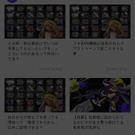
イカ研「初心者向けでいつか
ブキBAN機能が追加されたス
卒業してもらいたいブキ」←
プラトゥーンで起こりそうな
こういうのがあるって気付い
事
てる？
2025年3月21日
2026年2月3日
自分がその持ちブキ使ってる
【急募】短射程に詰められて
理由って「環境ブキだから」
るのにそのまま撃ち続けてる
以外に説明できる？
長射程の気持ち