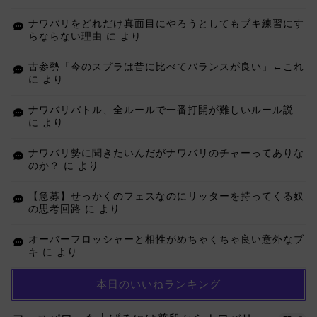
ナワバリをどれだけ真面目にやろうとしてもブキ練習にす
らならない理由
に
より
古参勢「今のスプラは昔に比べてバランスが良い」←これ
に
より
ナワバリバトル、全ルールで一番打開が難しいルール説
に
より
ナワバリ勢に聞きたいんだがナワバリのチャーってありな
のか？
に
より
【急募】せっかくのフェスなのにリッターを持ってくる奴
の思考回路
に
より
オーバーフロッシャーと相性がめちゃくちゃ良い意外なブ
キ
に
より
本日のいいねランキング