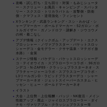
攻略・試し打ち・立ち回り・対策・もみじシュータ
ー・スクリュー・お風呂・キャンピング・スパッタ
リー・スクスロ・トリカラバトル・攻撃側・防衛
側・クマフェス・逆境強化・フィンセント
Xランキング・武器ランキング・スシ・わかば・シ
ャープマーカー・ボールドマーカー・52ガロン・ボ
トルガイザー・ガノンドロフ・謎解き・ジウコウメ
の祠・着こなし
アプデ情報（クイックボム・アップデート・エクス
プロッシャー・ノヴァブラスター・バケットスロッ
シャーデコ・金モデラー・クサヤ温泉・マテガイ放
水路）・金策
ステージ情報・バケデコ・バケットスロッシャーデ
コ・テイオウイカ・スプラローラーコラボ・.96ガロ
ンデコ・N-ZAP89・クラッシュブラスターネオ・ス
プラチャージャーコラボ・スプラスコープコラボ・
L3リールガンD・ラピッドブラスターデコ・シャー
プマーカーネオ・ジェットスイーパーカスタム・ヒ
ッセン・ヒュー・ボールドマーカーネオ
イラスト
大会・上位勢・上位報酬・バッジ・NK復活・メイン
性能アップ・廃止・ジャイロスプラローラー・ダイ
ナモ・ヴァリアブル・クラッシュブラスター等