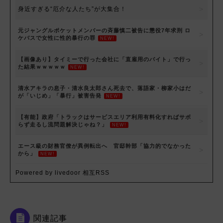
身近すぎる“厄介な人たち”が大集合！
元ジャングルポケットメンバーの斉藤慎二被告に懲役7年求刑 ロ
ケバスで女性に性的暴行の罪
NEW!
【画像あり】タイミーで行った会社に「直雇用のバイト」で行っ
た結果ｗｗｗｗｗ
NEW!
清水アキラの息子・清水良太郎さん死去で、落語家・柳家小はだ
が「いじめ」「暴行」被害告発
NEW!
【有能】政府「トラックはサービスエリア利用有料化すればサボ
らず走るし流問題解決じゃね？」
NEW!
エース級の財務官僚が異例転出へ 官邸幹部「協力的でなかった
から」
NEW!
Powered by livedoor 相互RSS
関連記事