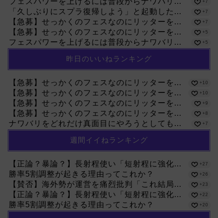
フェスパワーを上げるには普段からナワバリ...
+7
「久しぶりにスプラ復帰しよう」と起動した...
+7
【急募】せっかくのフェスなのにリッターを...
+7
【急募】せっかくのフェスなのにリッターを...
+5
フェスパワーを上げるには普段からナワバリ...
+5
昨日のいいねランキング
【急募】せっかくのフェスなのにリッターを...
+10
【急募】せっかくのフェスなのにリッターを...
+10
【急募】せっかくのフェスなのにリッターを...
+9
【急募】せっかくのフェスなのにリッターを...
+8
ナワバリをどれだけ真面目にやろうとしても...
+7
週間イイねランキング
【正論？暴論？】長射程使い「短射程に強化...
+27
勝率5割調整が起きる理由ってこれか？
+26
【賛否】海外勢が運営を痛烈批判「これ結局...
+23
【正論？暴論？】長射程使い「短射程に強化...
+22
勝率5割調整が起きる理由ってこれか？
+20