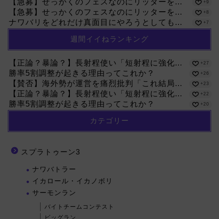
【急募】せっかくのフェスなのにリッターを...
+9
【急募】せっかくのフェスなのにリッターを...
+8
ナワバリをどれだけ真面目にやろうとしても...
+7
週間イイねランキング
【正論？暴論？】長射程使い「短射程に強化...
+27
勝率5割調整が起きる理由ってこれか？
+26
【賛否】海外勢が運営を痛烈批判「これ結局...
+23
【正論？暴論？】長射程使い「短射程に強化...
+22
勝率5割調整が起きる理由ってこれか？
+20
カテゴリー
スプラトゥーン3
ナワバトラー
イカロール・イカノボリ
サーモンラン
バイトチームコンテスト
ビッグラン