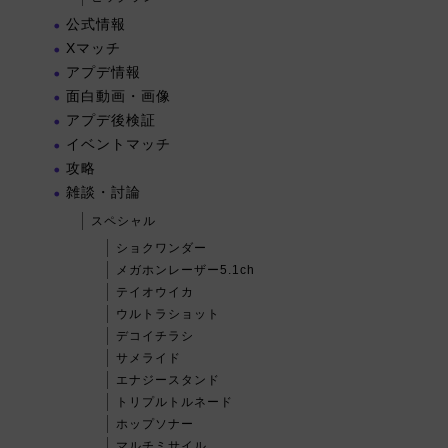
公式情報
Xマッチ
アプデ情報
面白動画・画像
アプデ後検証
イベントマッチ
攻略
雑談・討論
スペシャル
ショクワンダー
メガホンレーザー5.1ch
テイオウイカ
ウルトラショット
デコイチラシ
サメライド
エナジースタンド
トリプルトルネード
ホップソナー
マルチミサイル