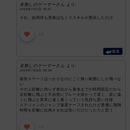
名無しのゲーマーさん
より:
2026年7月7日 18:31
それ、結局何も意味はなくリスキルが悪化しただけ
+2
返信
名無しのゲーマーさん
より:
2026年7月8日 09:34
縦長ステージばっかりなのにごく狭い範囲にしか飛べな
い
その上距離に拘らず射出から着地までの時間固定だから
近距離に飛ぶと不自然にブレーキ掛かって遅く、逆に遠
くに飛ぶと異常に速く着くっていう気持ち悪い仕様
ステジャンのジャンプ速度ナーフされたけど普通に飛翔
時間を距離に比例させれば良いだけだったろと思う
+1