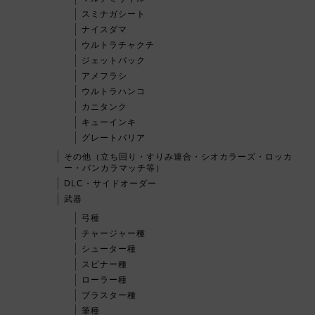
スミナガシート
ナイスダマ
ウルトラチャクチ
ジェットパック
アメフラシ
ウルトラハンコ
カニタンク
キューインキ
グレートバリア
その他（立ち回り・すりみ連合・シオカラーズ・ロッカ
ー・バンカラマッチ等）
DLC・サイドオーダー
武器
弓種
チャージャー種
シューター種
スピナー種
ローラー種
ブラスター種
筆種