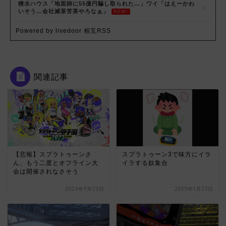
積水ハウス「地面師に55億円騙し取られた…」ワイ「はえーかわ
いそう…会社滅茶苦茶やろなぁ」
NEW!
Powered by livedoor 相互RSS
関連記事
【悲報】スプラトゥーンさ
スプラトゥーン3で味方にイラ
ん、もう二度とオフライン大
イラする奴集合
会は開催されなさそう
2024年9月25日
2025年1月23日