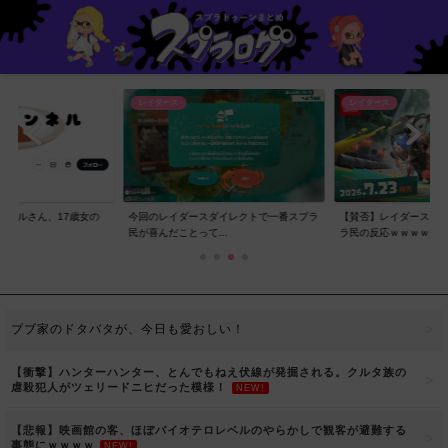
レイダース
レイダース
ンネルさん、17歳女の
今回のレイダースダイレクトで一番スプラ
【賛否】レイダースダ
..
民が喜んだことって...
ラ民の反応ｗｗｗｗ...
ブブ家のドタバタが、今日も愛おしい！
【衝撃】ハンターハンター、とんでもねえ伏線が発掘される。クルタ族の
虐殺犯人がツェリードニヒだった模様！
NEW!
【悲報】映画館の客、ほぼバイオテロレベルのやらかしで観客が避難する
事態にｗｗｗｗ
NEW!