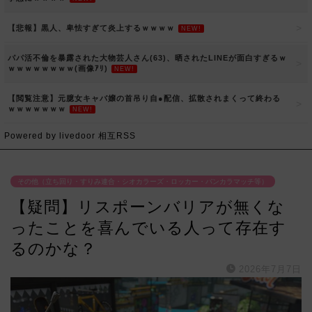
【悲報】黒人、卑怯すぎて炎上するｗｗｗｗ
NEW!
パパ活不倫を暴露された大物芸人さん(63)、晒されたLINEが面白すぎるｗ
ｗｗｗｗｗｗｗｗ(画像ｱﾘ)
NEW!
【閲覧注意】元臆女キャバ嬢の首吊り自●配信、拡散されまくって終わる
ｗｗｗｗｗｗｗ
NEW!
Powered by livedoor 相互RSS
その他（立ち回り・すりみ連合・シオカラーズ・ロッカー・バンカラマッチ等）
【疑問】リスポーンバリアが無くな
ったことを喜んでいる人って存在す
るのかな？
2026年7月7日