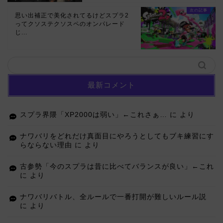
思い出補正で美化されてるけどスプラ2
ってクソステクソスペのオンパレード
じ...
最新コメント
スプラ界隈「XP2000は弱い」←これさぁ…
に
より
ナワバリをどれだけ真面目にやろうとしてもブキ練習にす
らならない理由
に
より
古参勢「今のスプラは昔に比べてバランスが良い」←これ
に
より
ナワバリバトル、全ルールで一番打開が難しいルール説
に
より