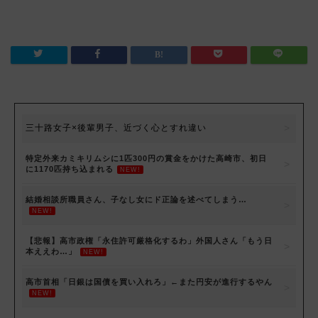
三十路女子×後輩男子、近づく心とすれ違い
特定外来カミキリムシに1匹300円の賞金をかけた高崎市、初日
に1170匹持ち込まれる
NEW!
結婚相談所職員さん、子なし女にド正論を述べてしまう…
NEW!
【悲報】高市政権「永住許可厳格化するわ」外国人さん「もう日
本ええわ…」
NEW!
高市首相「日銀は国債を買い入れろ」←また円安が進行するやん
NEW!