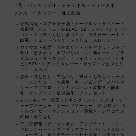
ア号・バンカラジオ・チャンネル・ジュークボ
ックス・イカッチャ・株主総会
公式情報・スプラ甲子園・クーゲルシュライバー・
操縦棍・ハンドル・S-BLAST92・フィンセント・イ
ベントマッチ・くじ引きコイン・マスターソード・
白竜・ジェットパック・スクリュースロッシャー
ウデマエ・感度・ガチエリア・ガチヤグラ・ガチア
サリ・ガチホコ・ナワバリバトル・新ルール・プラ
イムシューターコラボ・トライストリンガー・ケル
ビン525・クアッドホッパー・ザップ・マヒマヒリ
ゾート＆スパ
攻略・試し打ち・立ち回り・対策・もみじシュータ
ー・スクリュー・お風呂・キャンピング・スパッタ
リー・スクスロ・トリカラバトル・攻撃側・防衛
側・クマフェス・逆境強化・フィンセント
Xランキング・武器ランキング・スシ・わかば・シ
ャープマーカー・ボールドマーカー・52ガロン・ボ
トルガイザー・ガノンドロフ・謎解き・ジウコウメ
の祠・着こなし
アプデ情報（クイックボム・アップデート・エクス
プロッシャー・ノヴァブラスター・バケットスロッ
シャーデコ・金モデラー・クサヤ温泉・マテガイ放