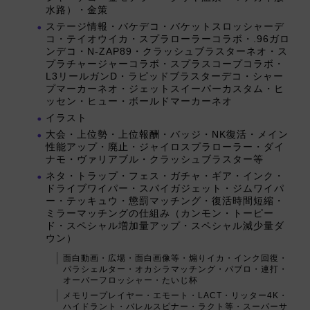
水路）・金策
ステージ情報・バケデコ・バケットスロッシャーデ
コ・テイオウイカ・スプラローラーコラボ・.96ガロ
ンデコ・N-ZAP89・クラッシュブラスターネオ・ス
プラチャージャーコラボ・スプラスコープコラボ・
L3リールガンD・ラピッドブラスターデコ・シャー
プマーカーネオ・ジェットスイーパーカスタム・ヒ
ッセン・ヒュー・ボールドマーカーネオ
イラスト
大会・上位勢・上位報酬・バッジ・NK復活・メイン
性能アップ・廃止・ジャイロスプラローラー・ダイ
ナモ・ヴァリアブル・クラッシュブラスター等
ネタ・トラップ・フェス・ガチャ・ギア・インク・
ドライブワイパー・スパイガジェット・ジムワイパ
ー・テッキュウ・懲罰マッチング・復活時間短縮・
ミラーマッチングの仕組み（カンモン・トーピー
ド・スペシャル増加量アップ・スペシャル減少量ダ
ウン）
面白動画・広場・面白画像等・煽りイカ・インク回復・
パラシェルター・オカシラマッチング・パブロ・連打・
オーバーフロッシャー・たいじ杯
メモリープレイヤー・エモート・LACT・リッター4K・
ハイドラント・バレルスピナー・ラクト等・スーパーサ