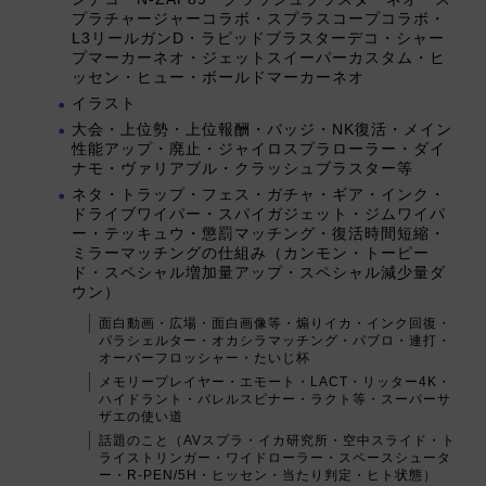
プラチャージャーコラボ・スプラスコープコラボ・
L3リールガンD・ラピッドブラスターデコ・シャー
プマーカーネオ・ジェットスイーパーカスタム・ヒ
ッセン・ヒュー・ボールドマーカーネオ
イラスト
大会・上位勢・上位報酬・バッジ・NK復活・メイン
性能アップ・廃止・ジャイロスプラローラー・ダイ
ナモ・ヴァリアブル・クラッシュブラスター等
ネタ・トラップ・フェス・ガチャ・ギア・インク・
ドライブワイパー・スパイガジェット・ジムワイパ
ー・テッキュウ・懲罰マッチング・復活時間短縮・
ミラーマッチングの仕組み（カンモン・トーピー
ド・スペシャル増加量アップ・スペシャル減少量ダ
ウン）
面白動画・広場・面白画像等・煽りイカ・インク回復・
パラシェルター・オカシラマッチング・パブロ・連打・
オーバーフロッシャー・たいじ杯
メモリープレイヤー・エモート・LACT・リッター4K・
ハイドラント・バレルスピナー・ラクト等・スーパーサ
ザエの使い道
話題のこと（AVスプラ・イカ研究所・空中スライド・ト
ライストリンガー・ワイドローラー・スペースシュータ
ー・R-PEN/5H・ヒッセン・当たり判定・ヒト状態）