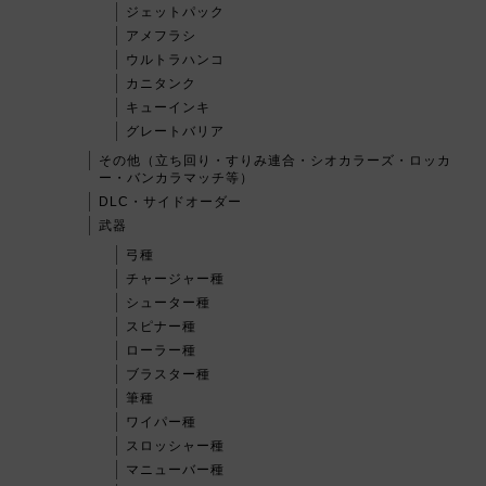
ジェットパック
アメフラシ
ウルトラハンコ
カニタンク
キューインキ
グレートバリア
その他（立ち回り・すりみ連合・シオカラーズ・ロッカ
ー・バンカラマッチ等）
DLC・サイドオーダー
武器
弓種
チャージャー種
シューター種
スピナー種
ローラー種
ブラスター種
筆種
ワイパー種
スロッシャー種
マニューバー種