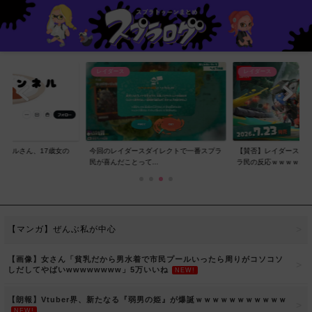
レイダース
レイダース
ンネルさん、17歳女の
今回のレイダースダイレクトで一番スプラ
【賛否】レイダースダ
..
民が喜んだことって...
ラ民の反応ｗｗｗｗ...
【マンガ】ぜんぶ私が中心
【画像】女さん「貧乳だから男水着で市民プールいったら周りがコソコソ
しだしてやばいwwwwwwww」5万いいね
NEW!
【朗報】Vtuber界、新たなる『弱男の姫』が爆誕ｗｗｗｗｗｗｗｗｗｗｗ
NEW!