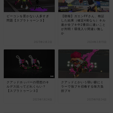
ビーコンを置かない人多すぎ
【朗報】ガエンFFさん、検証
問題【スプラトゥーン３】
した結果（確定4発なら）キル
速が全ブキ中2番目に速いこと
が判明！環境入り間違い無し
か
2023年2月2日
2024年2月15日
クアッドホッパーの理想のキ
クアッドとかいう弱い癖にミ
ルデス比ってどれくらい？
ラーで強ブキ召喚する味方負
【スプラトゥーン３】
担ブキ
2023年1月24日
2025年9月24日