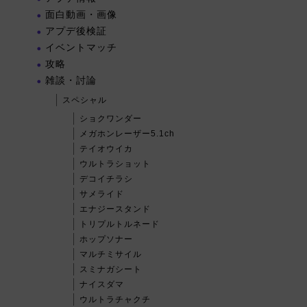
面白動画・画像
アプデ後検証
イベントマッチ
攻略
雑談・討論
スペシャル
ショクワンダー
メガホンレーザー5.1ch
テイオウイカ
ウルトラショット
デコイチラシ
サメライド
エナジースタンド
トリプルトルネード
ホップソナー
マルチミサイル
スミナガシート
ナイスダマ
ウルトラチャクチ