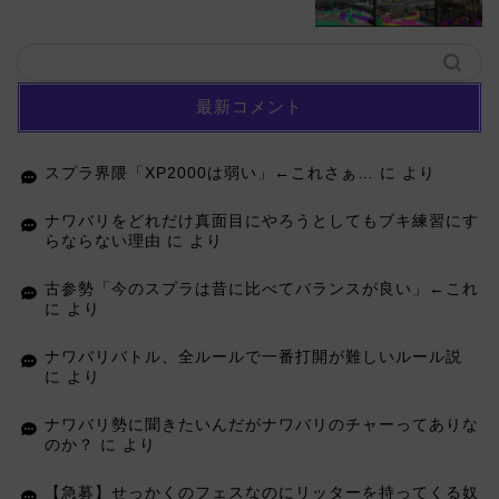
最新コメント
スプラ界隈「XP2000は弱い」←これさぁ…
に
より
ナワバリをどれだけ真面目にやろうとしてもブキ練習にす
らならない理由
に
より
古参勢「今のスプラは昔に比べてバランスが良い」←これ
に
より
ナワバリバトル、全ルールで一番打開が難しいルール説
に
より
ナワバリ勢に聞きたいんだがナワバリのチャーってありな
のか？
に
より
【急募】せっかくのフェスなのにリッターを持ってくる奴