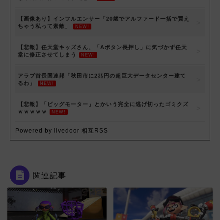
【画像あり】インフルエンサー「20歳でアルファード一括で買え
ちゃう私って素敵」
NEW!
【悲報】任天堂キッズさん、「Aボタン長押し」に気づかず任天
堂に修正させてしまう
NEW!
アラブ首長国連邦「秋田市に2兆円の超巨大データセンター建て
るわ」
NEW!
【悲報】「ビッグモーター」とかいう完全に逃げ切ったゴミクズ
ｗｗｗｗｗ
NEW!
Powered by livedoor 相互RSS
関連記事