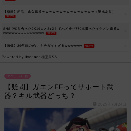
【悲報】粗品、永久追放ｗｗｗｗｗｗｗｗｗｗｗｗｗｗｗ（証拠あり）
NEW!
SNSで知り合ったJK10人とS●Xしてハメ撮り770本撮ったイケメン逮捕w
wwwwwwwwwwwwww
NEW!
【画像】20年前のAV、キチガイすぎるwwwwww
NEW!
Powered by livedoor 相互RSS
マニューバー種
【疑問】ガエンFFってサポート武
器？キル武器どっち？
2025年7月24日