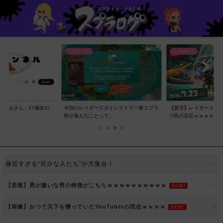
レイダース
レイダース
ンネルさん、17歳女の
今回のレイダースダイレクトで一番スプラ
【賛否】レイダースダ
..
民が喜んだことって...
ラ民の反応ｗｗｗｗ...
身近すぎる“厄介な人たち”が大集合！
【悲報】男が嫌いな男の特徴がこちらｗｗｗｗｗｗｗｗｗｗ
NEW!
【画像】かつて天下を獲っていたYouTuberの現在ｗｗｗｗ
NEW!