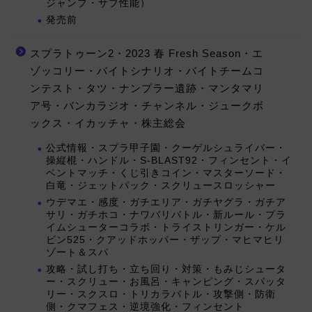
ジャンプ・サブ性能）
発売前
スプラトゥーン2・2023 春 Fresh Season・エ
ゾッコリー・バイトシナリオ・バイトチームコ
ンテスト・タツ・ナンプラー遺跡・マンタマリ
ア号・バンカラジオ・チャンネル・ジュークボ
ックス・イカッチャ・株主総会
公式情報・スプラ甲子園・クーゲルシュライバー・
操縦棍・ハンドル・S-BLAST92・フィンセント・イ
ベントマッチ・くじ引きコイン・マスターソード・
白竜・ジェットパック・スクリュースロッシャー
ウデマエ・感度・ガチエリア・ガチヤグラ・ガチア
サリ・ガチホコ・ナワバリバトル・新ルール・プラ
イムシューターコラボ・トライストリンガー・ケル
ビン525・クアッドホッパー・ザップ・マヒマヒリ
ゾート＆スパ
攻略・試し打ち・立ち回り・対策・もみじシュータ
ー・スクリュー・お風呂・キャンピング・スパッタ
リー・スクスロ・トリカラバトル・攻撃側・防衛
側・クマフェス・逆境強化・フィンセント