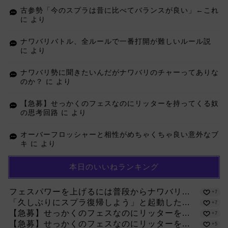
古参勢「今のスプラは昔に比べてバランスが良い」←これ
に
より
ナワバリバトル、全ルールで一番打開が難しいルール説
に
より
ナワバリ勢に聞きたいんだがナワバリのチャーってありな
のか？
に
より
【急募】せっかくのフェスなのにリッターを持ってくる奴
の思考回路
に
より
オーバーフロッシャーと相性がめちゃくちゃ良い意外なブ
キ
に
より
本日のいいねランキング
フェスパワーを上げるには普段からナワバリ...
+7
「久しぶりにスプラ復帰しよう」と起動した...
+7
【急募】せっかくのフェスなのにリッターを...
+7
【急募】せっかくのフェスなのにリッターを...
+5