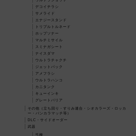
デコイチラシ
サメライド
エナジースタンド
トリプルトルネード
ホップソナー
マルチミサイル
スミナガシート
ナイスダマ
ウルトラチャクチ
ジェットパック
アメフラシ
ウルトラハンコ
カニタンク
キューインキ
グレートバリア
その他（立ち回り・すりみ連合・シオカラーズ・ロッカ
ー・バンカラマッチ等）
DLC・サイドオーダー
武器
弓種