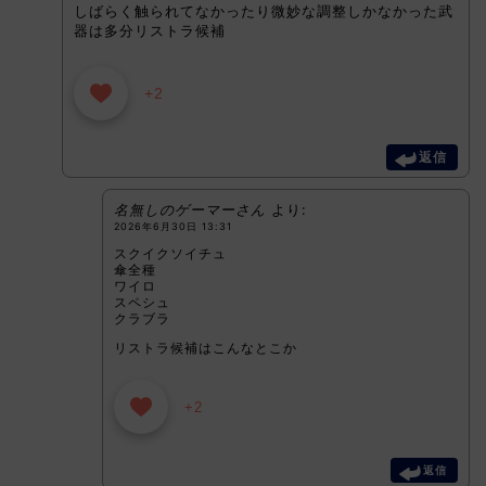
しばらく触られてなかったり微妙な調整しかなかった武
器は多分リストラ候補
+2
返信
名無しのゲーマーさん
より:
2026年6月30日 13:31
スクイクソイチュ
傘全種
ワイロ
スペシュ
クラブラ
リストラ候補はこんなとこか
+2
返信