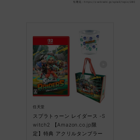
引用元：https://z.wikiwiki.jp/spla3/topic/280
任天堂
スプラトゥーン レイダース -S
witch2 【Amazon.co.jp限
定】特典 アクリルタンブラー