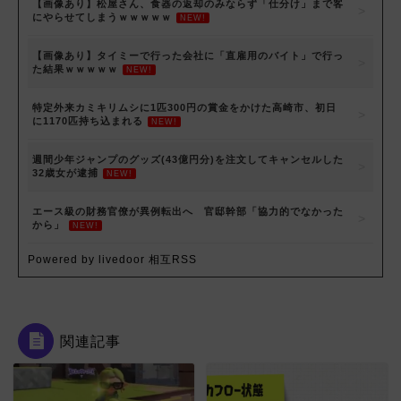
【画像あり】松屋さん、食器の返却のみならず「仕分け」まで客
にやらせてしまうｗｗｗｗｗ
NEW!
【画像あり】タイミーで行った会社に「直雇用のバイト」で行っ
た結果ｗｗｗｗｗ
NEW!
特定外来カミキリムシに1匹300円の賞金をかけた高崎市、初日
に1170匹持ち込まれる
NEW!
週間少年ジャンプのグッズ(43億円分)を注文してキャンセルした
32歳女が逮捕
NEW!
エース級の財務官僚が異例転出へ 官邸幹部「協力的でなかった
から」
NEW!
Powered by livedoor 相互RSS
関連記事