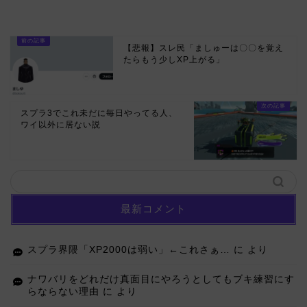
【悲報】スレ民「ましゅーは〇〇を覚え
たらもう少しXP上がる」
スプラ3でこれ未だに毎日やってる人、
ワイ以外に居ない説
最新コメント
スプラ界隈「XP2000は弱い」←これさぁ…
に
より
ナワバリをどれだけ真面目にやろうとしてもブキ練習にす
らならない理由
に
より