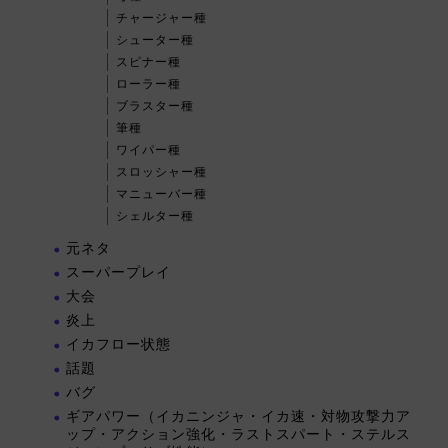
チャージャー種
シューター種
スピナー種
ローラー種
ブラスター種
筆種
ワイパー種
スロッシャー種
マニューバー種
シェルター種
元ネタ
スーパープレイ
大会
炎上
イカフロー状態
話題
バグ
ギアパワー（イカニンジャ・イカ速・対物攻撃力ア
ップ・アクション強化・ラストスパート・ステルス