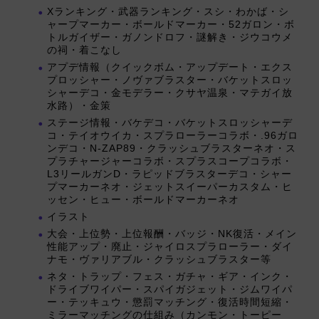
Xランキング・武器ランキング・スシ・わかば・シ
ャープマーカー・ボールドマーカー・52ガロン・ボ
トルガイザー・ガノンドロフ・謎解き・ジウコウメ
の祠・着こなし
アプデ情報（クイックボム・アップデート・エクス
プロッシャー・ノヴァブラスター・バケットスロッ
シャーデコ・金モデラー・クサヤ温泉・マテガイ放
水路）・金策
ステージ情報・バケデコ・バケットスロッシャーデ
コ・テイオウイカ・スプラローラーコラボ・.96ガロ
ンデコ・N-ZAP89・クラッシュブラスターネオ・ス
プラチャージャーコラボ・スプラスコープコラボ・
L3リールガンD・ラピッドブラスターデコ・シャー
プマーカーネオ・ジェットスイーパーカスタム・ヒ
ッセン・ヒュー・ボールドマーカーネオ
イラスト
大会・上位勢・上位報酬・バッジ・NK復活・メイン
性能アップ・廃止・ジャイロスプラローラー・ダイ
ナモ・ヴァリアブル・クラッシュブラスター等
ネタ・トラップ・フェス・ガチャ・ギア・インク・
ドライブワイパー・スパイガジェット・ジムワイパ
ー・テッキュウ・懲罰マッチング・復活時間短縮・
ミラーマッチングの仕組み（カンモン・トーピー