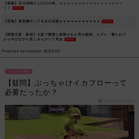
【画像】石川佳純さん(31)の体、エッッッッッッッッッッッッッッッッ
ッ！
NEW!
【悲報】風俗嬢やってる女の末路ｗｗｗｗｗｗｗｗｗｗｗ
NEW!
【閲覧注意・動画】大阪で警察に射殺された男の動画、エグい 撃たれて
から叫びながら苦しみもがいて死ぬ
NEW!
Powered by livedoor 相互RSS
イカフロー状態
【疑問】ぶっちゃけイカフローって
必要だったか？
2026年6月30日