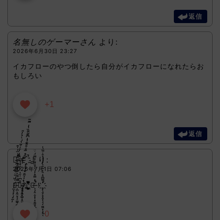
返信
名無しのゲーマーさん
より:
2026年6月30日 23:27
イカフローのやつ倒したら自分がイカフローになれたらお
もしろい
+1
返信
ト̶̪̦͇̱̰̲̤̤̲̜͖̠̜͔̯͕̫͙͕͎̜̘̰̩͋̒̓̄́́͂̔͑̀̉̓̎̚キ҈̩͓̭̘̟̠̱̰͕͎͙̖͓̲̮͓͓̠̝̫̃̑̊̅̐͒̂͊̾̍͆͊͂͊̏̔̍̅̃͂̚ͅ
より:
2026年7月1日 07:06
要̵̩̪̣̟̰̤̟̘̠͇͎͚͈̭̞̘̟̩͈̜̰͕̤̋̿͑̄̆̀̈́̔̅́̌̓̔̎̊̾̏̓̓͊ら̵̫̗̤̞͖͕͖͙̭͈̞̬͚̏̐͆̇̍̋̔̈́͋̊͑͑͆͐な҉̯̤̬̭̪̜̯͇̦̙̫̙͙͓͖̭͈͚̜̯͔̋̿̿̈́̓͑̆͆̃̉̎̆い̶̖̗̯̦̬͓̜͙͈̰͈̟̲͙̮̠͔̘̝̯̓͛̽̿̊̓͗͛̓̄̏̐̓̿̈́̇̈̚̚ͅ！҉̯̙̱̗̞̞̭͓͉͔̫͖͙̟̰͛̿͆̎̾̂̓͂͋͛̉̍̓̽͒̍̋̅̀̍̚ͅͅͅͅ
0