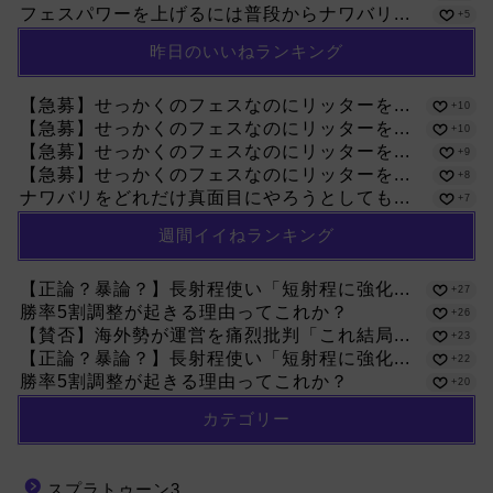
フェスパワーを上げるには普段からナワバリ...
+5
昨日のいいねランキング
【急募】せっかくのフェスなのにリッターを...
+10
【急募】せっかくのフェスなのにリッターを...
+10
【急募】せっかくのフェスなのにリッターを...
+9
【急募】せっかくのフェスなのにリッターを...
+8
ナワバリをどれだけ真面目にやろうとしても...
+7
週間イイねランキング
【正論？暴論？】長射程使い「短射程に強化...
+27
勝率5割調整が起きる理由ってこれか？
+26
【賛否】海外勢が運営を痛烈批判「これ結局...
+23
【正論？暴論？】長射程使い「短射程に強化...
+22
勝率5割調整が起きる理由ってこれか？
+20
カテゴリー
スプラトゥーン3