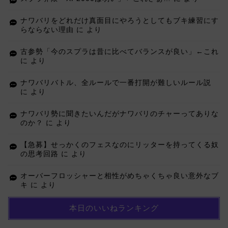
ナワバリをどれだけ真面目にやろうとしてもブキ練習にす
らならない理由
に
より
古参勢「今のスプラは昔に比べてバランスが良い」←これ
に
より
ナワバリバトル、全ルールで一番打開が難しいルール説
に
より
ナワバリ勢に聞きたいんだがナワバリのチャーってありな
のか？
に
より
【急募】せっかくのフェスなのにリッターを持ってくる奴
の思考回路
に
より
オーバーフロッシャーと相性がめちゃくちゃ良い意外なブ
キ
に
より
本日のいいねランキング