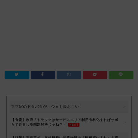
ブブ家のドタバタが、今日も愛おしい！
【有能】政府「トラックはサービスエリア利用有料化すればサボ
らず走るし流問題解決じゃね？」
NEW!
【悲報】高市首相、日銀総裁に前代未聞の「国債買い入れ」を要