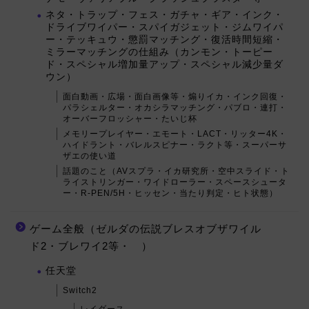
ネタ・トラップ・フェス・ガチャ・ギア・インク・
ドライブワイパー・スパイガジェット・ジムワイパ
ー・テッキュウ・懲罰マッチング・復活時間短縮・
ミラーマッチングの仕組み（カンモン・トーピー
ド・スペシャル増加量アップ・スペシャル減少量ダ
ウン）
面白動画・広場・面白画像等・煽りイカ・インク回復・
パラシェルター・オカシラマッチング・パブロ・連打・
オーバーフロッシャー・たいじ杯
メモリープレイヤー・エモート・LACT・リッター4K・
ハイドラント・バレルスピナー・ラクト等・スーパーサ
ザエの使い道
話題のこと（AVスプラ・イカ研究所・空中スライド・ト
ライストリンガー・ワイドローラー・スペースシュータ
ー・R-PEN/5H・ヒッセン・当たり判定・ヒト状態）
ゲーム全般（ゼルダの伝説ブレスオブザワイル
ド2・ブレワイ2等・ ）
任天堂
Switch2