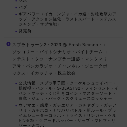
話題
バグ
ギアパワー（イカニンジャ・イカ速・対物攻撃力ア
ップ・アクション強化・ラストスパート・ステルス
ジャンプ・サブ性能）
発売前
スプラトゥーン2・2023 春 Fresh Season・エ
ゾッコリー・バイトシナリオ・バイトチームコ
ンテスト・タツ・ナンプラー遺跡・マンタマリ
ア号・バンカラジオ・チャンネル・ジュークボ
ックス・イカッチャ・株主総会
公式情報・スプラ甲子園・クーゲルシュライバー・
操縦棍・ハンドル・S-BLAST92・フィンセント・イ
ベントマッチ・くじ引きコイン・マスターソード・
白竜・ジェットパック・スクリュースロッシャー
ウデマエ・感度・ガチエリア・ガチヤグラ・ガチア
サリ・ガチホコ・ナワバリバトル・新ルール・プラ
イムシューターコラボ・トライストリンガー・ケル
ビン525・クアッドホッパー・ザップ・マヒマヒリ
ゾート＆スパ