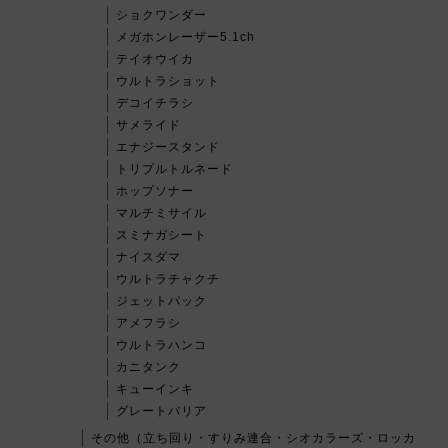
ショクワンダー
メガホンレーザー5.1ch
テイオウイカ
ウルトラショット
デコイチラシ
サメライド
エナジースタンド
トリプルトルネード
ホップソナー
マルチミサイル
スミナガシート
ナイスダマ
ウルトラチャクチ
ジェットパック
アメフラシ
ウルトラハンコ
カニタンク
キューインキ
グレートバリア
その他（立ち回り・すりみ連合・シオカラーズ・ロッカ