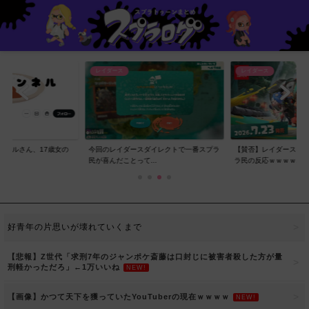
レイダース
レイダース
ンネルさん、17歳女の
今回のレイダースダイレクトで一番スプラ
【賛否】レイダースダ
..
民が喜んだことって...
ラ民の反応ｗｗｗｗ...
好青年の片思いが壊れていくまで
【悲報】Z世代「求刑7年のジャンポケ斎藤は口封じに被害者殺した方が量
刑軽かっただろ」←1万いいね
NEW!
【画像】かつて天下を獲っていたYouTuberの現在ｗｗｗｗ
NEW!