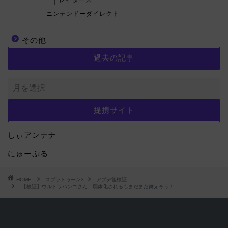
レイダース
ニンテンドーダイレクト
その他
過去の記事
提携サイト
しぃアンテナ
にゅーぷる
HOME
スプラトゥーン3
アプデ後検証
【検証】ウルトラハンコさん、弱体化されるもまだまだ舞えそう！