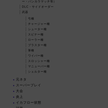
ー・バンカラマッチ等）
DLC・サイドオーダー
武器
弓種
チャージャー種
シューター種
スピナー種
ローラー種
ブラスター種
筆種
ワイパー種
スロッシャー種
マニューバー種
シェルター種
元ネタ
スーパープレイ
大会
炎上
イカフロー状態