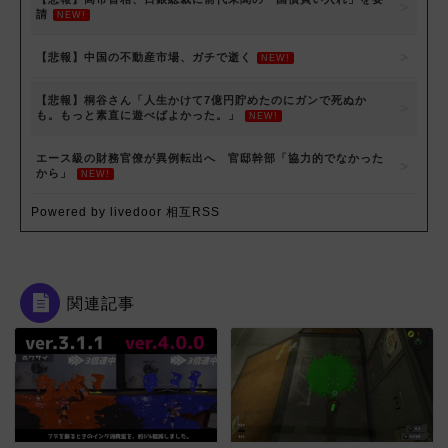
請
NEW!
【悲報】中国の不動産市場、ガチで逝く
NEW!
【悲報】桐谷さん「人生かけて7億円貯めたのにガンで死ぬか
も。もっと素直に遊べばよかった。」
NEW!
エース級の財務官僚が異例転出へ 官邸幹部「協力的でなかった
から」
NEW!
Powered by livedoor 相互RSS
関連記事