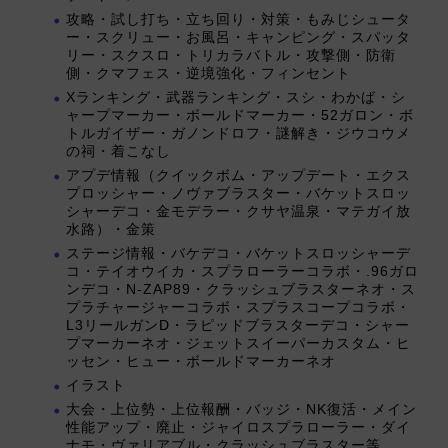
攻略・試し打ち・立ち回り・対策・もみじシュータ
ー・スクリュー・お風呂・キャンピング・スパッタ
リー・スクスロ・トリカラバトル・攻撃側・防衛
側・クマフェス・逆境強化・フィンセント
Xランキング・武器ランキング・スシ・わかば・シ
ャープマーカー・ボールドマーカー・52ガロン・ボ
トルガイザー・ガノンドロフ・謎解き・ジウコウメ
の祠・着こなし
アプデ情報（クイックボム・アップデート・エクス
プロッシャー・ノヴァブラスター・バケットスロッ
シャーデコ・金モデラー・クサヤ温泉・マテガイ放
水路）・金策
ステージ情報・バケデコ・バケットスロッシャーデ
コ・テイオウイカ・スプラローラーコラボ・.96ガロ
ンデコ・N-ZAP89・クラッシュブラスターネオ・ス
プラチャージャーコラボ・スプラスコープコラボ・
L3リールガンD・ラピッドブラスターデコ・シャー
プマーカーネオ・ジェットスイーパーカスタム・ヒ
ッセン・ヒュー・ボールドマーカーネオ
イラスト
大会・上位勢・上位報酬・バッジ・NK復活・メイン
性能アップ・廃止・ジャイロスプラローラー・ダイ
ナモ・ヴァリアブル・クラッシュブラスター等