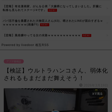
【悲報】有名漫画家、がんを公表「大腸癌になってしまいました。肝臓に
転移も見られてステージ4です」
NEW!
パパ活不倫を暴露された大物芸人さん(63)、晒されたLINEが面白すぎるｗ
ｗｗｗｗｗｗｗｗ(画像ｱﾘ)
NEW!
【悲報】風俗嬢やってる女の末路ｗｗｗｗｗｗｗｗｗｗｗ
NEW!
Powered by livedoor 相互RSS
アプデ後検証
【検証】ウルトラハンコさん、弱体化
されるもまだまだ舞えそう！
2026年3月19日