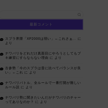
最新コメント
スプラ界隈「XP2000は弱い」←これさぁ…
に
より
ナワバリをどれだけ真面目にやろうとしてもブ
キ練習にすらならない理由
に
より
古参勢「今のスプラは昔に比べてバランスが良
い」←これ
に
より
ナワバリバトル、全ルールで一番打開が難しい
ルール説
に
より
ナワバリ勢に聞きたいんだがナワバリのチャー
ってありなのか？
に
より