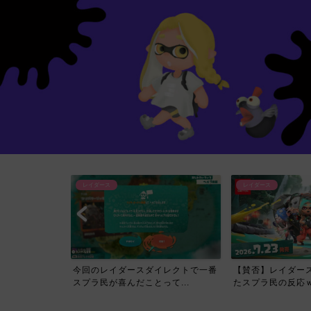
レイダース
レイダース
イレクトで一番
【賛否】レイダースダイレクトを見
【必見】スプラトゥ
て...
たスプラ民の反応ｗｗｗｗ...
ス Direct公開され..