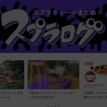
炎上
レイダース
ーン レイダー
【悲報】コウチャンネルさん、17
今回のレイダー
.
歳女の子に対し局部の写真...
スプラ民が喜んだ