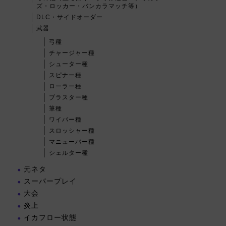
ズ・ロッカー・バンカラマッチ等）
DLC・サイドオーダー
武器
弓種
チャージャー種
シューター種
スピナー種
ローラー種
ブラスター種
筆種
ワイパー種
スロッシャー種
マニューバー種
シェルター種
元ネタ
スーパープレイ
大会
炎上
イカフロー状態