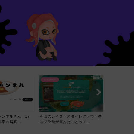
レイダース
スダイレクトで一番
【賛否】レイダースダイレクトを見
ことって...
たスプラ民の反応ｗｗｗｗ...