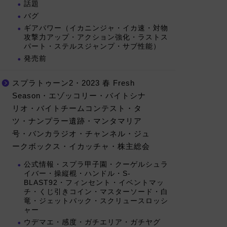
話題
バグ
ギアパワー（イカニンジャ・イカ速・対物
攻撃力アップ・アクション強化・ラストス
パート・ステルスジャンプ・サブ性能）
発売前
スプラトゥーン2・2023 春 Fresh
Season・エゾッコリー・バイトシナ
リオ・バイトチームコンテスト・タ
ツ・ナンプラー遺跡・マンタマリア
号・バンカラジオ・チャンネル・ジュ
ークボックス・イカッチャ・株主総会
公式情報・スプラ甲子園・クーゲルシュラ
イバー・操縦棍・ハンドル・S-
BLAST92・フィンセント・イベントマッ
チ・くじ引きコイン・マスターソード・白
竜・ジェットパック・スクリュースロッシ
ャー
ウデマエ・感度・ガチエリア・ガチヤグ