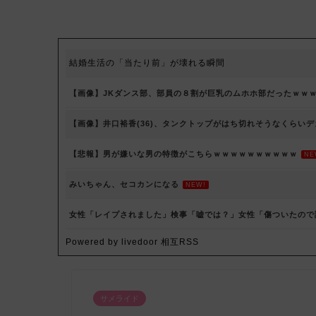
結婚生活の「当たり前」が壊れる瞬間
【画像】JKダンス部、部員の８割が巨乳のムホホ部だったｗｗ
【画像】井口裕香(36)、タンクトップがはち切れそうなくらい
【悲報】男が嫌いな男の特徴がこちらｗｗｗｗｗｗｗｗｗｗ
NE
みいちゃん、セコカンになる
NEW!
女性「レイプされました」検事「嘘では？」女性「傷ついたので
Powered by livedoor 相互RSS
サメライド