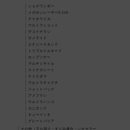
ショクワンダー
メガホンレーザー5.1ch
テイオウイカ
ウルトラショット
デコイチラシ
サメライド
エナジースタンド
トリプルトルネード
ホップソナー
マルチミサイル
スミナガシート
ナイスダマ
ウルトラチャクチ
ジェットパック
アメフラシ
ウルトラハンコ
カニタンク
キューインキ
グレートバリア
その他（立ち回り・すりみ連合・シオカラー