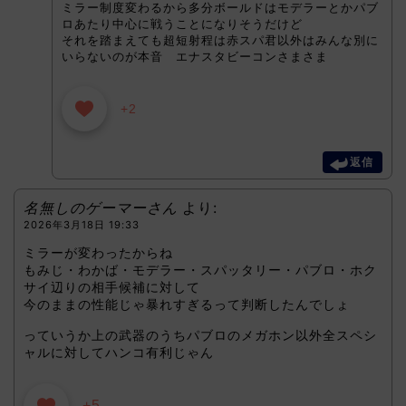
ミラー制度変わるから多分ボールドはモデラーとかパブ
ロあたり中心に戦うことになりそうだけど
それを踏まえても超短射程は赤スパ君以外はみんな別に
いらないのが本音 エナスタビーコンさまさま
+2
返信
名無しのゲーマーさん
より:
2026年3月18日 19:33
ミラーが変わったからね
もみじ・わかば・モデラー・スパッタリー・パブロ・ホク
サイ辺りの相手候補に対して
今のままの性能じゃ暴れすぎるって判断したんでしょ
っていうか上の武器のうちパブロのメガホン以外全スペシ
ャルに対してハンコ有利じゃん
+5