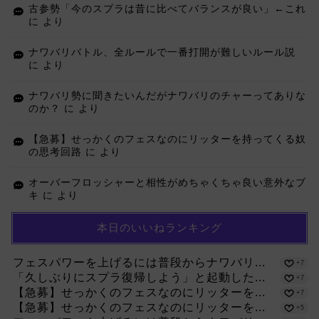
古参勢「今のスプラは昔に比べてバランスが良い」←これ
に
より
ナワバリバトル、全ルールで一番打開が難しいルール説
に
より
ナワバリ勢に聞きたいんだがナワバリのチャーってありな
のか？
に
より
【急募】せっかくのフェスなのにリッターを持ってくる奴
の思考回路
に
より
オーバーフロッシャーと相性がめちゃくちゃ良い意外なブ
キ
に
より
本日のいいねランキング
フェスパワーを上げるには普段からナワバリ...
+7
「久しぶりにスプラ復帰しよう」と起動した...
+7
【急募】せっかくのフェスなのにリッターを...
+7
【急募】せっかくのフェスなのにリッターを...
+5