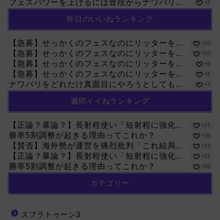
フェスパワーを上げるには普段からナワバリ...
+5
昨日のいいねランキング
【急募】せっかくのフェスなのにリッターを...
+10
【急募】せっかくのフェスなのにリッターを...
+10
【急募】せっかくのフェスなのにリッターを...
+9
【急募】せっかくのフェスなのにリッターを...
+8
ナワバリをどれだけ真面目にやろうとしても...
+7
週間イイねランキング
【正論？暴論？】長射程使い「短射程に強化...
+27
勝率5割調整が起きる理由ってこれか？
+26
【賛否】海外勢が運営を痛烈批判「これ結局...
+23
【正論？暴論？】長射程使い「短射程に強化...
+22
勝率5割調整が起きる理由ってこれか？
+20
カテゴリー
スプラトゥーン3