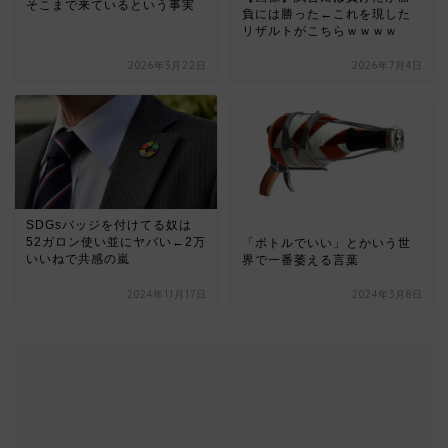
そこまで来ているという事実
負には勝った←これを現した
リザルトがこちらｗｗｗｗ
2026年3月22日
2026年7月4日
SDGsバッジを付けてる奴は
52ガロン使い並にヤバい←2万
「ボトルでいい」とかいう世
いいねで共感の嵐
界で一番萎える言葉
2024年11月17日
2024年3月8日