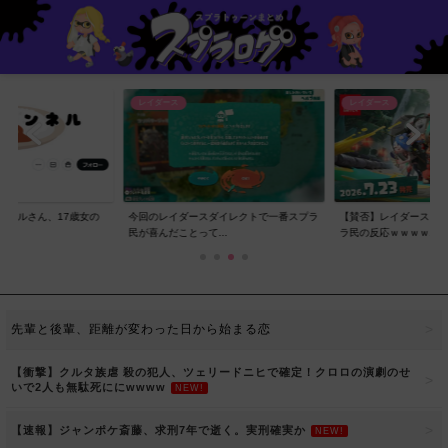
レイダース
レイダース
ンネルさん、17歳女の
今回のレイダースダイレクトで一番スプラ
【賛否】レイダースダ
..
民が喜んだことって...
ラ民の反応ｗｗｗｗ...
先輩と後輩、距離が変わった日から始まる恋
【衝撃】クルタ族虐 殺の犯人、ツェリードニヒで確定！クロロの演劇のせ
いで2人も無駄死ににwwww
NEW!
【速報】ジャンポケ斎藤、求刑7年で逝く。実刑確実か
NEW!