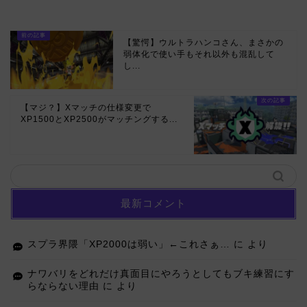
【驚愕】ウルトラハンコさん、まさかの
弱体化で使い手もそれ以外も混乱して
し...
【マジ？】Xマッチの仕様変更で
XP1500とXP2500がマッチングする...
最新コメント
スプラ界隈「XP2000は弱い」←これさぁ…
に
より
ナワバリをどれだけ真面目にやろうとしてもブキ練習にす
らならない理由
に
より