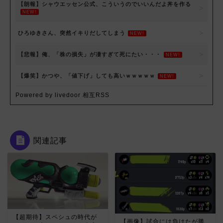
【朗報】シャウエッセン公式、こういうのでいいんだよ丼を作る
NEW!
ひろゆきさん、突然イキりだしてしまう
NEW!
【悲報】俺、「株の損失」が凄すぎて死にたい・・・
NEW!
【爆笑】かつや、「値下げ」しても高いｗｗｗｗｗ
NEW!
Powered by livedoor 相互RSS
関連記事
【超期待】スペシュの時代が
【画像】試合には負けたが勝