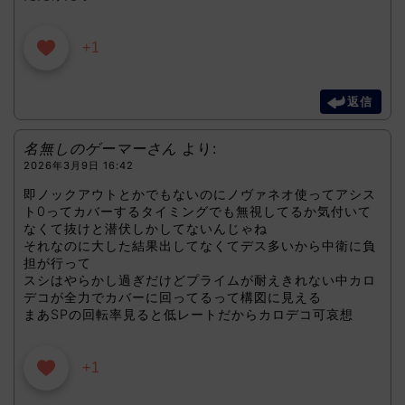
+1
返信
名無しのゲーマーさん
より:
2026年3月9日 16:42
即ノックアウトとかでもないのにノヴァネオ使ってアシス
ト0ってカバーするタイミングでも無視してるか気付いて
なくて抜けと潜伏しかしてないんじゃね
それなのに大した結果出してなくてデス多いから中衛に負
担が行って
スシはやらかし過ぎだけどプライムが耐えきれない中カロ
デコが全力でカバーに回ってるって構図に見える
まあSPの回転率見ると低レートだからカロデコ可哀想
+1