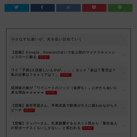
小さなすれ違いが、夫を追い詰めていく
【悲報】Google、Geminiのせいで史上初のマイナスキャッシ
ュフローに陥る
NEW!
ワイ「子供2人目欲しいんやが、、、」ヨッメ「金は？育児は？
私の仕事は？キャリアは？」
NEW!
従姉妹の娘が「ワイニートのジッジ（金持ち）」にやたら会いに
来る理由ｗｗｗｗｗ
NEW!
【悲報】高市早苗さん、平和式典で防弾ガラスに囲われながらス
ピーチ
NEW!
【悲報】ラッパーさん、札束披露するもネット民から「新社会人
の初ボーナスくらいしかない」と笑われる
NEW!