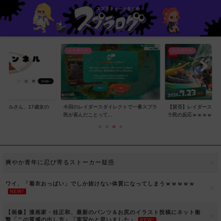
レイダース
レイダース
ンネルさん、17歳女の
今回のレイダースダイレクトで一番スプラ
【賛否】レイダースダ
..
民が喜んだことって...
ラ民の反応ｗｗｗｗ...
爽やか青年に忍び寄るストーカー疑惑
ワイ、「着衣おっばい」でしか抜けない体質になってしまうｗｗｗｗｗ
NEW!
【画像】漫画家・桂正和、最新のパンツ＆お尻のイラスト投稿にネット衝
撃「この質感の出し方」「実写かと思いました」
NEW!