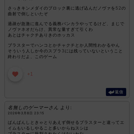
さっきキンメダイのブロック裏に逃げ込んだノヴァを52の
曲射で倒しといたぞ
過疎が急激に進んでる義務バンカラやってるけど、まじで
ノヴァネオだらけ、異常な量すぎて引くわ
あとはチャクチありきのホッカス
ブラスターでハンコとかチャクチとか人間性わかるやん
そういう人しか今のスプラ3には残っていないということ
終わりだよ、このゲーム
+1
返信
名無しのゲーマーさん
より:
2026年3月8日 23:15
ぱんぱんしときゃとりあえず倒せるブラスターと違ってエ
イムもいるしやること多いからねスシは
ブラスターに批判されたくはないわな