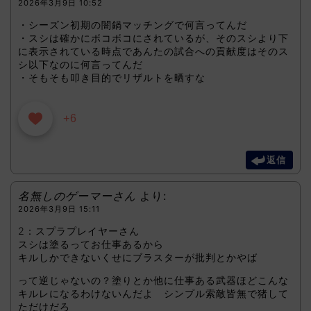
2026年3月9日 10:52
・シーズン初期の闇鍋マッチングで何言ってんだ
・スシは確かにボコボコにされているが、そのスシより下
に表示されている時点であんたの試合への貢献度はそのス
シ以下なのに何言ってんだ
・そもそも叩き目的でリザルトを晒すな
+6
返信
名無しのゲーマーさん
より:
2026年3月9日 15:11
2：スプラプレイヤーさん
スシは塗るってお仕事あるから
キルしかできないくせにブラスターが批判とかやば
って逆じゃないの？塗りとか他に仕事ある武器ほどこんな
キルレになるわけないんだよ シンプル索敵皆無で猪して
ただけだろ