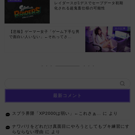
レイダースが1デスでセーブデータ初期
化される超鬼畜仕様の可能性
【悲報】ゲーマー女子「ゲーム下手な男
で面白い人いない」←それってさ…
最新コメント
スプラ界隈「XP2000は弱い」←これさぁ…
に
より
ナワバリをどれだけ真面目にやろうとしてもブキ練習にす
らならない理由
に
より