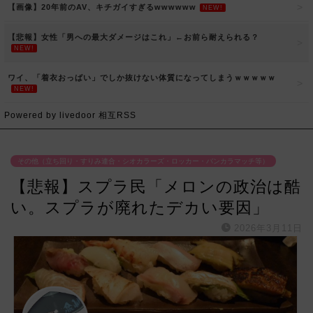
【画像】20年前のAV、キチガイすぎるwwwwww
NEW!
【悲報】女性「男への最大ダメージはこれ」←お前ら耐えられる？
NEW!
ワイ、「着衣おっばい」でしか抜けない体質になってしまうｗｗｗｗｗ
NEW!
Powered by livedoor 相互RSS
その他（立ち回り・すりみ連合・シオカラーズ・ロッカー・バンカラマッチ等）
【悲報】スプラ民「メロンの政治は酷
い。スプラが廃れたデカい要因」
2026年3月11日