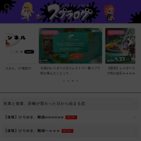
レイダース
レイダース
ンネルさん、17歳女の
今回のレイダースダイレクトで一番スプラ
【賛否】レイダースダ
..
民が喜んだことって...
ラ民の反応ｗｗｗｗ...
先輩と後輩、距離が変わった日から始まる恋
【速報】ひろゆき、離婚wwwwww
NEW!
【速報】ひろゆき、離婚へｗｗｗ
NEW!