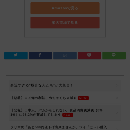
Amazonで見る
楽天市場で見る
身近すぎる“厄介な人たち”が大集合！
【悲報】コメ卸の利益、めちゃくちゃ減る
NEW!
【悲報】日本人、バカかもしれない。食品消費税減税（8%→
1%）に93.2%が賛成してしまう
NEW!
フリマ民「あと500円値下げ出来ませんか」ワイ「ほ～い購入