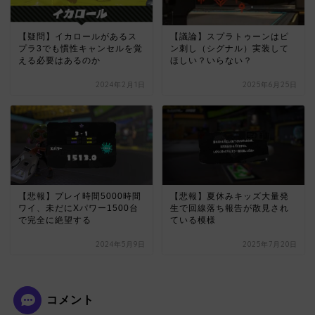
【疑問】イカロールがあるス
【議論】スプラトゥーンはピ
プラ3でも慣性キャンセルを覚
ン刺し（シグナル）実装して
える必要はあるのか
ほしい？いらない？
2024年2月1日
2025年6月25日
【悲報】プレイ時間5000時間
【悲報】夏休みキッズ大量発
ワイ、未だにXパワー1500台
生で回線落ち報告が散見され
で完全に絶望する
ている模様
2024年5月9日
2025年7月20日
コメント