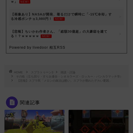
ｗ」
NEW!
【画像あり】NASAが開発、着るだけで瞬時に「-15℃冷却」す
る冷感ポンチョ3,980円！
NEW!
【悲報】ちいかわ作者さん、「総額30億超」の大豪邸を建て
る！？ｗｗｗｗｗ
NEW!
Powered by livedoor 相互RSS
HOME
スプラトゥーン3
雑談・討論
その他（立ち回り・すりみ連合・シオカラーズ・ロッカー・バンカラマッチ等）
【悲報】スプラ民「メロンの政治は酷い。スプラが廃れたデカい要因」
関連記事