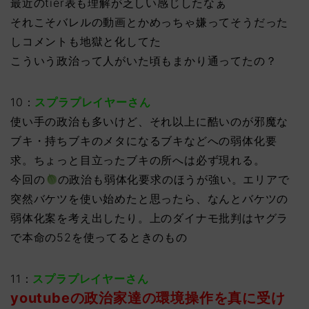
最近のtier表も理解が乏しい感じしたなぁ
それこそバレルの動画とかめっちゃ嫌ってそうだった
しコメントも地獄と化してた
こういう政治って人がいた頃もまかり通ってたの？
10：
スプラプレイヤーさん
使い手の政治も多いけど、それ以上に酷いのが邪魔な
ブキ・持ちブキのメタになるブキなどへの弱体化要
求。ちょっと目立ったブキの所へは必ず現れる。
今回の
の政治も弱体化要求のほうが強い。エリアで
突然バケツを使い始めたと思ったら、なんとバケツの
弱体化案を考え出したり。上のダイナモ批判はヤグラ
で本命の52を使ってるときのもの
11：
スプラプレイヤーさん
youtubeの政治家達の環境操作を真に受け