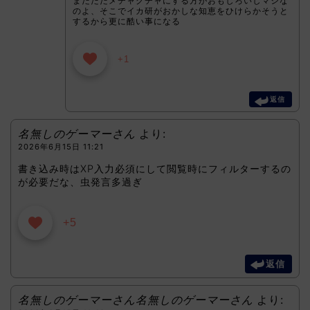
まだただメチャクチャにする方がおもしろいしマシな
のよ、そこでイカ研がおかしな知恵をひけらかそうと
するから更に酷い事になる
+1
返信
名無しのゲーマーさん
より:
2026年6月15日 11:21
書き込み時はXP入力必須にして閲覧時にフィルターするの
が必要だな、虫発言多過ぎ
+5
返信
名無しのゲーマーさん名無しのゲーマーさん
より: