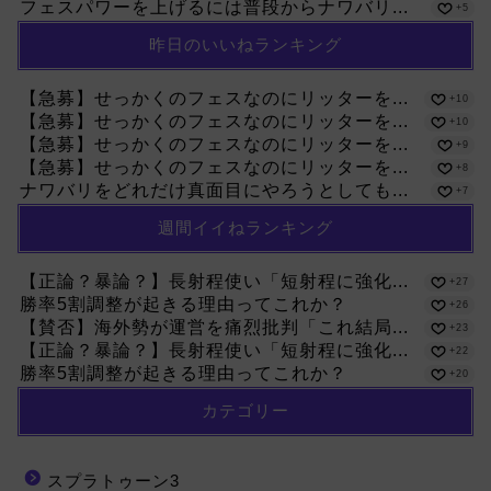
フェスパワーを上げるには普段からナワバリ...
+5
昨日のいいねランキング
【急募】せっかくのフェスなのにリッターを...
+10
【急募】せっかくのフェスなのにリッターを...
+10
【急募】せっかくのフェスなのにリッターを...
+9
【急募】せっかくのフェスなのにリッターを...
+8
ナワバリをどれだけ真面目にやろうとしても...
+7
週間イイねランキング
【正論？暴論？】長射程使い「短射程に強化...
+27
勝率5割調整が起きる理由ってこれか？
+26
【賛否】海外勢が運営を痛烈批判「これ結局...
+23
【正論？暴論？】長射程使い「短射程に強化...
+22
勝率5割調整が起きる理由ってこれか？
+20
カテゴリー
スプラトゥーン3