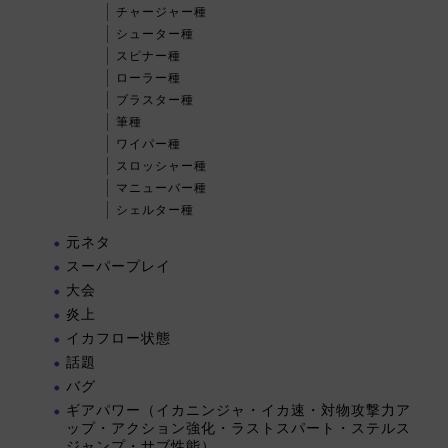
チャージャー種
シューター種
スピナー種
ローラー種
ブラスター種
筆種
ワイパー種
スロッシャー種
マニューバー種
シェルター種
元ネタ
スーパープレイ
大会
炎上
イカフロー状態
話題
バグ
ギアパワー（イカニンジャ・イカ速・対物攻撃力ア
ップ・アクション強化・ラストスパート・ステルス
ジャンプ・サブ性能）