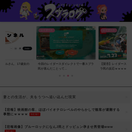
レイダース
レイダース
ンネルさん、17歳女の
今回のレイダースダイレクトで一番スプラ
【賛否】レイダースダ
..
民が喜んだことって...
ラ民の反応ｗｗｗｗ...
妻との生活が、夫をうつへ追い込んだ現実
【悲報】映画館の客、ほぼバイオテロレベルのやらかしで観客が避難する
事態にｗｗｗｗ
NEW!
【悲報画像】ブルーロックになんJ民とドッピュン孕ませ男登場www
NEW!