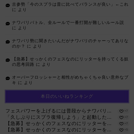
古参勢「今のスプラは昔に比べてバランスが良い」←これ
に
より
ナワバリバトル、全ルールで一番打開が難しいルール説
に
より
ナワバリ勢に聞きたいんだがナワバリのチャーってありな
のか？
に
より
【急募】せっかくのフェスなのにリッターを持ってくる奴
の思考回路
に
より
オーバーフロッシャーと相性がめちゃくちゃ良い意外なブ
キ
に
より
本日のいいねランキング
フェスパワーを上げるには普段からナワバリ...
+7
「久しぶりにスプラ復帰しよう」と起動した...
+7
【急募】せっかくのフェスなのにリッターを...
+7
【急募】せっかくのフェスなのにリッターを...
+5