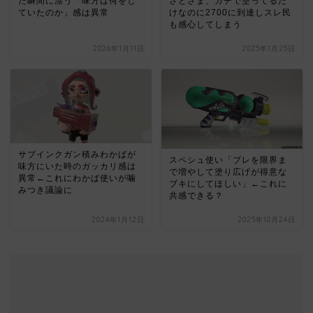
た瞬間に漂う「味方は何をし
さとさま、ガチで塗ってるだ
ていたのか」感は異常
けなのに2700に到達しスレ民
も感心してしまう
2026年1月11日
2025年1月25日
サブインクガン積みわかばが
スペシュ使い「ブレを限界ま
味方にいた時のガッカリ感は
で増やして塗り広げが得意な
異常←これにわかば使いが噛
ブキにしてほしい」←これに
みつき議論に
共感できる？
2024年1月12日
2025年10月24日