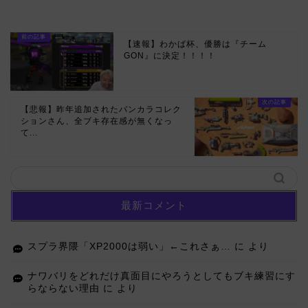
【速報】わかば杯、優勝は『チーム
GON』に決定！！！！
【悲報】昨年追加されたバンカラコレク
ションさん、全ブキ存在感が無くなっ
て...
最新コメント
スプラ界隈「XP2000は弱い」←これさぁ…
に
より
ナワバリをどれだけ真面目にやろうとしてもブキ練習にす
らならない理由
に
より