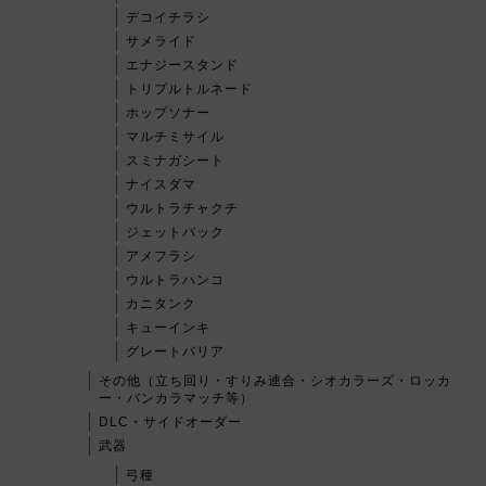
デコイチラシ
サメライド
エナジースタンド
トリプルトルネード
ホップソナー
マルチミサイル
スミナガシート
ナイスダマ
ウルトラチャクチ
ジェットパック
アメフラシ
ウルトラハンコ
カニタンク
キューインキ
グレートバリア
その他（立ち回り・すりみ連合・シオカラーズ・ロッカ
ー・バンカラマッチ等）
DLC・サイドオーダー
武器
弓種