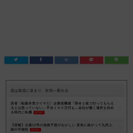
恋は疑惑に染まり、狂気へ変わる
若者〈転勤本気でイヤだ〉企業危機感「辞令１枚で行ってもらえ
るとは思っていない」手当１００万円も…会社が働く場所を決め
る時代に転機
NEW!
【悲報】台風13号の進路予想がおかしい 直角に曲がって九州上
陸の可能性
NEW!