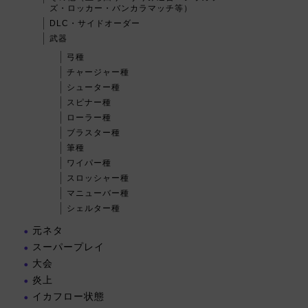
ズ・ロッカー・バンカラマッチ等）
DLC・サイドオーダー
武器
弓種
チャージャー種
シューター種
スピナー種
ローラー種
ブラスター種
筆種
ワイパー種
スロッシャー種
マニューバー種
シェルター種
元ネタ
スーパープレイ
大会
炎上
イカフロー状態