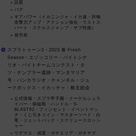
話題
バグ
ギアパワー（イカニンジャ・イカ速・対物
攻撃力アップ・アクション強化・ラストス
パート・ステルスジャンプ・サブ性能）
発売前
スプラトゥーン2・2023 春 Fresh
Season・エゾッコリー・バイトシナ
リオ・バイトチームコンテスト・タ
ツ・ナンプラー遺跡・マンタマリア
号・バンカラジオ・チャンネル・ジュ
ークボックス・イカッチャ・株主総会
公式情報・スプラ甲子園・クーゲルシュラ
イバー・操縦棍・ハンドル・S-
BLAST92・フィンセント・イベントマッ
チ・くじ引きコイン・マスターソード・白
竜・ジェットパック・スクリュースロッシ
ャー
ウデマエ・感度・ガチエリア・ガチヤグ