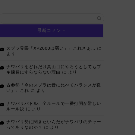
最新コメント
スプラ界隈「XP2000は弱い」←これさぁ…
に
より
ナワバリをどれだけ真面目にやろうとしてもブ
キ練習にすらならない理由
に
より
古参勢「今のスプラは昔に比べてバランスが良
い」←これ
に
より
ナワバリバトル、全ルールで一番打開が難しい
ルール説
に
より
ナワバリ勢に聞きたいんだがナワバリのチャー
ってありなのか？
に
より