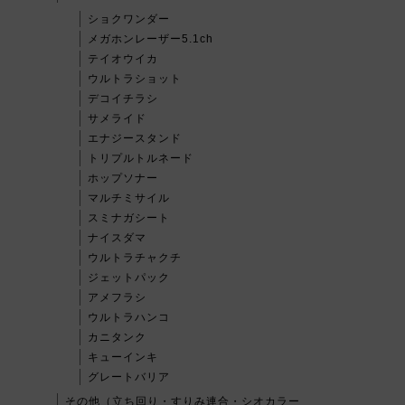
ショクワンダー
メガホンレーザー5.1ch
テイオウイカ
ウルトラショット
デコイチラシ
サメライド
エナジースタンド
トリプルトルネード
ホップソナー
マルチミサイル
スミナガシート
ナイスダマ
ウルトラチャクチ
ジェットパック
アメフラシ
ウルトラハンコ
カニタンク
キューインキ
グレートバリア
その他（立ち回り・すりみ連合・シオカラー