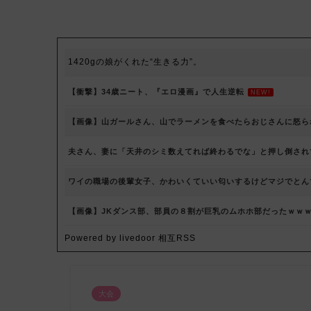
1420gの娘がくれた“生きる力”。
【衝撃】34歳ニート、『エロ漫画』で人生逆転
NEW!
【画像】山ガールさん、山でラーメンを食べたらおじさんに怒ら
夫さん、妻に「天井のシミ数えてれば終わるでな」と押し倒されて
ワイの職場の後輩女子、かわいくていい匂いするけどマジでとん
【画像】JKダンス部、部員の８割が巨乳のムホホ部だったｗｗ
Powered by livedoor 相互RSS
大会