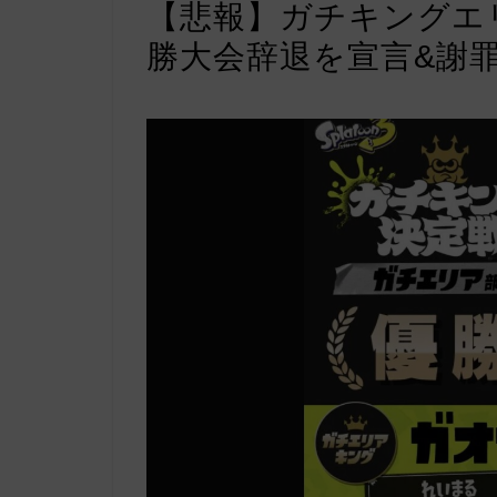
【悲報】ガチキングエ
勝大会辞退を宣言&謝