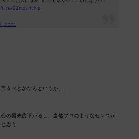
てくれてた人には本当に申し訳ない！ごめんなさい！
//t.co/EZmqurivNp
9, 2024
と言うべきかなんというか、、
大会の優先度下がるし、当然プロのようなセンスが
ると思う