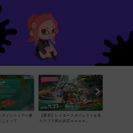
レイダース
スダイレクトで一番
【賛否】レイダースダイレクトを見
ことって...
たスプラ民の反応ｗｗｗｗ...