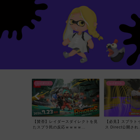
レイダース
レイダース
イレクトで一番
【賛否】レイダースダイレクトを見
【必見】スプラトゥ
て...
たスプラ民の反応ｗｗｗｗ...
ス Direct公開され..