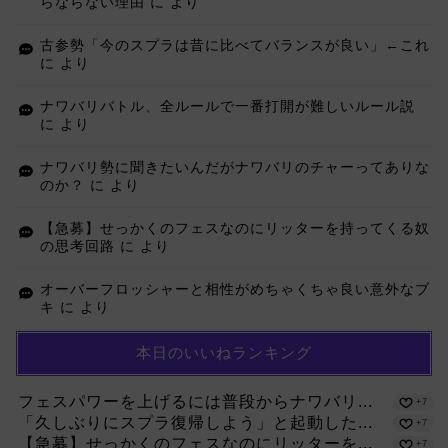
らならない理由
に
より
古参勢「今のスプラは昔に比べてバランスが良い」←これ
に
より
ナワバリバトル、全ルールで一番打開が難しいルール説
に
より
ナワバリ勢に聞きたいんだがナワバリのチャーってありな
のか？
に
より
【急募】せっかくのフェスなのにリッターを持ってくる奴
の思考回路
に
より
オーバーフロッシャーと相性がめちゃくちゃ良い意外なブ
キ
に
より
本日のいいねランキング
フェスパワーを上げるには普段からナワバリ...
+7
「久しぶりにスプラ復帰しよう」と起動した...
+7
【急募】せっかくのフェスなのにリッターを...
+7