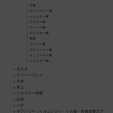
弓種
チャージャー種
シューター種
スピナー種
ローラー種
ブラスター種
筆種
ワイパー種
スロッシャー種
マニューバー種
シェルター種
元ネタ
スーパープレイ
大会
炎上
イカフロー状態
話題
バグ
ギアパワー（イカニンジャ・イカ速・対物攻撃力ア