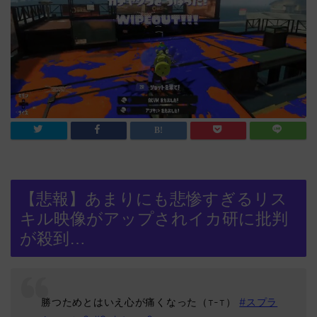
【悲報】あまりにも悲惨すぎるリス
キル映像がアップされイカ研に批判
が殺到…
勝つためとはいえ心が痛くなった（т-т）
#スプラ