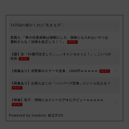
1420gの娘がくれた“生きる力”。
芸能人 「車の任意保険は強制にしろ、保険にも入れないヤツは
運転すんな！法律を改正しろ！！」
NEW!
【謎】女「43億円注文して………キャンセルっと！」←こいつの
目的
NEW!
【画像あり】吉野家のステーキ定食、1500円ｗｗｗｗｗ
NEW!
【画像あり】お前らはこの「ハンバーグ定食」にいくら払える？
NEW!
【画像】双子、同時にセクシービデオにデビューｗｗｗｗｗ
NEW!
Powered by livedoor 相互RSS