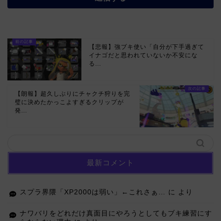
【悲報】強ブキ使い「自分が下手過ぎて
イナゴだと思われていないか不安にな
る...
【朗報】超久しぶりにチャクチ狩りを完
璧に決めたかっこよすぎるクリップが
発...
最新コメント
スプラ界隈「XP2000は弱い」←これさぁ…
に
より
ナワバリをどれだけ真面目にやろうとしてもブキ練習にす