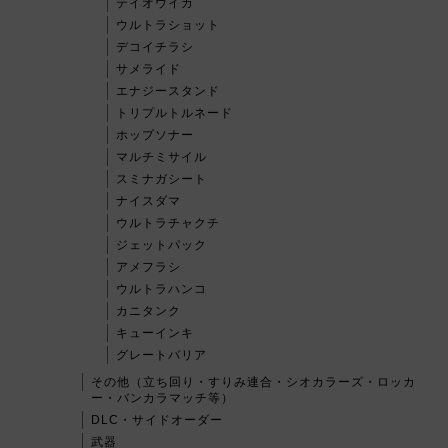
テイオウイカ
ウルトラショット
デコイチラシ
サメライド
エナジースタンド
トリプルトルネード
ホップソナー
マルチミサイル
スミナガシート
ナイスダマ
ウルトラチャクチ
ジェットパック
アメフラシ
ウルトラハンコ
カニタンク
キューインキ
グレートバリア
その他（立ち回り・すりみ連合・シオカラーズ・ロッカ
ー・バンカラマッチ等）
DLC・サイドオーダー
武器