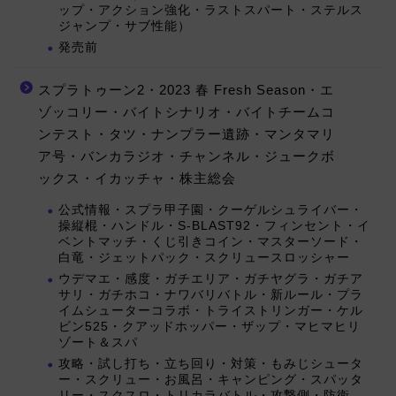
ップ・アクション強化・ラストスパート・ステルス
ジャンプ・サブ性能）
発売前
スプラトゥーン2・2023 春 Fresh Season・エ
ゾッコリー・バイトシナリオ・バイトチームコ
ンテスト・タツ・ナンプラー遺跡・マンタマリ
ア号・バンカラジオ・チャンネル・ジュークボ
ックス・イカッチャ・株主総会
公式情報・スプラ甲子園・クーゲルシュライバー・
操縦棍・ハンドル・S-BLAST92・フィンセント・イ
ベントマッチ・くじ引きコイン・マスターソード・
白竜・ジェットパック・スクリュースロッシャー
ウデマエ・感度・ガチエリア・ガチヤグラ・ガチア
サリ・ガチホコ・ナワバリバトル・新ルール・プラ
イムシューターコラボ・トライストリンガー・ケル
ビン525・クアッドホッパー・ザップ・マヒマヒリ
ゾート＆スパ
攻略・試し打ち・立ち回り・対策・もみじシュータ
ー・スクリュー・お風呂・キャンピング・スパッタ
リー・スクスロ・トリカラバトル・攻撃側・防衛