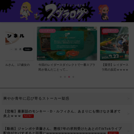
レイダース
レイダース
ンネルさん、17歳女の
今回のレイダースダイレクトで一番スプラ
【賛否】レイダースダ
..
民が喜んだことって...
ラ民の反応ｗｗｗｗ...
爽やか青年に忍び寄るストーカー疑惑
【悲報】最新話のモンキー・D・ルフィさん、あまりにも情けなさ過ぎて
炎上ｗｗｗ
NEW!
【動画】ジャンポケ斉藤さん、懲役7年の求刑受けたあとのTikTokライブ
配信がヤバすぎると話題にwwwwwwwwwwwwwwwwwwww
NEW!