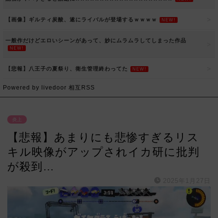
【画像】ギルティ炭酸、遂にライバルが登場するｗｗｗｗ
NEW!
一般作だけどエロいシーンがあって、妙にムラムラしてしまった作品
NEW!
【悲報】八王子の夏祭り、衛生管理終わってた
NEW!
Powered by livedoor 相互RSS
炎上
【悲報】あまりにも悲惨すぎるリス
キル映像がアップされイカ研に批判
が殺到…
2025年1月27日