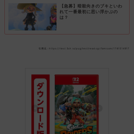
【急募】暗殺向きのブキといわ
れて一番最初に思い浮かぶの
は？
引用元：https://itest.5ch.io/pug/test/read.cgi/famicom/1781514917