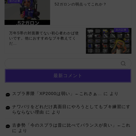
52ガロンの弱点ってこれか？
万年S帯の対面勝てない初心者わかば使
いです。他におすすめなブキ教えてく
だ...
最新コメント
スプラ界隈「XP2000は弱い」←これさぁ…
に
より
ナワバリをどれだけ真面目にやろうとしてもブキ練習にす
らならない理由
に
より
古参勢「今のスプラは昔に比べてバランスが良い」←これ
に
より