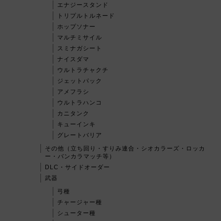
エナジースタンド
トリプルトルネード
ホップソナー
マルチミサイル
スミナガシート
ナイスダマ
ウルトラチャクチ
ジェットパック
アメフラシ
ウルトラハンコ
カニタンク
キューインキ
グレートバリア
その他（立ち回り・すりみ連合・シオカラーズ・ロッカ
ー・バンカラマッチ等）
DLC・サイドオーダー
武器
弓種
チャージャー種
シューター種