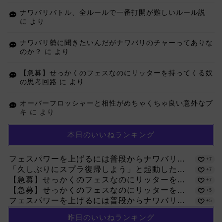
ナワバリバトル、全ルールで一番打開が難しいルール説
に
より
ナワバリ勢に聞きたいんだがナワバリのチャーってありな
のか？
に
より
【急募】せっかくのフェスなのにリッターを持ってくる奴
の思考回路
に
より
オーバーフロッシャーと相性がめちゃくちゃ良い意外なブ
キ
に
より
本日のいいねランキング
フェスパワーを上げるには普段からナワバリ...
+7
「久しぶりにスプラ復帰しよう」と起動した...
+7
【急募】せっかくのフェスなのにリッターを...
+7
【急募】せっかくのフェスなのにリッターを...
+5
フェスパワーを上げるには普段からナワバリ...
+5
昨日のいいねランキング