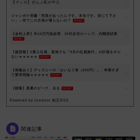
【マンガ】ぜんぶ私が中心
ジャンポケ斉藤「同意があったんです。本当です。信じて下さ
い」←何でこの主張が通らないの？
NEW!
【金利上昇】年24万円負担増 30代住宅ローンで、内閣府試算
NEW!
【超悲報】Z新入社員、意地でも「9月の社員旅行」の計画をやら
ないｗｗｗｗｗ
NEW!
【画像あり】ディズニーの「おいなり巻（600円）」、卑猥すぎ
て賛否両論ｗｗｗｗｗ
NEW!
【朗報】真夏のピーク、去る
NEW!
Powered by livedoor 相互RSS
関連記事