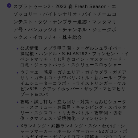
スプラトゥーン2・2023 春 Fresh Season・エ
ゾッコリー・バイトシナリオ・バイトチームコ
ンテスト・タツ・ナンプラー遺跡・マンタマリ
ア号・バンカラジオ・チャンネル・ジュークボ
ックス・イカッチャ・株主総会
公式情報・スプラ甲子園・クーゲルシュライバー・
操縦棍・ハンドル・S-BLAST92・フィンセント・イ
ベントマッチ・くじ引きコイン・マスターソード・
白竜・ジェットパック・スクリュースロッシャー
ウデマエ・感度・ガチエリア・ガチヤグラ・ガチア
サリ・ガチホコ・ナワバリバトル・新ルール・プラ
イムシューターコラボ・トライストリンガー・ケル
ビン525・クアッドホッパー・ザップ・マヒマヒリ
ゾート＆スパ
攻略・試し打ち・立ち回り・対策・もみじシュータ
ー・スクリュー・お風呂・キャンピング・スパッタ
リー・スクスロ・トリカラバトル・攻撃側・防衛
側・クマフェス・逆境強化・フィンセント
Xランキング・武器ランキング・スシ・わかば・シ
ャープマーカー・ボールドマーカー・52ガロン・ボ
トルガイザー・ガノンドロフ・謎解き・ジウコウメ