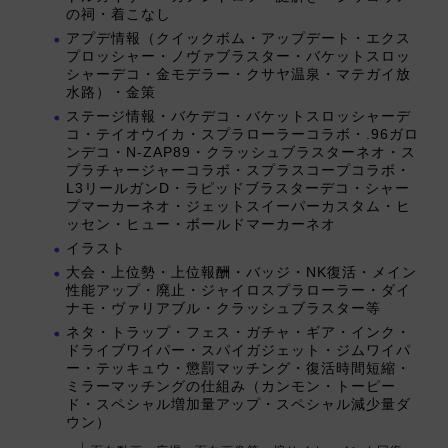
の祠・着こなし
アプデ情報（クイックボム・アップデート・エクス
プロッシャー・ノヴァブラスター・バケットスロッ
シャーデコ・金モデラー・クサヤ温泉・マテガイ放
水路）・金策
ステージ情報・バケデコ・バケットスロッシャーデ
コ・テイオウイカ・スプラローラーコラボ・.96ガロ
ンデコ・N-ZAP89・クラッシュブラスターネオ・ス
プラチャージャーコラボ・スプラスコープコラボ・
L3リールガンD・ラピッドブラスターデコ・シャー
プマーカーネオ・ジェットスイーパーカスタム・ヒ
ッセン・ヒュー・ボールドマーカーネオ
イラスト
大会・上位勢・上位報酬・バッジ・NK復活・メイン
性能アップ・廃止・ジャイロスプラローラー・ダイ
ナモ・ヴァリアブル・クラッシュブラスター等
ネタ・トラップ・フェス・ガチャ・ギア・インク・
ドライブワイパー・スパイガジェット・ジムワイパ
ー・テッキュウ・懲罰マッチング・復活時間短縮・
ミラーマッチングの仕組み（カンモン・トーピー
ド・スペシャル増加量アップ・スペシャル減少量ダ
ウン）