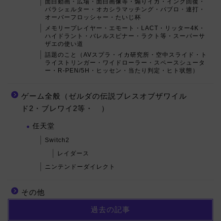
面白動画・広場・面白画像等・煽りイカ・インク回復・
パラシェルター・オカシラマッチング・パブロ・連打・
オーバーフロッシャー・たいじ杯
メモリープレイヤー・エモート・LACT・リッター4K・
ハイドラント・バレルスピナー・ラクト等・スーパーサ
ザエの使い道
話題のこと（AVスプラ・イカ研究所・空中スライド・ト
ライストリンガー・ワイドローラー・スペースシュータ
ー・R-PEN/5H・ヒッセン・当たり判定・ヒト状態）
ゲーム全般（ゼルダの伝説ブレスオブザワイル
ド2・ブレワイ2等・ ）
任天堂
Switch2
レイダース
ニンテンドーダイレクト
その他
過去の記事