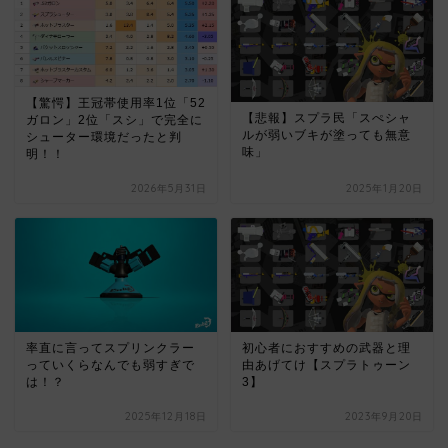
【驚愕】王冠帯使用率1位「52
【悲報】スプラ民「スぺシャ
ガロン」2位「スシ」で完全に
ルが弱いブキが塗っても無意
シューター環境だったと判
味」
明！！
2026年5月31日
2025年1月20日
率直に言ってスプリンクラー
初心者におすすめの武器と理
っていくらなんでも弱すぎで
由あげてけ【スプラトゥーン
は！？
3】
2025年12月18日
2023年9月20日