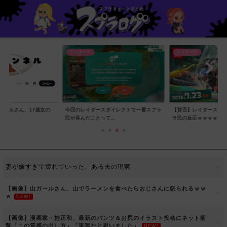
レイダース
レイダース
ンネルさん、17歳女の
今回のレイダースダイレクトで一番スプラ
【賛否】レイダースダ
..
民が喜んだことって...
ラ民の反応ｗｗｗｗ...
妻が嫌すぎて壊れていった、ある夫の現実
【画像】山ガールさん、山でラーメンを食べたらおじさんに怒られるｗｗ
ｗ
NEW!
【画像】漫画家・桂正和、最新のパンツ＆お尻のイラスト投稿にネット衝
撃「この質感の出し方」「実写かと思いました」
NEW!