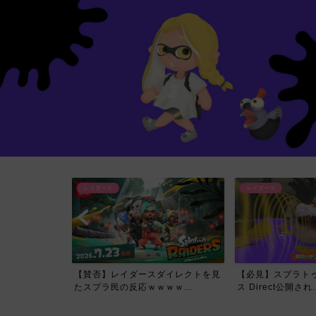
レイダース
レイダース
イレクトで一番
【賛否】レイダースダイレクトを見
【必見】スプラトゥ
て...
たスプラ民の反応ｗｗｗｗ...
ス Direct公開され..