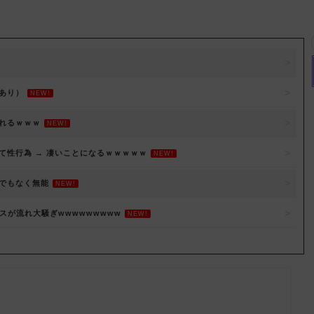
あり）
NEW!
れるｗｗｗ
NEW!
性行為 → 凄いことになるｗｗｗｗｗ
NEW!
でもなく無能
NEW!
スが流れ大騒ぎwwwwwwwww
NEW!