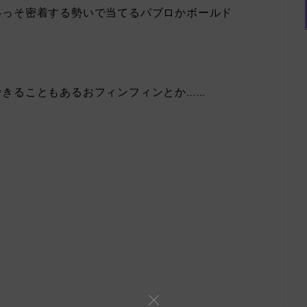
いっそ密着する勢いで当てるパブロかボールド
できることもあるおフィンフィンとか……
。