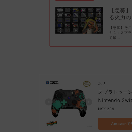
【急募】
る火力の
【急募】そ
キ 1：スプ
て最...
ホリ
スプラトゥーン 
Nintendo Swi
NSX-239
Amazon