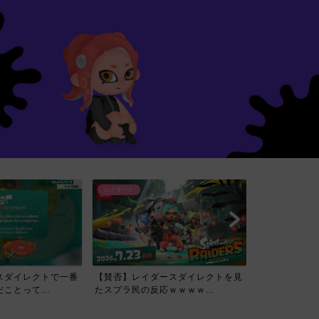
レイダース
スダイレクトで一番
【賛否】レイダースダイレクトを見
ことって...
たスプラ民の反応ｗｗｗｗ...