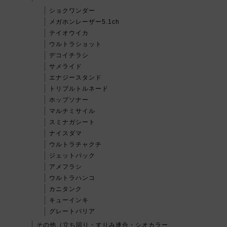
ショクワンダー
メガホンレーザー5.1ch
テイオウイカ
ウルトラショット
デコイチラシ
サメライド
エナジースタンド
トリプルトルネード
ホップソナー
マルチミサイル
スミナガシート
ナイスダマ
ウルトラチャクチ
ジェットパック
アメフラシ
ウルトラハンコ
カニタンク
キューインキ
グレートバリア
その他（立ち回り・すりみ連合・シオカラー