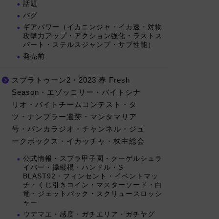
話題
バグ
ギアパワー（イカニンジャ・イカ速・対物
攻撃力アップ・アクション強化・ラストス
パート・ステルスジャンプ・サブ性能）
発売前
スプラトゥーン2・2023 春 Fresh
Season・エゾッコリー・バイトシナ
リオ・バイトチームコンテスト・タ
ツ・ナンプラー遺跡・マンタマリア
号・バンカラジオ・チャンネル・ジュ
ークボックス・イカッチャ・株主総会
公式情報・スプラ甲子園・クーゲルシュラ
イバー・操縦棍・ハンドル・S-
BLAST92・フィンセント・イベントマッ
チ・くじ引きコイン・マスターソード・白
竜・ジェットパック・スクリュースロッシ
ャー
ウデマエ・感度・ガチエリア・ガチヤグ