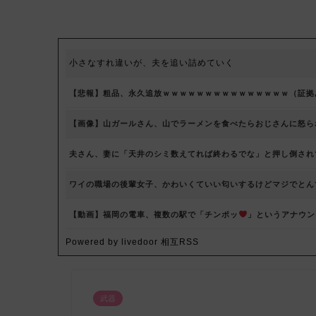
小さなすれ違いが、夫を追い詰めていく
【悲報】粗品、永久追放ｗｗｗｗｗｗｗｗｗｗｗｗｗｗｗ（証拠
【画像】山ガールさん、山でラーメンを食べたらおじさんに怒ら
夫さん、妻に「天井のシミ数えてれば終わるでな」と押し倒されて
ワイの職場の後輩女子、かわいくていい匂いするけどマジでとん
【動画】福岡の電車、複数の駅で「チンポッ
」というアナウン
Powered by livedoor 相互RSS
武器