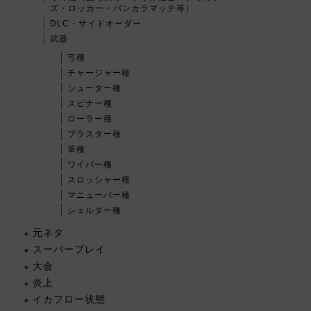
ズ・ロッカー・バンカラマッチ等）
DLC・サイドオーダー
武器
弓種
チャージャー種
シューター種
スピナー種
ローラー種
ブラスター種
筆種
ワイパー種
スロッシャー種
マニューバー種
シェルター種
元ネタ
スーパープレイ
大会
炎上
イカフロー状態