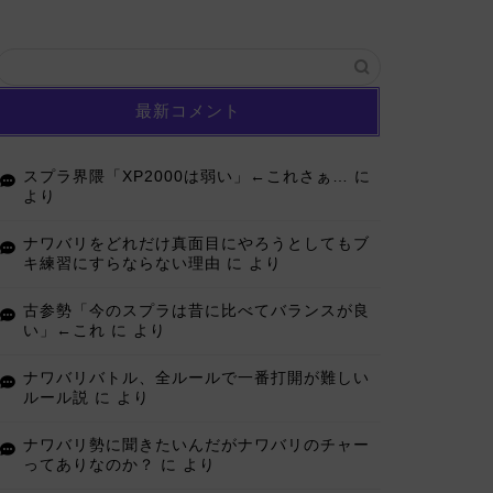
最新コメント
スプラ界隈「XP2000は弱い」←これさぁ…
に
より
ナワバリをどれだけ真面目にやろうとしてもブ
キ練習にすらならない理由
に
より
古参勢「今のスプラは昔に比べてバランスが良
い」←これ
に
より
ナワバリバトル、全ルールで一番打開が難しい
ルール説
に
より
ナワバリ勢に聞きたいんだがナワバリのチャー
ってありなのか？
に
より