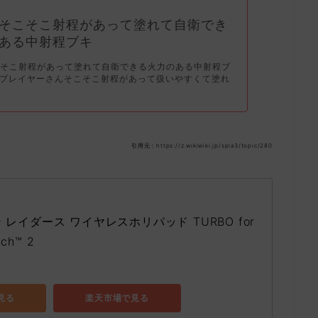
そこそこ射程があって塗れて自衛でき
ある中射程ブキ
こそこ射程があって塗れて自衛できる火力のある中射程ブ
ラプレイヤーさんそこそこ射程があって扱いやすくて塗れ
引用元：https://z.wikiwiki.jp/spla3/topic/280
レイダース ワイヤレスホリパッド TURBO for 
tch™ 2
で見る
楽天市場で見る