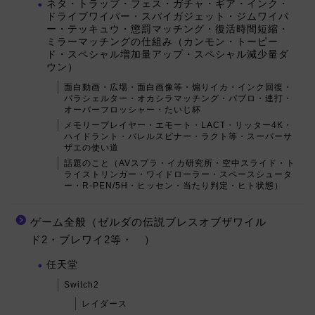
ネタ・トラップ・フェス・ガチャ・ギア・インク・
ドライブワイパー・スパイガジェット・ジムワイパ
ー・テッキュウ・懲罰マッチング・復活時間短縮・
ミラーマッチングの仕組み（カンモン・トーピー
ド・スペシャル増加量アップ・スペシャル減少量ダ
ウン）
面白動画・広場・面白画像等・煽りイカ・インク回復・
パラシェルター・オカシラマッチング・パブロ・連打・
オーバーフロッシャー・たいじ杯
メモリープレイヤー・エモート・LACT・リッター4K・
ハイドラント・バレルスピナー・ラクト等・スーパーサ
ザエの使い道
話題のこと（AVスプラ・イカ研究所・空中スライド・ト
ライストリンガー・ワイドローラー・スペースシュータ
ー・R-PEN/5H・ヒッセン・当たり判定・ヒト状態）
ゲーム全般（ゼルダの伝説ブレスオブザワイル
ド2・ブレワイ2等・ ）
任天堂
Switch2
レイダース