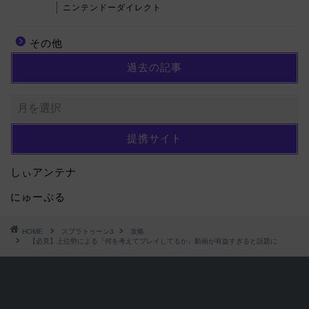
ニンテンドーダイレクト
その他
過去の記事
提携サイト
しぃアンテナ
にゅーぷる
HOME
スプラトゥーン3
攻略
【必見】上位勢による『何を考えてプレイしてるか』動画が有益すぎると話題に