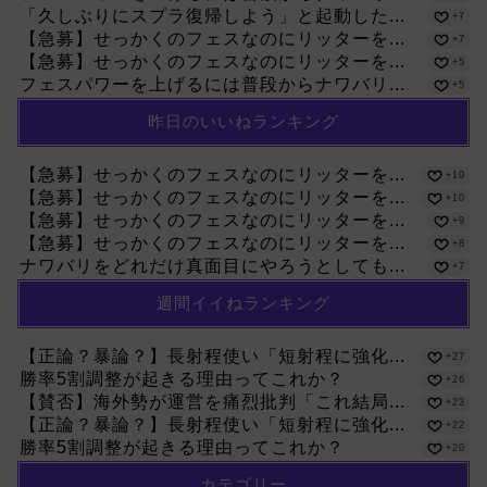
「久しぶりにスプラ復帰しよう」と起動した...
+7
【急募】せっかくのフェスなのにリッターを...
+7
【急募】せっかくのフェスなのにリッターを...
+5
フェスパワーを上げるには普段からナワバリ...
+5
昨日のいいねランキング
【急募】せっかくのフェスなのにリッターを...
+10
【急募】せっかくのフェスなのにリッターを...
+10
【急募】せっかくのフェスなのにリッターを...
+9
【急募】せっかくのフェスなのにリッターを...
+8
ナワバリをどれだけ真面目にやろうとしても...
+7
週間イイねランキング
【正論？暴論？】長射程使い「短射程に強化...
+27
勝率5割調整が起きる理由ってこれか？
+26
【賛否】海外勢が運営を痛烈批判「これ結局...
+23
【正論？暴論？】長射程使い「短射程に強化...
+22
勝率5割調整が起きる理由ってこれか？
+20
カテゴリー