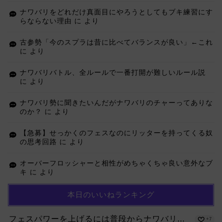
ナワバリをどれだけ真面目にやろうとしてもブキ練習にす
らならない理由
に
より
古参勢「今のスプラは昔に比べてバランスが良い」←これ
に
より
ナワバリバトル、全ルールで一番打開が難しいルール説
に
より
ナワバリ勢に聞きたいんだがナワバリのチャーってありな
のか？
に
より
【急募】せっかくのフェスなのにリッターを持ってくる奴
の思考回路
に
より
オーバーフロッシャーと相性がめちゃくちゃ良い意外なブ
キ
に
より
本日のいいねランキング
フェスパワーを上げるには普段からナワバリ...
+7