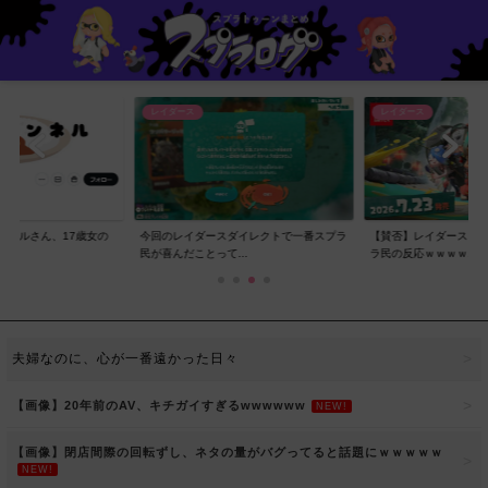
レイダース
レイダース
ンネルさん、17歳女の
今回のレイダースダイレクトで一番スプラ
【賛否】レイダースダ
..
民が喜んだことって...
ラ民の反応ｗｗｗｗ...
夫婦なのに、心が一番遠かった日々
【画像】20年前のAV、キチガイすぎるwwwwww
NEW!
【画像】閉店間際の回転ずし、ネタの量がバグってると話題にｗｗｗｗｗ
NEW!