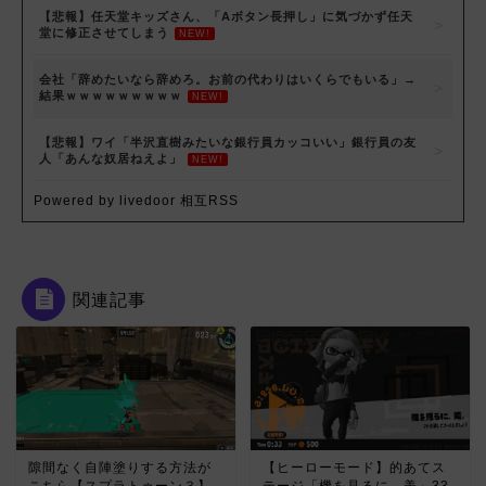
【悲報】任天堂キッズさん、「Aボタン長押し」に気づかず任天
堂に修正させてしまう
NEW!
会社「辞めたいなら辞めろ。お前の代わりはいくらでもいる」→
結果ｗｗｗｗｗｗｗｗｗ
NEW!
【悲報】ワイ「半沢直樹みたいな銀行員カッコいい」銀行員の友
人「あんな奴居ねえよ」
NEW!
Powered by livedoor 相互RSS
関連記事
隙間なく自陣塗りする方法が
【ヒーローモード】的あてス
こちら【スプラトゥーン３】
テージ「機を見るに、美」33