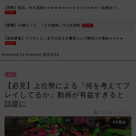
【悲報】粗品、永久追放ｗｗｗｗｗｗｗｗｗｗｗｗｗｗｗ（証拠あり）
NEW!
【衝撃】34歳ニート、『エロ漫画』で人生逆転
NEW!
【放送事故】フジテレビ、女子大生を大量投入して闇深エロ番組ｗｗｗｗ
NEW!
Powered by livedoor 相互RSS
攻略
【必見】上位勢による『何を考えてプ
レイしてるか』動画が有益すぎると
話題に
2025年11月19日