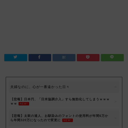
夫婦なのに、心が一番遠かった日々
【悲報】日本円、「日米協調介入」すら無効化してしまうｗｗｗ
ｗｗ
NEW!
【悲報】太鼓の達人、お馴染みのフォントの使用料が年間6万か
ら年間320万になったので変更に
NEW!