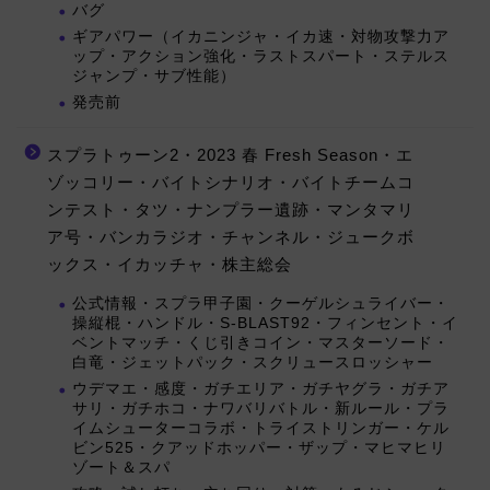
バグ
ギアパワー（イカニンジャ・イカ速・対物攻撃力ア
ップ・アクション強化・ラストスパート・ステルス
ジャンプ・サブ性能）
発売前
スプラトゥーン2・2023 春 Fresh Season・エ
ゾッコリー・バイトシナリオ・バイトチームコ
ンテスト・タツ・ナンプラー遺跡・マンタマリ
ア号・バンカラジオ・チャンネル・ジュークボ
ックス・イカッチャ・株主総会
公式情報・スプラ甲子園・クーゲルシュライバー・
操縦棍・ハンドル・S-BLAST92・フィンセント・イ
ベントマッチ・くじ引きコイン・マスターソード・
白竜・ジェットパック・スクリュースロッシャー
ウデマエ・感度・ガチエリア・ガチヤグラ・ガチア
サリ・ガチホコ・ナワバリバトル・新ルール・プラ
イムシューターコラボ・トライストリンガー・ケル
ビン525・クアッドホッパー・ザップ・マヒマヒリ
ゾート＆スパ