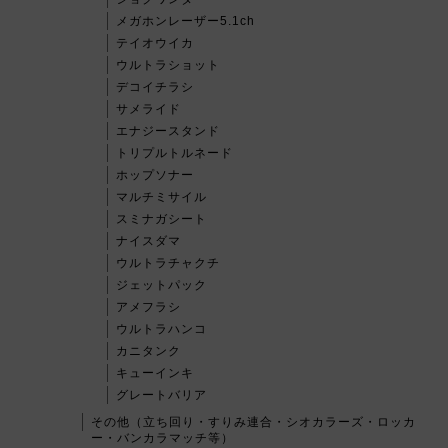
メガホンレーザー5.1ch
テイオウイカ
ウルトラショット
デコイチラシ
サメライド
エナジースタンド
トリプルトルネード
ホップソナー
マルチミサイル
スミナガシート
ナイスダマ
ウルトラチャクチ
ジェットパック
アメフラシ
ウルトラハンコ
カニタンク
キューインキ
グレートバリア
その他（立ち回り・すりみ連合・シオカラーズ・ロッカ
ー・バンカラマッチ等）