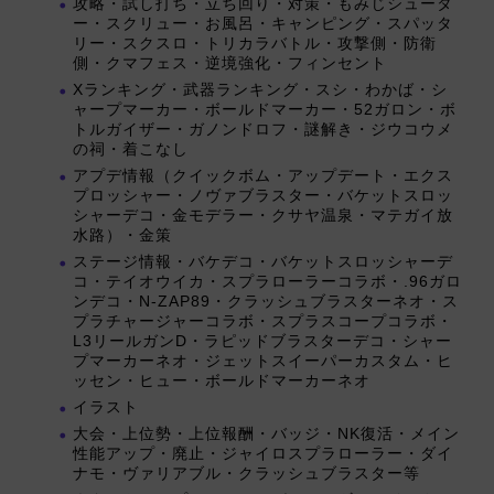
攻略・試し打ち・立ち回り・対策・もみじシュータ
ー・スクリュー・お風呂・キャンピング・スパッタ
リー・スクスロ・トリカラバトル・攻撃側・防衛
側・クマフェス・逆境強化・フィンセント
Xランキング・武器ランキング・スシ・わかば・シ
ャープマーカー・ボールドマーカー・52ガロン・ボ
トルガイザー・ガノンドロフ・謎解き・ジウコウメ
の祠・着こなし
アプデ情報（クイックボム・アップデート・エクス
プロッシャー・ノヴァブラスター・バケットスロッ
シャーデコ・金モデラー・クサヤ温泉・マテガイ放
水路）・金策
ステージ情報・バケデコ・バケットスロッシャーデ
コ・テイオウイカ・スプラローラーコラボ・.96ガロ
ンデコ・N-ZAP89・クラッシュブラスターネオ・ス
プラチャージャーコラボ・スプラスコープコラボ・
L3リールガンD・ラピッドブラスターデコ・シャー
プマーカーネオ・ジェットスイーパーカスタム・ヒ
ッセン・ヒュー・ボールドマーカーネオ
イラスト
大会・上位勢・上位報酬・バッジ・NK復活・メイン
性能アップ・廃止・ジャイロスプラローラー・ダイ
ナモ・ヴァリアブル・クラッシュブラスター等