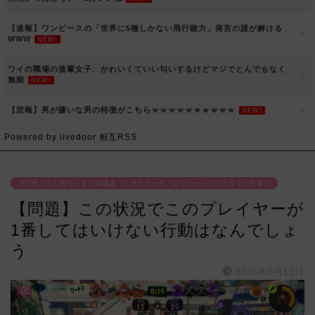
【速報】ワンピースの「世界に5種しかない飛行能力」発言の謎が解ける
WWW
NEW!
ワイの職場の後輩女子、かわいくていい匂いするけどマジでとんでもなく
無能
NEW!
【悲報】男が嫌いな男の特徴がこちらｗｗｗｗｗｗｗｗｗｗ
NEW!
Powered by livedoor 相互RSS
その他（立ち回り・すりみ連合・シオカラーズ・ロッカー・バンカラマッチ等）
【問題】この状況でこのプレイヤーが
1番してはいけない行動はなんでしょ
う
2026年6月12日