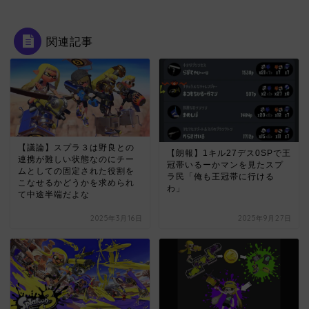
関連記事
【議論】スプラ３は野良との
【朗報】1キル27デス0SPで王
連携が難しい状態なのにチー
冠帯いるーかマンを見たスプ
ムとしての固定された役割を
ラ民「俺も王冠帯に行ける
こなせるかどうかを求められ
わ」
て中途半端だよな
2025年3月16日
2025年9月27日