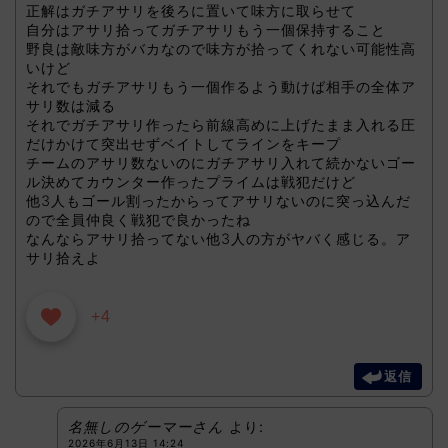
正解はガチアサリを後ろに置いて味方に取らせて
自分はアサリ拾ってガチアサリもう一個保持すること
野良は敵味方がバカなので味方が拾ってくれない可能性高
いけど
それでもガチアサリもう一個作るよう動けば相手の全体ア
サリ数は減る
それでガチアサリ作ったら前線高めに上げたまま入れる圧
だけかけて突出せずベイトしてラインをキープ
チームのアサリ数ないのにガチアサリ入れて続かないゴー
ル決めてカウンター作ったプライムは戦犯だけど
他3人もゴール割ったからってアサリないのに突っ込んだ
ので全員仲良く戦犯で良かったね
なんならアサリ拾ってない他3人の方がヤバく感じる。ア
サリ拾えよ
+4
返信
名無しのゲーマーさん
より:
2026年6月13日 14:24