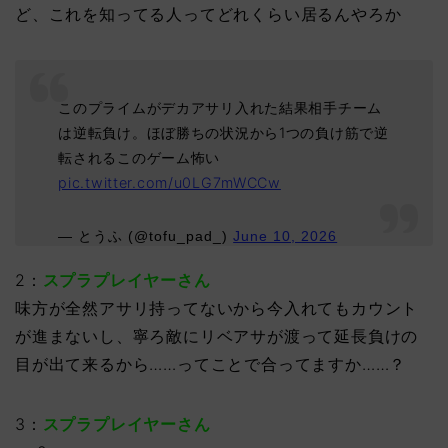
ど、これを知ってる人ってどれくらい居るんやろか
このプライムがデカアサリ入れた結果相手チーム
は逆転負け。ほぼ勝ちの状況から1つの負け筋で逆
転されるこのゲーム怖い
pic.twitter.com/u0LG7mWCCw
— とうふ (@tofu_pad_)
June 10, 2026
2：
スプラプレイヤーさん
味方が全然アサリ持ってないから今入れてもカウント
が進まないし、寧ろ敵にリベアサが渡って延長負けの
目が出て来るから……ってことで合ってますか……？
3：
スプラプレイヤーさん