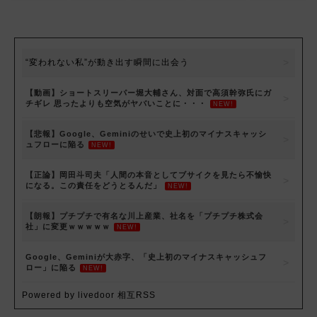
“変われない私”が動き出す瞬間に出会う
【動画】ショートスリーパー堀大輔さん、対面で高須幹弥氏にガ
チギレ 思ったよりも空気がヤバいことに・・・
NEW!
【悲報】Google、Geminiのせいで史上初のマイナスキャッシ
ュフローに陥る
NEW!
【正論】岡田斗司夫「人間の本音としてブサイクを見たら不愉快
になる。この責任をどうとるんだ」
NEW!
【朗報】プチプチで有名な川上産業、社名を「プチプチ株式会
社」に変更ｗｗｗｗｗ
NEW!
Google、Geminiが大赤字、「史上初のマイナスキャッシュフ
ロー」に陥る
NEW!
Powered by livedoor 相互RSS