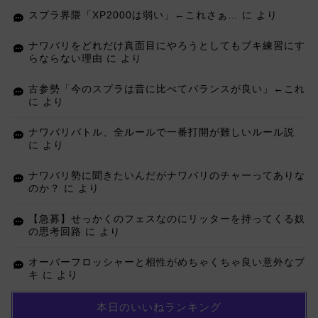
スプラ界隈「XP2000は弱い」←これさぁ…
に
より
ナワバリをどれだけ真面目にやろうとしてもブキ練習にす
らならない理由
に
より
古参勢「今のスプラは昔に比べてバランスが良い」←これ
に
より
ナワバリバトル、全ルールで一番打開が難しいルール説
に
より
ナワバリ勢に聞きたいんだがナワバリのチャーってありな
のか？
に
より
【急募】せっかくのフェスなのにリッターを持ってくる奴
の思考回路
に
より
オーバーフロッシャーと相性がめちゃくちゃ良い意外なブ
キ
に
より
本日のいいねランキング