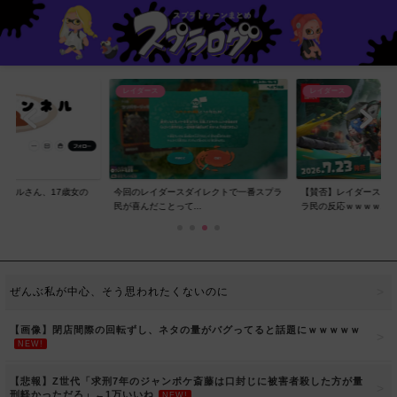
レイダース
レイダース
ンネルさん、17歳女の
今回のレイダースダイレクトで一番スプラ
【賛否】レイダースダ
..
民が喜んだことって...
ラ民の反応ｗｗｗｗ...
ぜんぶ私が中心、そう思われたくないのに
【画像】閉店間際の回転ずし、ネタの量がバグってると話題にｗｗｗｗｗ
NEW!
【悲報】Z世代「求刑7年のジャンポケ斎藤は口封じに被害者殺した方が量
刑軽かっただろ」←1万いいね
NEW!