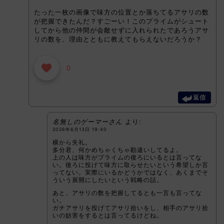
たった一枚の画像で味方の位置とか落ちてるアサリの数
が把握できたんだ？すごーい！このプライムがシュート
してから他の仲間が会敵せずに入れられたであろうアサ
リの数を、理由とともに教えてもらえないだろうか？
0
返信
名無しのゲーマーさん
より:
2026年6月13日 19:40
横から失礼。
多分君、何かめちゃくちゃ勘違いしてるよ。
上の人は味方がプライムの後ろにいるとは言ってな
い。後ろに投げて味方に取らせたいという希望しか言
ってない。実際にいるかどうかではなく、あくまでそ
ういう展開にしたいという戦略の話。
あと、アサリの数を把握してるとも一言も言ってな
い。
ガチアサリを投げてアサリ拾いをし、相手のアサリ拾
いの妨害をするとは言ってるけどね。