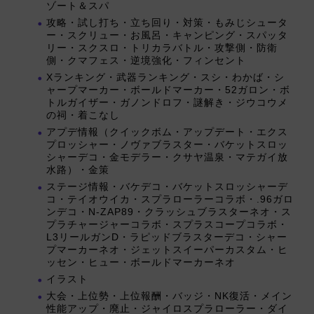
ゾート＆スパ
攻略・試し打ち・立ち回り・対策・もみじシュータ
ー・スクリュー・お風呂・キャンピング・スパッタ
リー・スクスロ・トリカラバトル・攻撃側・防衛
側・クマフェス・逆境強化・フィンセント
Xランキング・武器ランキング・スシ・わかば・シ
ャープマーカー・ボールドマーカー・52ガロン・ボ
トルガイザー・ガノンドロフ・謎解き・ジウコウメ
の祠・着こなし
アプデ情報（クイックボム・アップデート・エクス
プロッシャー・ノヴァブラスター・バケットスロッ
シャーデコ・金モデラー・クサヤ温泉・マテガイ放
水路）・金策
ステージ情報・バケデコ・バケットスロッシャーデ
コ・テイオウイカ・スプラローラーコラボ・.96ガロ
ンデコ・N-ZAP89・クラッシュブラスターネオ・ス
プラチャージャーコラボ・スプラスコープコラボ・
L3リールガンD・ラピッドブラスターデコ・シャー
プマーカーネオ・ジェットスイーパーカスタム・ヒ
ッセン・ヒュー・ボールドマーカーネオ
イラスト
大会・上位勢・上位報酬・バッジ・NK復活・メイン
性能アップ・廃止・ジャイロスプラローラー・ダイ