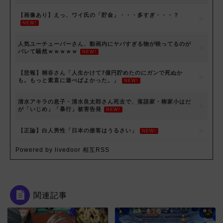
【画像あり】えっ、ワイ氏の「貯金」・・・多すぎ・・・？
NEW!
人気ユーチューバーさん、動画内にヤバすぎる物が映ってるのが
バレて騒然ｗｗｗｗｗ
NEW!
【悲報】桐谷さん「人生かけて7億円貯めたのにガンで死ぬか
も。もっと素直に遊べばよかった。」
NEW!
清水アキラの息子・清水良太郎さん死去で、落語家・柳家小はだ
が「いじめ」「暴行」被害告発
NEW!
【正論】白人男性「日本の接客はうるさい」
NEW!
Powered by livedoor 相互RSS
関連記事