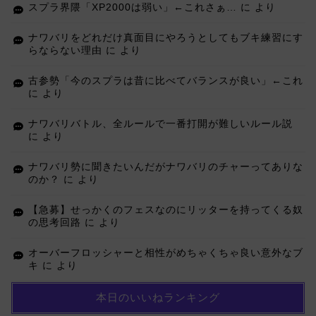
スプラ界隈「XP2000は弱い」←これさぁ…
に
より
ナワバリをどれだけ真面目にやろうとしてもブキ練習にす
らならない理由
に
より
古参勢「今のスプラは昔に比べてバランスが良い」←これ
に
より
ナワバリバトル、全ルールで一番打開が難しいルール説
に
より
ナワバリ勢に聞きたいんだがナワバリのチャーってありな
のか？
に
より
【急募】せっかくのフェスなのにリッターを持ってくる奴
の思考回路
に
より
オーバーフロッシャーと相性がめちゃくちゃ良い意外なブ
キ
に
より
本日のいいねランキング