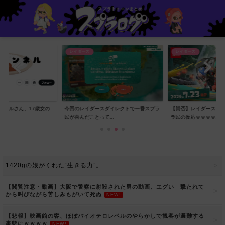
レイダース
レイダース
ンネルさん、17歳女の
今回のレイダースダイレクトで一番スプラ
【賛否】レイダースダ
..
民が喜んだことって...
ラ民の反応ｗｗｗｗ...
1420gの娘がくれた“生きる力”。
【閲覧注意・動画】大阪で警察に射殺された男の動画、エグい 撃たれて
から叫びながら苦しみもがいて死ぬ
NEW!
【悲報】映画館の客、ほぼバイオテロレベルのやらかしで観客が避難する
事態にｗｗｗｗ
NEW!