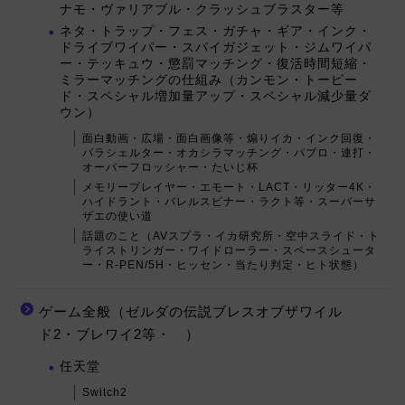
ナモ・ヴァリアブル・クラッシュブラスター等
ネタ・トラップ・フェス・ガチャ・ギア・インク・
ドライブワイパー・スパイガジェット・ジムワイパ
ー・テッキュウ・懲罰マッチング・復活時間短縮・
ミラーマッチングの仕組み（カンモン・トーピー
ド・スペシャル増加量アップ・スペシャル減少量ダ
ウン）
面白動画・広場・面白画像等・煽りイカ・インク回復・
パラシェルター・オカシラマッチング・パブロ・連打・
オーバーフロッシャー・たいじ杯
メモリープレイヤー・エモート・LACT・リッター4K・
ハイドラント・バレルスピナー・ラクト等・スーパーサ
ザエの使い道
話題のこと（AVスプラ・イカ研究所・空中スライド・ト
ライストリンガー・ワイドローラー・スペースシュータ
ー・R-PEN/5H・ヒッセン・当たり判定・ヒト状態）
ゲーム全般（ゼルダの伝説ブレスオブザワイル
ド2・ブレワイ2等・ ）
任天堂
Switch2