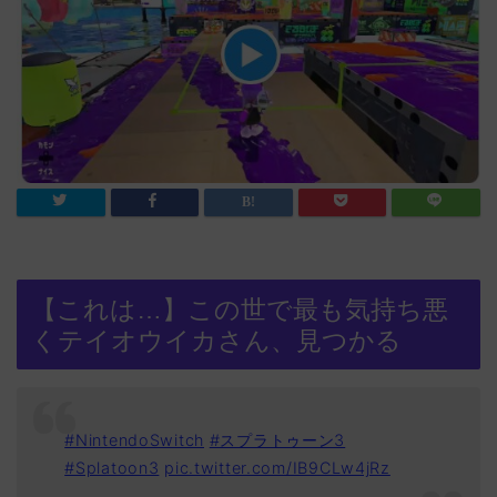
【これは…】この世で最も気持ち悪
くテイオウイカさん、見つかる
#NintendoSwitch
#スプラトゥーン3
#Splatoon3
pic.twitter.com/IB9CLw4jRz