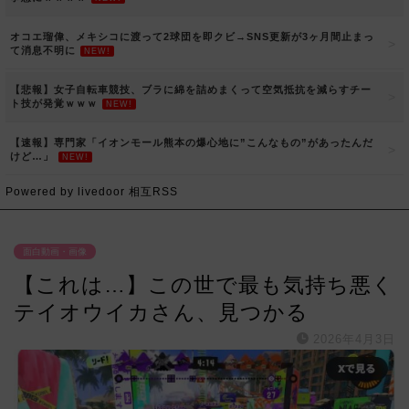
オコエ瑠偉、メキシコに渡って2球団を即クビ→SNS更新が3ヶ月間止まっ
て消息不明に
NEW!
【悲報】女子自転車競技、ブラに綿を詰めまくって空気抵抗を減らすチー
ト技が発覚ｗｗｗ
NEW!
【速報】専門家「イオンモール熊本の爆心地に”こんなもの”があったんだ
けど…」
NEW!
Powered by livedoor 相互RSS
面白動画・画像
【これは…】この世で最も気持ち悪く
テイオウイカさん、見つかる
2026年4月3日