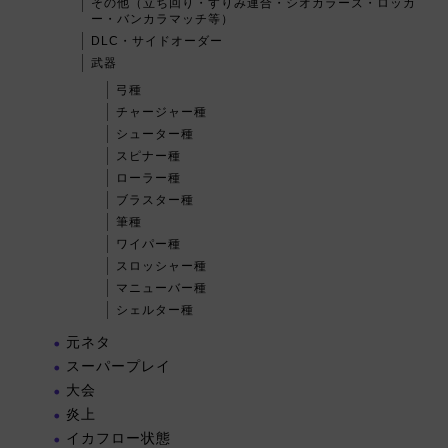
その他（立ち回り・すりみ連合・シオカラーズ・ロッカ
ー・バンカラマッチ等）
DLC・サイドオーダー
武器
弓種
チャージャー種
シューター種
スピナー種
ローラー種
ブラスター種
筆種
ワイパー種
スロッシャー種
マニューバー種
シェルター種
元ネタ
スーパープレイ
大会
炎上
イカフロー状態