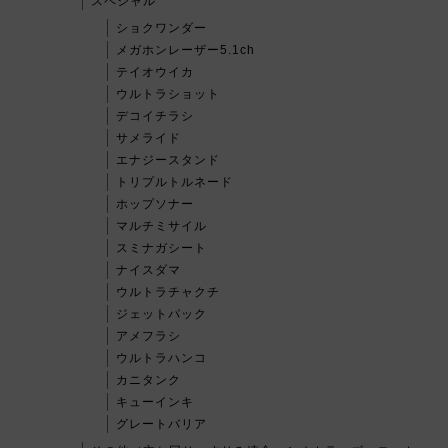
スペシャル
ショクワンダー
メガホンレーザー5.1ch
テイオウイカ
ウルトラショット
デコイチラシ
サメライド
エナジースタンド
トリプルトルネード
ホップソナー
マルチミサイル
スミナガシート
ナイスダマ
ウルトラチャクチ
ジェットパック
アメフラシ
ウルトラハンコ
カニタンク
キューインキ
グレートバリア