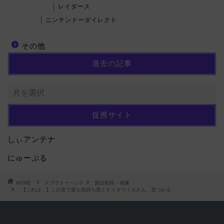
レイダース
ニンテンドーダイレクト
その他
過去の記事
提携サイト
しぃアンテナ
にゅーぷる
HOME
スプラトゥーン3
面白動画・画像
【これは…】この世で最も気持ち悪くテイオウイカさん、見つかる