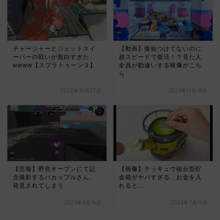
チャージャーとジェットスイ
【動画】復短つけてないのに
ーパーの戦いが面白すぎた
超スピードで復活！？見た人
wwww【スプラトゥーン３】
全員が勘違いする映像がこち
ら
2022年10月27日
2024年11月18日
【悲報】野良オープンにて記
【画像】テッキュウ砲台型貯
念撮影するバカップルさん、
金箱がヤバすぎる…お金を入
発見されてしまう
れると…
2025年4月16日
2023年7月11日