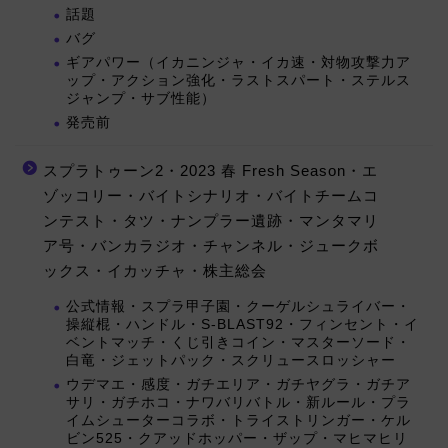
話題
バグ
ギアパワー（イカニンジャ・イカ速・対物攻撃力ア
ップ・アクション強化・ラストスパート・ステルス
ジャンプ・サブ性能）
発売前
スプラトゥーン2・2023 春 Fresh Season・エ
ゾッコリー・バイトシナリオ・バイトチームコ
ンテスト・タツ・ナンプラー遺跡・マンタマリ
ア号・バンカラジオ・チャンネル・ジュークボ
ックス・イカッチャ・株主総会
公式情報・スプラ甲子園・クーゲルシュライバー・
操縦棍・ハンドル・S-BLAST92・フィンセント・イ
ベントマッチ・くじ引きコイン・マスターソード・
白竜・ジェットパック・スクリュースロッシャー
ウデマエ・感度・ガチエリア・ガチヤグラ・ガチア
サリ・ガチホコ・ナワバリバトル・新ルール・プラ
イムシューターコラボ・トライストリンガー・ケル
ビン525・クアッドホッパー・ザップ・マヒマヒリ