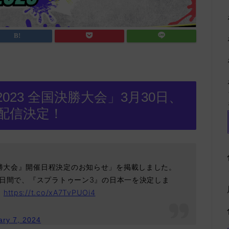
23 全国決勝大会」3月30日、
配信決定！
決勝大会』開催日程決定のお知らせ」を掲載しました。
の2日間で、『スプラトゥーン3』の日本一を決定しま
。
https://t.co/xA7TvPUOi4
ary 7, 2024