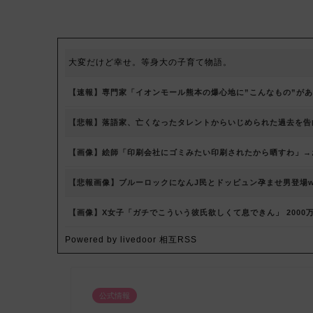
大変だけど幸せ。等身大の子育て物語。
【速報】専門家「イオンモール熊本の爆心地に”こんなもの”が
【悲報】落語家、亡くなったタレントからいじめられた過去を告
【画像】絵師「印刷会社にゴミみたい印刷されたから晒すわ」→
【悲報画像】ブルーロックになんJ民とドッピュン孕ませ男登場w
【画像】X女子「ガチでこういう彼氏欲しくて息できん」 2000
Powered by livedoor 相互RSS
公式情報