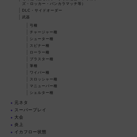
ズ・ロッカー・バンカラマッチ等）
DLC・サイドオーダー
武器
弓種
チャージャー種
シューター種
スピナー種
ローラー種
ブラスター種
筆種
ワイパー種
スロッシャー種
マニューバー種
シェルター種
元ネタ
スーパープレイ
大会
炎上
イカフロー状態