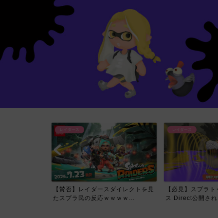
レイダース
レイダース
イレクトで一番
【賛否】レイダースダイレクトを見
【必見】スプラトゥ
て...
たスプラ民の反応ｗｗｗｗ...
ス Direct公開され..