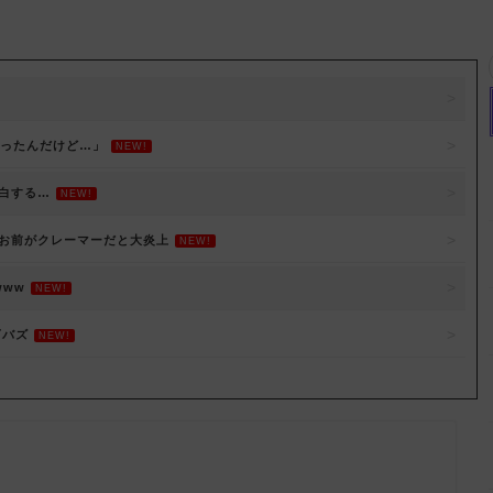
あったんだけど…」
NEW!
白する…
NEW!
お前がクレーマーだと大炎上
NEW!
ww
NEW!
万バズ
NEW!