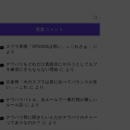
最新コメント
スプラ界隈「XP2000は弱い」←これさぁ…
に
より
ナワバリをどれだけ真面目にやろうとしてもブ
キ練習にすらならない理由
に
より
古参勢「今のスプラは昔に比べてバランスが良
い」←これ
に
より
ナワバリバトル、全ルールで一番打開が難しい
ルール説
に
より
ナワバリ勢に聞きたいんだがナワバリのチャー
ってありなのか？
に
より