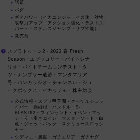
話題
バグ
ギアパワー（イカニンジャ・イカ速・対物
攻撃力アップ・アクション強化・ラストス
パート・ステルスジャンプ・サブ性能）
発売前
スプラトゥーン2・2023 春 Fresh
Season・エゾッコリー・バイトシナ
リオ・バイトチームコンテスト・タ
ツ・ナンプラー遺跡・マンタマリア
号・バンカラジオ・チャンネル・ジュ
ークボックス・イカッチャ・株主総会
公式情報・スプラ甲子園・クーゲルシュラ
イバー・操縦棍・ハンドル・S-
BLAST92・フィンセント・イベントマッ
チ・くじ引きコイン・マスターソード・白
竜・ジェットパック・スクリュースロッシ
ャー
ウデマエ・感度・ガチエリア・ガチヤグ