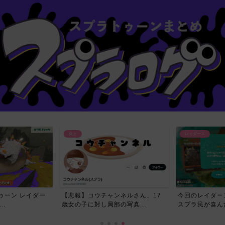
炎上
レイダース
ーン レイダー
【悲報】コウチャンネルさん、17
今回のレイダー
.
歳女の子に対し局部の写真...
スプラ民が喜んだ