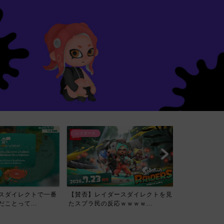
レイダース
スダイレクトで一番
【賛否】レイダースダイレクトを見
ことって...
たスプラ民の反応ｗｗｗｗ...