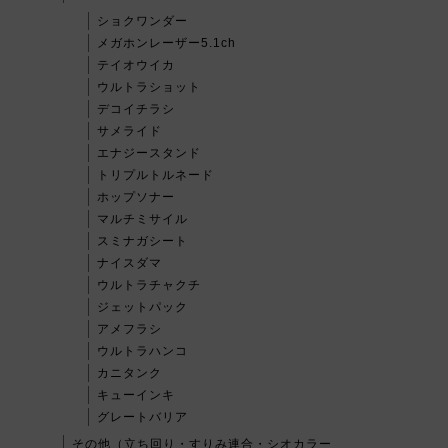
ショクワンダー
メガホンレーザー5.1ch
テイオウイカ
ウルトラショット
デコイチラシ
サメライド
エナジースタンド
トリプルトルネード
ホップソナー
マルチミサイル
スミナガシート
ナイスダマ
ウルトラチャクチ
ジェットパック
アメフラシ
ウルトラハンコ
カニタンク
キューインキ
グレートバリア
その他（立ち回り・すりみ連合・シオカラー