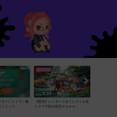
レイダース
スダイレクトで一番
【賛否】レイダースダイレクトを見
ことって...
たスプラ民の反応ｗｗｗｗ...