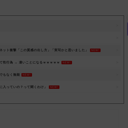
ネット衝撃「この質感の出し方」「実写かと思いました」
NEW!
性行為 → 凄いことになるｗｗｗｗｗ
NEW!
でもなく無能
NEW!
に入っていの？って聞くわけ」
NEW!