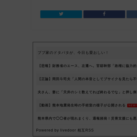
ブブ家のドタバタが、今日も愛おしい！
【悲報】財務省のエース、左遷へ。官邸幹部「政権に協力的
【正論】岡田斗司夫「人間の本音としてブサイクを見たら不
夫さん、妻に「天井のシミ数えてれば終わるでな」と押し倒
【動画】熊本地震発生時の手術室の様子が公開される
NEW
熊本県内で◯◯者が現れまくり、通報頻発！災害支援にも悪
Powered by livedoor 相互RSS