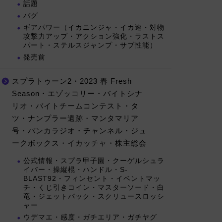
話題
バグ
ギアパワー（イカニンジャ・イカ速・対物
攻撃力アップ・アクション強化・ラストス
パート・ステルスジャンプ・サブ性能）
発売前
スプラトゥーン2・2023 春 Fresh
Season・エゾッコリー・バイトシナ
リオ・バイトチームコンテスト・タ
ツ・ナンプラー遺跡・マンタマリア
号・バンカラジオ・チャンネル・ジュ
ークボックス・イカッチャ・株主総会
公式情報・スプラ甲子園・クーゲルシュラ
イバー・操縦棍・ハンドル・S-
BLAST92・フィンセント・イベントマッ
チ・くじ引きコイン・マスターソード・白
竜・ジェットパック・スクリュースロッシ
ャー
ウデマエ・感度・ガチエリア・ガチヤグ