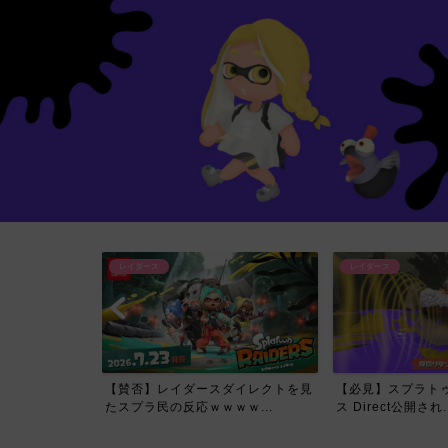
レイダース
レイダース
イレクトで一番
【賛否】レイダースダイレクトを見
【必見】スプラトゥ
て...
たスプラ民の反応ｗｗｗｗ...
ス Direct公開され..