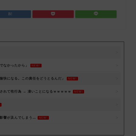
でなかったから」
NEW!
愉快になる。この責任をどうとるんだ」
NEW!
されて性行為 → 凄いことになるｗｗｗｗｗ
NEW!
!
影響が及んでしまう…
NEW!