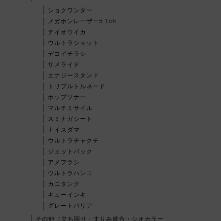
ショクワンダー
メガホンレーザー5.1ch
テイオウイカ
ウルトラショット
デコイチラシ
サメライド
エナジースタンド
トリプルトルネード
ホップソナー
マルチミサイル
スミナガシート
ナイスダマ
ウルトラチャクチ
ジェットパック
アメフラシ
ウルトラハンコ
カニタンク
キューインキ
グレートバリア
その他（立ち回り・すりみ連合・シオカラー