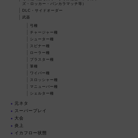
ズ・ロッカー・バンカラマッチ等）
DLC・サイドオーダー
武器
弓種
チャージャー種
シューター種
スピナー種
ローラー種
ブラスター種
筆種
ワイパー種
スロッシャー種
マニューバー種
シェルター種
元ネタ
スーパープレイ
大会
炎上
イカフロー状態