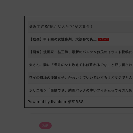
身近すぎる“厄介な人たち”が大集合！
【動画】甲子園の女性審判、大誤審で炎上
NEW!
【画像】漫画家・桂正和、最新のパンツ＆お尻のイラスト投稿に
夫さん、妻に「天井のシミ数えてれば終わるでな」と押し倒されて
ワイの職場の後輩女子、かわいくていい匂いするけどマジでとん
ホリエモン「面接でさ、納豆パックの薄いフィルムって何のため
Powered by livedoor 相互RSS
攻略