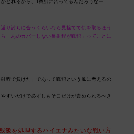
がとれるから、1番肌に合ってるんだろうなー
と返り討ちに合うくらいなら見捨てて仇を取るほう
たら「あのカバーしない長射程が戦犯」ってことに
長射程で負けた」であって戦犯という風に考えるの
きやすいだけで必ずしもそこだけが責められるべき
の残飯を処理するハイエナみたいな戦い方