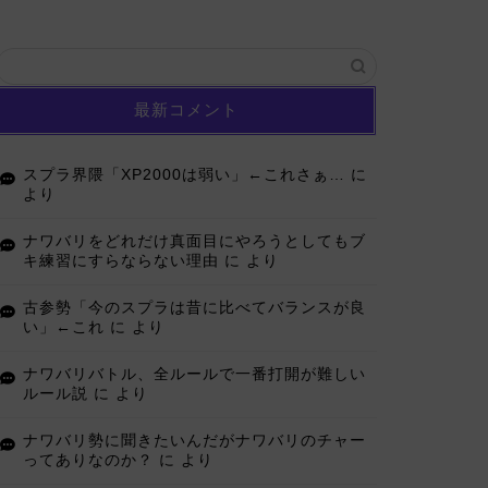
最新コメント
スプラ界隈「XP2000は弱い」←これさぁ…
に
より
ナワバリをどれだけ真面目にやろうとしてもブ
キ練習にすらならない理由
に
より
古参勢「今のスプラは昔に比べてバランスが良
い」←これ
に
より
ナワバリバトル、全ルールで一番打開が難しい
ルール説
に
より
ナワバリ勢に聞きたいんだがナワバリのチャー
ってありなのか？
に
より