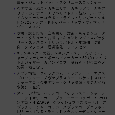
白竜・ジェットパック・スクリュースロッシャー
ウデマエ・感度・ガチエリア・ガチヤグラ・ガチア
サリ・ガチホコ・ナワバリバトル・新ルール・プラ
イムシューターコラボ・トライストリンガー・ケル
ビン525・クアッドホッパー・ザップ・マヒマヒリ
ゾート＆スパ
攻略・試し打ち・立ち回り・対策・もみじシュータ
ー・スクリュー・お風呂・キャンピング・スパッタ
リー・スクスロ・トリカラバトル・攻撃側・防衛
側・クマフェス・逆境強化・フィンセント
Xランキング・武器ランキング・スシ・わかば・シ
ャープマーカー・ボールドマーカー・52ガロン・ボ
トルガイザー・ガノンドロフ・謎解き・ジウコウメ
の祠・着こなし
アプデ情報（クイックボム・アップデート・エクス
プロッシャー・ノヴァブラスター・バケットスロッ
シャーデコ・金モデラー・クサヤ温泉・マテガイ放
水路）・金策
ステージ情報・バケデコ・バケットスロッシャーデ
コ・テイオウイカ・スプラローラーコラボ・.96ガロ
ンデコ・N-ZAP89・クラッシュブラスターネオ・ス
プラチャージャーコラボ・スプラスコープコラボ・
L3リールガンD・ラピッドブラスターデコ・シャー