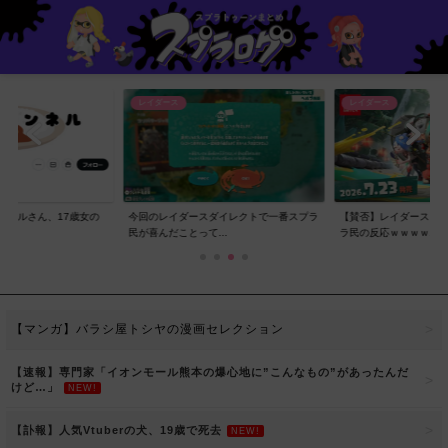
レイダース
レイダース
ンネルさん、17歳女の
今回のレイダースダイレクトで一番スプラ
【賛否】レイダースダ
..
民が喜んだことって...
ラ民の反応ｗｗｗｗ...
【マンガ】バラシ屋トシヤの漫画セレクション
【速報】専門家「イオンモール熊本の爆心地に”こんなもの”があったんだ
けど…」
NEW!
【訃報】人気Vtuberの犬、19歳で死去
NEW!