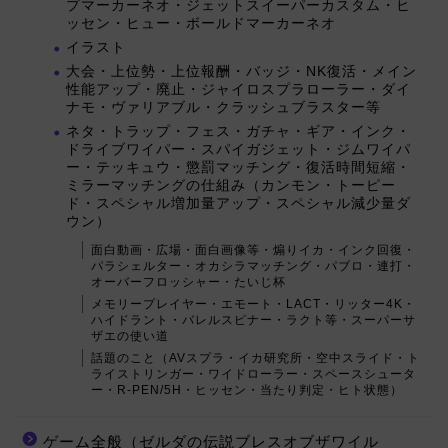
プマーカーネオ・ジェットスイーパーカスタム・ヒ
ッセン・ヒュー・ボールドマーカーネオ
イラスト
大会・上位勢・上位報酬・バッジ・NK復活・メイン
性能アップ・廃止・ジャイロスプラローラー・ダイ
ナモ・ヴァリアブル・クラッシュブラスター等
ネタ・トラップ・フェス・ガチャ・ギア・インク・
ドライブワイパー・スパイガジェット・ジムワイパ
ー・テッキュウ・懲罰マッチング・復活時間短縮・
ミラーマッチングの仕組み（カンモン・トーピー
ド・スペシャル増加量アップ・スペシャル減少量ダ
ウン）
面白動画・広場・面白画像等・煽りイカ・インク回復・
パラシェルター・オカシラマッチング・パブロ・連打・
オーバーフロッシャー・たいじ杯
メモリープレイヤー・エモート・LACT・リッター4K・
ハイドラント・バレルスピナー・ラクト等・スーパーサ
ザエの使い道
話題のこと（AVスプラ・イカ研究所・空中スライド・ト
ライストリンガー・ワイドローラー・スペースシュータ
ー・R-PEN/5H・ヒッセン・当たり判定・ヒト状態）
ゲーム全般（ゼルダの伝説ブレスオブザワイル