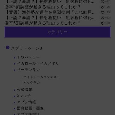
【正論？暴論？】長射程使い「短射程に強化...
+27
勝率5割調整が起きる理由ってこれか？
+26
【賛否】海外勢が運営を痛烈批判「これ結局...
+23
【正論？暴論？】長射程使い「短射程に強化...
+22
勝率5割調整が起きる理由ってこれか？
+20
カテゴリー
スプラトゥーン3
ナワバトラー
イカロール・イカノボリ
サーモンラン
バイトチームコンテスト
ビッグラン
公式情報
Xマッチ
アプデ情報
面白動画・画像
アプデ後検証