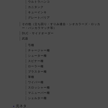
ウルトラハンコ
カニタンク
キューインキ
グレートバリア
その他（立ち回り・すりみ連合・シオカラーズ・ロッカ
ー・バンカラマッチ等）
DLC・サイドオーダー
武器
弓種
チャージャー種
シューター種
スピナー種
ローラー種
ブラスター種
筆種
ワイパー種
スロッシャー種
マニューバー種
シェルター種
元ネタ