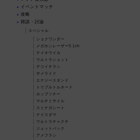
イベントマッチ
攻略
雑談・討論
スペシャル
ショクワンダー
メガホンレーザー5.1ch
テイオウイカ
ウルトラショット
デコイチラシ
サメライド
エナジースタンド
トリプルトルネード
ホップソナー
マルチミサイル
スミナガシート
ナイスダマ
ウルトラチャクチ
ジェットパック
アメフラシ