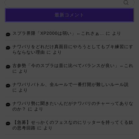
最新コメント
スプラ界隈「XP2000は弱い」←これさぁ…
に
より
ナワバリをどれだけ真面目にやろうとしてもブキ練習にす
らならない理由
に
より
古参勢「今のスプラは昔に比べてバランスが良い」←これ
に
より
ナワバリバトル、全ルールで一番打開が難しいルール説
に
より
ナワバリ勢に聞きたいんだがナワバリのチャーってありな
のか？
に
より
【急募】せっかくのフェスなのにリッターを持ってくる奴
の思考回路
に
より