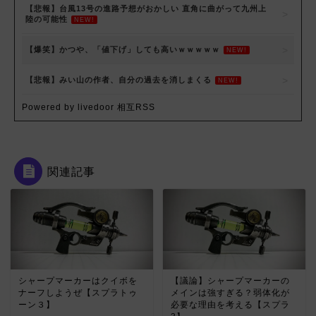
【悲報】台風13号の進路予想がおかしい 直角に曲がって九州上
陸の可能性
NEW!
【爆笑】かつや、「値下げ」しても高いｗｗｗｗｗ
NEW!
【悲報】みい山の作者、自分の過去を消しまくる
NEW!
Powered by livedoor 相互RSS
関連記事
シャープマーカーはクイボを
【議論】シャープマーカーの
ナーフしようぜ【スプラトゥ
メインは強すぎる？弱体化が
ーン３】
必要な理由を考える【スプラ