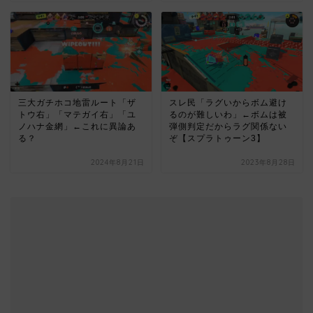
三大ガチホコ地雷ルート「ザ
スレ民「ラグいからボム避け
トウ右」「マテガイ右」「ユ
るのが難しいわ」←ボムは被
ノハナ金網」←これに異論あ
弾側判定だからラグ関係ない
る？
ぞ【スプラトゥーン3】
2024年8月21日
2023年8月28日