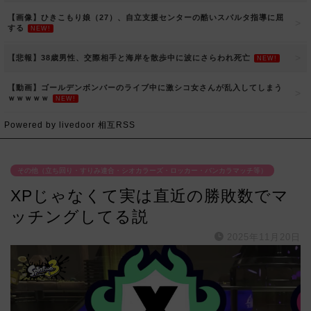
【画像】ひきこもり娘（27）、自立支援センターの酷いスパルタ指導に屈
する
NEW!
【悲報】38歳男性、交際相手と海岸を散歩中に波にさらわれ死亡
NEW!
【動画】ゴールデンボンバーのライブ中に激シコ女さんが乱入してしまう
ｗｗｗｗｗ
NEW!
Powered by livedoor 相互RSS
その他（立ち回り・すりみ連合・シオカラーズ・ロッカー・バンカラマッチ等）
XPじゃなくて実は直近の勝敗数でマ
ッチングしてる説
2025年11月20日