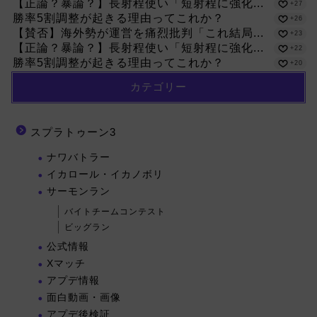
【正論？暴論？】長射程使い「短射程に強化...
+27
勝率5割調整が起きる理由ってこれか？
+26
【賛否】海外勢が運営を痛烈批判「これ結局...
+23
【正論？暴論？】長射程使い「短射程に強化...
+22
勝率5割調整が起きる理由ってこれか？
+20
カテゴリー
スプラトゥーン3
ナワバトラー
イカロール・イカノボリ
サーモンラン
バイトチームコンテスト
ビッグラン
公式情報
Xマッチ
アプデ情報
面白動画・画像
アプデ後検証