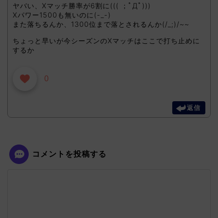
ヤバい、Xマッチ勝率が6割に((( ；ﾟДﾟ)))
Xパワー1500も無いのに(-_-)
また落ちるんか、1300位まで落とされるんか(/_;)/~~
ちょっと早いが今シーズンのXマッチはここで打ち止めに
するか
0
返信
コメントを投稿する