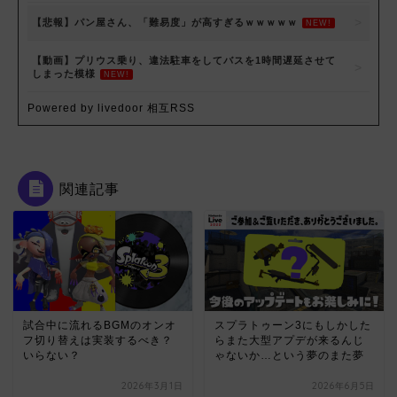
【悲報】パン屋さん、「難易度」が高すぎるｗｗｗｗｗ
NEW!
【動画】プリウス乗り、違法駐車をしてバスを1時間遅延させて
しまった模様
NEW!
Powered by livedoor 相互RSS
関連記事
試合中に流れるBGMのオンオ
スプラトゥーン3にもしかした
フ切り替えは実装するべき？
らまた大型アプデが来るんじ
いらない？
ゃないか…という夢のまた夢
2026年3月1日
2026年6月5日