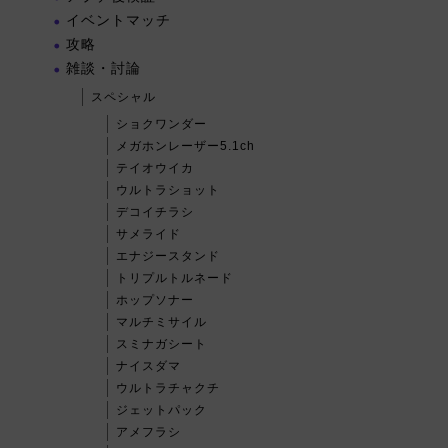
イベントマッチ
攻略
雑談・討論
スペシャル
ショクワンダー
メガホンレーザー5.1ch
テイオウイカ
ウルトラショット
デコイチラシ
サメライド
エナジースタンド
トリプルトルネード
ホップソナー
マルチミサイル
スミナガシート
ナイスダマ
ウルトラチャクチ
ジェットパック
アメフラシ