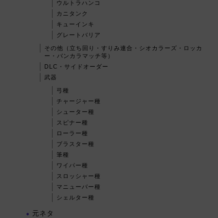
ウルトラハンコ
カニタンク
キューインキ
グレートバリア
その他（立ち回り・すりみ連合・シオカラーズ・ロッカ
ー・バンカラマッチ等）
DLC・サイドオーダー
武器
弓種
チャージャー種
シューター種
スピナー種
ローラー種
ブラスター種
筆種
ワイパー種
スロッシャー種
マニューバー種
シェルター種
元ネタ