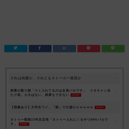
それは純愛か、それともストーカー疑惑か
刺青の彫り師「スミ入れてるのは全員バカです」 ドタキャン当
たり前、カネはない、挨拶もできない
NEW!
【画像あり】大学生ワイ、「株」で大儲けｗｗｗｗｗ
NEW!
タトゥー彫師23年目店長「タトゥー入れにくるやつ99%バカで
す」
NEW!