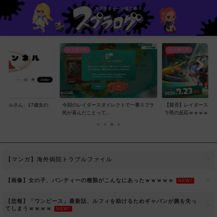
レイダース
レイダース
ンネルさん、17歳女の
今回のレイダースダイレクトで一番スプラ
【賛否】レイダースダ
..
民が喜んだことって...
ラ民の反応ｗｗｗｗ...
【マンガ】海外病院トラブルファイル
【画像】女の子、パンティーの種類がこんなにあったｗｗｗｗｗ
NEW!
【悲報】「ワンピース」最新話、ルフィを助けるためギャバンが腕を失っ
てしまうｗｗｗｗ
NEW!