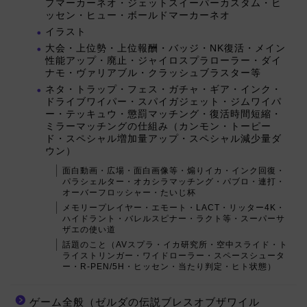
プマーカーネオ・ジェットスイーパーカスタム・ヒ
ッセン・ヒュー・ボールドマーカーネオ
イラスト
大会・上位勢・上位報酬・バッジ・NK復活・メイン
性能アップ・廃止・ジャイロスプラローラー・ダイ
ナモ・ヴァリアブル・クラッシュブラスター等
ネタ・トラップ・フェス・ガチャ・ギア・インク・
ドライブワイパー・スパイガジェット・ジムワイパ
ー・テッキュウ・懲罰マッチング・復活時間短縮・
ミラーマッチングの仕組み（カンモン・トーピー
ド・スペシャル増加量アップ・スペシャル減少量ダ
ウン）
面白動画・広場・面白画像等・煽りイカ・インク回復・
パラシェルター・オカシラマッチング・パブロ・連打・
オーバーフロッシャー・たいじ杯
メモリープレイヤー・エモート・LACT・リッター4K・
ハイドラント・バレルスピナー・ラクト等・スーパーサ
ザエの使い道
話題のこと（AVスプラ・イカ研究所・空中スライド・ト
ライストリンガー・ワイドローラー・スペースシュータ
ー・R-PEN/5H・ヒッセン・当たり判定・ヒト状態）
ゲーム全般（ゼルダの伝説ブレスオブザワイル