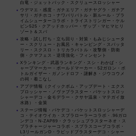
白竜・ジェットパック・スクリュースロッシャー
ウデマエ・感度・ガチエリア・ガチヤグラ・ガチア
サリ・ガチホコ・ナワバリバトル・新ルール・プラ
イムシューターコラボ・トライストリンガー・ケル
ビン525・クアッドホッパー・ザップ・マヒマヒリ
ゾート＆スパ
攻略・試し打ち・立ち回り・対策・もみじシュータ
ー・スクリュー・お風呂・キャンピング・スパッタ
リー・スクスロ・トリカラバトル・攻撃側・防衛
側・クマフェス・逆境強化・フィンセント
Xランキング・武器ランキング・スシ・わかば・シ
ャープマーカー・ボールドマーカー・52ガロン・ボ
トルガイザー・ガノンドロフ・謎解き・ジウコウメ
の祠・着こなし
アプデ情報（クイックボム・アップデート・エクス
プロッシャー・ノヴァブラスター・バケットスロッ
シャーデコ・金モデラー・クサヤ温泉・マテガイ放
水路）・金策
ステージ情報・バケデコ・バケットスロッシャーデ
コ・テイオウイカ・スプラローラーコラボ・.96ガロ
ンデコ・N-ZAP89・クラッシュブラスターネオ・ス
プラチャージャーコラボ・スプラスコープコラボ・
L3リールガンD・ラピッドブラスターデコ・シャー