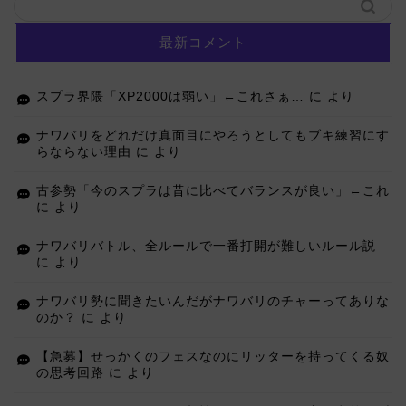
最新コメント
スプラ界隈「XP2000は弱い」←これさぁ…
に
より
ナワバリをどれだけ真面目にやろうとしてもブキ練習にす
らならない理由
に
より
古参勢「今のスプラは昔に比べてバランスが良い」←これ
に
より
ナワバリバトル、全ルールで一番打開が難しいルール説
に
より
ナワバリ勢に聞きたいんだがナワバリのチャーってありな
のか？
に
より
【急募】せっかくのフェスなのにリッターを持ってくる奴
の思考回路
に
より