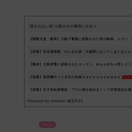
“変われない私”が動き出す瞬間に出会う
【閲覧注意・動画】大阪で警察に射殺された男の動画、エグい 
【悲報】有名漫画家、がんを公表「大腸癌になってしまいました
【動画】大阪府警に射殺されたオッサン、めちゃめちゃ苦しそう
【悲報】風俗嬢やってる女の末路ｗｗｗｗｗｗｗｗｗｗｗ
NEW!
【悲報】女子自転車競技、ブラに綿を詰めまくって空気抵抗を減
Powered by livedoor 相互RSS
Switch2