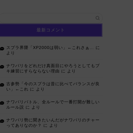
最新コメント
スプラ界隈「XP2000は弱い」←これさぁ…
に
より
ナワバリをどれだけ真面目にやろうとしてもブ
キ練習にすらならない理由
に
より
古参勢「今のスプラは昔に比べてバランスが良
い」←これ
に
より
ナワバリバトル、全ルールで一番打開が難しい
ルール説
に
より
ナワバリ勢に聞きたいんだがナワバリのチャー
ってありなのか？
に
より