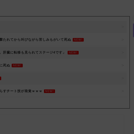
撃たれてから叫びながら苦しみもがいて死ぬ
NEW!
。肝臓に転移も見られてステージ4です」
NEW!
に死ぬ
NEW!
らすチート技が発覚ｗｗｗ
NEW!