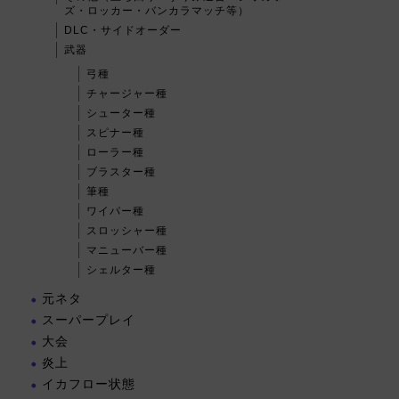
ズ・ロッカー・バンカラマッチ等）
DLC・サイドオーダー
武器
弓種
チャージャー種
シューター種
スピナー種
ローラー種
ブラスター種
筆種
ワイパー種
スロッシャー種
マニューバー種
シェルター種
元ネタ
スーパープレイ
大会
炎上
イカフロー状態