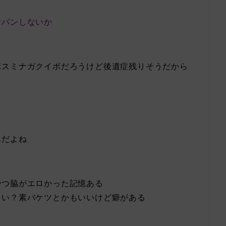
ンパンしないか
ボスミナガクイボだろうけど後遺症残りそうだから
んだよね
やつ脇がエロかった記憶ある
ない？素バケツとかもいいけど癖がある