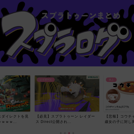
炎上
レイダース
ーン レイダー
【悲報】コウチャンネルさん、17
今回のレイダー
.
歳女の子に対し局部の写真...
スプラ民が喜んだ