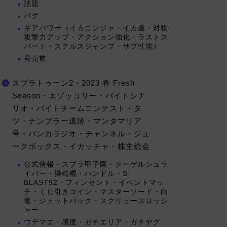
話題
バグ
ギアパワー（イカニンジャ・イカ速・対物
攻撃力アップ・アクション強化・ラストス
パート・ステルスジャンプ・サブ性能）
発売前
スプラトゥーン2・2023 春 Fresh
Season・エゾッコリー・バイトシナ
リオ・バイトチームコンテスト・タ
ツ・ナンプラー遺跡・マンタマリア
号・バンカラジオ・チャンネル・ジュ
ークボックス・イカッチャ・株主総会
公式情報・スプラ甲子園・クーゲルシュラ
イバー・操縦棍・ハンドル・S-
BLAST92・フィンセント・イベントマッ
チ・くじ引きコイン・マスターソード・白
竜・ジェットパック・スクリュースロッシ
ャー
ウデマエ・感度・ガチエリア・ガチヤグ