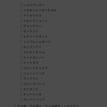
ショクワンダー
メガホンレーザー5.1ch
テイオウイカ
ウルトラショット
デコイチラシ
サメライド
エナジースタンド
トリプルトルネード
ホップソナー
マルチミサイル
スミナガシート
ナイスダマ
ウルトラチャクチ
ジェットパック
アメフラシ
ウルトラハンコ
カニタンク
キューインキ
グレートバリア
その他（立ち回り・すりみ連合・シオカラー