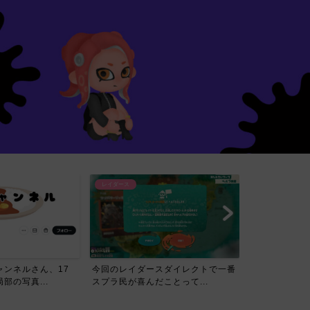
レイダース
スダイレクトで一番
【賛否】レイダースダイレクトを見
ことって...
たスプラ民の反応ｗｗｗｗ...