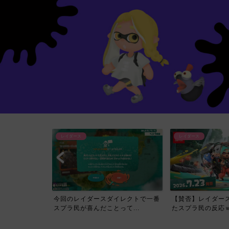
レイダース
レイダース
イレクトで一番
【賛否】レイダースダイレクトを見
【必見】スプラトゥ
て...
たスプラ民の反応ｗｗｗｗ...
ス Direct公開され..