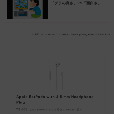
「グラの良さ」VS「面白さ」
引用元：https://nova.5ch.net/test/read.cgi/livegalileo/1683624950/
Apple EarPods with 3.5 mm Headphone
Plug
¥2,668
（2022/09/17 17:31時点 | Amazon調べ）