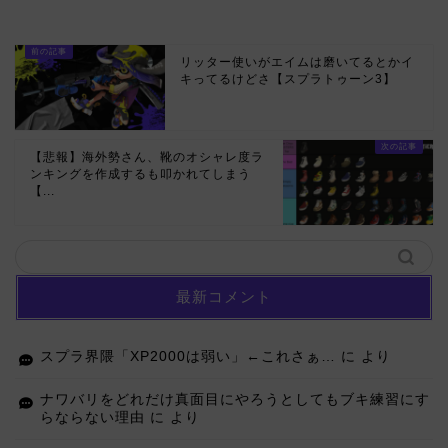
リッター使いがエイムは磨いてるとかイ
キってるけどさ【スプラトゥーン3】
【悲報】海外勢さん、靴のオシャレ度ラ
ンキングを作成するも叩かれてしまう
【...
最新コメント
スプラ界隈「XP2000は弱い」←これさぁ…
に
より
ナワバリをどれだけ真面目にやろうとしてもブキ練習にす
らならない理由
に
より