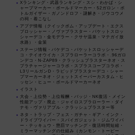
Xランキング・武器ランキング・スシ・わかば・シ
ャープマーカー・ボールドマーカー・52ガロン・ボ
トルガイザー・ガノンドロフ・謎解き・ジウコウメ
の祠・着こなし
アプデ情報（クイックボム・アップデート・エクス
プロッシャー・ノヴァブラスター・バケットスロッ
シャーデコ・金モデラー・クサヤ温泉・マテガイ放
水路）・金策
ステージ情報・バケデコ・バケットスロッシャーデ
コ・テイオウイカ・スプラローラーコラボ・.96ガロ
ンデコ・N-ZAP89・クラッシュブラスターネオ・ス
プラチャージャーコラボ・スプラスコープコラボ・
L3リールガンD・ラピッドブラスターデコ・シャー
プマーカーネオ・ジェットスイーパーカスタム・ヒ
ッセン・ヒュー・ボールドマーカーネオ
イラスト
大会・上位勢・上位報酬・バッジ・NK復活・メイン
性能アップ・廃止・ジャイロスプラローラー・ダイ
ナモ・ヴァリアブル・クラッシュブラスター等
ネタ・トラップ・フェス・ガチャ・ギア・インク・
ドライブワイパー・スパイガジェット・ジムワイパ
ー・テッキュウ・懲罰マッチング・復活時間短縮・
ミラーマッチングの仕組み（カンモン・トーピー