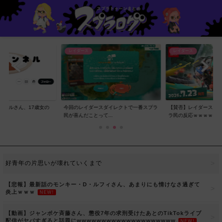
レイダース
レイダース
ンネルさん、17歳女の
今回のレイダースダイレクトで一番スプラ
【賛否】レイダースダ
..
民が喜んだことって...
ラ民の反応ｗｗｗｗ...
好青年の片思いが壊れていくまで
【悲報】最新話のモンキー・D・ルフィさん、あまりにも情けなさ過ぎて
炎上ｗｗｗ
NEW!
【動画】ジャンポケ斉藤さん、懲役7年の求刑受けたあとのTikTokライブ
配信がヤバすぎると話題にwwwwwwwwwwwwwwwwwwww
NEW!