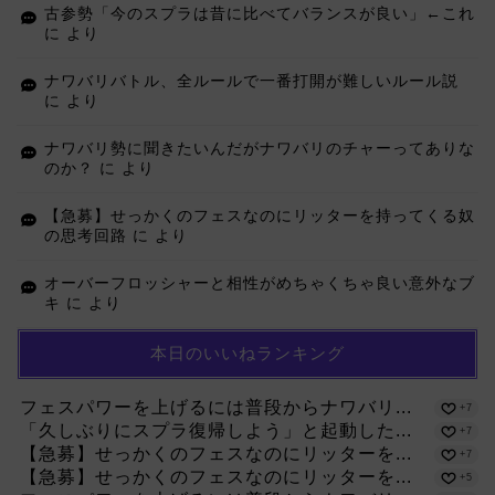
古参勢「今のスプラは昔に比べてバランスが良い」←これ
に
より
ナワバリバトル、全ルールで一番打開が難しいルール説
に
より
ナワバリ勢に聞きたいんだがナワバリのチャーってありな
のか？
に
より
【急募】せっかくのフェスなのにリッターを持ってくる奴
の思考回路
に
より
オーバーフロッシャーと相性がめちゃくちゃ良い意外なブ
キ
に
より
本日のいいねランキング
フェスパワーを上げるには普段からナワバリ...
+7
「久しぶりにスプラ復帰しよう」と起動した...
+7
【急募】せっかくのフェスなのにリッターを...
+7
【急募】せっかくのフェスなのにリッターを...
+5