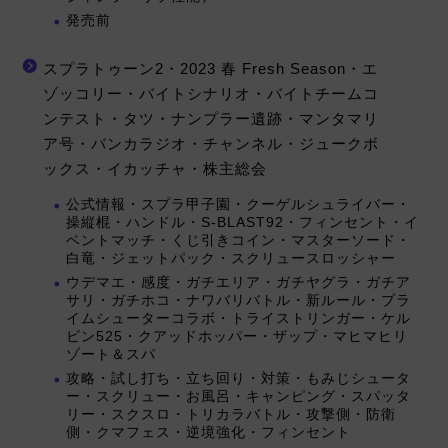
発売前
スプラトゥーン2・2023 春 Fresh Season・エ
ゾッコリー・バイトシナリオ・バイトチームコ
ンテスト・タツ・ナンプラー遺跡・マンタマリ
ア号・バンカラジオ・チャンネル・ジュークボ
ックス・イカッチャ・株主総会
公式情報・スプラ甲子園・クーゲルシュライバー・
操縦棍・ハンドル・S-BLAST92・フィンセント・イ
ベントマッチ・くじ引きコイン・マスターソード・
白竜・ジェットパック・スクリュースロッシャー
ウデマエ・感度・ガチエリア・ガチヤグラ・ガチア
サリ・ガチホコ・ナワバリバトル・新ルール・プラ
イムシューターコラボ・トライストリンガー・ケル
ビン525・クアッドホッパー・ザップ・マヒマヒリ
ゾート＆スパ
攻略・試し打ち・立ち回り・対策・もみじシュータ
ー・スクリュー・お風呂・キャンピング・スパッタ
リー・スクスロ・トリカラバトル・攻撃側・防衛
側・クマフェス・逆境強化・フィンセント