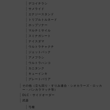
デコイチラシ
サメライド
エナジースタンド
トリプルトルネード
ホップソナー
マルチミサイル
スミナガシート
ナイスダマ
ウルトラチャクチ
ジェットパック
アメフラシ
ウルトラハンコ
カニタンク
キューインキ
グレートバリア
その他（立ち回り・すりみ連合・シオカラーズ・ロッカ
ー・バンカラマッチ等）
DLC・サイドオーダー
武器
弓種