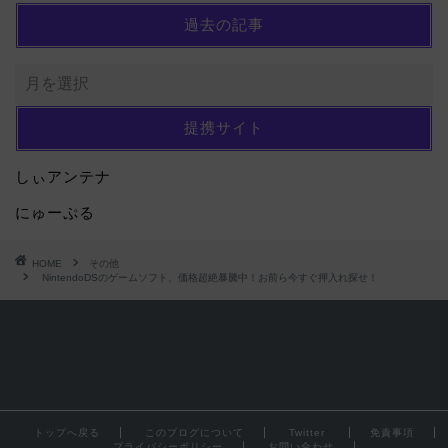
過去の記事
提携サイト
しぃアンテナ
にゅーぷる
HOME
その他
NintendoDSのゲームソフト、価格超絶暴騰中！お前ら今すぐ押入れ探せ！
トップへ戻る
このブログについて
Twitter
免責事項
プライバシーポリシー
お問い合わせ