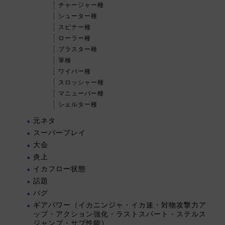
チャージャー種
シューター種
スピナー種
ローラー種
ブラスター種
筆種
ワイパー種
スロッシャー種
マニューバー種
シェルター種
元ネタ
スーパープレイ
大会
炎上
イカフロー状態
話題
バグ
ギアパワー（イカニンジャ・イカ速・対物攻撃力ア
ップ・アクション強化・ラストスパート・ステルス
ジャンプ・サブ性能）