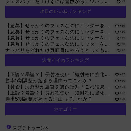
フェスパワーを上げるには普段からナワバリ...
+5
昨日のいいねランキング
【急募】せっかくのフェスなのにリッターを...
+10
【急募】せっかくのフェスなのにリッターを...
+10
【急募】せっかくのフェスなのにリッターを...
+9
【急募】せっかくのフェスなのにリッターを...
+8
ナワバリをどれだけ真面目にやろうとしても...
+7
週間イイねランキング
【正論？暴論？】長射程使い「短射程に強化...
+27
勝率5割調整が起きる理由ってこれか？
+26
【賛否】海外勢が運営を痛烈批判「これ結局...
+23
【正論？暴論？】長射程使い「短射程に強化...
+22
勝率5割調整が起きる理由ってこれか？
+20
カテゴリー
スプラトゥーン3