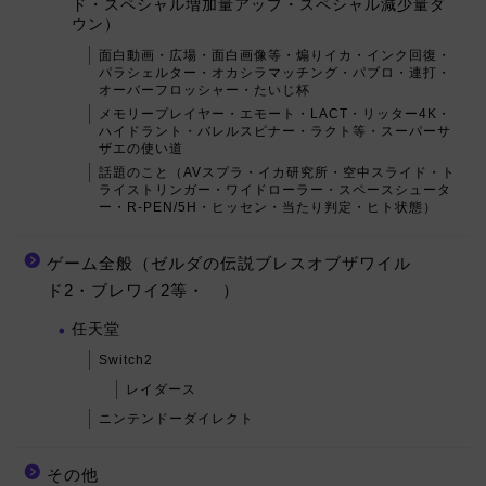
ド・スペシャル増加量アップ・スペシャル減少量ダ
ウン）
面白動画・広場・面白画像等・煽りイカ・インク回復・
パラシェルター・オカシラマッチング・パブロ・連打・
オーバーフロッシャー・たいじ杯
メモリープレイヤー・エモート・LACT・リッター4K・
ハイドラント・バレルスピナー・ラクト等・スーパーサ
ザエの使い道
話題のこと（AVスプラ・イカ研究所・空中スライド・ト
ライストリンガー・ワイドローラー・スペースシュータ
ー・R-PEN/5H・ヒッセン・当たり判定・ヒト状態）
ゲーム全般（ゼルダの伝説ブレスオブザワイル
ド2・ブレワイ2等・ ）
任天堂
Switch2
レイダース
ニンテンドーダイレクト
その他