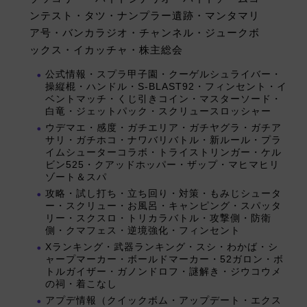
ンテスト・タツ・ナンプラー遺跡・マンタマリ
ア号・バンカラジオ・チャンネル・ジュークボ
ックス・イカッチャ・株主総会
公式情報・スプラ甲子園・クーゲルシュライバー・
操縦棍・ハンドル・S-BLAST92・フィンセント・イ
ベントマッチ・くじ引きコイン・マスターソード・
白竜・ジェットパック・スクリュースロッシャー
ウデマエ・感度・ガチエリア・ガチヤグラ・ガチア
サリ・ガチホコ・ナワバリバトル・新ルール・プラ
イムシューターコラボ・トライストリンガー・ケル
ビン525・クアッドホッパー・ザップ・マヒマヒリ
ゾート＆スパ
攻略・試し打ち・立ち回り・対策・もみじシュータ
ー・スクリュー・お風呂・キャンピング・スパッタ
リー・スクスロ・トリカラバトル・攻撃側・防衛
側・クマフェス・逆境強化・フィンセント
Xランキング・武器ランキング・スシ・わかば・シ
ャープマーカー・ボールドマーカー・52ガロン・ボ
トルガイザー・ガノンドロフ・謎解き・ジウコウメ
の祠・着こなし
アプデ情報（クイックボム・アップデート・エクス