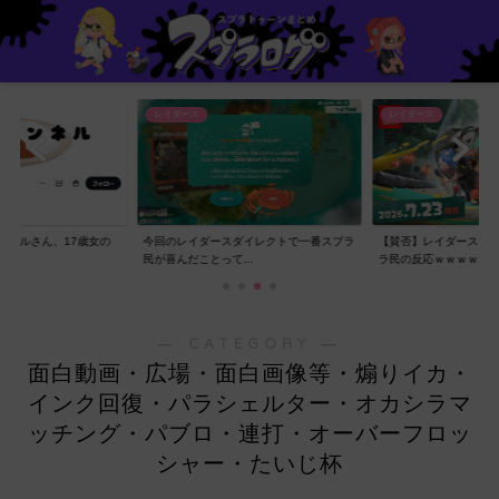
レイダース
レイダース
ンネルさん、17歳女の
今回のレイダースダイレクトで一番スプラ
【賛否】レイダースダ
..
民が喜んだことって...
ラ民の反応ｗｗｗｗ...
― CATEGORY ―
面白動画・広場・面白画像等・煽りイカ・
インク回復・パラシェルター・オカシラマ
ッチング・パブロ・連打・オーバーフロッ
シャー・たいじ杯