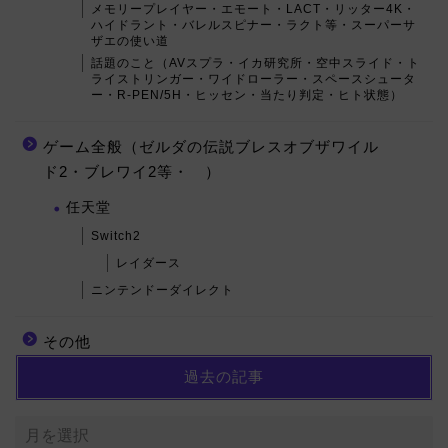
メモリープレイヤー・エモート・LACT・リッター4K・
ハイドラント・バレルスピナー・ラクト等・スーパーサ
ザエの使い道
話題のこと（AVスプラ・イカ研究所・空中スライド・ト
ライストリンガー・ワイドローラー・スペースシュータ
ー・R-PEN/5H・ヒッセン・当たり判定・ヒト状態）
ゲーム全般（ゼルダの伝説ブレスオブザワイル
ド2・ブレワイ2等・ ）
任天堂
Switch2
レイダース
ニンテンドーダイレクト
その他
過去の記事