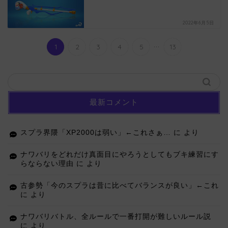
2022年6月5日
...
1
2
3
4
5
13
最新コメント
スプラ界隈「XP2000は弱い」←これさぁ…
に
より
ナワバリをどれだけ真面目にやろうとしてもブキ練習にす
らならない理由
に
より
古参勢「今のスプラは昔に比べてバランスが良い」←これ
に
より
ナワバリバトル、全ルールで一番打開が難しいルール説
に
より