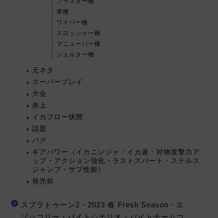
ブラスター種
筆種
ワイパー種
スロッシャー種
マニューバー種
シェルター種
元ネタ
スーパープレイ
大会
炎上
イカフロー状態
話題
バグ
ギアパワー（イカニンジャ・イカ速・対物攻撃力ア
ップ・アクション強化・ラストスパート・ステルス
ジャンプ・サブ性能）
発売前
スプラトゥーン2・2023 春 Fresh Season・エ
ゾッコリー・バイトシナリオ・バイトチームコ