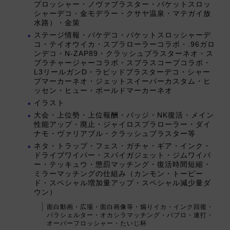
プロッシャー・ノヴァブラスター・バケットスロッ
シャーデコ・金モデラー・クサヤ温泉・マテガイ放
水路）・金策
ステージ情報・バケデコ・バケットスロッシャーデ
コ・テイオウイカ・スプラローラーコラボ・.96ガロ
ンデコ・N-ZAP89・クラッシュブラスターネオ・ス
プラチャージャーコラボ・スプラスコープコラボ・
L3リールガンD・ラピッドブラスターデコ・シャー
プマーカーネオ・ジェットスイーパーカスタム・ヒ
ッセン・ヒュー・ボールドマーカーネオ
イラスト
大会・上位勢・上位報酬・バッジ・NK復活・メイン
性能アップ・廃止・ジャイロスプラローラー・ダイ
ナモ・ヴァリアブル・クラッシュブラスター等
ネタ・トラップ・フェス・ガチャ・ギア・インク・
ドライブワイパー・スパイガジェット・ジムワイパ
ー・テッキュウ・懲罰マッチング・復活時間短縮・
ミラーマッチングの仕組み（カンモン・トーピー
ド・スペシャル増加量アップ・スペシャル減少量ダ
ウン）
面白動画・広場・面白画像等・煽りイカ・インク回復・
パラシェルター・オカシラマッチング・パブロ・連打・
オーバーフロッシャー・たいじ杯