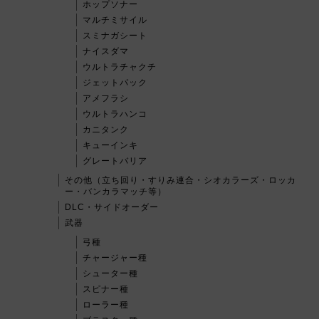
ホップソナー
マルチミサイル
スミナガシート
ナイスダマ
ウルトラチャクチ
ジェットパック
アメフラシ
ウルトラハンコ
カニタンク
キューインキ
グレートバリア
その他（立ち回り・すりみ連合・シオカラーズ・ロッカ
ー・バンカラマッチ等）
DLC・サイドオーダー
武器
弓種
チャージャー種
シューター種
スピナー種
ローラー種