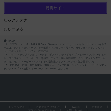
提携サイト
しぃアンテナ
にゅーぷる
HOME
スプラトゥーン2・2023 春 Fresh Season・エゾッコリー・バイトシナリオ・バイトチ
ームコンテスト・タツ・ナンプラー遺跡・マンタマリア号・バンカラジオ・チャンネル・ジ
ュークボックス・イカッチャ・株主総会
ネタ・トラップ・フェス・ガチャ・ギア・インク・ドライブワイパー・スパイガジェッ
ト・ジムワイパー・テッキュウ・懲罰マッチング・復活時間短縮・ミラーマッチングの仕組
み（カンモン・トーピード・スペシャル増加量アップ・スペシャル減少量ダウン）
面白動画・広場・面白画像等・煽りイカ・インク回復・パラシェルター・オカシラマッ
チング・パブロ・連打・オーバーフロッシャー・たいじ杯
トップへ戻る
このブログについて
Twitter
免責事項
プライバシーポリシー
お問い合わせ