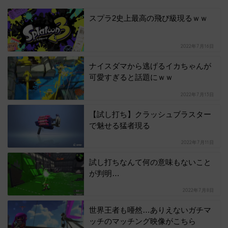
スプラ2史上最高の飛び級現るｗｗ
2022年7月16日
ナイスダマから逃げるイカちゃんが
可愛すぎると話題にｗｗ
2022年7月13日
【試し打ち】クラッシュブラスター
で魅せる猛者現る
2022年7月11日
試し打ちなんて何の意味もないこと
が判明…
2022年7月8日
世界王者も唖然…ありえないガチマ
ッチのマッチング映像がこちら