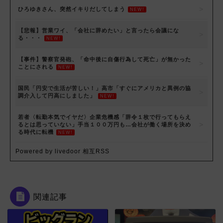
ひろゆきさん、突然イキりだしてしまう
NEW!
【悲報】営業ワイ、「会社に辞めたい」と言ったら会議にな
る・・・
NEW!
【事件】警察官発砲、「命中後に自傷行為して死亡」が無かった
ことにされる
NEW!
国民「円安で生活が苦しい！」高市「すぐにアメリカと異例の協
調介入して円高にしました」
NEW!
若者〈転勤本気でイヤだ〉企業危機感「辞令１枚で行ってもらえ
るとは思っていない」手当１００万円も…会社が働く場所を決め
る時代に転機
NEW!
Powered by livedoor 相互RSS
関連記事