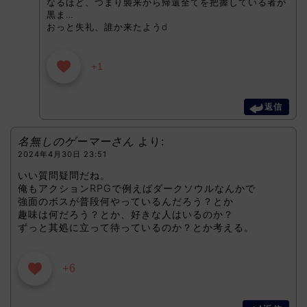
なるほど、つまり襲来から帰還全てを把握している者が
黒ま…
おっと失礼、誰か来たようd
+1
返信
名無しのゲーマーさん
より:
2024年4月30日 23:51
いい質問疑問だね。
俺もアクションRPGで例えばダークソウルなんかで
強面のボスが普段何やっているんだろう？とか
趣味は何だろう？とか、好きな人はいるのか？
ずっと其処に立って待っているのか？とか考える。
+6