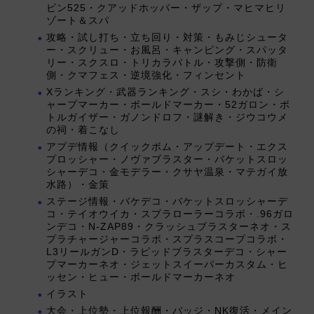
ビン525・クアッドホッパー・ザップ・マヒマヒリ
ゾート＆スパ
攻略・試し打ち・立ち回り・対策・もみじシュータ
ー・スクリュー・お風呂・キャンピング・スパッタ
リー・スクスロ・トリカラバトル・攻撃側・防衛
側・クマフェス・逆境強化・フィンセント
Xランキング・武器ランキング・スシ・わかば・シ
ャープマーカー・ボールドマーカー・52ガロン・ボ
トルガイザー・ガノンドロフ・謎解き・ジウコウメ
の祠・着こなし
アプデ情報（クイックボム・アップデート・エクス
プロッシャー・ノヴァブラスター・バケットスロッ
シャーデコ・金モデラー・クサヤ温泉・マテガイ放
水路）・金策
ステージ情報・バケデコ・バケットスロッシャーデ
コ・テイオウイカ・スプラローラーコラボ・.96ガロ
ンデコ・N-ZAP89・クラッシュブラスターネオ・ス
プラチャージャーコラボ・スプラスコープコラボ・
L3リールガンD・ラピッドブラスターデコ・シャー
プマーカーネオ・ジェットスイーパーカスタム・ヒ
ッセン・ヒュー・ボールドマーカーネオ
イラスト
大会・上位勢・上位報酬・バッジ・NK復活・メイン