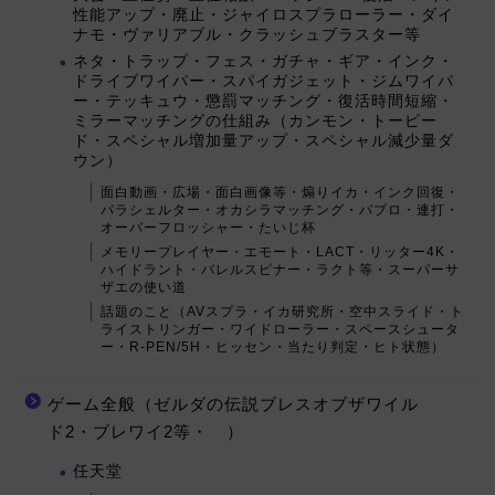
性能アップ・廃止・ジャイロスプラローラー・ダイ
ナモ・ヴァリアブル・クラッシュブラスター等
ネタ・トラップ・フェス・ガチャ・ギア・インク・
ドライブワイパー・スパイガジェット・ジムワイパ
ー・テッキュウ・懲罰マッチング・復活時間短縮・
ミラーマッチングの仕組み（カンモン・トーピー
ド・スペシャル増加量アップ・スペシャル減少量ダ
ウン）
面白動画・広場・面白画像等・煽りイカ・インク回復・
パラシェルター・オカシラマッチング・パブロ・連打・
オーバーフロッシャー・たいじ杯
メモリープレイヤー・エモート・LACT・リッター4K・
ハイドラント・バレルスピナー・ラクト等・スーパーサ
ザエの使い道
話題のこと（AVスプラ・イカ研究所・空中スライド・ト
ライストリンガー・ワイドローラー・スペースシュータ
ー・R-PEN/5H・ヒッセン・当たり判定・ヒト状態）
ゲーム全般（ゼルダの伝説ブレスオブザワイル
ド2・ブレワイ2等・ ）
任天堂