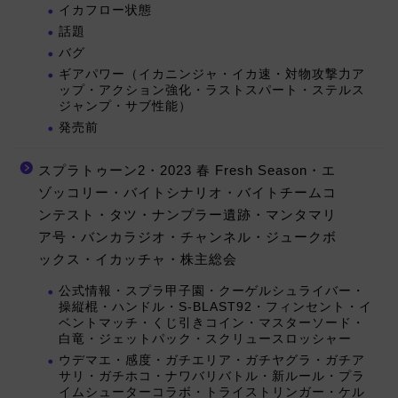
イカフロー状態
話題
バグ
ギアパワー（イカニンジャ・イカ速・対物攻撃力ア
ップ・アクション強化・ラストスパート・ステルス
ジャンプ・サブ性能）
発売前
スプラトゥーン2・2023 春 Fresh Season・エ
ゾッコリー・バイトシナリオ・バイトチームコ
ンテスト・タツ・ナンプラー遺跡・マンタマリ
ア号・バンカラジオ・チャンネル・ジュークボ
ックス・イカッチャ・株主総会
公式情報・スプラ甲子園・クーゲルシュライバー・
操縦棍・ハンドル・S-BLAST92・フィンセント・イ
ベントマッチ・くじ引きコイン・マスターソード・
白竜・ジェットパック・スクリュースロッシャー
ウデマエ・感度・ガチエリア・ガチヤグラ・ガチア
サリ・ガチホコ・ナワバリバトル・新ルール・プラ
イムシューターコラボ・トライストリンガー・ケル