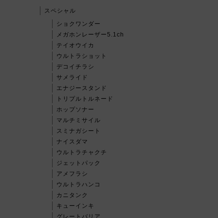
スペシャル
ショクワンダー
メガホンレーザー5.1ch
テイオウイカ
ウルトラショット
デコイチラシ
サメライド
エナジースタンド
トリプルトルネード
ホップソナー
マルチミサイル
スミナガシート
ナイスダマ
ウルトラチャクチ
ジェットパック
アメフラシ
ウルトラハンコ
カニタンク
キューインキ
グレートバリア