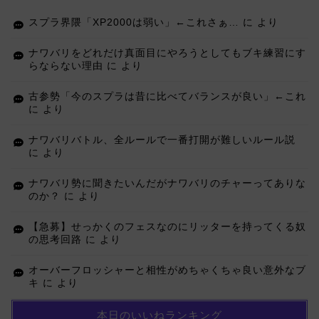
スプラ界隈「XP2000は弱い」←これさぁ…
に
より
ナワバリをどれだけ真面目にやろうとしてもブキ練習にす
らならない理由
に
より
古参勢「今のスプラは昔に比べてバランスが良い」←これ
に
より
ナワバリバトル、全ルールで一番打開が難しいルール説
に
より
ナワバリ勢に聞きたいんだがナワバリのチャーってありな
のか？
に
より
【急募】せっかくのフェスなのにリッターを持ってくる奴
の思考回路
に
より
オーバーフロッシャーと相性がめちゃくちゃ良い意外なブ
キ
に
より
本日のいいねランキング