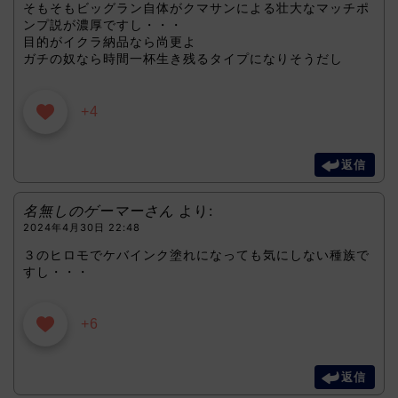
そもそもビッグラン自体がクマサンによる壮大なマッチポ
ンプ説が濃厚ですし・・・
目的がイクラ納品なら尚更よ
ガチの奴なら時間一杯生き残るタイプになりそうだし
+4
返信
名無しのゲーマーさん
より:
2024年4月30日 22:48
３のヒロモでケバインク塗れになっても気にしない種族で
すし・・・
+6
返信