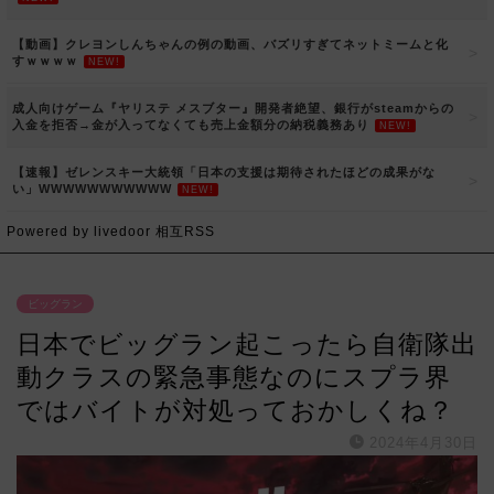
【動画】クレヨンしんちゃんの例の動画、バズリすぎてネットミームと化
すｗｗｗｗ
NEW!
成人向けゲーム『ヤリステ メスブター』開発者絶望、銀行がsteamからの
入金を拒否→金が入ってなくても売上金額分の納税義務あり
NEW!
【速報】ゼレンスキー大統領「日本の支援は期待されたほどの成果がな
い」WWWWWWWWWWW
NEW!
Powered by livedoor 相互RSS
ビッグラン
日本でビッグラン起こったら自衛隊出
動クラスの緊急事態なのにスプラ界
ではバイトが対処っておかしくね？
2024年4月30日