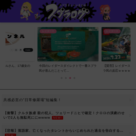
レイダース
レイダース
ンネルさん、17歳女の
今回のレイダースダイレクトで一番スプラ
【賛否】レイダースダ
..
民が喜んだことって...
ラ民の反応ｗｗｗｗ...
共感必至の“日常修羅場”短編集！
【衝撃】クルタ族虐 殺の犯人、ツェリードニヒで確定！クロロの演劇のせ
いで2人も無駄死ににwwww
NEW!
【悲報】落語家、亡くなったタレントからいじめられた過去を告白する…
NEW!