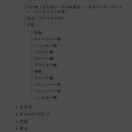
その他（立ち回り・すりみ連合・シオカラーズ・ロッカ
ー・バンカラマッチ等）
DLC・サイドオーダー
武器
弓種
チャージャー種
シューター種
スピナー種
ローラー種
ブラスター種
筆種
ワイパー種
スロッシャー種
マニューバー種
シェルター種
元ネタ
スーパープレイ
大会
炎上