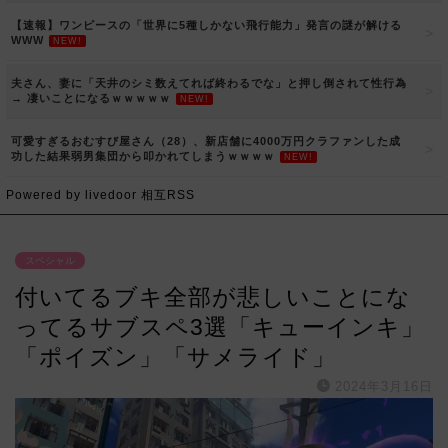
【速報】ワンピースの「世界に5種しかない飛行能力」発言の謎が解ける
WWW
NEW!
夫さん、妻に「天井のシミ数えてれば終わるでな」と押し倒されて性行為
→ 凄いことになるｗｗｗｗｗ
NEW!
可愛すぎるおむすび屋さん（28）、新店舗に4000万円クラファンした成
功した結果弱男集団から叩かれてしまうｗｗｗｗ
NEW!
Powered by livedoor 相互RSS
スペシャル
付いてるブキ全部が悲しいことにな
ってるサブスペ3選「キューインキ」
「ポイズン」「サメライド」
2024年3月16日