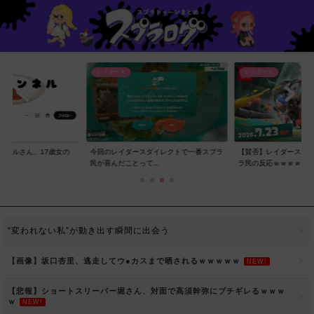
レイダース
レイダース
ンネルさん、17歳女の
今回のレイダースダイレクトで一番スプラ
【賛否】レイダースダ
..
民が喜んだことって...
ラ民の反応ｗｗｗｗ...
“変われない私”が動き出す瞬間に出会う
【画像】坂口杏里、逃走してウ●カスまで晒されるｗｗｗｗｗ
NEW!
【悲報】ショートスリーパー堀さん、対面で高須幹弥にブチギレるｗｗｗ
ｗ
NEW!