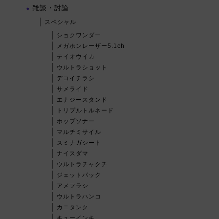
雑談・討論
スペシャル
ショクワンダー
メガホンレーザー5.1ch
テイオウイカ
ウルトラショット
デコイチラシ
サメライド
エナジースタンド
トリプルトルネード
ホップソナー
マルチミサイル
スミナガシート
ナイスダマ
ウルトラチャクチ
ジェットパック
アメフラシ
ウルトラハンコ
カニタンク
キューインキ