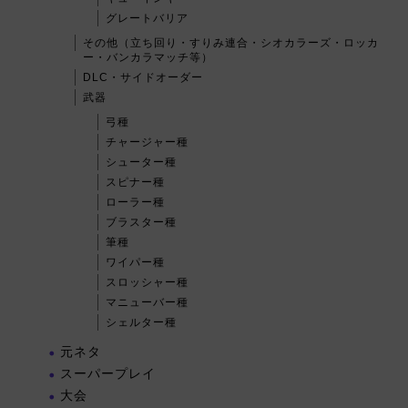
グレートバリア
その他（立ち回り・すりみ連合・シオカラーズ・ロッカ
ー・バンカラマッチ等）
DLC・サイドオーダー
武器
弓種
チャージャー種
シューター種
スピナー種
ローラー種
ブラスター種
筆種
ワイパー種
スロッシャー種
マニューバー種
シェルター種
元ネタ
スーパープレイ
大会