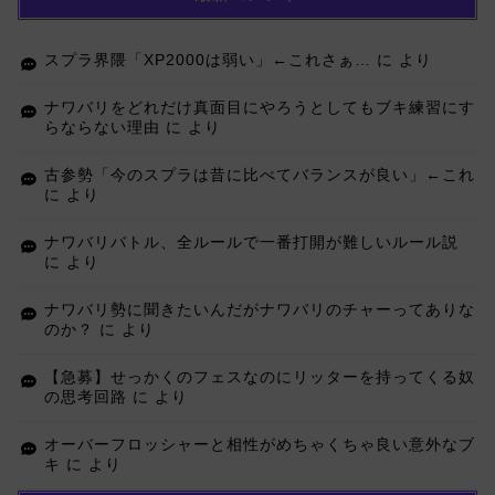
スプラ界隈「XP2000は弱い」←これさぁ…
に
より
ナワバリをどれだけ真面目にやろうとしてもブキ練習にす
らならない理由
に
より
古参勢「今のスプラは昔に比べてバランスが良い」←これ
に
より
ナワバリバトル、全ルールで一番打開が難しいルール説
に
より
ナワバリ勢に聞きたいんだがナワバリのチャーってありな
のか？
に
より
【急募】せっかくのフェスなのにリッターを持ってくる奴
の思考回路
に
より
オーバーフロッシャーと相性がめちゃくちゃ良い意外なブ
キ
に
より