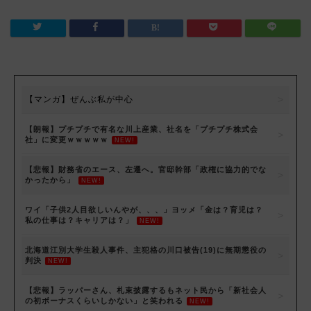
【マンガ】ぜんぶ私が中心
【朗報】プチプチで有名な川上産業、社名を「プチプチ株式会
社」に変更ｗｗｗｗｗ
NEW!
【悲報】財務省のエース、左遷へ。官邸幹部「政権に協力的でな
かったから」
NEW!
ワイ「子供2人目欲しいんやが、、、」ヨッメ「金は？育児は？
私の仕事は？キャリアは？」
NEW!
北海道江別大学生殺人事件、主犯格の川口被告(19)に無期懲役の
判決
NEW!
【悲報】ラッパーさん、札束披露するもネット民から「新社会人
の初ボーナスくらいしかない」と笑われる
NEW!