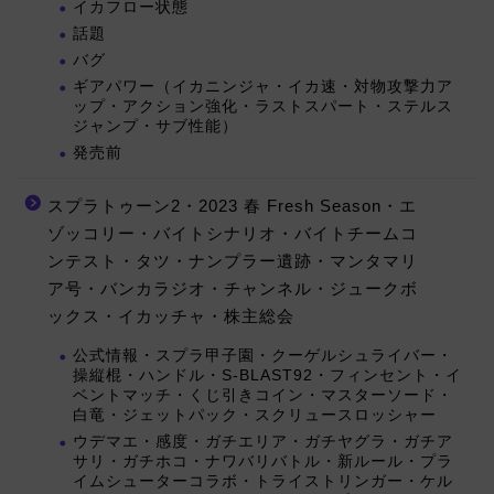
イカフロー状態
話題
バグ
ギアパワー（イカニンジャ・イカ速・対物攻撃力ア
ップ・アクション強化・ラストスパート・ステルス
ジャンプ・サブ性能）
発売前
スプラトゥーン2・2023 春 Fresh Season・エ
ゾッコリー・バイトシナリオ・バイトチームコ
ンテスト・タツ・ナンプラー遺跡・マンタマリ
ア号・バンカラジオ・チャンネル・ジュークボ
ックス・イカッチャ・株主総会
公式情報・スプラ甲子園・クーゲルシュライバー・
操縦棍・ハンドル・S-BLAST92・フィンセント・イ
ベントマッチ・くじ引きコイン・マスターソード・
白竜・ジェットパック・スクリュースロッシャー
ウデマエ・感度・ガチエリア・ガチヤグラ・ガチア
サリ・ガチホコ・ナワバリバトル・新ルール・プラ
イムシューターコラボ・トライストリンガー・ケル