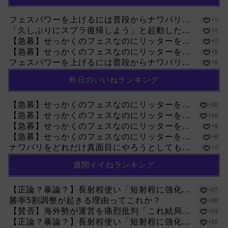
フェスパワーを上げるには普段からナワバリ...
+7
「久しぶりにスプラ復帰しよう」と起動した...
+7
【急募】せっかくのフェスなのにリッターを...
+7
【急募】せっかくのフェスなのにリッターを...
+5
フェスパワーを上げるには普段からナワバリ...
+5
昨日のいいねランキング
【急募】せっかくのフェスなのにリッターを...
+10
【急募】せっかくのフェスなのにリッターを...
+10
【急募】せっかくのフェスなのにリッターを...
+9
【急募】せっかくのフェスなのにリッターを...
+8
ナワバリをどれだけ真面目にやろうとしても...
+7
週間イイねランキング
【正論？暴論？】長射程使い「短射程に強化...
+27
勝率5割調整が起きる理由ってこれか？
+26
【賛否】海外勢が運営を痛烈批判「これ結局...
+23
【正論？暴論？】長射程使い「短射程に強化...
+22