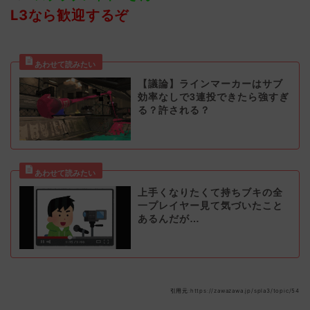
L3なら歓迎するぞ
【議論】ラインマーカーはサブ
効率なしで3連投できたら強すぎ
る？許される？
上手くなりたくて持ちブキの全
一プレイヤー見て気づいたこと
あるんだが…
引用元:https://zawazawa.jp/spla3/topic/54