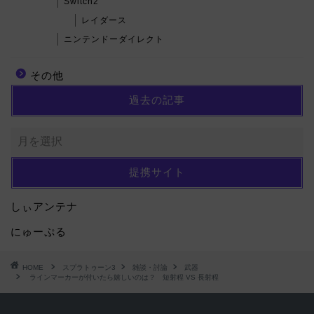
Switch2
レイダース
ニンテンドーダイレクト
その他
過去の記事
提携サイト
しぃアンテナ
にゅーぷる
HOME
スプラトゥーン3
雑談・討論
武器
ラインマーカーが付いたら嬉しいのは？ 短射程 VS 長射程