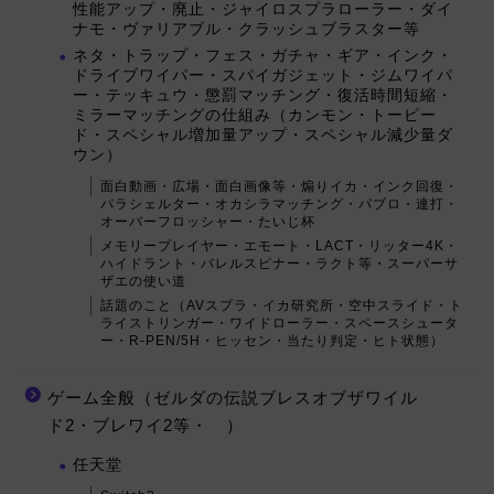
性能アップ・廃止・ジャイロスプラローラー・ダイ
ナモ・ヴァリアブル・クラッシュブラスター等
ネタ・トラップ・フェス・ガチャ・ギア・インク・
ドライブワイパー・スパイガジェット・ジムワイパ
ー・テッキュウ・懲罰マッチング・復活時間短縮・
ミラーマッチングの仕組み（カンモン・トーピー
ド・スペシャル増加量アップ・スペシャル減少量ダ
ウン）
面白動画・広場・面白画像等・煽りイカ・インク回復・
パラシェルター・オカシラマッチング・パブロ・連打・
オーバーフロッシャー・たいじ杯
メモリープレイヤー・エモート・LACT・リッター4K・
ハイドラント・バレルスピナー・ラクト等・スーパーサ
ザエの使い道
話題のこと（AVスプラ・イカ研究所・空中スライド・ト
ライストリンガー・ワイドローラー・スペースシュータ
ー・R-PEN/5H・ヒッセン・当たり判定・ヒト状態）
ゲーム全般（ゼルダの伝説ブレスオブザワイル
ド2・ブレワイ2等・ ）
任天堂