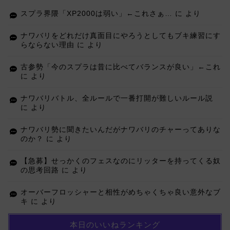
スプラ界隈「XP2000は弱い」←これさぁ…
に
より
ナワバリをどれだけ真面目にやろうとしてもブキ練習にす
らならない理由
に
より
古参勢「今のスプラは昔に比べてバランスが良い」←これ
に
より
ナワバリバトル、全ルールで一番打開が難しいルール説
に
より
ナワバリ勢に聞きたいんだがナワバリのチャーってありな
のか？
に
より
【急募】せっかくのフェスなのにリッターを持ってくる奴
の思考回路
に
より
オーバーフロッシャーと相性がめちゃくちゃ良い意外なブ
キ
に
より
本日のいいねランキング