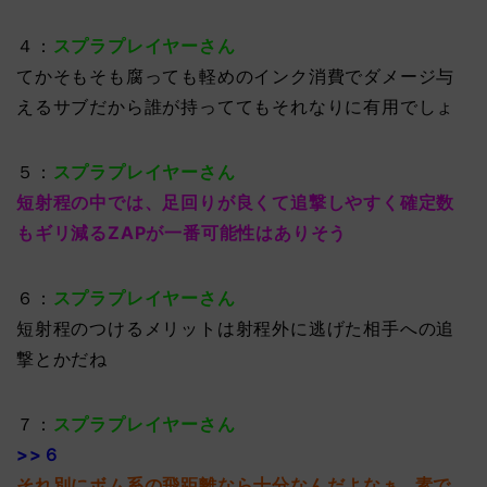
４：
スプラプレイヤーさん
てかそもそも腐っても軽めのインク消費でダメージ与
えるサブだから誰が持っててもそれなりに有用でしょ
５：
スプラプレイヤーさん
短射程の中では、足回りが良くて追撃しやすく確定数
もギリ減るZAPが一番可能性はありそう
６：
スプラプレイヤーさん
短射程のつけるメリットは射程外に逃げた相手への追
撃とかだね
７：
スプラプレイヤーさん
>>６
それ別にボム系の飛距離なら十分なんだよなぁ…素で