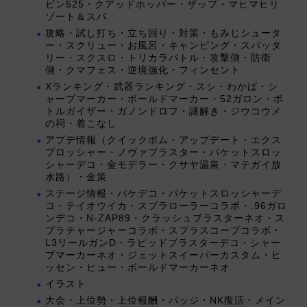
ビン525・クアッドホッパー・ザップ・マヒマヒリ
ゾート＆スパ
攻略・試し打ち・立ち回り・対策・もみじシュータ
ー・スクリュー・お風呂・キャンピング・スパッタ
リー・スクスロ・トリカラバトル・攻撃側・防衛
側・クマフェス・逆境強化・フィンセント
Xランキング・武器ランキング・スシ・わかば・シ
ャープマーカー・ボールドマーカー・52ガロン・ボ
トルガイザー・ガノンドロフ・謎解き・ジウコウメ
の祠・着こなし
アプデ情報（クイックボム・アップデート・エクス
プロッシャー・ノヴァブラスター・バケットスロッ
シャーデコ・金モデラー・クサヤ温泉・マテガイ放
水路）・金策
ステージ情報・バケデコ・バケットスロッシャーデ
コ・テイオウイカ・スプラローラーコラボ・.96ガロ
ンデコ・N-ZAP89・クラッシュブラスターネオ・ス
プラチャージャーコラボ・スプラスコープコラボ・
L3リールガンD・ラピッドブラスターデコ・シャー
プマーカーネオ・ジェットスイーパーカスタム・ヒ
ッセン・ヒュー・ボールドマーカーネオ
イラスト
大会・上位勢・上位報酬・バッジ・NK復活・メイン