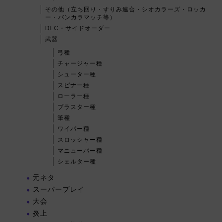
その他（立ち回り・すりみ連合・シオカラーズ・ロッカ
ー・バンカラマッチ等）
DLC・サイドオーダー
武器
弓種
チャージャー種
シューター種
スピナー種
ローラー種
ブラスター種
筆種
ワイパー種
スロッシャー種
マニューバー種
シェルター種
元ネタ
スーパープレイ
大会
炎上