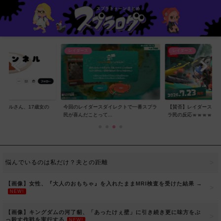
レイダース
レイダース
ンネルさん、17歳女の
今回のレイダースダイレクトで一番スプラ
【賛否】レイダースダ
..
民が喜んだことって...
ラ民の反応ｗｗｗｗ...
悩んでいるのは私だけ？夫との距離
【画像】女性、『大人のおもちゃ』を入れたままMRI検査を受けた結果 →
NEW!
【画像】キングダムの河了貂、「あったけぇ壁」に引き続き更に味方をぶ
っ殺す作戦を実行する
NEW!