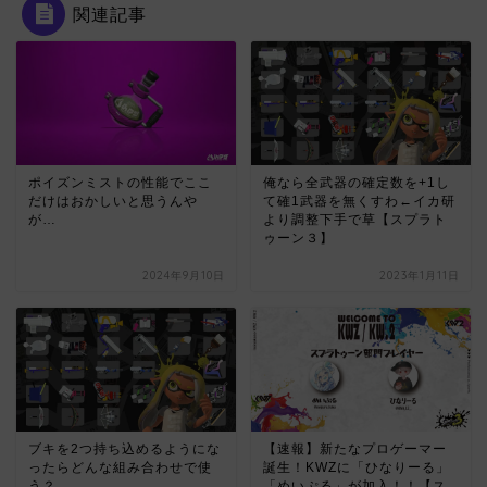
関連記事
ポイズンミストの性能でここ
俺なら全武器の確定数を+1し
だけはおかしいと思うんや
て確1武器を無くすわ←イカ研
が…
より調整下手で草【スプラト
ゥーン３】
2024年9月10日
2023年1月11日
ブキを2つ持ち込めるようにな
【速報】新たなプロゲーマー
ったらどんな組み合わせで使
誕生！KWZに「ひなりーる」
う？
「めいぷる」が加入！！【ス