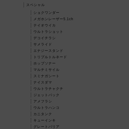
スペシャル
ショクワンダー
メガホンレーザー5.1ch
テイオウイカ
ウルトラショット
デコイチラシ
サメライド
エナジースタンド
トリプルトルネード
ホップソナー
マルチミサイル
スミナガシート
ナイスダマ
ウルトラチャクチ
ジェットパック
アメフラシ
ウルトラハンコ
カニタンク
キューインキ
グレートバリア