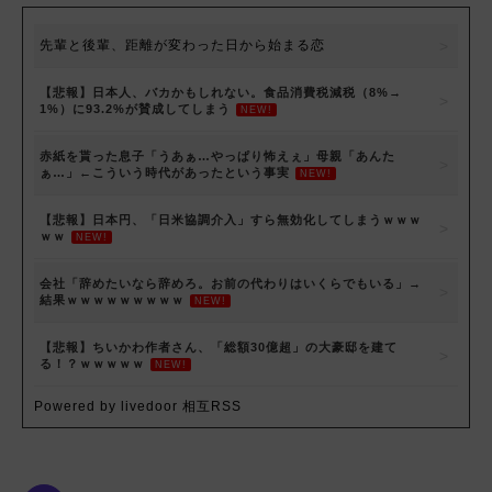
先輩と後輩、距離が変わった日から始まる恋
【悲報】日本人、バカかもしれない。食品消費税減税（8%→
1%）に93.2%が賛成してしまう
NEW!
赤紙を貰った息子「うあぁ…やっぱり怖えぇ」母親「あんた
ぁ…」←こういう時代があったという事実
NEW!
【悲報】日本円、「日米協調介入」すら無効化してしまうｗｗｗ
ｗｗ
NEW!
会社「辞めたいなら辞めろ。お前の代わりはいくらでもいる」→
結果ｗｗｗｗｗｗｗｗｗ
NEW!
【悲報】ちいかわ作者さん、「総額30億超」の大豪邸を建て
る！？ｗｗｗｗｗ
NEW!
Powered by livedoor 相互RSS