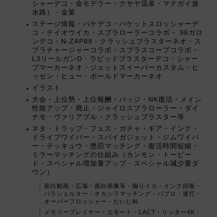
シャーデコ・金モデラー・クサヤ温泉・マテガイ放
水路）・金策
ステージ情報・バケデコ・バケットスロッシャーデ
コ・テイオウイカ・スプラローラーコラボ・.96ガロ
ンデコ・N-ZAP89・クラッシュブラスターネオ・ス
プラチャージャーコラボ・スプラスコープコラボ・
L3リールガンD・ラピッドブラスターデコ・シャー
プマーカーネオ・ジェットスイーパーカスタム・ヒ
ッセン・ヒュー・ボールドマーカーネオ
イラスト
大会・上位勢・上位報酬・バッジ・NK復活・メイン
性能アップ・廃止・ジャイロスプラローラー・ダイ
ナモ・ヴァリアブル・クラッシュブラスター等
ネタ・トラップ・フェス・ガチャ・ギア・インク・
ドライブワイパー・スパイガジェット・ジムワイパ
ー・テッキュウ・懲罰マッチング・復活時間短縮・
ミラーマッチングの仕組み（カンモン・トーピー
ド・スペシャル増加量アップ・スペシャル減少量ダ
ウン）
面白動画・広場・面白画像等・煽りイカ・インク回復・
パラシェルター・オカシラマッチング・パブロ・連打・
オーバーフロッシャー・たいじ杯
メモリープレイヤー・エモート・LACT・リッター4K・