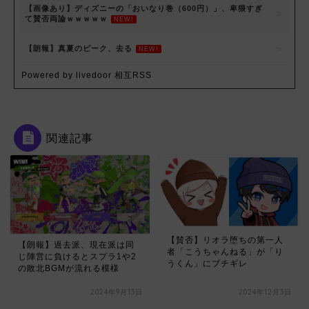
【画像あり】ディズニーの「おいなり巻（600円）」、卑猥すぎ
て賛否両論ｗｗｗｗｗ
NEW!
【朗報】真夏のピーク、去る
NEW!
Powered by livedoor 相互RSS
関連記事
【賛否】リオラ堕ちの第一人
【朗報】過去派、現在派は同
者「こうちゃんねる」が「り
じ陣営に負けるとスプラ1や2
うくん」にブチギレ
の敗北BGMが流れる模様
2024年9月13日
2024年12月3日