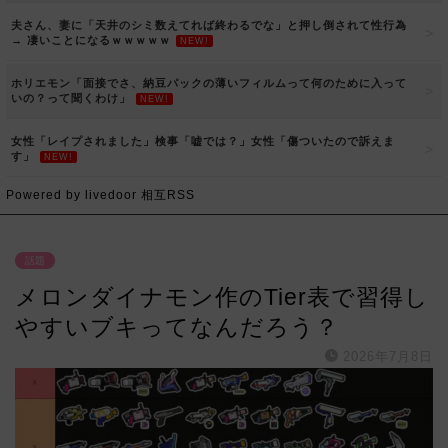
夫さん、妻に「天井のシミ数えてれば終わるでな」と押し倒されて性行為
→ 凄いことになるｗｗｗｗｗ
NEW!
ホリエモン「面接でさ、納豆パックの薄いフィルムって何のために入って
いの？って聞くわけ」
NEW!
女性「レイプされました」検事「嘘では？」女性「傷ついたので訴えま
す」
NEW!
Powered by livedoor 相互RSS
話題
メロンダイナモン作のTier表で習得し
やすいブキってなんだろう？
2026年7月8日