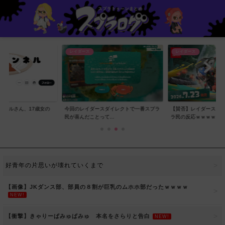
レイダース
レイダース
ンネルさん、17歳女の
今回のレイダースダイレクトで一番スプラ
【賛否】レイダースダ
..
民が喜んだことって...
ラ民の反応ｗｗｗｗ...
好青年の片思いが壊れていくまで
【画像】JKダンス部、部員の８割が巨乳のムホホ部だったｗｗｗｗ
NEW!
【衝撃】きゃりーぱみゅぱみゅ 本名をさらりと告白
NEW!