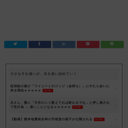
小さなすれ違いが、夫を追い詰めていく
従姉妹の娘が「ワイニートのジッジ（金持ち）」にやたら会いに
来る理由ｗｗｗｗｗ
NEW!
夫さん、妻に「天井のシミ数えてれば終わるでな」と押し倒され
て性行為 → 凄いことになるｗｗｗｗｗ
NEW!
【動画】熊本地震発生時の手術室の様子が公開される
NEW!