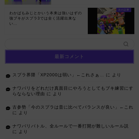
わかばもみじとかいう本来は強いはずの
強ブキがスプラ3では全く活躍出来な
い...
最新コメント
スプラ界隈「XP2000は弱い」←これさぁ…
に
より
ナワバリをどれだけ真面目にやろうとしてもブキ練習にす
らならない理由
に
より
古参勢「今のスプラは昔に比べてバランスが良い」←これ
に
より
ナワバリバトル、全ルールで一番打開が難しいルール説
に
より