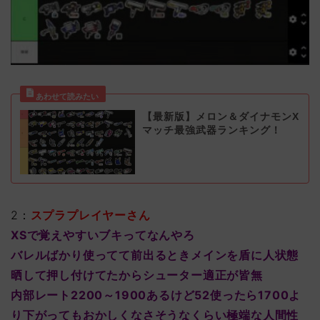
【最新版】メロン＆ダイナモンX
マッチ最強武器ランキング！
2：
スプラプレイヤーさん
XSで覚えやすいブキってなんやろ
バレルばかり使ってて前出るときメインを盾に人状態
晒して押し付けてたからシューター適正が皆無
内部レート2200～1900あるけど52使ったら1700よ
り下がってもおかしくなさそうなくらい極端な人間性