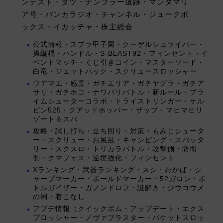
ンテスト・タツ・ナンプラー遺跡・マンタマリ
ア号・バンカラジオ・チャンネル・ジュークボ
ックス・イカッチャ・株主総会
公式情報・スプラ甲子園・クーゲルシュライバー・
操縦棍・ハンドル・S-BLAST92・フィンセント・イ
ベントマッチ・くじ引きコイン・マスターソード・
白竜・ジェットパック・スクリュースロッシャー
ウデマエ・感度・ガチエリア・ガチヤグラ・ガチア
サリ・ガチホコ・ナワバリバトル・新ルール・プラ
イムシューターコラボ・トライストリンガー・ケル
ビン525・クアッドホッパー・ザップ・マヒマヒリ
ゾート＆スパ
攻略・試し打ち・立ち回り・対策・もみじシュータ
ー・スクリュー・お風呂・キャンピング・スパッタ
リー・スクスロ・トリカラバトル・攻撃側・防衛
側・クマフェス・逆境強化・フィンセント
Xランキング・武器ランキング・スシ・わかば・シ
ャープマーカー・ボールドマーカー・52ガロン・ボ
トルガイザー・ガノンドロフ・謎解き・ジウコウメ
の祠・着こなし
アプデ情報（クイックボム・アップデート・エクス
プロッシャー・ノヴァブラスター・バケットスロッ