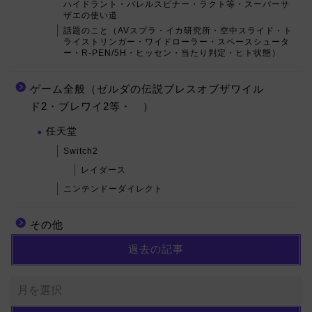
ハイドラント・バレルスピナー・ラクト等・スーパーサ
ザエの使い道
話題のこと（AVスプラ・イカ研究所・空中スライド・ト
ライストリンガー・ワイドローラー・スペースシュータ
ー・R-PEN/5H・ヒッセン・当たり判定・ヒト状態）
ゲーム全般（ゼルダの伝説ブレスオブザワイル
ド2・ブレワイ2等・ ）
任天堂
Switch2
レイダース
ニンテンドーダイレクト
その他
過去の記事