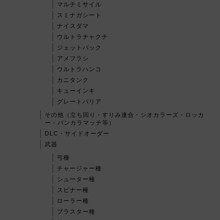
マルチミサイル
スミナガシート
ナイスダマ
ウルトラチャクチ
ジェットパック
アメフラシ
ウルトラハンコ
カニタンク
キューインキ
グレートバリア
その他（立ち回り・すりみ連合・シオカラーズ・ロッカ
ー・バンカラマッチ等）
DLC・サイドオーダー
武器
弓種
チャージャー種
シューター種
スピナー種
ローラー種
ブラスター種