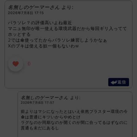
名無しのゲーマーさん
より:
2026年7月8日 17:15
パラソレ？の評価高いよね最近
マニュ無印が唯一使える環境武器だから毎回ギリ入ってて
ホッとする
2では傘使ってたからパラソレ練習しようかなぁ
Xのブキは使える奴一個もないわw
0
返信
名無しのゲーマーさん
より:
2026年7月8日 17:57
前よりはマシになったとはいえ依然ブラスター環境の今
傘は普通にキツいからやめとけ
ラグなのか同期なのか開くのが間に合ってるはずなのに
貫通も未だにあるし