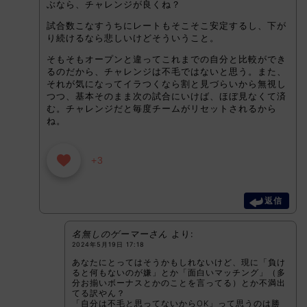
ぶなら、チャレンジが良くね？
試合数こなすうちにレートもそこそこ安定するし、下が
り続けるなら悲しいけどそういうこと。
そもそもオープンと違ってこれまでの自分と比較ができ
るのだから、チャレンジは不毛ではないと思う。また、
それが気になってイラつくなら割と見づらいから無視し
つつ、基本そのまま次の試合にいけば、ほぼ見なくて済
む。チャレンジだと毎度チームがリセットされるから
ね。
+3
返信
名無しのゲーマーさん
より:
2024年5月19日 17:18
あなたにとってはそうかもしれないけど、現に「負け
ると何もないのが嫌」とか「面白いマッチング」（多
分お揃いボーナスとかのことを言ってる）とか不満出
てる訳やん？
「自分は不毛と思ってないからOK」って思うのは勝