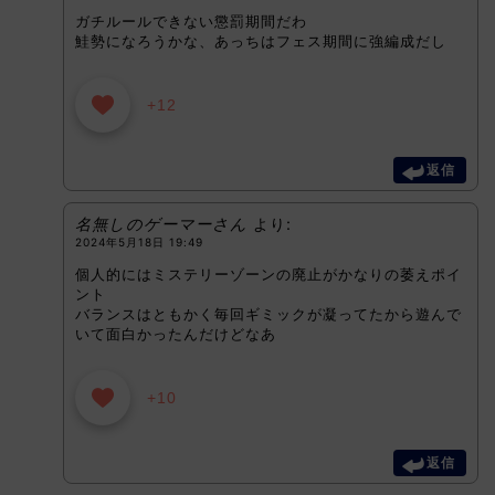
ガチルールできない懲罰期間だわ
鮭勢になろうかな、あっちはフェス期間に強編成だし
+12
返信
名無しのゲーマーさん
より:
2024年5月18日 19:49
個人的にはミステリーゾーンの廃止がかなりの萎えポイ
ント
バランスはともかく毎回ギミックが凝ってたから遊んで
いて面白かったんだけどなあ
+10
返信