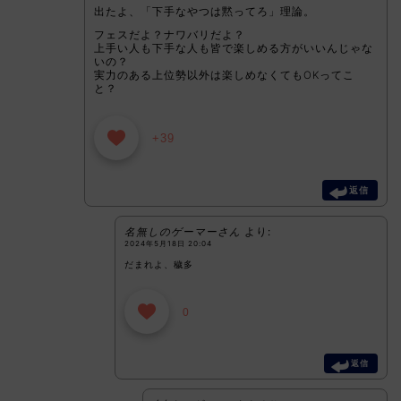
出たよ、「下手なやつは黙ってろ」理論。
フェスだよ？ナワバリだよ？
上手い人も下手な人も皆で楽しめる方がいいんじゃな
いの？
実力のある上位勢以外は楽しめなくてもOKってこ
と？
+39
返信
名無しのゲーマーさん
より:
2024年5月18日 20:04
だまれよ、穢多
0
返信