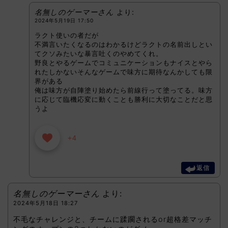
名無しのゲーマーさん
より:
2024年5月19日 17:50
ラクト使いの者だが
不満言いたくなるのはわかるけどラクトの名前出しとい
てクソみたいな暴言吐くのやめてくれ。
野良とやるゲームでコミュニケーションもナイスとやら
れたしかないそんなゲームで味方に期待なんかしても限
界がある
俺は味方が自陣塗り始めたら前線行って塗ってる。味方
に応じて臨機応変に動くことも勝利に大切なことだと思
うよ
+4
返信
名無しのゲーマーさん
より:
2024年5月18日 18:27
不毛なチャレンジと、チームに蹂躙されるor超格差マッチ