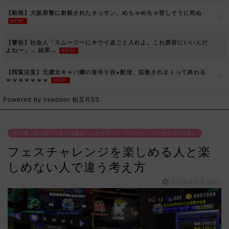
【動画】大阪府警に射殺されたオッサン、めちゃめちゃ苦しそうに死ぬ
NEW!
【警告】社会人「スムージーにキウイ皮ごと入れよ。これ美容にいいんだ
よね〜」→ 結果…
NEW!
【閲覧注意】元臆女キャバ嬢の首吊り自●配信、拡散されまくって終わる
ｗｗｗｗｗｗｗ
NEW!
Powered by livedoor 相互RSS
その他（立ち回り・すりみ連合・シオカラーズ・ロッカー・バンカラマッチ等）
フェスチャレンジを楽しめる人と楽
しめない人で違う考え方
2024年5月18日