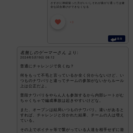
さすがに神経疑った方がいいしそれが曲がり通っては健
全な試合運びができなくなる
+3
返信
名無しのゲーマーさん
より:
2024年5月19日 08:12
普通にチャレンジで良くね？
何をもって不毛と言っているか全く分からないけど、い
つものナワバリと違ってチームの参加がないからルール
上は公正だよ。
普段ナワバリをやらん人も参加するから内部レートがむ
ちゃくちゃで編成事故は起きやすいけどな。
また、オープンは結局いつものナワバリ。違いがあると
すれば、チャレンジと分かれた結果、チームの人は増え
ている。
その上でボイチャ等で繋がっている人達を相手せずに遊