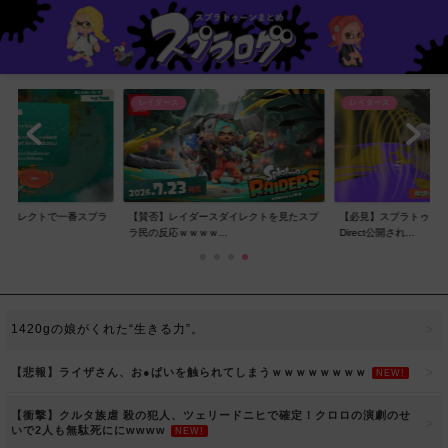
レイダース
炎上
スダイレクトを見たスプ
【必見】スプラトゥーン レイダース
【悲報】コウチャンネル
..
Direct公開され...
子に対し局部の写真...
1420gの娘がくれた“生きる力”。
【悲報】ライザさん、お●ぱいを触られてしまうｗｗｗｗｗｗｗｗ
NEW!
【衝撃】クルタ族虐 殺の犯人、ツェリードニヒで確定！クロロの演劇のせ
いで2人も無駄死ににwwww
NEW!