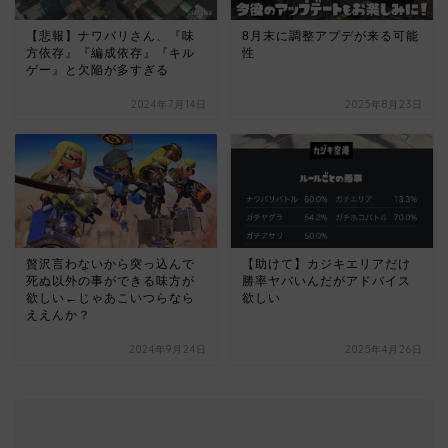
【悲報】ナワバリさん、『味
8月末に調整アプデが来る可能
方依存』『編成依存』『キル
性
ゲー』と欠陥が多すぎる
2024年7月14日
2025年8月23日
贅沢言わないから突っ込んで
【助けて】カジキエリアだけ
死ぬ以外の事ができる味方が
勝率ヤバいんだがアドバイス
欲しい←じゃあこいつらなら
欲しい
ええんか？
2024年9月24日
2025年4月26日