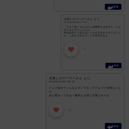
返信
名無しのゲーマーさん
より:
2024年5月19日 17:34
「ラクト担いでんだから自陣塗りは任せろ」とか
そんなんでいいじゃん
死ね以外どう言えばいいかすら分からないようじ
ゃ、これから生きていくの苦労するよ
+5
返信
名無しのゲーマーさん
より:
2024年5月19日 08:32
フェス如きでこんなにキレてるってどんだけ余裕ないん
だ
あと死ねってのは一般的には強い言葉だからな
+6
返信