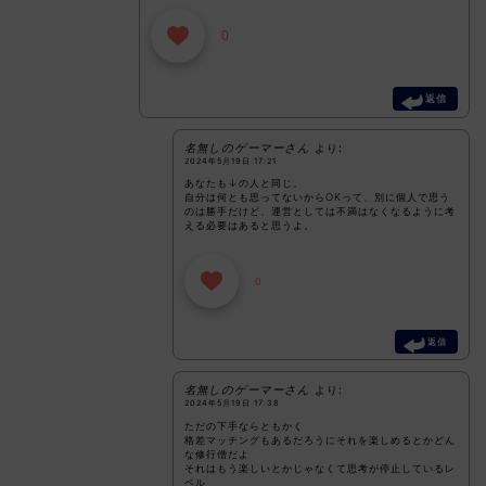
0
返信
名無しのゲーマーさん
より:
2024年5月19日 17:21
あなたも↓の人と同じ。
自分は何とも思ってないからOKって、別に個人で思う
のは勝手だけど、運営としては不満はなくなるように考
える必要はあると思うよ。
0
返信
名無しのゲーマーさん
より:
2024年5月19日 17:38
ただの下手ならともかく
格差マッチングもあるだろうにそれを楽しめるとかどん
な修行僧だよ
それはもう楽しいとかじゃなくて思考が停止しているレ
ベル