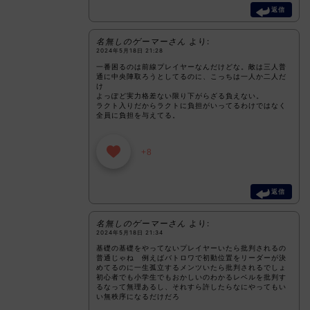
返信
名無しのゲーマーさん
より:
2024年5月18日 21:28
一番困るのは前線プレイヤーなんだけどな。敵は三人普
通に中央陣取ろうとしてるのに、こっちは一人か二人だ
け
よっぽど実力格差ない限り下がらざる負えない。
ラクト入りだからラクトに負担がいってるわけではなく
全員に負担を与えてる。
+8
返信
名無しのゲーマーさん
より:
2024年5月18日 21:34
基礎の基礎をやってないプレイヤーいたら批判されるの
普通じゃね 例えばバトロワで初動位置をリーダーが決
めてるのに一生孤立するメンツいたら批判されるでしょ
初心者でも小学生でもおかしいのわかるレベルを批判す
るなって無理あるし、それすら許したらなにやってもい
い無秩序になるだけだろ