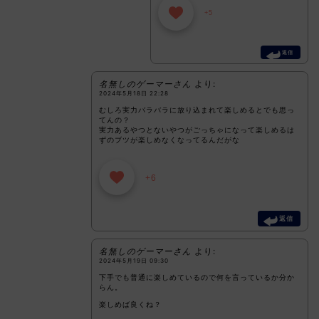
+5
返信
名無しのゲーマーさん
より:
2024年5月18日 22:28
むしろ実力バラバラに放り込まれて楽しめるとでも思っ
てんの？
実力あるやつとないやつがごっちゃになって楽しめるは
ずのブツが楽しめなくなってるんだがな
+6
返信
名無しのゲーマーさん
より:
2024年5月19日 09:30
下手でも普通に楽しめているので何を言っているか分か
らん。
楽しめば良くね？