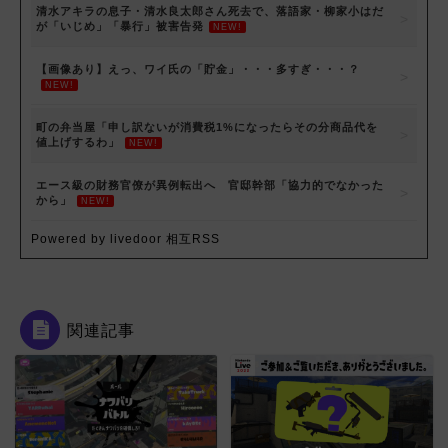
清水アキラの息子・清水良太郎さん死去で、落語家・柳家小はだ
が「いじめ」「暴行」被害告発
NEW!
【画像あり】えっ、ワイ氏の「貯金」・・・多すぎ・・・？
NEW!
町の弁当屋「申し訳ないが消費税1%になったらその分商品代を
値上げするわ」
NEW!
エース級の財務官僚が異例転出へ 官邸幹部「協力的でなかった
から」
NEW!
Powered by livedoor 相互RSS
関連記事