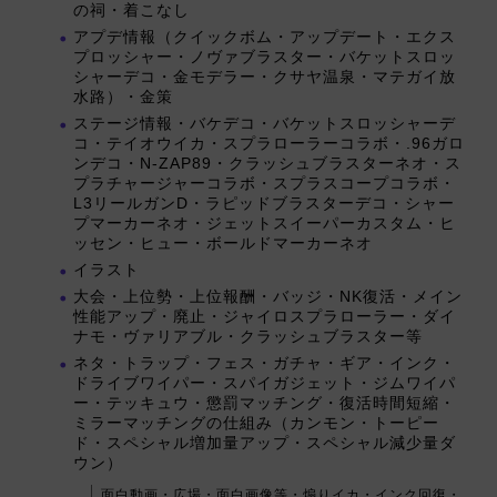
の祠・着こなし
アプデ情報（クイックボム・アップデート・エクス
プロッシャー・ノヴァブラスター・バケットスロッ
シャーデコ・金モデラー・クサヤ温泉・マテガイ放
水路）・金策
ステージ情報・バケデコ・バケットスロッシャーデ
コ・テイオウイカ・スプラローラーコラボ・.96ガロ
ンデコ・N-ZAP89・クラッシュブラスターネオ・ス
プラチャージャーコラボ・スプラスコープコラボ・
L3リールガンD・ラピッドブラスターデコ・シャー
プマーカーネオ・ジェットスイーパーカスタム・ヒ
ッセン・ヒュー・ボールドマーカーネオ
イラスト
大会・上位勢・上位報酬・バッジ・NK復活・メイン
性能アップ・廃止・ジャイロスプラローラー・ダイ
ナモ・ヴァリアブル・クラッシュブラスター等
ネタ・トラップ・フェス・ガチャ・ギア・インク・
ドライブワイパー・スパイガジェット・ジムワイパ
ー・テッキュウ・懲罰マッチング・復活時間短縮・
ミラーマッチングの仕組み（カンモン・トーピー
ド・スペシャル増加量アップ・スペシャル減少量ダ
ウン）
面白動画・広場・面白画像等・煽りイカ・インク回復・