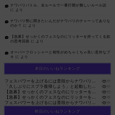
ナワバリバトル、全ルールで一番打開が難しいルール説
に
より
ナワバリ勢に聞きたいんだがナワバリのチャーってありな
のか？
に
より
【急募】せっかくのフェスなのにリッターを持ってくる奴
の思考回路
に
より
オーバーフロッシャーと相性がめちゃくちゃ良い意外なブ
キ
に
より
本日のいいねランキング
フェスパワーを上げるには普段からナワバリ...
+7
「久しぶりにスプラ復帰しよう」と起動した...
+7
【急募】せっかくのフェスなのにリッターを...
+7
【急募】せっかくのフェスなのにリッターを...
+5
フェスパワーを上げるには普段からナワバリ...
+5
昨日のいいねランキング