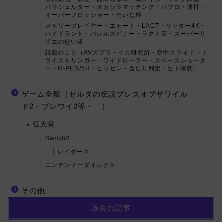
パラシェルター・オカシラマッチング・パブロ・連打・
オーバーフロッシャー・たいじ杯
メモリープレイヤー・エモート・LACT・リッター4K・
ハイドラント・バレルスピナー・ラクト等・スーパーサ
ザエの使い道
話題のこと（AVスプラ・イカ研究所・空中スライド・ト
ライストリンガー・ワイドローラー・スペースシュータ
ー・R-PEN/5H・ヒッセン・当たり判定・ヒト状態）
ゲーム全般（ゼルダの伝説ブレスオブザワイル
ド2・ブレワイ2等・ ）
任天堂
Switch2
レイダース
ニンテンドーダイレクト
その他
過去の記事