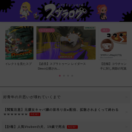
レイダース
炎上
スダイレクトを見たスプ
【必見】スプラトゥーン レイダース
【悲報】コウチャンネル
..
Direct公開され...
子に対し局部の写真...
好青年の片思いが壊れていくまで
【閲覧注意】元臆女キャバ嬢の首吊り自●配信、拡散されまくって終わる
ｗｗｗｗｗｗｗ
NEW!
【訃報】人気Vtuberの犬、19歳で死去
NEW!