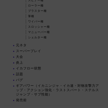
スピナー種
ローラー種
ブラスター種
筆種
ワイパー種
スロッシャー種
マニューバー種
シェルター種
元ネタ
スーパープレイ
大会
炎上
イカフロー状態
話題
バグ
ギアパワー（イカニンジャ・イカ速・対物攻撃力ア
ップ・アクション強化・ラストスパート・ステルス
ジャンプ・サブ性能）
発売前