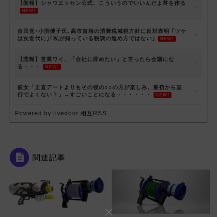
【朗報】シャウエッセン公式、こういうのでいいんだよ丼を作る
NEW!
自民党･小渕優子氏､高市首相の消費税減税方針に反対表明 ｢ツケ
は次世代に｣｢私が知っている税調の進め方ではない｣
NEW!
【悲報】営業ワイ、「会社に辞めたい」と言ったら会議にな
る・・・
NEW!
彼女「正直デートよりもその後の○○の方が楽しみ。最初から直
行でよくない？」→すごいことになる・・・・・・
NEW!
Powered by livedoor 相互RSS
関連記事