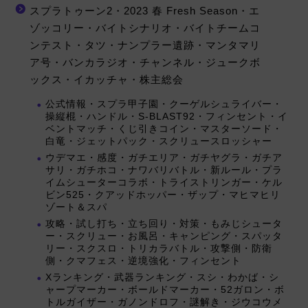
スプラトゥーン2・2023 春 Fresh Season・エ
ゾッコリー・バイトシナリオ・バイトチームコ
ンテスト・タツ・ナンプラー遺跡・マンタマリ
ア号・バンカラジオ・チャンネル・ジュークボ
ックス・イカッチャ・株主総会
公式情報・スプラ甲子園・クーゲルシュライバー・
操縦棍・ハンドル・S-BLAST92・フィンセント・イ
ベントマッチ・くじ引きコイン・マスターソード・
白竜・ジェットパック・スクリュースロッシャー
ウデマエ・感度・ガチエリア・ガチヤグラ・ガチア
サリ・ガチホコ・ナワバリバトル・新ルール・プラ
イムシューターコラボ・トライストリンガー・ケル
ビン525・クアッドホッパー・ザップ・マヒマヒリ
ゾート＆スパ
攻略・試し打ち・立ち回り・対策・もみじシュータ
ー・スクリュー・お風呂・キャンピング・スパッタ
リー・スクスロ・トリカラバトル・攻撃側・防衛
側・クマフェス・逆境強化・フィンセント
Xランキング・武器ランキング・スシ・わかば・シ
ャープマーカー・ボールドマーカー・52ガロン・ボ
トルガイザー・ガノンドロフ・謎解き・ジウコウメ