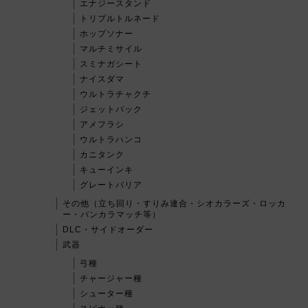
エナジースタンド
トリプルトルネード
ホップソナー
マルチミサイル
スミナガシート
ナイスダマ
ウルトラチャクチ
ジェットパック
アメフラシ
ウルトラハンコ
カニタンク
キューインキ
グレートバリア
その他（立ち回り・すりみ連合・シオカラーズ・ロッカ
ー・バンカラマッチ等）
DLC・サイドオーダー
武器
弓種
チャージャー種
シューター種