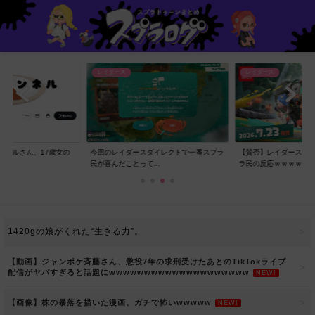
レイダース
レイダース
ンネルさん、17歳女の
今回のレイダースダイレクトで一番スプラ
【賛否】レイダースダ
..
民が喜んだことって...
ラ民の反応ｗｗｗｗ...
1420gの娘がくれた“生きる力”。
【動画】ジャンポケ斉藤さん、懲役7年の求刑受けたあとのTikTokライブ
配信がヤバすぎると話題にwwwwwwwwwwwwwwwwwwww
NEW!
【画像】株の暴落を描いた漫画、ガチで怖いwwwww
NEW!