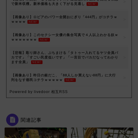
で新米収穫。新米価格も大きく下がる見通し
NEW!
【画像あり】ロピアのパワー全開おにぎり「444円」がコチラｗ
ｗｗｗｗ
NEW!
【画像あり】このセクシー女優の集合写真で４人以上わかる奴ｗ
ｗｗｗｗｗｗｗ
NEW!
【悲報】彫り師さん、ぶちまける「タトゥー入れてるヤツ全員バ
カです」「すごい民度低いです」「一言目でバカだなってわかり
ます全員」
NEW!
【画像あり】昨日の銀だこ、「88人しか買えない88円」に大行
列をなす都民コチラｗｗｗｗｗ
NEW!
Powered by livedoor 相互RSS
関連記事