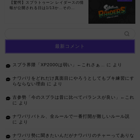
【驚愕】スプラトゥーン レイダースの情
報が公開される日は1/13か…その...
最新コメント
スプラ界隈「XP2000は弱い」←これさぁ…
に
より
ナワバリをどれだけ真面目にやろうとしてもブキ練習にす
らならない理由
に
より
古参勢「今のスプラは昔に比べてバランスが良い」←これ
に
より
ナワバリバトル、全ルールで一番打開が難しいルール説
に
より
ナワバリ勢に聞きたいんだがナワバリのチャーってありな