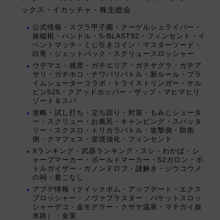
ックス・イカッチャ・株主総会
公式情報・スプラ甲子園・クーゲルシュライバー・
操縦棍・ハンドル・S-BLAST92・フィンセント・イ
ベントマッチ・くじ引きコイン・マスターソード・
白竜・ジェットパック・スクリュースロッシャー
ウデマエ・感度・ガチエリア・ガチヤグラ・ガチア
サリ・ガチホコ・ナワバリバトル・新ルール・プラ
イムシューターコラボ・トライストリンガー・ケル
ビン525・クアッドホッパー・ザップ・マヒマヒリ
ゾート＆スパ
攻略・試し打ち・立ち回り・対策・もみじシュータ
ー・スクリュー・お風呂・キャンピング・スパッタ
リー・スクスロ・トリカラバトル・攻撃側・防衛
側・クマフェス・逆境強化・フィンセント
Xランキング・武器ランキング・スシ・わかば・シ
ャープマーカー・ボールドマーカー・52ガロン・ボ
トルガイザー・ガノンドロフ・謎解き・ジウコウメ
の祠・着こなし
アプデ情報（クイックボム・アップデート・エクス
プロッシャー・ノヴァブラスター・バケットスロッ
シャーデコ・金モデラー・クサヤ温泉・マテガイ放
水路）・金策