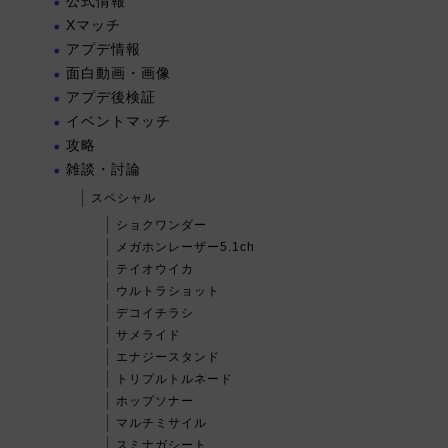
公式情報
Xマッチ
アプデ情報
面白動画・画像
アプデ後検証
イベントマッチ
攻略
雑談・討論
スペシャル
ショクワンダー
メガホンレーザー5.1ch
テイオウイカ
ウルトラショット
デコイチラシ
サメライド
エナジースタンド
トリプルトルネード
ホップソナー
マルチミサイル
スミナガシート