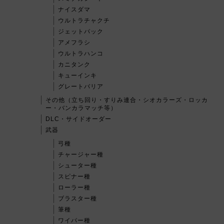
ナイスダマ
ウルトラチャクチ
ジェットパック
アメフラシ
ウルトラハンコ
カニタンク
キューインキ
グレートバリア
その他（立ち回り・すりみ連合・シオカラーズ・ロッカ
ー・バンカラマッチ等）
DLC・サイドオーダー
武器
弓種
チャージャー種
シューター種
スピナー種
ローラー種
ブラスター種
筆種
ワイパー種