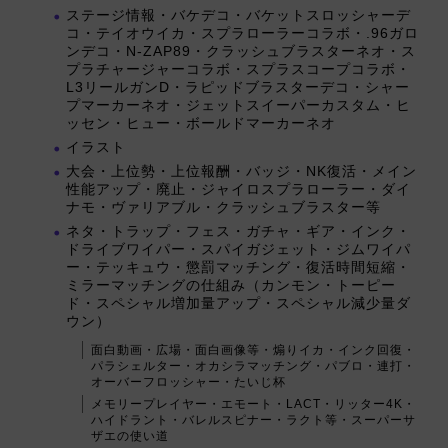
ステージ情報・バケデコ・バケットスロッシャーデ
コ・テイオウイカ・スプラローラーコラボ・.96ガロ
ンデコ・N-ZAP89・クラッシュブラスターネオ・ス
プラチャージャーコラボ・スプラスコープコラボ・
L3リールガンD・ラピッドブラスターデコ・シャー
プマーカーネオ・ジェットスイーパーカスタム・ヒ
ッセン・ヒュー・ボールドマーカーネオ
イラスト
大会・上位勢・上位報酬・バッジ・NK復活・メイン
性能アップ・廃止・ジャイロスプラローラー・ダイ
ナモ・ヴァリアブル・クラッシュブラスター等
ネタ・トラップ・フェス・ガチャ・ギア・インク・
ドライブワイパー・スパイガジェット・ジムワイパ
ー・テッキュウ・懲罰マッチング・復活時間短縮・
ミラーマッチングの仕組み（カンモン・トーピー
ド・スペシャル増加量アップ・スペシャル減少量ダ
ウン）
面白動画・広場・面白画像等・煽りイカ・インク回復・
パラシェルター・オカシラマッチング・パブロ・連打・
オーバーフロッシャー・たいじ杯
メモリープレイヤー・エモート・LACT・リッター4K・
ハイドラント・バレルスピナー・ラクト等・スーパーサ
ザエの使い道