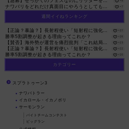
【急募】せっかくのフェスなのにリッターを...
+8
ナワバリをどれだけ真面目にやろうとしても...
+7
週間イイねランキング
【正論？暴論？】長射程使い「短射程に強化...
+27
勝率5割調整が起きる理由ってこれか？
+26
【賛否】海外勢が運営を痛烈批判「これ結局...
+23
【正論？暴論？】長射程使い「短射程に強化...
+22
勝率5割調整が起きる理由ってこれか？
+20
カテゴリー
スプラトゥーン3
ナワバトラー
イカロール・イカノボリ
サーモンラン
バイトチームコンテスト
ビッグラン