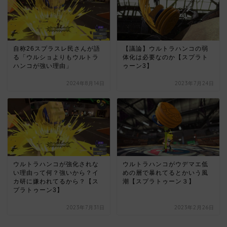
自称26スプラスレ民さんが語
【議論】ウルトラハンコの弱
る「ウルショよりもウルトラ
体化は必要なのか【スプラト
ハンコが強い理由」
ゥーン3】
2024年8月14日
2023年7月24日
ウルトラハンコが強化されな
ウルトラハンコがウデマエ低
い理由って何？強いから？イ
めの層で暴れてるとかいう風
カ研に嫌われてるから？【ス
潮【スプラトゥーン３】
プラトゥーン3】
2023年7月31日
2023年2月26日