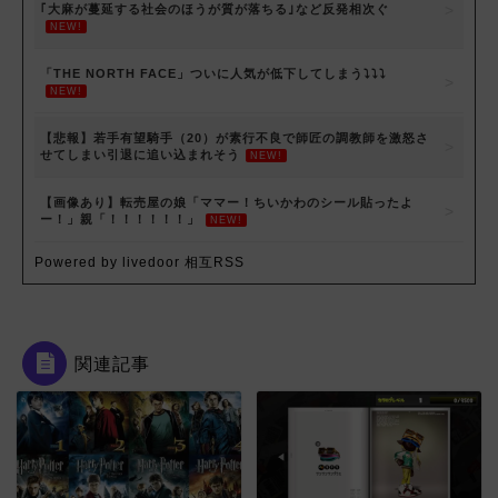
｢大麻が蔓延する社会のほうが質が落ちる｣など反発相次ぐ
NEW!
「THE NORTH FACE」ついに人気が低下してしまう⤵⤵⤵
NEW!
【悲報】若手有望騎手（20）が素行不良で師匠の調教師を激怒さ
せてしまい引退に追い込まれそう
NEW!
【画像あり】転売屋の娘「ママー！ちいかわのシール貼ったよ
ー！」親「！！！！！！」
NEW!
Powered by livedoor 相互RSS
関連記事