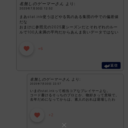
名無しのゲーマーさん
より:
2025年7月30日 12:52
まあstat.ink使うほどやる気のある集団の中での偏差値
だな
おまけに参照元の2025夏シーズンだとそれぞれのルー
ルで100人未満の平均だからあんま良いデータではない
+6
返信
名無しのゲーマーさん
より:
2025年7月30日 22:57
いまのstat.inkって相当コアなプレイヤーよな。
コード書けるそっちのプロとか、物好きって意味で。
去年だめになってからは、素人のおれは退場したわ
+2