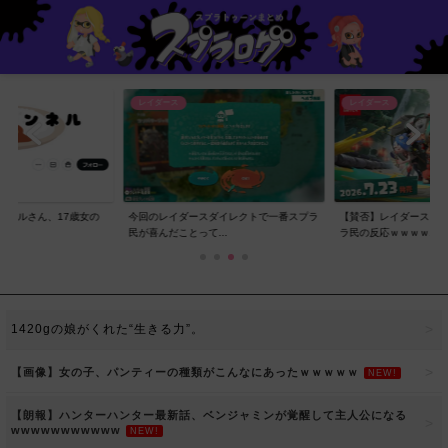
レイダース
レイダース
ンネルさん、17歳女の
今回のレイダースダイレクトで一番スプラ
【賛否】レイダースダ
..
民が喜んだことって...
ラ民の反応ｗｗｗｗ...
1420gの娘がくれた“生きる力”。
【画像】女の子、パンティーの種類がこんなにあったｗｗｗｗｗ
NEW!
【朗報】ハンターハンター最新話、ベンジャミンが覚醒して主人公になる
wwwwwwwwwww
NEW!