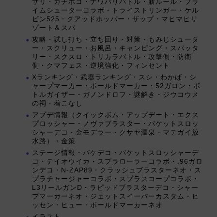
サリ・ガチホコ・ナワバリバトル・新ルール・プラ
イムシューターコラボ・トライストリンガー・ケル
ビン525・クアッドホッパー・ザップ・マヒマヒリ
ゾート＆スパ
攻略・試し打ち・立ち回り・対策・もみじシュータ
ー・スクリュー・お風呂・キャンピング・スパッタ
リー・スクスロ・トリカラバトル・攻撃側・防衛
側・クマフェス・逆境強化・フィンセント
Xランキング・武器ランキング・スシ・わかば・シ
ャープマーカー・ボールドマーカー・52ガロン・ボ
トルガイザー・ガノンドロフ・謎解き・ジウコウメ
の祠・着こなし
アプデ情報（クイックボム・アップデート・エクス
プロッシャー・ノヴァブラスター・バケットスロッ
シャーデコ・金モデラー・クサヤ温泉・マテガイ放
水路）・金策
ステージ情報・バケデコ・バケットスロッシャーデ
コ・テイオウイカ・スプラローラーコラボ・.96ガロ
ンデコ・N-ZAP89・クラッシュブラスターネオ・ス
プラチャージャーコラボ・スプラスコープコラボ・
L3リールガンD・ラピッドブラスターデコ・シャー
プマーカーネオ・ジェットスイーパーカスタム・ヒ
ッセン・ヒュー・ボールドマーカーネオ
イラスト