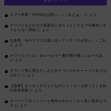
スプラ界隈「XP2000は弱い」←これさぁ…
に
より
ナワバリをどれだけ真面目にやろうとしてもブキ練習にす
らならない理由
に
より
古参勢「今のスプラは昔に比べてバランスが良い」←これ
に
より
ナワバリバトル、全ルールで一番打開が難しいルール説
に
より
ナワバリ勢に聞きたいんだがナワバリのチャーってありな
のか？
に
より
【急募】せっかくのフェスなのにリッターを持ってくる奴
の思考回路
に
より
オーバーフロッシャーと相性がめちゃくちゃ良い意外なブ
キ
に
より