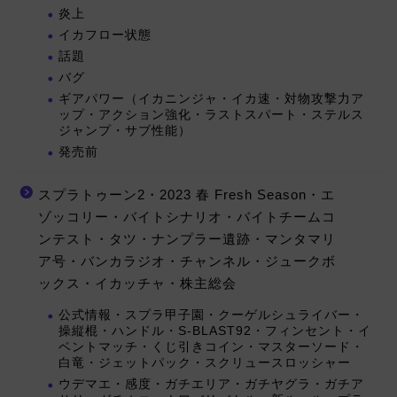
炎上
イカフロー状態
話題
バグ
ギアパワー（イカニンジャ・イカ速・対物攻撃力ア
ップ・アクション強化・ラストスパート・ステルス
ジャンプ・サブ性能）
発売前
スプラトゥーン2・2023 春 Fresh Season・エ
ゾッコリー・バイトシナリオ・バイトチームコ
ンテスト・タツ・ナンプラー遺跡・マンタマリ
ア号・バンカラジオ・チャンネル・ジュークボ
ックス・イカッチャ・株主総会
公式情報・スプラ甲子園・クーゲルシュライバー・
操縦棍・ハンドル・S-BLAST92・フィンセント・イ
ベントマッチ・くじ引きコイン・マスターソード・
白竜・ジェットパック・スクリュースロッシャー
ウデマエ・感度・ガチエリア・ガチヤグラ・ガチア