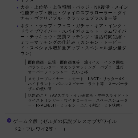
大会・上位勢・上位報酬・バッジ・NK復活・メイン
性能アップ・廃止・ジャイロスプラローラー・ダイ
ナモ・ヴァリアブル・クラッシュブラスター等
ネタ・トラップ・フェス・ガチャ・ギア・インク・
ドライブワイパー・スパイガジェット・ジムワイパ
ー・テッキュウ・懲罰マッチング・復活時間短縮・
ミラーマッチングの仕組み（カンモン・トーピー
ド・スペシャル増加量アップ・スペシャル減少量ダ
ウン）
面白動画・広場・面白画像等・煽りイカ・インク回復・
パラシェルター・オカシラマッチング・パブロ・連打・
オーバーフロッシャー・たいじ杯
メモリープレイヤー・エモート・LACT・リッター4K・
ハイドラント・バレルスピナー・ラクト等・スーパーサ
ザエの使い道
話題のこと（AVスプラ・イカ研究所・空中スライド・ト
ライストリンガー・ワイドローラー・スペースシュータ
ー・R-PEN/5H・ヒッセン・当たり判定・ヒト状態）
ゲーム全般（ゼルダの伝説ブレスオブザワイル
ド2・ブレワイ2等・ ）