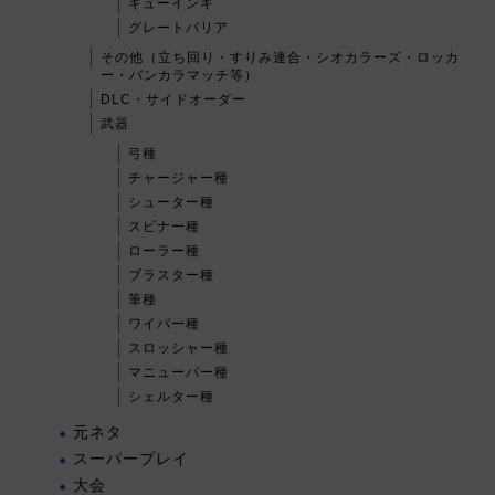
キューインキ
グレートバリア
その他（立ち回り・すりみ連合・シオカラーズ・ロッカ
ー・バンカラマッチ等）
DLC・サイドオーダー
武器
弓種
チャージャー種
シューター種
スピナー種
ローラー種
ブラスター種
筆種
ワイパー種
スロッシャー種
マニューバー種
シェルター種
元ネタ
スーパープレイ
大会