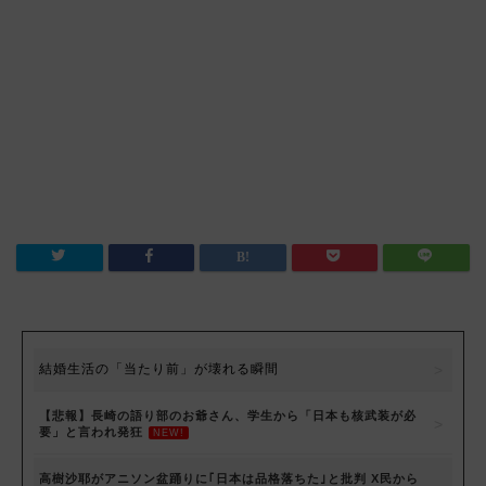
結婚生活の「当たり前」が壊れる瞬間
【悲報】長崎の語り部のお爺さん、学生から「日本も核武装が必
要」と言われ発狂
NEW!
高樹沙耶がアニソン盆踊りに｢日本は品格落ちた｣と批判 X民から