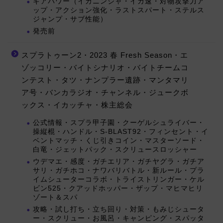
ギアパワー（イカニンジャ・イカ速・対物攻撃力ア
ップ・アクション強化・ラストスパート・ステルス
ジャンプ・サブ性能）
発売前
スプラトゥーン2・2023 春 Fresh Season・エ
ゾッコリー・バイトシナリオ・バイトチームコ
ンテスト・タツ・ナンプラー遺跡・マンタマリ
ア号・バンカラジオ・チャンネル・ジュークボ
ックス・イカッチャ・株主総会
公式情報・スプラ甲子園・クーゲルシュライバー・
操縦棍・ハンドル・S-BLAST92・フィンセント・イ
ベントマッチ・くじ引きコイン・マスターソード・
白竜・ジェットパック・スクリュースロッシャー
ウデマエ・感度・ガチエリア・ガチヤグラ・ガチア
サリ・ガチホコ・ナワバリバトル・新ルール・プラ
イムシューターコラボ・トライストリンガー・ケル
ビン525・クアッドホッパー・ザップ・マヒマヒリ
ゾート＆スパ
攻略・試し打ち・立ち回り・対策・もみじシュータ
ー・スクリュー・お風呂・キャンピング・スパッタ