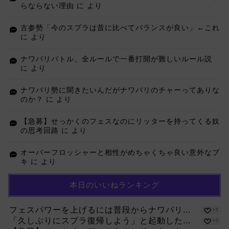
らならない理由
に
より
古参勢「今のスプラは昔に比べてバランスが良い」←これ
に
より
ナワバリバトル、全ルールで一番打開が難しいルール説
に
より
ナワバリ勢に聞きたいんだがナワバリのチャーってありな
のか？
に
より
【急募】せっかくのフェスなのにリッターを持ってくる奴
の思考回路
に
より
オーバーフロッシャーと相性がめちゃくちゃ良い意外なブ
キ
に
より
本日のいいねランキング
フェスパワーを上げるには普段からナワバリ...
+7
「久しぶりにスプラ復帰しよう」と起動した...
+7