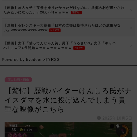
【画像】旅人女子「夜景を撮りたかっただけなのに、故郷の村が燃やされ
たみたいになった」←26万ｲｲﾈｗｗｗｗ
NEW!
【速報】ゼレンスキー大統領「日本の支援は期待されたほどの成果がな
い」WWWWWWWWWWW
NEW!
【動画】女子「勃ってんじゃん笑」男子「うるさい//」女子「キャハ
ハ！」→フ●ラ開始ｗｗｗｗｗｗｗｗｗｗ
NEW!
Powered by livedoor 相互RSS
面白動画・画像
【驚愕】歴戦バイターけんしろ氏がナ
イスダマを水に投げ込んでしまう貴
重な映像がこちら
2025年10月5日