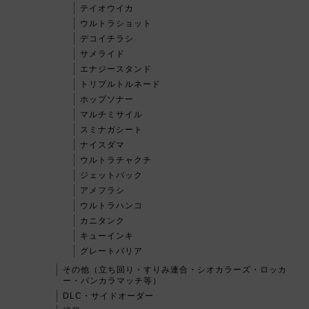
テイオウイカ
ウルトラショット
デコイチラシ
サメライド
エナジースタンド
トリプルトルネード
ホップソナー
マルチミサイル
スミナガシート
ナイスダマ
ウルトラチャクチ
ジェットパック
アメフラシ
ウルトラハンコ
カニタンク
キューインキ
グレートバリア
その他（立ち回り・すりみ連合・シオカラーズ・ロッカ
ー・バンカラマッチ等）
DLC・サイドオーダー