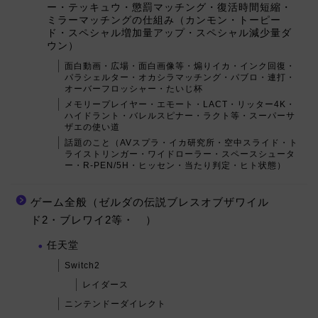
ー・テッキュウ・懲罰マッチング・復活時間短縮・
ミラーマッチングの仕組み（カンモン・トーピー
ド・スペシャル増加量アップ・スペシャル減少量ダ
ウン）
面白動画・広場・面白画像等・煽りイカ・インク回復・
パラシェルター・オカシラマッチング・パブロ・連打・
オーバーフロッシャー・たいじ杯
メモリープレイヤー・エモート・LACT・リッター4K・
ハイドラント・バレルスピナー・ラクト等・スーパーサ
ザエの使い道
話題のこと（AVスプラ・イカ研究所・空中スライド・ト
ライストリンガー・ワイドローラー・スペースシュータ
ー・R-PEN/5H・ヒッセン・当たり判定・ヒト状態）
ゲーム全般（ゼルダの伝説ブレスオブザワイル
ド2・ブレワイ2等・ ）
任天堂
Switch2
レイダース
ニンテンドーダイレクト