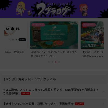
レイダース
レイダース
ンネルさん、17歳女の
今回のレイダースダイレクトで一番スプラ
【賛否】レイダースダ
..
民が喜んだことって...
ラ民の反応ｗｗｗｗ...
【マンガ】海外病院トラブルファイル
オコエ瑠偉、メキシコに渡って2球団を即クビ→SNS更新が3ヶ月間止まっ
て消息不明に
NEW!
【速報】ジャンポケ斎藤、求刑7年で逝く。実刑確実か
NEW!