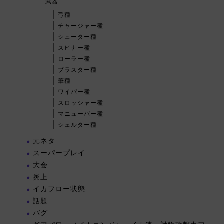
武器
弓種
チャージャー種
シューター種
スピナー種
ローラー種
ブラスター種
筆種
ワイパー種
スロッシャー種
マニューバー種
シェルター種
元ネタ
スーパープレイ
大会
炎上
イカフロー状態
話題
バグ