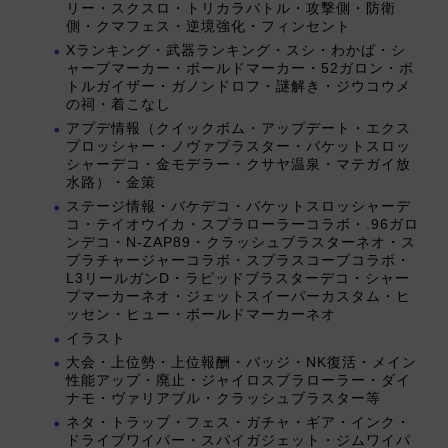
リー・スクスロ・トリカラバトル・攻撃側・防衛
側・クマフェス・逆境強化・フィンセント
Xランキング・武器ランキング・スシ・わかば・シ
ャープマーカー・ボールドマーカー・52ガロン・ボ
トルガイザー・ガノンドロフ・謎解き・ジウコウメ
の祠・着こなし
アプデ情報（クイックボム・アップデート・エクス
プロッシャー・ノヴァブラスター・バケットスロッ
シャーデコ・金モデラー・クサヤ温泉・マテガイ放
水路）・金策
ステージ情報・バケデコ・バケットスロッシャーデ
コ・テイオウイカ・スプラローラーコラボ・.96ガロ
ンデコ・N-ZAP89・クラッシュブラスターネオ・ス
プラチャージャーコラボ・スプラスコープコラボ・
L3リールガンD・ラピッドブラスターデコ・シャー
プマーカーネオ・ジェットスイーパーカスタム・ヒ
ッセン・ヒュー・ボールドマーカーネオ
イラスト
大会・上位勢・上位報酬・バッジ・NK復活・メイン
性能アップ・廃止・ジャイロスプラローラー・ダイ
ナモ・ヴァリアブル・クラッシュブラスター等
ネタ・トラップ・フェス・ガチャ・ギア・インク・
ドライブワイパー・スパイガジェット・ジムワイパ