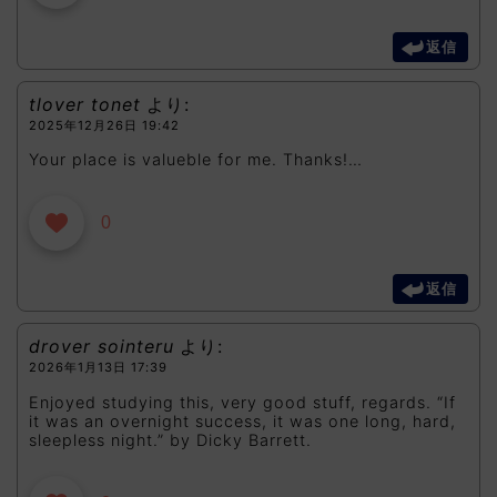
返信
tlover tonet
より:
2025年12月26日 19:42
Your place is valueble for me. Thanks!…
0
返信
drover sointeru
より:
2026年1月13日 17:39
Enjoyed studying this, very good stuff, regards. “If
it was an overnight success, it was one long, hard,
sleepless night.” by Dicky Barrett.