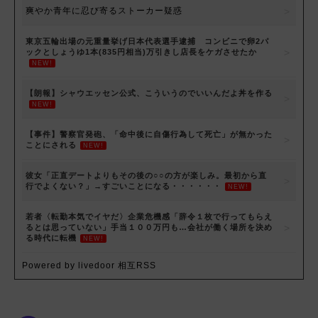
爽やか青年に忍び寄るストーカー疑惑
東京五輪出場の元重量挙げ日本代表選手逮捕 コンビニで卵2パ
ックとしょうゆ1本(835円相当)万引きし店長をケガさせたか
NEW!
【朗報】シャウエッセン公式、こういうのでいいんだよ丼を作る
NEW!
【事件】警察官発砲、「命中後に自傷行為して死亡」が無かった
ことにされる
NEW!
彼女「正直デートよりもその後の○○の方が楽しみ。最初から直
行でよくない？」→すごいことになる・・・・・・
NEW!
若者〈転勤本気でイヤだ〉企業危機感「辞令１枚で行ってもらえ
るとは思っていない」手当１００万円も…会社が働く場所を決め
る時代に転機
NEW!
Powered by livedoor 相互RSS