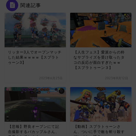
関連記事
リッター3人でオープンマッチ
【人生フェス】愛派からの粋
した結果ｗｗｗｗ【スプラト
なサプライズを受け取ったタ
ゥーン3】
コの反応が面白すぎたｗｗ
【スプラトゥーン３】
2023年6月25日
2023年8月12日
【悲報】野良オープンにて記
【動画】スプラトゥーンさ
念撮影するバカップルさん、
ん、ついに手で敵を斬り殺す