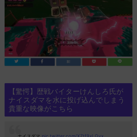
【驚愕】歴戦バイターけんしろ氏が
ナイスダマを水に投げ込んでしまう
貴重な映像がこちら
ナイスダマ
pic.twitter.com/XZtf9xLQvx