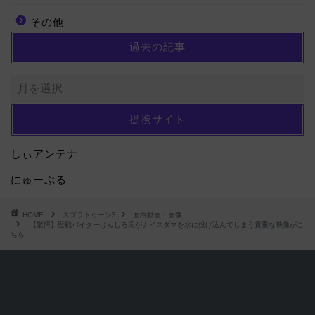
その他
過去の記事
提携サイト
しぃアンテナ
にゅーぷる
HOME
スプラトゥーン3
面白動画・画像
【驚愕】歴戦バイターけんしろ氏がナイスダマを水に投げ込んでしまう貴重な映像がこ
ちら