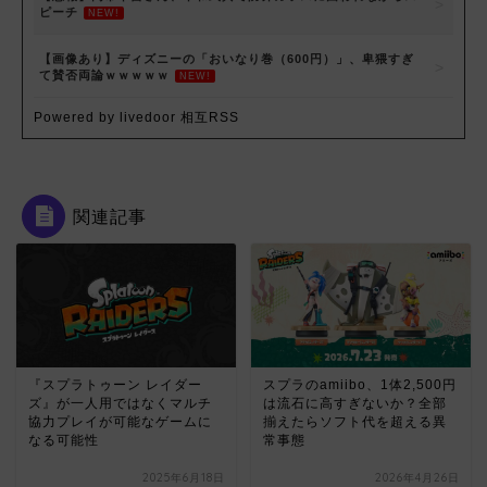
ピーチ
NEW!
【画像あり】ディズニーの「おいなり巻（600円）」、卑猥すぎ
て賛否両論ｗｗｗｗｗ
NEW!
Powered by livedoor 相互RSS
関連記事
『スプラトゥーン レイダー
スプラのamiibo、1体2,500円
ズ』が一人用ではなくマルチ
は流石に高すぎないか？全部
協力プレイが可能なゲームに
揃えたらソフト代を超える異
なる可能性
常事態
2025年6月18日
2026年4月26日