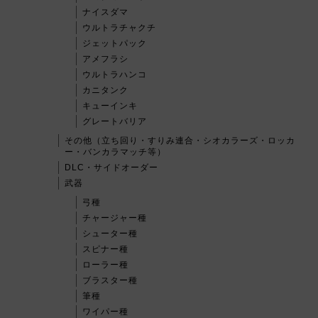
ナイスダマ
ウルトラチャクチ
ジェットパック
アメフラシ
ウルトラハンコ
カニタンク
キューインキ
グレートバリア
その他（立ち回り・すりみ連合・シオカラーズ・ロッカ
ー・バンカラマッチ等）
DLC・サイドオーダー
武器
弓種
チャージャー種
シューター種
スピナー種
ローラー種
ブラスター種
筆種
ワイパー種