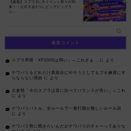
【速報】スプラ3に大イベント祭りが到
来！！公式大会2つにビッグビッグラ
ン...
最新コメント
スプラ界隈「XP2000は弱い」←これさぁ…
に
より
ナワバリをどれだけ真面目にやろうとしてもブキ練習にす
らならない理由
に
より
古参勢「今のスプラは昔に比べてバランスが良い」←これ
に
より
ナワバリバトル、全ルールで一番打開が難しいルール説
に
より
ナワバリ勢に聞きたいんだがナワバリのチャーってありな