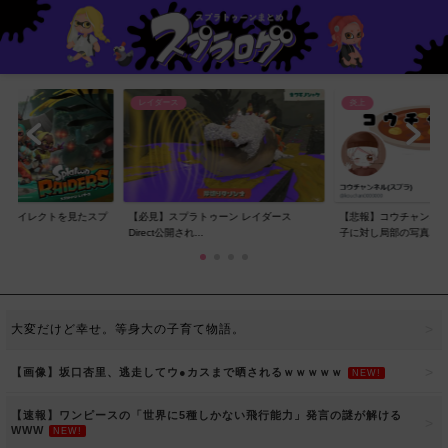
レイダース
炎上
スダイレクトを見たスプ
【必見】スプラトゥーン レイダース
【悲報】コウチャンネル
..
Direct公開され...
子に対し局部の写真...
大変だけど幸せ。等身大の子育て物語。
【画像】坂口杏里、逃走してウ●カスまで晒されるｗｗｗｗｗ
NEW!
【速報】ワンピースの「世界に5種しかない飛行能力」発言の謎が解ける
WWW
NEW!