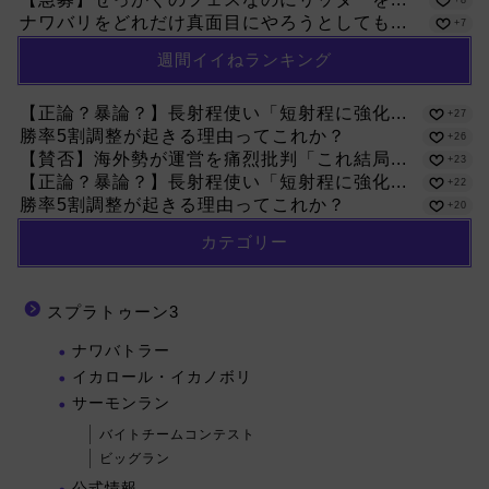
+8
ナワバリをどれだけ真面目にやろうとしても...
+7
週間イイねランキング
【正論？暴論？】長射程使い「短射程に強化...
+27
勝率5割調整が起きる理由ってこれか？
+26
【賛否】海外勢が運営を痛烈批判「これ結局...
+23
【正論？暴論？】長射程使い「短射程に強化...
+22
勝率5割調整が起きる理由ってこれか？
+20
カテゴリー
スプラトゥーン3
ナワバトラー
イカロール・イカノボリ
サーモンラン
バイトチームコンテスト
ビッグラン
公式情報