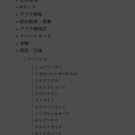
Xマッチ
アプデ情報
面白動画・画像
アプデ後検証
イベントマッチ
攻略
雑談・討論
スペシャル
ショクワンダー
メガホンレーザー5.1ch
テイオウイカ
ウルトラショット
デコイチラシ
サメライド
エナジースタンド
トリプルトルネード
ホップソナー
マルチミサイル
スミナガシート