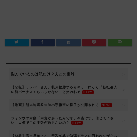
悩んでいるのは私だけ？夫との距離
【悲報】ラッパーさん、札束披露するもネット民から「新社会人
の初ボーナスくらいしかない」と笑われる
NEW!
【動画】熊本地震発生時の手術室の様子が公開される
NEW!
ジャンポケ斉藤「同意があったんです。本当です。信じて下さ
い」←何でこの主張が通らないの？
NEW!
【悲報】高市早苗さん、平和式典で防弾ガラスに囲われながらス