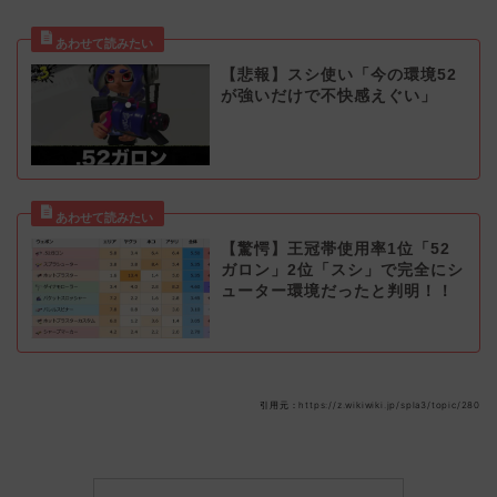
【悲報】スシ使い「今の環境52
が強いだけで不快感えぐい」
【驚愕】王冠帯使用率1位「52
ガロン」2位「スシ」で完全にシ
ューター環境だったと判明！！
引用元：https://z.wikiwiki.jp/spla3/topic/280