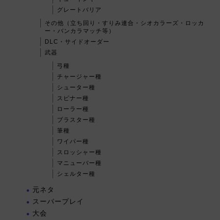
グレートバリア
その他（立ち回り・すりみ連合・シオカラーズ・ロッカ
ー・バンカラマッチ等）
DLC・サイドオーダー
武器
弓種
チャージャー種
シューター種
スピナー種
ローラー種
ブラスター種
筆種
ワイパー種
スロッシャー種
マニューバー種
シェルター種
元ネタ
スーパープレイ
大会