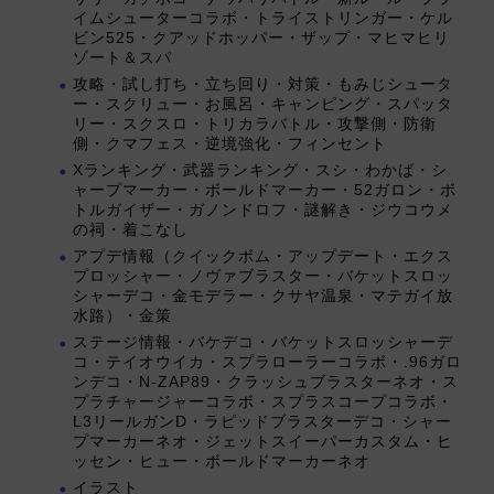
イムシューターコラボ・トライストリンガー・ケル
ビン525・クアッドホッパー・ザップ・マヒマヒリ
ゾート＆スパ
攻略・試し打ち・立ち回り・対策・もみじシュータ
ー・スクリュー・お風呂・キャンピング・スパッタ
リー・スクスロ・トリカラバトル・攻撃側・防衛
側・クマフェス・逆境強化・フィンセント
Xランキング・武器ランキング・スシ・わかば・シ
ャープマーカー・ボールドマーカー・52ガロン・ボ
トルガイザー・ガノンドロフ・謎解き・ジウコウメ
の祠・着こなし
アプデ情報（クイックボム・アップデート・エクス
プロッシャー・ノヴァブラスター・バケットスロッ
シャーデコ・金モデラー・クサヤ温泉・マテガイ放
水路）・金策
ステージ情報・バケデコ・バケットスロッシャーデ
コ・テイオウイカ・スプラローラーコラボ・.96ガロ
ンデコ・N-ZAP89・クラッシュブラスターネオ・ス
プラチャージャーコラボ・スプラスコープコラボ・
L3リールガンD・ラピッドブラスターデコ・シャー
プマーカーネオ・ジェットスイーパーカスタム・ヒ
ッセン・ヒュー・ボールドマーカーネオ
イラスト