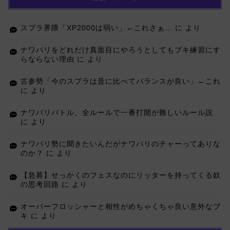
スプラ界隈「XP2000は弱い」←これさぁ…
に
より
ナワバリをどれだけ真面目にやろうとしてもブキ練習にす
らならない理由
に
より
古参勢「今のスプラは昔に比べてバランスが良い」←これ
に
より
ナワバリバトル、全ルールで一番打開が難しいルール説
に
より
ナワバリ勢に聞きたいんだがナワバリのチャーってありな
のか？
に
より
【急募】せっかくのフェスなのにリッターを持ってくる奴
の思考回路
に
より
オーバーフロッシャーと相性がめちゃくちゃ良い意外なブ
キ
に
より