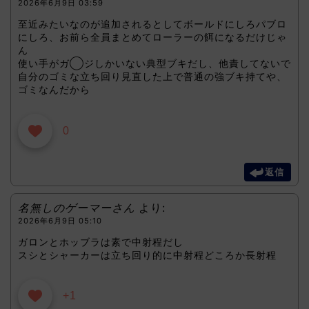
2026年6月9日 03:59
至近みたいなのが追加されるとしてボールドにしろパブロ
にしろ、お前ら全員まとめてローラーの餌になるだけじゃ
ん
使い手がガ◯ジしかいない典型ブキだし、他責してないで
自分のゴミな立ち回り見直した上で普通の強ブキ持てや、
ゴミなんだから
0
返信
名無しのゲーマーさん
より:
2026年6月9日 05:10
ガロンとホッブラは素で中射程だし
スシとシャーカーは立ち回り的に中射程どころか長射程
+1