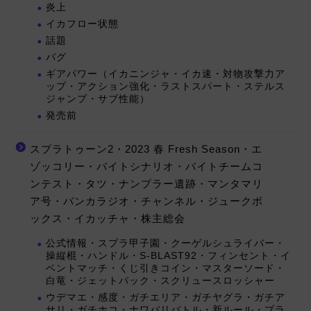
炎上
イカフロー状態
話題
バグ
ギアパワー（イカニンジャ・イカ速・対物攻撃力ア
ップ・アクション強化・ラストスパート・ステルス
ジャンプ・サブ性能）
発売前
スプラトゥーン2・2023 春 Fresh Season・エ
ゾッコリー・バイトシナリオ・バイトチームコ
ンテスト・タツ・ナンプラー遺跡・マンタマリ
ア号・バンカラジオ・チャンネル・ジュークボ
ックス・イカッチャ・株主総会
公式情報・スプラ甲子園・クーゲルシュライバー・
操縦棍・ハンドル・S-BLAST92・フィンセント・イ
ベントマッチ・くじ引きコイン・マスターソード・
白竜・ジェットパック・スクリュースロッシャー
ウデマエ・感度・ガチエリア・ガチヤグラ・ガチア
サリ・ガチホコ・ナワバリバトル・新ルール・プラ