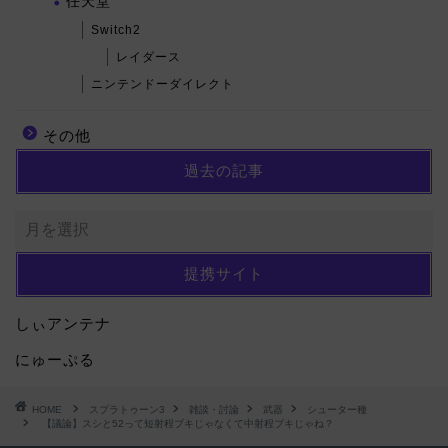
任天堂
Switch2
レイダース
ニンテンドーダイレクト
その他
過去の記事
提携サイト
しぃアンテナ
にゅーぷる
HOME
スプラトゥーン3
雑談・討論
武器
シューター種
【議論】スシと52って短射程ブキじゃなくて中射程ブキじゃね？