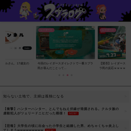
レイダース
レイダース
ンネルさん、17歳女の
今回のレイダースダイレクトで一番スプラ
【賛否】レイダースダ
..
民が喜んだことって...
ラ民の反応ｗｗｗｗ...
知らない土地で、主婦は孤独になる
【衝撃】ハンターハンター、とんでもねえ伏線が発掘される。クルタ族の
虐殺犯人がツェリードニヒだった模様！
NEW!
【悲報】大学生の頃に出会った小学生と結婚した男、めちゃくちゃ炎上し
てしまうwwwwwwwww
NEW!