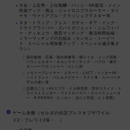
大会・上位勢・上位報酬・バッジ・NK復活・メイン
性能アップ・廃止・ジャイロスプラローラー・ダイ
ナモ・ヴァリアブル・クラッシュブラスター等
ネタ・トラップ・フェス・ガチャ・ギア・インク・
ドライブワイパー・スパイガジェット・ジムワイパ
ー・テッキュウ・懲罰マッチング・復活時間短縮・
ミラーマッチングの仕組み（カンモン・トーピー
ド・スペシャル増加量アップ・スペシャル減少量ダ
ウン）
面白動画・広場・面白画像等・煽りイカ・インク回復・
パラシェルター・オカシラマッチング・パブロ・連打・
オーバーフロッシャー・たいじ杯
メモリープレイヤー・エモート・LACT・リッター4K・
ハイドラント・バレルスピナー・ラクト等・スーパーサ
ザエの使い道
話題のこと（AVスプラ・イカ研究所・空中スライド・ト
ライストリンガー・ワイドローラー・スペースシュータ
ー・R-PEN/5H・ヒッセン・当たり判定・ヒト状態）
ゲーム全般（ゼルダの伝説ブレスオブザワイル
ド2・ブレワイ2等・ ）