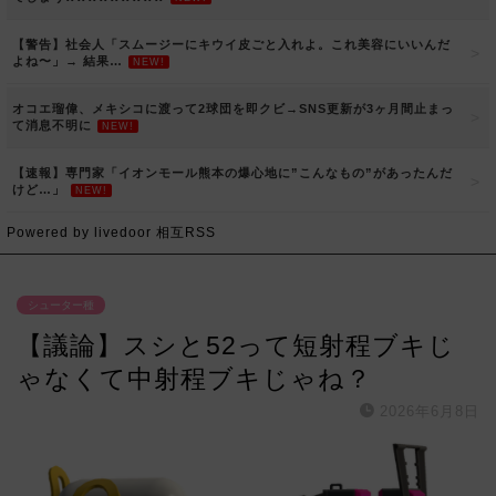
【警告】社会人「スムージーにキウイ皮ごと入れよ。これ美容にいいんだ
よね〜」→ 結果…
NEW!
オコエ瑠偉、メキシコに渡って2球団を即クビ→SNS更新が3ヶ月間止まっ
て消息不明に
NEW!
【速報】専門家「イオンモール熊本の爆心地に”こんなもの”があったんだ
けど…」
NEW!
Powered by livedoor 相互RSS
シューター種
【議論】スシと52って短射程ブキじ
ゃなくて中射程ブキじゃね？
2026年6月8日