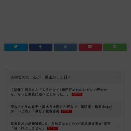
夫婦なのに、心が一番遠かった日々
【悲報】桐谷さん「人生かけて7億円貯めたのにガンで死ぬか
も。もっと素直に遊べばよかった。」
NEW!
清水アキラの息子・清水良太郎さん死去で、落語家・柳家小はだ
が「いじめ」「暴行」被害告発
NEW!
高市首相の消費減税1％、弁当店はまさかの"価格据え置き"宣言
「値下げはしません」
NEW!