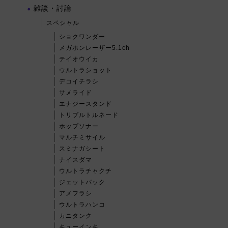
雑談・討論
スペシャル
ショクワンダー
メガホンレーザー5.1ch
テイオウイカ
ウルトラショット
デコイチラシ
サメライド
エナジースタンド
トリプルトルネード
ホップソナー
マルチミサイル
スミナガシート
ナイスダマ
ウルトラチャクチ
ジェットパック
アメフラシ
ウルトラハンコ
カニタンク
キューインキ