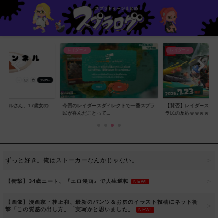
レイダース
レイダース
ンネルさん、17歳女の
今回のレイダースダイレクトで一番スプラ
【賛否】レイダースダ
..
民が喜んだことって...
ラ民の反応ｗｗｗｗ...
ずっと好き。俺はストーカーなんかじゃない。
【衝撃】34歳ニート、『エロ漫画』で人生逆転
NEW!
【画像】漫画家・桂正和、最新のパンツ＆お尻のイラスト投稿にネット衝
撃「この質感の出し方」「実写かと思いました」
NEW!