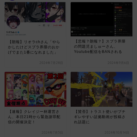
【悲報？朗報？】スプラ界隈
【朗報】リオラchさん「やら
の問題児ましゅーさん、
かしたけどスプラ界隈のおか
Youtube配信をBANされる
げでまた1番になれました」
2024年7月28日
2024年9月6日
【速報】クレイジー杯運営さ
【賛否】トラスト使いがブチ
ん、本日21時から緊急謝罪配
ギレやすい証拠動画が投稿さ
信の開催決定！
れ話題に
2024年7月5日
2024年10月14日