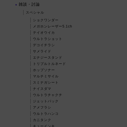
雑談・討論
スペシャル
ショクワンダー
メガホンレーザー5.1ch
テイオウイカ
ウルトラショット
デコイチラシ
サメライド
エナジースタンド
トリプルトルネード
ホップソナー
マルチミサイル
スミナガシート
ナイスダマ
ウルトラチャクチ
ジェットパック
アメフラシ
ウルトラハンコ
カニタンク
キューインキ