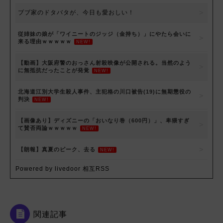
ブブ家のドタバタが、今日も愛おしい！
従姉妹の娘が「ワイニートのジッジ（金持ち）」にやたら会いに
来る理由ｗｗｗｗｗ
NEW!
【動画】大阪府警のおっさん射殺映像が公開される。当然のよう
に無抵抗だったことが発覚
NEW!
北海道江別大学生殺人事件、主犯格の川口被告(19)に無期懲役の
判決
NEW!
【画像あり】ディズニーの「おいなり巻（600円）」、卑猥すぎ
て賛否両論ｗｗｗｗｗ
NEW!
【朗報】真夏のピーク、去る
NEW!
Powered by livedoor 相互RSS
関連記事