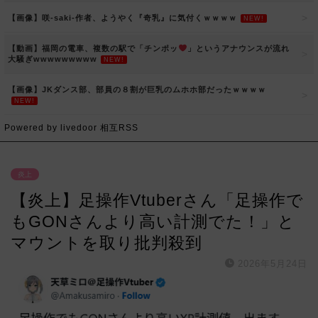
【画像】咲-saki-作者、ようやく『奇乳』に気付くｗｗｗｗ
NEW!
【動画】福岡の電車、複数の駅で「チンポッ
」というアナウンスが流れ
大騒ぎwwwwwwwww
NEW!
【画像】JKダンス部、部員の８割が巨乳のムホホ部だったｗｗｗｗ
NEW!
Powered by livedoor 相互RSS
炎上
【炎上】足操作Vtuberさん「足操作で
もGONさんより高い計測でた！」と
マウントを取り批判殺到
2026年5月24日