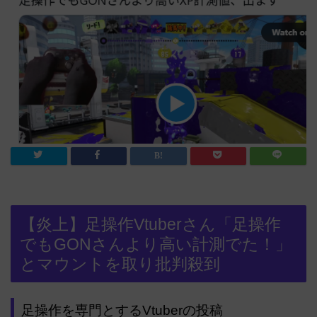
【炎上】足操作Vtuberさん「足操作
でもGONさんより高い計測でた！」
とマウントを取り批判殺到
足操作を専門とするVtuberの投稿