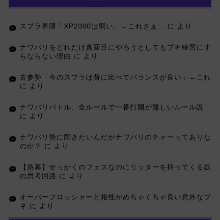
スプラ界隈「XP2000は弱い」←これさぁ…
に
より
ナワバリをどれだけ真面目にやろうとしてもブキ練習にす
らならない理由
に
より
古参勢「今のスプラは昔に比べてバランスが良い」←これ
に
より
ナワバリバトル、全ルールで一番打開が難しいルール説
に
より
ナワバリ勢に聞きたいんだがナワバリのチャーってありな
のか？
に
より
【急募】せっかくのフェスなのにリッターを持ってくる奴
の思考回路
に
より
オーバーフロッシャーと相性がめちゃくちゃ良い意外なブ
キ
に
より