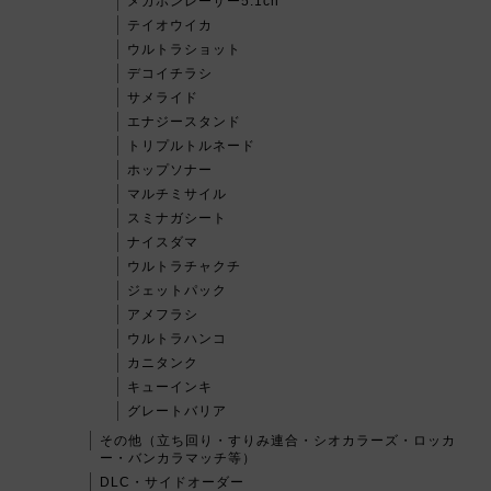
メガホンレーザー5.1ch
テイオウイカ
ウルトラショット
デコイチラシ
サメライド
エナジースタンド
トリプルトルネード
ホップソナー
マルチミサイル
スミナガシート
ナイスダマ
ウルトラチャクチ
ジェットパック
アメフラシ
ウルトラハンコ
カニタンク
キューインキ
グレートバリア
その他（立ち回り・すりみ連合・シオカラーズ・ロッカ
ー・バンカラマッチ等）
DLC・サイドオーダー