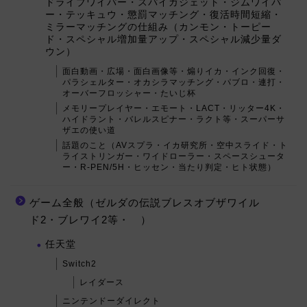
ドライブワイパー・スパイガジェット・ジムワイパ
ー・テッキュウ・懲罰マッチング・復活時間短縮・
ミラーマッチングの仕組み（カンモン・トーピー
ド・スペシャル増加量アップ・スペシャル減少量ダ
ウン）
面白動画・広場・面白画像等・煽りイカ・インク回復・
パラシェルター・オカシラマッチング・パブロ・連打・
オーバーフロッシャー・たいじ杯
メモリープレイヤー・エモート・LACT・リッター4K・
ハイドラント・バレルスピナー・ラクト等・スーパーサ
ザエの使い道
話題のこと（AVスプラ・イカ研究所・空中スライド・ト
ライストリンガー・ワイドローラー・スペースシュータ
ー・R-PEN/5H・ヒッセン・当たり判定・ヒト状態）
ゲーム全般（ゼルダの伝説ブレスオブザワイル
ド2・ブレワイ2等・ ）
任天堂
Switch2
レイダース
ニンテンドーダイレクト