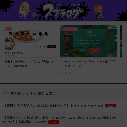
レイダース
レイダース
ンネルさん、17歳女の
今回のレイダースダイレクトで一番スプラ
【賛否】レイダースダ
..
民が喜んだことって...
ラ民の反応ｗｗｗｗ...
1420gの娘がくれた“生きる力”。
【悲報】ライザさん、お●ぱいを触られてしまうｗｗｗｗｗｗｗｗ
NEW!
【衝撃】クルタ族虐 殺の犯人、ツェリードニヒで確定！クロロの演劇のせ
いで2人も無駄死ににwwww
NEW!