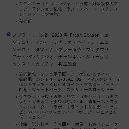
ギアパワー（イカニンジャ・イカ速・対物攻撃力ア
ップ・アクション強化・ラストスパート・ステルス
ジャンプ・サブ性能）
発売前
スプラトゥーン2・2023 春 Fresh Season・エ
ゾッコリー・バイトシナリオ・バイトチームコ
ンテスト・タツ・ナンプラー遺跡・マンタマリ
ア号・バンカラジオ・チャンネル・ジュークボ
ックス・イカッチャ・株主総会
公式情報・スプラ甲子園・クーゲルシュライバー・
操縦棍・ハンドル・S-BLAST92・フィンセント・イ
ベントマッチ・くじ引きコイン・マスターソード・
白竜・ジェットパック・スクリュースロッシャー
ウデマエ・感度・ガチエリア・ガチヤグラ・ガチア
サリ・ガチホコ・ナワバリバトル・新ルール・プラ
イムシューターコラボ・トライストリンガー・ケル
ビン525・クアッドホッパー・ザップ・マヒマヒリ
ゾート＆スパ
攻略・試し打ち・立ち回り・対策・もみじシュータ