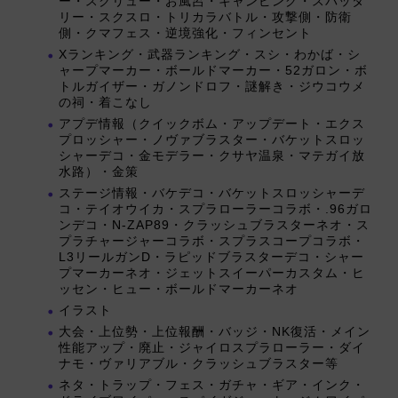
ー・スクリュー・お風呂・キャンピング・スパッタ
リー・スクスロ・トリカラバトル・攻撃側・防衛
側・クマフェス・逆境強化・フィンセント
Xランキング・武器ランキング・スシ・わかば・シ
ャープマーカー・ボールドマーカー・52ガロン・ボ
トルガイザー・ガノンドロフ・謎解き・ジウコウメ
の祠・着こなし
アプデ情報（クイックボム・アップデート・エクス
プロッシャー・ノヴァブラスター・バケットスロッ
シャーデコ・金モデラー・クサヤ温泉・マテガイ放
水路）・金策
ステージ情報・バケデコ・バケットスロッシャーデ
コ・テイオウイカ・スプラローラーコラボ・.96ガロ
ンデコ・N-ZAP89・クラッシュブラスターネオ・ス
プラチャージャーコラボ・スプラスコープコラボ・
L3リールガンD・ラピッドブラスターデコ・シャー
プマーカーネオ・ジェットスイーパーカスタム・ヒ
ッセン・ヒュー・ボールドマーカーネオ
イラスト
大会・上位勢・上位報酬・バッジ・NK復活・メイン
性能アップ・廃止・ジャイロスプラローラー・ダイ
ナモ・ヴァリアブル・クラッシュブラスター等
ネタ・トラップ・フェス・ガチャ・ギア・インク・