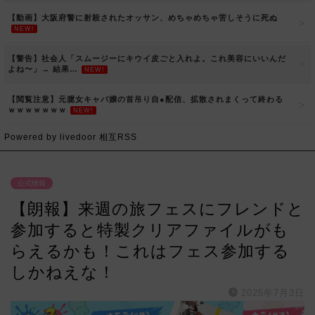
【動画】大阪府警に射殺されたオッサン、めちゃめちゃ苦しそうに死ぬ
NEW!
【警告】社会人「スムージーにキウイ皮ごと入れよ。これ美容にいいんだ
よね〜」→ 結果…
NEW!
【閲覧注意】元臆女キャバ嬢の首吊り自●配信、拡散されまくって終わる
ｗｗｗｗｗｗｗ
NEW!
Powered by livedoor 相互RSS
公式情報
【朗報】来週の旅フェスにフレンドと
参加すると特製クリアファイルがも
らえるかも！これはフェス参加する
しかねえな！
2025年7月3日