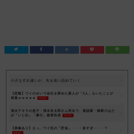
小さなすれ違いが、夫を追い詰めていく
【悲報】ワイのせいで会社を辞めた新人が「3人」もいたことが
発覚ｗｗｗｗｗ
NEW!
清水アキラの息子・清水良太郎さん死去で、落語家・柳家小はだ
が「いじめ」「暴行」被害告発
NEW!
【画像あり】えっ、ワイ氏の「貯金」・・・多すぎ・・・？
NEW!