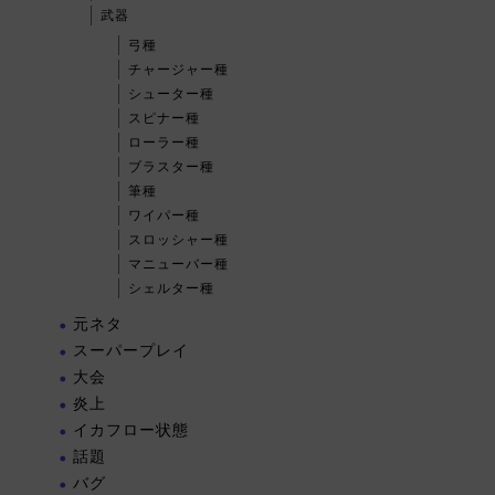
武器
弓種
チャージャー種
シューター種
スピナー種
ローラー種
ブラスター種
筆種
ワイパー種
スロッシャー種
マニューバー種
シェルター種
元ネタ
スーパープレイ
大会
炎上
イカフロー状態
話題
バグ