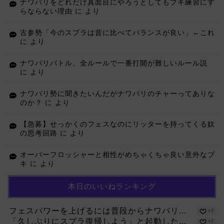
ナワバリをどれだけ真面目にやろうとしてもブキ練習にす
らならない理由
に
より
古参勢「今のスプラは昔に比べてバランスが良い」←これ
に
より
ナワバリバトル、全ルールで一番打開が難しいルール説
に
より
ナワバリ勢に聞きたいんだがナワバリのチャーってありな
のか？
に
より
【急募】せっかくのフェスなのにリッターを持ってくる奴
の思考回路
に
より
オーバーフロッシャーと相性がめちゃくちゃ良い意外なブ
キ
に
より
本日のいいねランキング
フェスパワーを上げるには普段からナワバリ...
+7
「久しぶりにスプラ復帰しよう」と起動した...
+7