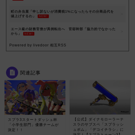
町の弁当屋「申し訳ないが消費税1%になったらその分商品代を
値上げするわ」
NEW!
エース級の財務官僚が異例転出へ 官邸幹部「協力的でなかった
から」
NEW!
Powered by livedoor 相互RSS
関連記事
【公式】ダイナモローラーテ
スプラ3スタートダッシュ杯
スラのサブスペ「スプラッシ
「小学生部門」優勝チームが
ュボム」「デコイチラシ」に
決定！！
決定！【スプラトゥーン3】