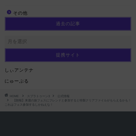
その他
過去の記事
提携サイト
しぃアンテナ
にゅーぷる
HOME
スプラトゥーン3
公式情報
【朗報】来週の旅フェスにフレンドと参加すると特製クリアファイルがもらえるかも！
これはフェス参加するしかねえな！