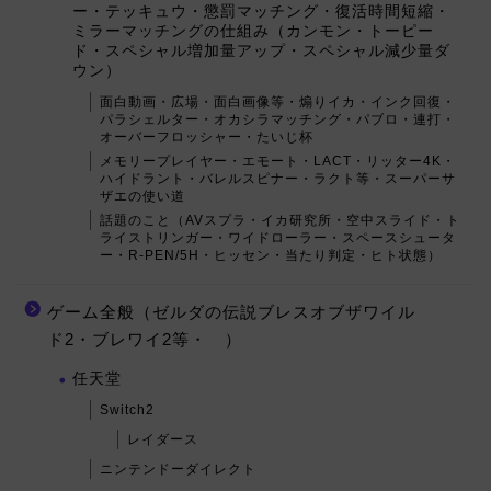
ー・テッキュウ・懲罰マッチング・復活時間短縮・
ミラーマッチングの仕組み（カンモン・トーピー
ド・スペシャル増加量アップ・スペシャル減少量ダ
ウン）
面白動画・広場・面白画像等・煽りイカ・インク回復・
パラシェルター・オカシラマッチング・パブロ・連打・
オーバーフロッシャー・たいじ杯
メモリープレイヤー・エモート・LACT・リッター4K・
ハイドラント・バレルスピナー・ラクト等・スーパーサ
ザエの使い道
話題のこと（AVスプラ・イカ研究所・空中スライド・ト
ライストリンガー・ワイドローラー・スペースシュータ
ー・R-PEN/5H・ヒッセン・当たり判定・ヒト状態）
ゲーム全般（ゼルダの伝説ブレスオブザワイル
ド2・ブレワイ2等・ ）
任天堂
Switch2
レイダース
ニンテンドーダイレクト