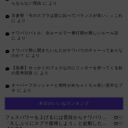
らならない理由
に
より
古参勢「今のスプラは昔に比べてバランスが良い」←これ
に
より
ナワバリバトル、全ルールで一番打開が難しいルール説
に
より
ナワバリ勢に聞きたいんだがナワバリのチャーってありな
のか？
に
より
【急募】せっかくのフェスなのにリッターを持ってくる奴
の思考回路
に
より
オーバーフロッシャーと相性がめちゃくちゃ良い意外なブ
キ
に
より
本日のいいねランキング
フェスパワーを上げるには普段からナワバリ...
+7
「久しぶりにスプラ復帰しよう」と起動した...
+7