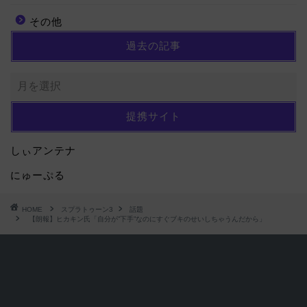
その他
過去の記事
提携サイト
しぃアンテナ
にゅーぷる
HOME
スプラトゥーン3
話題
【朗報】ヒカキン氏「自分が”下手”なのにすぐブキのせいしちゃうんだから」