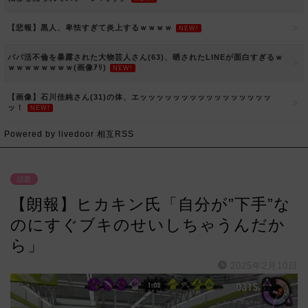
【悲報】黒人、卑怯すぎて炎上するｗｗｗｗ
NEW!
パパ活不倫を暴露された大物芸人さん(63)、晒されたLINEが面白すぎるｗ
ｗｗｗｗｗｗｗｗ(画像ｱﾘ)
NEW!
【画像】石川佳純さん(31)の体、エッッッッッッッッッッッッッッッッ
ッ！
NEW!
Powered by livedoor 相互RSS
話題
【朗報】ヒカキン氏「自分が”下手”な
のにすぐブキのせいしちゃうんだか
ら」
2025年2月10日