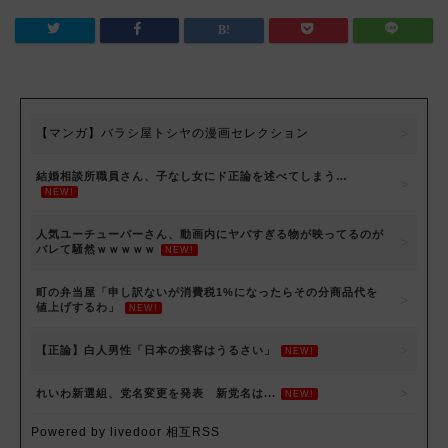
【マンガ】バラシ屋トシヤの漫画セレクション
結婚相談所職員さん、子なし女にド正論を述べてしまう…
NEW!
人気ユーチューバーさん、動画内にヤバすぎる物が映ってるのが
バレて騒然ｗｗｗｗｗ
NEW!
町の弁当屋「申し訳ないが消費税1%になったらその分商品代を
値上げするわ」
NEW!
【正論】白人男性「日本の接客はうるさい」
NEW!
れいわ新選組、党名変更を発表 新党名は...
NEW!
Powered by livedoor 相互RSS