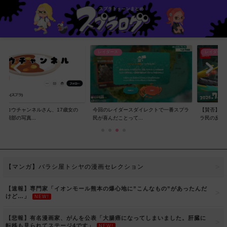
レイダース
レイダース
ンネルさん、17歳女の
今回のレイダースダイレクトで一番スプラ
【賛否】レイダースダ
..
民が喜んだことって...
ラ民の反応ｗｗｗｗ...
【マンガ】バラシ屋トシヤの漫画セレクション
【速報】専門家「イオンモール熊本の爆心地に”こんなもの”があったんだ
けど…」
NEW!
【悲報】有名漫画家、がんを公表「大腸癌になってしまいました。肝臓に
転移も見られてステージ4です」
NEW!