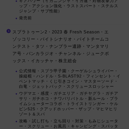
ギアパワー（イカニンジャ・イカ速・対物攻撃力ア
ップ・アクション強化・ラストスパート・ステルス
ジャンプ・サブ性能）
発売前
スプラトゥーン2・2023 春 Fresh Season・エ
ゾッコリー・バイトシナリオ・バイトチームコ
ンテスト・タツ・ナンプラー遺跡・マンタマリ
ア号・バンカラジオ・チャンネル・ジュークボ
ックス・イカッチャ・株主総会
公式情報・スプラ甲子園・クーゲルシュライバー・
操縦棍・ハンドル・S-BLAST92・フィンセント・イ
ベントマッチ・くじ引きコイン・マスターソード・
白竜・ジェットパック・スクリュースロッシャー
ウデマエ・感度・ガチエリア・ガチヤグラ・ガチア
サリ・ガチホコ・ナワバリバトル・新ルール・プラ
イムシューターコラボ・トライストリンガー・ケル
ビン525・クアッドホッパー・ザップ・マヒマヒリ
ゾート＆スパ
攻略・試し打ち・立ち回り・対策・もみじシュータ
ー・スクリュー・お風呂・キャンピング・スパッタ