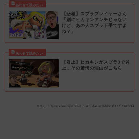
【悲報】スプラプレイヤーさん
「別にヒカキンアンチじゃない
けど、あの人スプラ下手ですよ
ね？」
【炎上】ヒカキンがスプラ3で炎
上…その驚愕の理由がこちら
引用元：https://x.com/splatweet_daiko/status/1888511073713582244