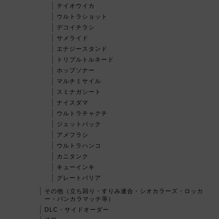
テイオウイカ
ウルトラショット
デコイチラシ
サメライド
エナジースタンド
トリプルトルネード
ホップソナー
マルチミサイル
スミナガシート
ナイスダマ
ウルトラチャクチ
ジェットパック
アメフラシ
ウルトラハンコ
カニタンク
キューインキ
グレートバリア
その他（立ち回り・すりみ連合・シオカラーズ・ロッカ
ー・バンカラマッチ等）
DLC・サイドオーダー