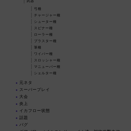
武器
弓種
チャージャー種
シューター種
スピナー種
ローラー種
ブラスター種
筆種
ワイパー種
スロッシャー種
マニューバー種
シェルター種
元ネタ
スーパープレイ
大会
炎上
イカフロー状態
話題
バグ