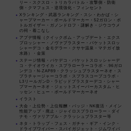
リー・スクスロ・トリカラバトル・攻撃側・防衛
側・クマフェス・逆境強化・フィンセント
Xランキング・武器ランキング・スシ・わかば・シ
ャープマーカー・ボールドマーカー・52ガロン・ボ
トルガイザー・ガノンドロフ・謎解き・ジウコウメ
の祠・着こなし
アプデ情報（クイックボム・アップデート・エクス
プロッシャー・ノヴァブラスター・バケットスロッ
シャーデコ・金モデラー・クサヤ温泉・マテガイ放
水路）・金策
ステージ情報・バケデコ・バケットスロッシャーデ
コ・テイオウイカ・スプラローラーコラボ・.96ガロ
ンデコ・N-ZAP89・クラッシュブラスターネオ・ス
プラチャージャーコラボ・スプラスコープコラボ・
L3リールガンD・ラピッドブラスターデコ・シャー
プマーカーネオ・ジェットスイーパーカスタム・ヒ
ッセン・ヒュー・ボールドマーカーネオ
イラスト
大会・上位勢・上位報酬・バッジ・NK復活・メイン
性能アップ・廃止・ジャイロスプラローラー・ダイ
ナモ・ヴァリアブル・クラッシュブラスター等
ネタ・トラップ・フェス・ガチャ・ギア・インク・
ドライブワイパー・スパイガジェット・ジムワイパ