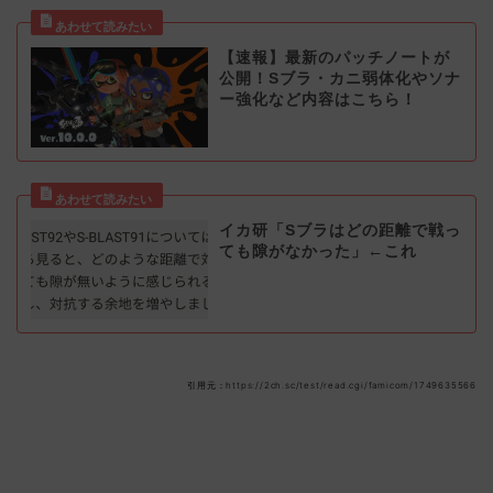
【速報】最新のパッチノートが
公開！Sブラ・カニ弱体化やソナ
ー強化など内容はこちら！
イカ研「Sブラはどの距離で戦っ
ても隙がなかった」←これ
引用元：https://2ch.sc/test/read.cgi/famicom/1749635566