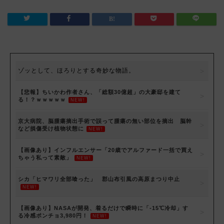
ゾッとして、ほろりとする奇妙な物語。
【悲報】ちいかわ作者さん、「総額30億超」の大豪邸を建て
る！？ｗｗｗｗｗ
NEW!
京大病院、脳腫瘍摘出手術で誤って腫瘍の無い部位を摘出 脳幹
など損傷受け植物状態に
NEW!
【画像あり】インフルエンサー「20歳でアルファード一括で買え
ちゃう私って素敵」
NEW!
シカ「ヒマワリ全部喰った」 郡山布引風の高原まつり中止
NEW!
【画像あり】NASAが開発、着るだけで瞬時に「-15℃冷却」す
る冷感ポンチョ3,980円！
NEW!