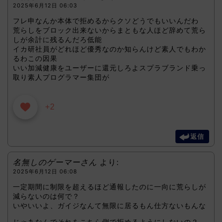
2025年6月12日 06:03
フレ申なんか本体で拒めるからクソどうでもいいんだわ
荒らしをブロック出来ないからまともな人ほど辞めて荒ら
しが余計に残るんだろ低能
イカ研社員がどれほど優秀なのか知らんけど素人でもわか
るわこの因果
いい加減健康をユーザーに還元しろよスプラブランド乗っ
取り素人プログラマー集団が
+2
返信
名無しのゲーマーさん
より:
2025年6月12日 06:08
一定期間に制限を超えるほど通報したのに一向に荒らしが
減らないのは何で？
いやいいよ、ガイジなんて無限に居るもん仕方ないもんな
じゃあなんでそれをこちら側で拒めるようにしないの？