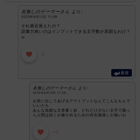
名無しのゲーマーさん
より:
2025年6月12日 11:09
それ最近覚えたの？
語彙力無いのはインプットできる文字数が原因なわけ？
w
0
返信
名無しのゲーマーさん
より:
2025年6月12日 17:56
お前に出してあげるアウトプットなんてこんなもんで
いいだろ
あんな低能な文章書く奴、どれだけ少ない文字で煽っ
ら人間は効くか確かめるための存在価値しか無いわ
+1