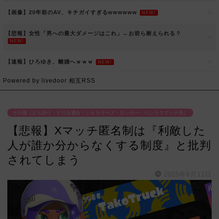
【画像】20年前のAV、キチガイすぎるwwwwww
NEW!
【悲報】女性「男への最大ダメージはこれ」←お前ら耐えられる？
NEW!
【速報】ひろゆき、離婚へｗｗｗ
NEW!
Powered by livedoor 相互RSS
その他（立ち回り・すりみ連合・シオカラーズ・ロッカー・バンカラマッチ等）
【悲報】Xマッチ匿名制は『利敵した
人が誰か分からなくする制度』と批判
されてしまう
2025年6月11日