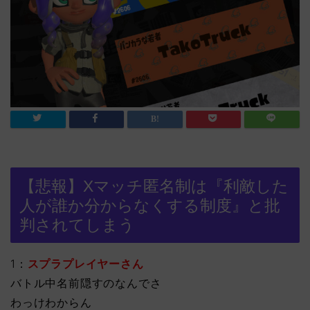
【悲報】Xマッチ匿名制は『利敵した
人が誰か分からなくする制度』と批
判されてしまう
1：
スプラプレイヤーさん
バトル中名前隠すのなんでさ
わっけわからん