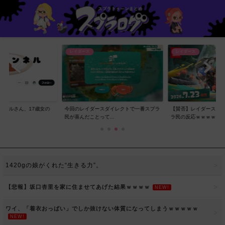
レイダース
レイダース
ンネルさん、17歳女の
今回のレイダースダイレクトで一番スプラ
【賛否】レイダースダ
..
民が喜んだことって...
ラ民の反応ｗｗｗｗ...
1420gの娘がくれた“生きる力”。
【悲報】坂口杏里を家に住ませてあげた結果ｗｗｗｗ
NEW!
ワイ、「着衣おっばい」でしか抜けない体質になってしまうｗｗｗｗｗ
NEW!