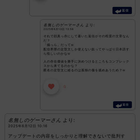
返信
名無しのゲーマーさん
より:
2025年6月13日 13:56
それで顔真っ赤にして書いた返信がその程度の文章なん
だ？
「煽っら」だってw
配信界隈の定型文しか使えない奴ってやっぱり日本語す
ら怪しいのかなw
人の存在価値を勝手に決めつけるところもコンプレック
スから来てるのかな？
匿名の定型文に縋るのは孤独の傷を舐めあうため？w
0
返信
名無しのゲーマーさん
より:
2025年6月12日 10:16
アップデートの内容をしっかりと理解できないで批判す