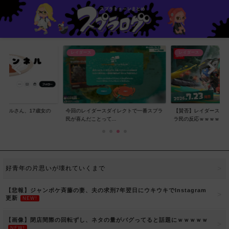
レイダース
レイダース
ンネルさん、17歳女の
今回のレイダースダイレクトで一番スプラ
【賛否】レイダースダ
..
民が喜んだことって...
ラ民の反応ｗｗｗｗ...
好青年の片思いが壊れていくまで
【悲報】ジャンポケ斉藤の妻、夫の求刑7年翌日にウキウキでInstagram
更新
NEW!
【画像】閉店間際の回転ずし、ネタの量がバグってると話題にｗｗｗｗｗ
NEW!