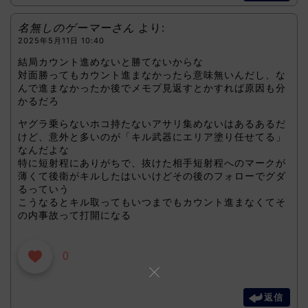
名無しのゲーマーさん
より:
2025年5月11日 10:40
結局カウント進めないと勝てないからな
対面勝ってもカウント進まなかったら意味無いんだし、な
んで進まなかったか後でメモプ見返すとかすれば原因も分
かるだろ
ヤグラ乗らないホコ持たないアサリ集めないはあるあるだ
けど、意外と多いのが「キル武器にエリア塗り任せてる」
なんだよな
特に短射程にありがちで、抜けた相手短射程へのマークが
薄くて後衛がキルしたはいいけどその後のフォローでグダ
るっていう
こうなるとキル取ってもいつまでもカウント進まなくてそ
の内事故って打開になる
0
返信