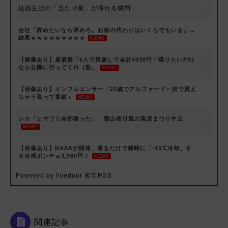
結婚生活の「当たり前」が壊れる瞬間
会社「辞めたいなら辞めろ。お前の代わりはいくらでもいる」→
結果ｗｗｗｗｗｗｗｗｗ
NEW!
【画像あり】居酒屋「6人で長居して会計4939円！喋りたいだけ
なら公園に行ってくれ（怒」
NEW!
【画像あり】インフルエンサー「20歳でアルファード一括で買え
ちゃう私って素敵」
NEW!
シカ「ヒマワリ全部喰った」 郡山布引風の高原まつり中止
NEW!
【画像あり】NASAが開発、着るだけで瞬時に「-15℃冷却」す
る冷感ポンチョ3,980円！
NEW!
Powered by livedoor 相互RSS
関連記事