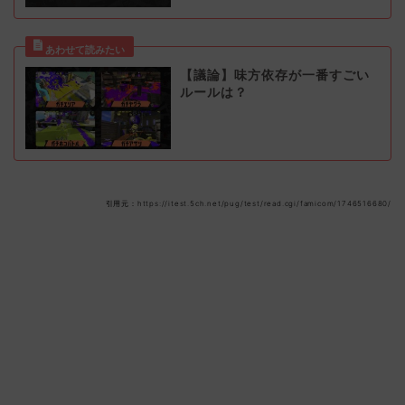
【議論】味方依存が一番すごい
ルールは？
引用元：https://itest.5ch.net/pug/test/read.cgi/famicom/1746516680/