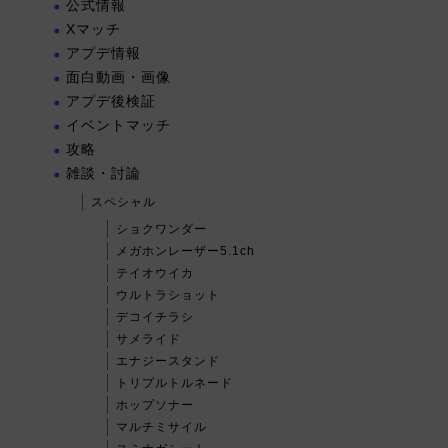
公式情報
Xマッチ
アプデ情報
面白動画・画像
アプデ後検証
イベントマッチ
攻略
雑談・討論
スペシャル
ショクワンダー
メガホンレーザー5.1ch
テイオウイカ
ウルトラショット
デコイチラシ
サメライド
エナジースタンド
トリプルトルネード
ホップソナー
マルチミサイル