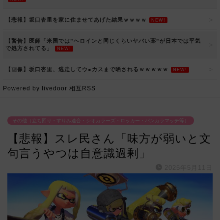
【悲報】坂口杏里を家に住ませてあげた結果ｗｗｗｗ
NEW!
【警告】医師「米国では”ヘロインと同じくらいヤバい薬”が日本では平気
で処方されてる」
NEW!
【画像】坂口杏里、逃走してウ●カスまで晒されるｗｗｗｗｗ
NEW!
Powered by livedoor 相互RSS
その他（立ち回り・すりみ連合・シオカラーズ・ロッカー・バンカラマッチ等）
【悲報】スレ民さん「味方が弱いと文
句言うやつは自意識過剰」
2025年5月11日