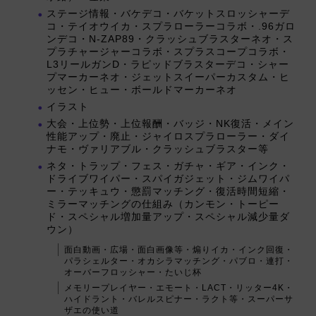
ステージ情報・バケデコ・バケットスロッシャーデ
コ・テイオウイカ・スプラローラーコラボ・.96ガロ
ンデコ・N-ZAP89・クラッシュブラスターネオ・ス
プラチャージャーコラボ・スプラスコープコラボ・
L3リールガンD・ラピッドブラスターデコ・シャー
プマーカーネオ・ジェットスイーパーカスタム・ヒ
ッセン・ヒュー・ボールドマーカーネオ
イラスト
大会・上位勢・上位報酬・バッジ・NK復活・メイン
性能アップ・廃止・ジャイロスプラローラー・ダイ
ナモ・ヴァリアブル・クラッシュブラスター等
ネタ・トラップ・フェス・ガチャ・ギア・インク・
ドライブワイパー・スパイガジェット・ジムワイパ
ー・テッキュウ・懲罰マッチング・復活時間短縮・
ミラーマッチングの仕組み（カンモン・トーピー
ド・スペシャル増加量アップ・スペシャル減少量ダ
ウン）
面白動画・広場・面白画像等・煽りイカ・インク回復・
パラシェルター・オカシラマッチング・パブロ・連打・
オーバーフロッシャー・たいじ杯
メモリープレイヤー・エモート・LACT・リッター4K・
ハイドラント・バレルスピナー・ラクト等・スーパーサ
ザエの使い道