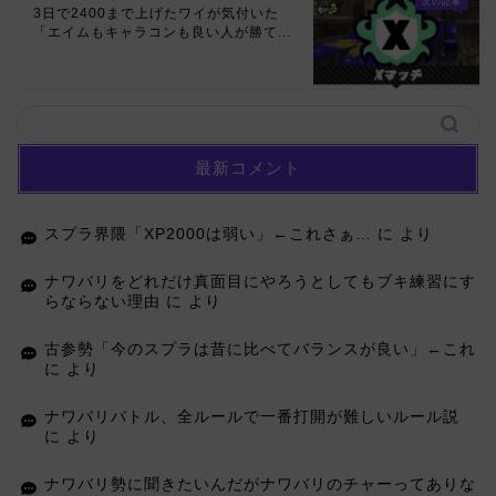
3日で2400まで上げたワイが気付いた
「エイムもキャラコンも良い人が勝て...
最新コメント
スプラ界隈「XP2000は弱い」←これさぁ…
に
より
ナワバリをどれだけ真面目にやろうとしてもブキ練習にす
らならない理由
に
より
古参勢「今のスプラは昔に比べてバランスが良い」←これ
に
より
ナワバリバトル、全ルールで一番打開が難しいルール説
に
より
ナワバリ勢に聞きたいんだがナワバリのチャーってありな