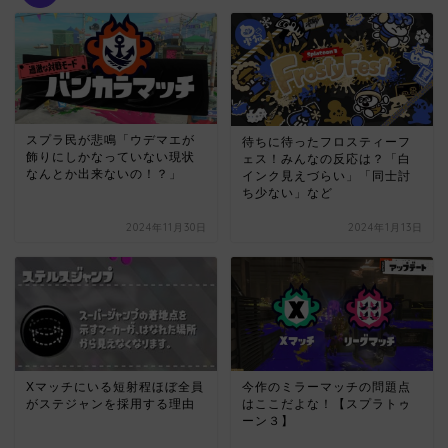
スプラ民が悲鳴「ウデマエが
待ちに待ったフロスティーフ
飾りにしかなっていない現状
ェス！みんなの反応は？「白
なんとか出来ないの！？」
インク見えづらい」「同士討
ち少ない」など
2024年11月30日
2024年1月13日
Xマッチにいる短射程ほぼ全員
今作のミラーマッチの問題点
がステジャンを採用する理由
はここだよな！【スプラトゥ
ーン３】