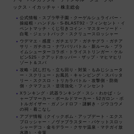
ックス・イカッチャ・株主総会
公式情報・スプラ甲子園・クーゲルシュライバー・
操縦棍・ハンドル・S-BLAST92・フィンセント・イ
ベントマッチ・くじ引きコイン・マスターソード・
白竜・ジェットパック・スクリュースロッシャー
ウデマエ・感度・ガチエリア・ガチヤグラ・ガチア
サリ・ガチホコ・ナワバリバトル・新ルール・プラ
イムシューターコラボ・トライストリンガー・ケル
ビン525・クアッドホッパー・ザップ・マヒマヒリ
ゾート＆スパ
攻略・試し打ち・立ち回り・対策・もみじシュータ
ー・スクリュー・お風呂・キャンピング・スパッタ
リー・スクスロ・トリカラバトル・攻撃側・防衛
側・クマフェス・逆境強化・フィンセント
Xランキング・武器ランキング・スシ・わかば・シ
ャープマーカー・ボールドマーカー・52ガロン・ボ
トルガイザー・ガノンドロフ・謎解き・ジウコウメ
の祠・着こなし
アプデ情報（クイックボム・アップデート・エクス
プロッシャー・ノヴァブラスター・バケットスロッ
シャーデコ・金モデラー・クサヤ温泉・マテガイ放
水路）・金策