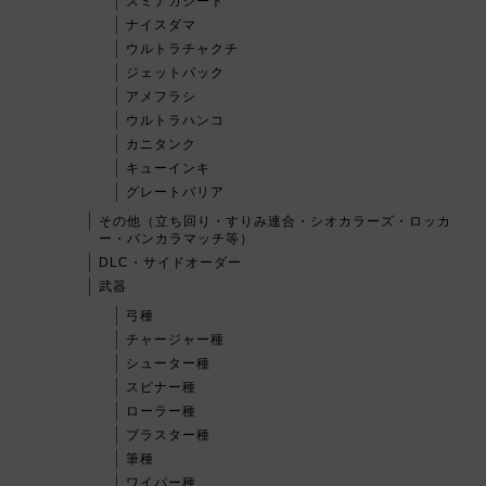
スミナガシート
ナイスダマ
ウルトラチャクチ
ジェットパック
アメフラシ
ウルトラハンコ
カニタンク
キューインキ
グレートバリア
その他（立ち回り・すりみ連合・シオカラーズ・ロッカ
ー・バンカラマッチ等）
DLC・サイドオーダー
武器
弓種
チャージャー種
シューター種
スピナー種
ローラー種
ブラスター種
筆種
ワイパー種