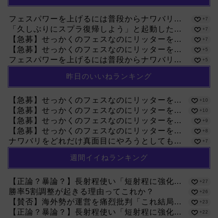
フェスパワーを上げるには普段からナワバリ...
+7
「久しぶりにスプラ復帰しよう」と起動した...
+7
【急募】せっかくのフェスなのにリッターを...
+7
【急募】せっかくのフェスなのにリッターを...
+5
フェスパワーを上げるには普段からナワバリ...
+5
昨日のいいねランキング
【急募】せっかくのフェスなのにリッターを...
+10
【急募】せっかくのフェスなのにリッターを...
+10
【急募】せっかくのフェスなのにリッターを...
+9
【急募】せっかくのフェスなのにリッターを...
+8
ナワバリをどれだけ真面目にやろうとしても...
+7
週間イイねランキング
【正論？暴論？】長射程使い「短射程に強化...
+27
勝率5割調整が起きる理由ってこれか？
+26
【賛否】海外勢が運営を痛烈批判「これ結局...
+23
【正論？暴論？】長射程使い「短射程に強化...
+22