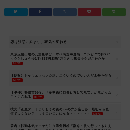
恋は疑惑に染まり、狂気へ変わる
東京五輪出場の元重量挙げ日本代表選手逮捕 コンビニで卵2パ
ックとしょうゆ1本(835円相当)万引きし店長をケガさせたか
NEW!
【朗報】シャウエッセン公式、こういうのでいいんだよ丼を作る
NEW!
【事件】警察官発砲、「命中後に自傷行為して死亡」が無かった
ことにされる
NEW!
彼女「正直デートよりもその後の○○の方が楽しみ。最初から直
行でよくない？」→すごいことになる・・・・・・
NEW!
若者〈転勤本気でイヤだ〉企業危機感「辞令１枚で行ってもらえ