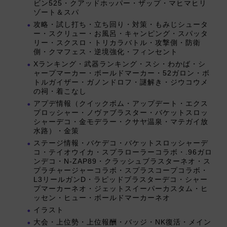
ビン525・クアッドホッパー・ザップ・マヒマヒリ
ゾート＆スパ
攻略・試し打ち・立ち回り・対策・もみじシュータ
ー・スクリュー・お風呂・キャンピング・スパッタ
リー・スクスロ・トリカラバトル・攻撃側・防衛
側・クマフェス・逆境強化・フィンセント
Xランキング・武器ランキング・スシ・わかば・シ
ャープマーカー・ボールドマーカー・52ガロン・ボ
トルガイザー・ガノンドロフ・謎解き・ジウコウメ
の祠・着こなし
アプデ情報（クイックボム・アップデート・エクス
プロッシャー・ノヴァブラスター・バケットスロッ
シャーデコ・金モデラー・クサヤ温泉・マテガイ放
水路）・金策
ステージ情報・バケデコ・バケットスロッシャーデ
コ・テイオウイカ・スプラローラーコラボ・.96ガロ
ンデコ・N-ZAP89・クラッシュブラスターネオ・ス
プラチャージャーコラボ・スプラスコープコラボ・
L3リールガンD・ラピッドブラスターデコ・シャー
プマーカーネオ・ジェットスイーパーカスタム・ヒ
ッセン・ヒュー・ボールドマーカーネオ
イラスト
大会・上位勢・上位報酬・バッジ・NK復活・メイン