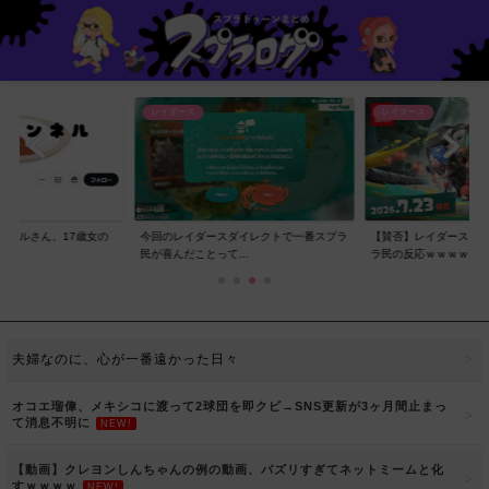
レイダース
レイダース
ンネルさん、17歳女の
今回のレイダースダイレクトで一番スプラ
【賛否】レイダースダ
..
民が喜んだことって...
ラ民の反応ｗｗｗｗ...
夫婦なのに、心が一番遠かった日々
オコエ瑠偉、メキシコに渡って2球団を即クビ→SNS更新が3ヶ月間止まっ
て消息不明に
NEW!
【動画】クレヨンしんちゃんの例の動画、バズリすぎてネットミームと化
すｗｗｗｗ
NEW!