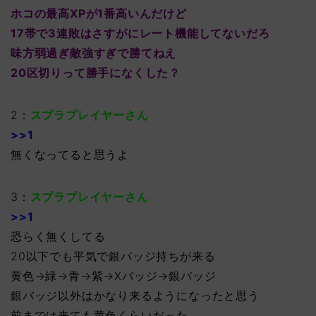
ホコの最高XPが1番高いんだけど
17帯で3連敗はさすがにレート機能してないだろ
味方弱過ぎ敵強すぎで勝てねえ
20区切りって勝手になくした？
2：
スプラプレイヤーさん
>>1
無くなってると思うよ
3：
スプラプレイヤーさん
>>1
恐らく無くしてる
20以下でも平気で銀バッジ持ちが来る
黄色→緑→青→紫→Xバッジ→銀バッジ
銀バッジ以外はかなり来るようになったと思う
前までは来ても黄色くらいだった