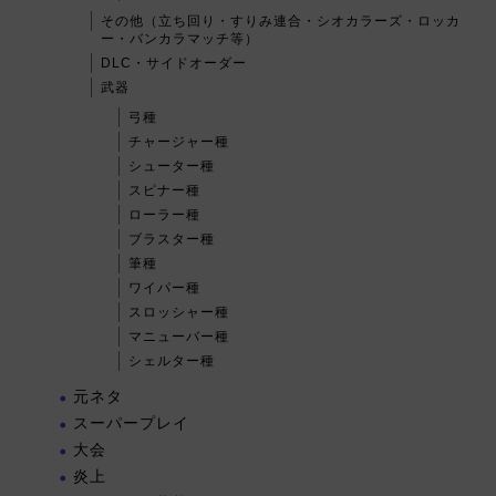
その他（立ち回り・すりみ連合・シオカラーズ・ロッカ
ー・バンカラマッチ等）
DLC・サイドオーダー
武器
弓種
チャージャー種
シューター種
スピナー種
ローラー種
ブラスター種
筆種
ワイパー種
スロッシャー種
マニューバー種
シェルター種
元ネタ
スーパープレイ
大会
炎上