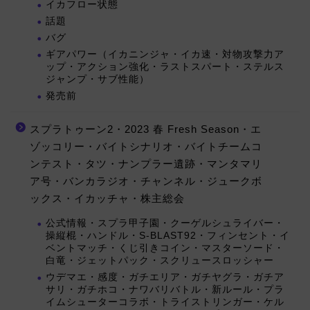
イカフロー状態
話題
バグ
ギアパワー（イカニンジャ・イカ速・対物攻撃力ア
ップ・アクション強化・ラストスパート・ステルス
ジャンプ・サブ性能）
発売前
スプラトゥーン2・2023 春 Fresh Season・エ
ゾッコリー・バイトシナリオ・バイトチームコ
ンテスト・タツ・ナンプラー遺跡・マンタマリ
ア号・バンカラジオ・チャンネル・ジュークボ
ックス・イカッチャ・株主総会
公式情報・スプラ甲子園・クーゲルシュライバー・
操縦棍・ハンドル・S-BLAST92・フィンセント・イ
ベントマッチ・くじ引きコイン・マスターソード・
白竜・ジェットパック・スクリュースロッシャー
ウデマエ・感度・ガチエリア・ガチヤグラ・ガチア
サリ・ガチホコ・ナワバリバトル・新ルール・プラ
イムシューターコラボ・トライストリンガー・ケル