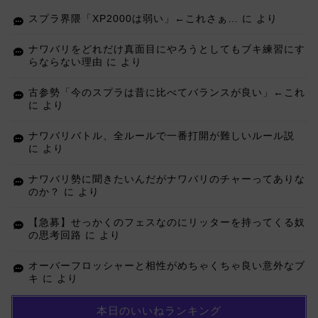
スプラ界隈「XP2000は弱い」←これさぁ…
に
より
ナワバリをどれだけ真面目にやろうとしてもブキ練習にす
らならない理由
に
より
古参勢「今のスプラは昔に比べてバランスが良い」←これ
に
より
ナワバリバトル、全ルールで一番打開が難しいルール説
に
より
ナワバリ勢に聞きたいんだがナワバリのチャーってありな
のか？
に
より
【急募】せっかくのフェスなのにリッターを持ってくる奴
の思考回路
に
より
オーバーフロッシャーと相性がめちゃくちゃ良い意外なブ
キ
に
より
本日のいいねランキング