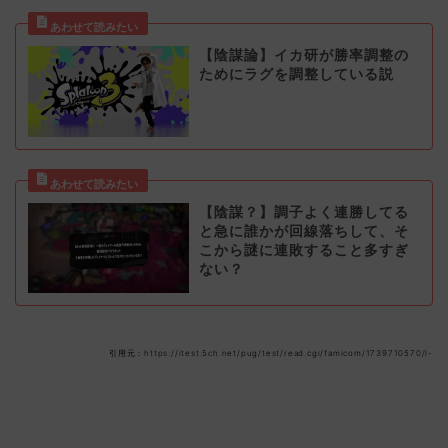
【陰謀論】イカ研が勝率調整の
ためにラグを調整している説
【陰謀？】調子よく連勝してる
と急に誰かが回線落ちして、そ
こから謎に連敗すること多すぎ
ない？
引用元：https://itest.5ch.net/pug/test/read.cgi/famicom/1739710570/l-