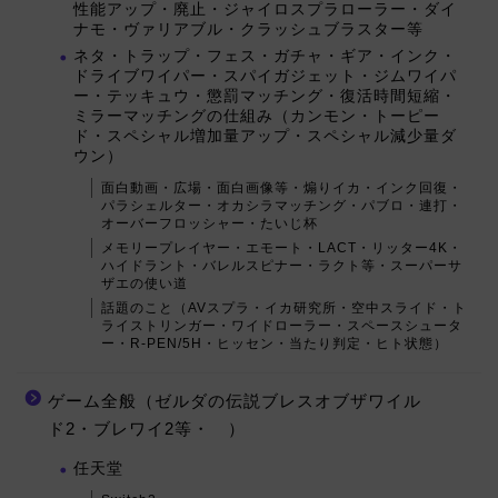
性能アップ・廃止・ジャイロスプラローラー・ダイ
ナモ・ヴァリアブル・クラッシュブラスター等
ネタ・トラップ・フェス・ガチャ・ギア・インク・
ドライブワイパー・スパイガジェット・ジムワイパ
ー・テッキュウ・懲罰マッチング・復活時間短縮・
ミラーマッチングの仕組み（カンモン・トーピー
ド・スペシャル増加量アップ・スペシャル減少量ダ
ウン）
面白動画・広場・面白画像等・煽りイカ・インク回復・
パラシェルター・オカシラマッチング・パブロ・連打・
オーバーフロッシャー・たいじ杯
メモリープレイヤー・エモート・LACT・リッター4K・
ハイドラント・バレルスピナー・ラクト等・スーパーサ
ザエの使い道
話題のこと（AVスプラ・イカ研究所・空中スライド・ト
ライストリンガー・ワイドローラー・スペースシュータ
ー・R-PEN/5H・ヒッセン・当たり判定・ヒト状態）
ゲーム全般（ゼルダの伝説ブレスオブザワイル
ド2・ブレワイ2等・ ）
任天堂