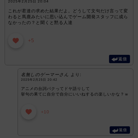
2025年2月25日 20:04
これが君達の求めた結果だよ。どうして文句だけ言って変
わると馬鹿みたいに思い込んでゲーム開発スタッフに成ら
なかったの？と聞くと黙る人達
+5
返信
名無しのゲーマーさん
より:
2025年2月25日 20:42
アニメの台詞パクってドヤ語りして
挙句の果てに自分で自分にいいねするの楽しいかな？ｗ
+10
返信