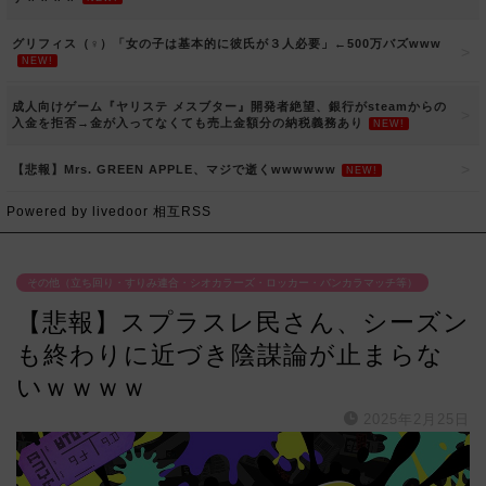
グリフィス（♀）「女の子は基本的に彼氏が３人必要」←500万バズwww
NEW!
成人向けゲーム『ヤリステ メスブター』開発者絶望、銀行がsteamからの
入金を拒否→金が入ってなくても売上金額分の納税義務あり
NEW!
【悲報】Mrs. GREEN APPLE、マジで逝くwwwwww
NEW!
Powered by livedoor 相互RSS
その他（立ち回り・すりみ連合・シオカラーズ・ロッカー・バンカラマッチ等）
【悲報】スプラスレ民さん、シーズン
も終わりに近づき陰謀論が止まらな
いｗｗｗｗ
2025年2月25日