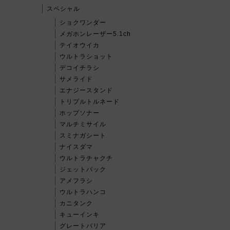
スペシャル
ショクワンダー
メガホンレーザー5.1ch
テイオウイカ
ウルトラショット
デコイチラシ
サメライド
エナジースタンド
トリプルトルネード
ホップソナー
マルチミサイル
スミナガシート
ナイスダマ
ウルトラチャクチ
ジェットパック
アメフラシ
ウルトラハンコ
カニタンク
キューインキ
グレートバリア