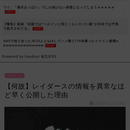
ワイ、「着衣おっばい」でしか抜けない体質になってしまうｗｗｗｗｗ
NEW!
【警告】医師「米国では”ヘロインと同じくらいヤバい薬”が日本では平気
で処方されてる」
NEW!
SNSで知り合ったJK10人とS●Xしてハメ撮り770本撮ったイケメン逮捕w
wwwwwwwwwwwwww
NEW!
Powered by livedoor 相互RSS
レイダース
【何故】レイダースの情報を異常なほ
ど早く公開した理由
2025年12月22日