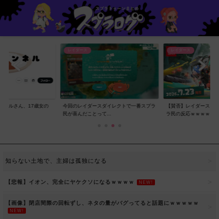
レイダース
レイダース
ンネルさん、17歳女の
今回のレイダースダイレクトで一番スプラ
【賛否】レイダースダ
..
民が喜んだことって...
ラ民の反応ｗｗｗｗ...
知らない土地で、主婦は孤独になる
【悲報】イオン、完全にヤケクソになるｗｗｗｗ
NEW!
【画像】閉店間際の回転ずし、ネタの量がバグってると話題にｗｗｗｗｗ
NEW!