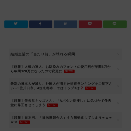
結婚生活の「当たり前」が壊れる瞬間
【悲報】太鼓の達人、お馴染みのフォントの使用料が年間6万か
ら年間320万になったので変更に
NEW!
最新の日本人が減り、外国人が増えた街市ランキングをご覧下さ
い→5位川口市、4位京都市、ではトップ3は
NEW!
【悲報】任天堂キッズさん、「Aボタン長押し」に気づかず任天
堂に修正させてしまう
NEW!
【悲報】日本円、「日米協調介入」すら無効化してしまうｗｗｗ
ｗｗ
NEW!