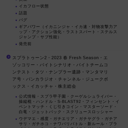
イカフロー状態
話題
バグ
ギアパワー（イカニンジャ・イカ速・対物攻撃力ア
ップ・アクション強化・ラストスパート・ステルス
ジャンプ・サブ性能）
発売前
スプラトゥーン2・2023 春 Fresh Season・エ
ゾッコリー・バイトシナリオ・バイトチームコ
ンテスト・タツ・ナンプラー遺跡・マンタマリ
ア号・バンカラジオ・チャンネル・ジュークボ
ックス・イカッチャ・株主総会
公式情報・スプラ甲子園・クーゲルシュライバー・
操縦棍・ハンドル・S-BLAST92・フィンセント・イ
ベントマッチ・くじ引きコイン・マスターソード・
白竜・ジェットパック・スクリュースロッシャー
ウデマエ・感度・ガチエリア・ガチヤグラ・ガチア
サリ・ガチホコ・ナワバリバトル・新ルール・プラ