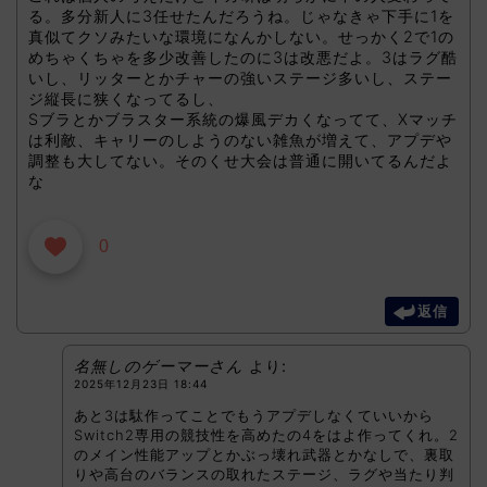
る。多分新人に3任せたんだろうね。じゃなきゃ下手に1を
真似てクソみたいな環境になんかしない。せっかく2で1の
めちゃくちゃを多少改善したのに3は改悪だよ。3はラグ酷
いし、リッターとかチャーの強いステージ多いし、ステー
ジ縦長に狭くなってるし、
Sブラとかブラスター系統の爆風デカくなってて、Xマッチ
は利敵、キャリーのしようのない雑魚が増えて、アプデや
調整も大してない。そのくせ大会は普通に開いてるんだよ
な
0
返信
名無しのゲーマーさん
より:
2025年12月23日 18:44
あと3は駄作ってことでもうアプデしなくていいから
Switch2専用の競技性を高めたの4をはよ作ってくれ。2
のメイン性能アップとかぶっ壊れ武器とかなしで、裏取
りや高台のバランスの取れたステージ、ラグや当たり判