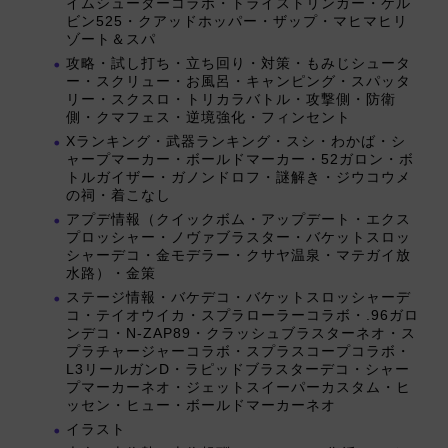
イムシューターコラボ・トライストリンガー・ケル
ビン525・クアッドホッパー・ザップ・マヒマヒリ
ゾート＆スパ
攻略・試し打ち・立ち回り・対策・もみじシュータ
ー・スクリュー・お風呂・キャンピング・スパッタ
リー・スクスロ・トリカラバトル・攻撃側・防衛
側・クマフェス・逆境強化・フィンセント
Xランキング・武器ランキング・スシ・わかば・シ
ャープマーカー・ボールドマーカー・52ガロン・ボ
トルガイザー・ガノンドロフ・謎解き・ジウコウメ
の祠・着こなし
アプデ情報（クイックボム・アップデート・エクス
プロッシャー・ノヴァブラスター・バケットスロッ
シャーデコ・金モデラー・クサヤ温泉・マテガイ放
水路）・金策
ステージ情報・バケデコ・バケットスロッシャーデ
コ・テイオウイカ・スプラローラーコラボ・.96ガロ
ンデコ・N-ZAP89・クラッシュブラスターネオ・ス
プラチャージャーコラボ・スプラスコープコラボ・
L3リールガンD・ラピッドブラスターデコ・シャー
プマーカーネオ・ジェットスイーパーカスタム・ヒ
ッセン・ヒュー・ボールドマーカーネオ
イラスト