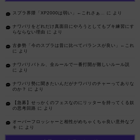
スプラ界隈「XP2000は弱い」←これさぁ…
に
より
ナワバリをどれだけ真面目にやろうとしてもブキ練習にす
らならない理由
に
より
古参勢「今のスプラは昔に比べてバランスが良い」←これ
に
より
ナワバリバトル、全ルールで一番打開が難しいルール説
に
より
ナワバリ勢に聞きたいんだがナワバリのチャーってありな
のか？
に
より
【急募】せっかくのフェスなのにリッターを持ってくる奴
の思考回路
に
より
オーバーフロッシャーと相性がめちゃくちゃ良い意外なブ
キ
に
より