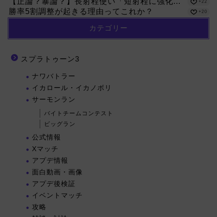
【正論？暴論？】長射程使い「短射程に強化...
+22
勝率5割調整が起きる理由ってこれか？
+20
カテゴリー
スプラトゥーン3
ナワバトラー
イカロール・イカノボリ
サーモンラン
バイトチームコンテスト
ビッグラン
公式情報
Xマッチ
アプデ情報
面白動画・画像
アプデ後検証
イベントマッチ
攻略