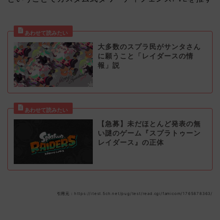
大多数のスプラ民がサンタさん
に願うこと「レイダースの情
報」説
【急募】未だほとんど発表の無
い謎のゲーム『スプラトゥーン
レイダース』の正体
引用元：https://itest.5ch.net/pug/test/read.cgi/famicom/1765878363/