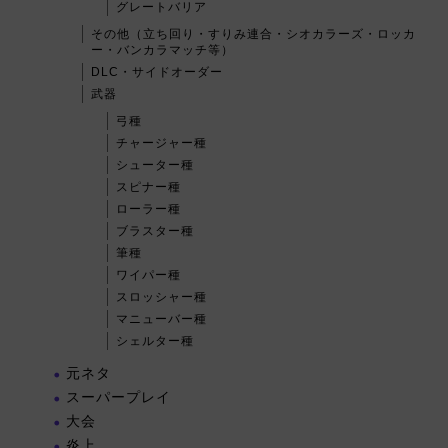
グレートバリア
その他（立ち回り・すりみ連合・シオカラーズ・ロッカ
ー・バンカラマッチ等）
DLC・サイドオーダー
武器
弓種
チャージャー種
シューター種
スピナー種
ローラー種
ブラスター種
筆種
ワイパー種
スロッシャー種
マニューバー種
シェルター種
元ネタ
スーパープレイ
大会
炎上