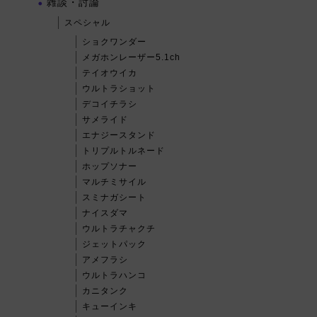
雑談・討論
スペシャル
ショクワンダー
メガホンレーザー5.1ch
テイオウイカ
ウルトラショット
デコイチラシ
サメライド
エナジースタンド
トリプルトルネード
ホップソナー
マルチミサイル
スミナガシート
ナイスダマ
ウルトラチャクチ
ジェットパック
アメフラシ
ウルトラハンコ
カニタンク
キューインキ