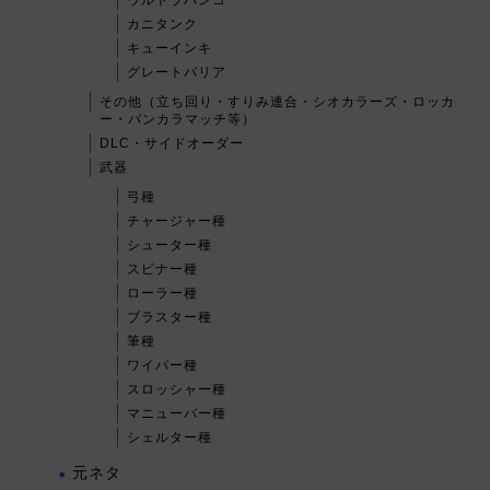
ウルトラハンコ
カニタンク
キューインキ
グレートバリア
その他（立ち回り・すりみ連合・シオカラーズ・ロッカ
ー・バンカラマッチ等）
DLC・サイドオーダー
武器
弓種
チャージャー種
シューター種
スピナー種
ローラー種
ブラスター種
筆種
ワイパー種
スロッシャー種
マニューバー種
シェルター種
元ネタ