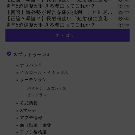
勝率5割調整が起きる理由ってこれか？
+26
【賛否】海外勢が運営を痛烈批判「これ結局...
+23
【正論？暴論？】長射程使い「短射程に強化...
+22
勝率5割調整が起きる理由ってこれか？
+20
カテゴリー
スプラトゥーン3
ナワバトラー
イカロール・イカノボリ
サーモンラン
バイトチームコンテスト
ビッグラン
公式情報
Xマッチ
アプデ情報
面白動画・画像
アプデ後検証