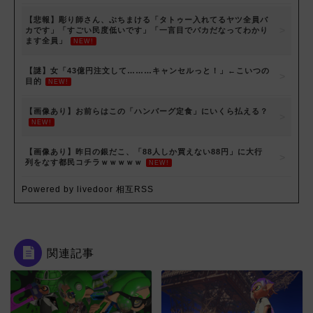
【悲報】彫り師さん、ぶちまける「タトゥー入れてるヤツ全員バ
カです」「すごい民度低いです」「一言目でバカだなってわかり
ます全員」
NEW!
【謎】女「43億円注文して………キャンセルっと！」←こいつの
目的
NEW!
【画像あり】お前らはこの「ハンバーグ定食」にいくら払える？
NEW!
【画像あり】昨日の銀だこ、「88人しか買えない88円」に大行
列をなす都民コチラｗｗｗｗｗ
NEW!
Powered by livedoor 相互RSS
関連記事