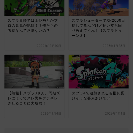
スプラ界隈では上位勢とかプ
スプラシューターでXP2000目
ロの意見が絶対！？俺たちの
指してるんだけど良い立ち回
考察なんて意味ないの？
り教えてくれ！【スプラトゥ
ーン３】
2022年12月10日
2023年1月28日
【朗報】スプラ3さん、同期ズ
スプラ4で追加されるも批判受
レによってスレ民をブチギレ
けそうな要素あげてけ
させることに大成功！
2026年1月4日
2026年1月1日