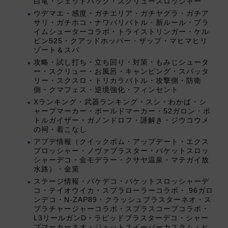
白竜・ジェットパック・スクリュースロッシャー
ウデマエ・感度・ガチエリア・ガチヤグラ・ガチア
サリ・ガチホコ・ナワバリバトル・新ルール・プラ
イムシューターコラボ・トライストリンガー・ケル
ビン525・クアッドホッパー・ザップ・マヒマヒリ
ゾート＆スパ
攻略・試し打ち・立ち回り・対策・もみじシュータ
ー・スクリュー・お風呂・キャンピング・スパッタ
リー・スクスロ・トリカラバトル・攻撃側・防衛
側・クマフェス・逆境強化・フィンセント
Xランキング・武器ランキング・スシ・わかば・シ
ャープマーカー・ボールドマーカー・52ガロン・ボ
トルガイザー・ガノンドロフ・謎解き・ジウコウメ
の祠・着こなし
アプデ情報（クイックボム・アップデート・エクス
プロッシャー・ノヴァブラスター・バケットスロッ
シャーデコ・金モデラー・クサヤ温泉・マテガイ放
水路）・金策
ステージ情報・バケデコ・バケットスロッシャーデ
コ・テイオウイカ・スプラローラーコラボ・.96ガロ
ンデコ・N-ZAP89・クラッシュブラスターネオ・ス
プラチャージャーコラボ・スプラスコープコラボ・
L3リールガンD・ラピッドブラスターデコ・シャー
プマーカーネオ・ジェットスイーパーカスタム・ヒ