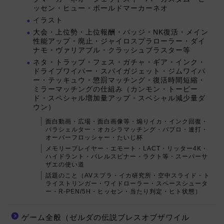
ッセン・ヒュー・ボールドマーカーネオ
イラスト
大会・上位勢・上位報酬・バッジ・NK復活・メイン
性能アップ・廃止・ジャイロスプラローラー・ダイ
ナモ・ヴァリアブル・クラッシュブラスター等
ネタ・トラップ・フェス・ガチャ・ギア・インク・
ドライブワイパー・スパイガジェット・ジムワイパ
ー・テッキュウ・懲罰マッチング・復活時間短縮・
ミラーマッチングの仕組み（カンモン・トーピー
ド・スペシャル増加量アップ・スペシャル減少量ダ
ウン）
面白動画・広場・面白画像等・煽りイカ・インク回復・
パラシェルター・オカシラマッチング・パブロ・連打・
オーバーフロッシャー・たいじ杯
メモリープレイヤー・エモート・LACT・リッター4K・
ハイドラント・バレルスピナー・ラクト等・スーパーサ
ザエの使い道
話題のこと（AVスプラ・イカ研究所・空中スライド・ト
ライストリンガー・ワイドローラー・スペースシュータ
ー・R-PEN/5H・ヒッセン・当たり判定・ヒト状態）
ゲーム全般（ゼルダの伝説ブレスオブザワイル