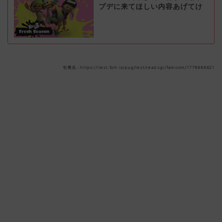
プデに来てほしい内容あげてけ
引用元：https://itest.5ch.io/pug/test/read.cgi/famicom/1779666621