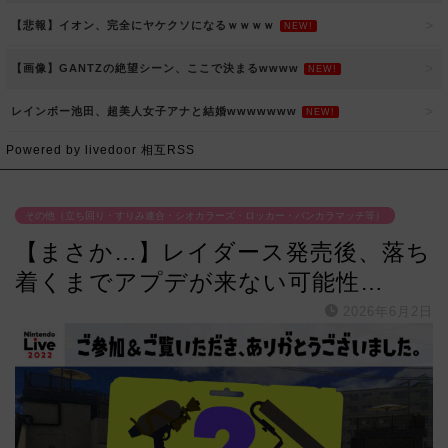
【悲報】イオン、完全にヤケクソになるｗｗｗｗ
NEW!
【画像】GANTZの絶望シーン、ここで決まるwwww
NEW!
レインボー池田、超美人女子アナと結婚wwwwwww
NEW!
Powered by livedoor 相互RSS
その他（立ち回り・すりみ連合・シオカラーズ・ロッカー・バンカラマッチ等）
【まさか…】レイダース発売後、落ち
着くまでアプデが来ない可能性…
2026年6月2日