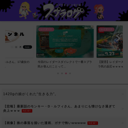
レイダース
レイダース
ンネルさん、17歳女の
今回のレイダースダイレクトで一番スプラ
【賛否】レイダースダ
..
民が喜んだことって...
ラ民の反応ｗｗｗｗ...
1420gの娘がくれた“生きる力”。
【悲報】最新話のモンキー・D・ルフィさん、あまりにも情けなさ過ぎて
炎上ｗｗｗ
NEW!
【画像】株の暴落を描いた漫画、ガチで怖いwwwww
NEW!