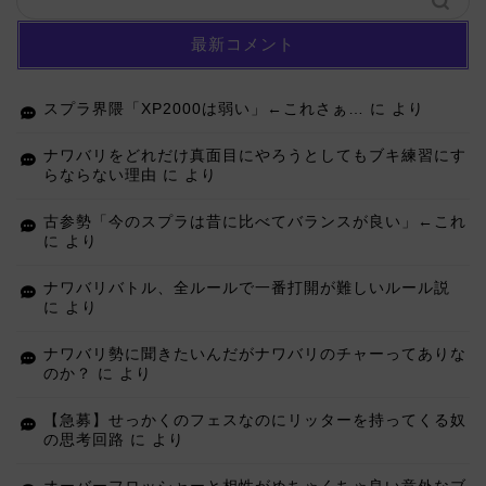
最新コメント
スプラ界隈「XP2000は弱い」←これさぁ…
に
より
ナワバリをどれだけ真面目にやろうとしてもブキ練習にす
らならない理由
に
より
古参勢「今のスプラは昔に比べてバランスが良い」←これ
に
より
ナワバリバトル、全ルールで一番打開が難しいルール説
に
より
ナワバリ勢に聞きたいんだがナワバリのチャーってありな
のか？
に
より
【急募】せっかくのフェスなのにリッターを持ってくる奴
の思考回路
に
より