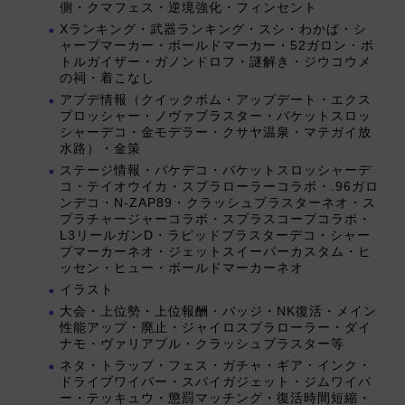
側・クマフェス・逆境強化・フィンセント
Xランキング・武器ランキング・スシ・わかば・シ
ャープマーカー・ボールドマーカー・52ガロン・ボ
トルガイザー・ガノンドロフ・謎解き・ジウコウメ
の祠・着こなし
アプデ情報（クイックボム・アップデート・エクス
プロッシャー・ノヴァブラスター・バケットスロッ
シャーデコ・金モデラー・クサヤ温泉・マテガイ放
水路）・金策
ステージ情報・バケデコ・バケットスロッシャーデ
コ・テイオウイカ・スプラローラーコラボ・.96ガロ
ンデコ・N-ZAP89・クラッシュブラスターネオ・ス
プラチャージャーコラボ・スプラスコープコラボ・
L3リールガンD・ラピッドブラスターデコ・シャー
プマーカーネオ・ジェットスイーパーカスタム・ヒ
ッセン・ヒュー・ボールドマーカーネオ
イラスト
大会・上位勢・上位報酬・バッジ・NK復活・メイン
性能アップ・廃止・ジャイロスプラローラー・ダイ
ナモ・ヴァリアブル・クラッシュブラスター等
ネタ・トラップ・フェス・ガチャ・ギア・インク・
ドライブワイパー・スパイガジェット・ジムワイパ
ー・テッキュウ・懲罰マッチング・復活時間短縮・