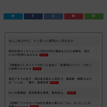
ぜんぶ私が中心、そう思った瞬間から歪み出す
特定外来カミキリムシに1匹300円の賞金をかけた高崎市、初日
に1170匹持ち込まれる
NEW!
【画像あり】タイミーで行った会社に「直雇用のバイト」で行っ
た結果ｗｗｗｗｗ
NEW!
清水アキラの息子・清水良太郎さん死去で、落語家・柳家小はだ
が「いじめ」「暴行」被害告発
NEW!
れいわ新選組、党名変更を発表 新党名は...
NEW!
【悲報】ワイのせいで会社を辞めた新人が「3人」もいたことが
発覚ｗｗｗｗｗ
NEW!