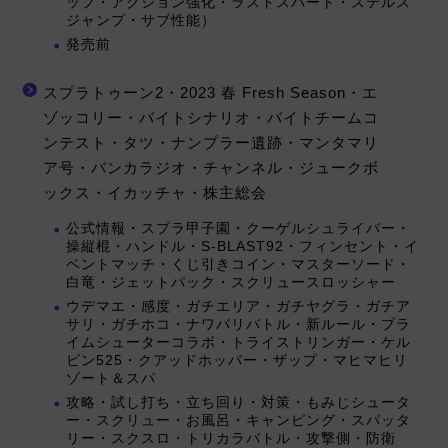
ップ・アクション強化・ラストスパート・ステルス
ジャンプ・サブ性能）
発売前
スプラトゥーン2・2023 春 Fresh Season・エ
ゾッコリー・バイトシナリオ・バイトチームコ
ンテスト・タツ・ナンプラー遺跡・マンタマリ
ア号・バンカラジオ・チャンネル・ジュークボ
ックス・イカッチャ・株主総会
公式情報・スプラ甲子園・クーゲルシュライバー・
操縦棍・ハンドル・S-BLAST92・フィンセント・イ
ベントマッチ・くじ引きコイン・マスターソード・
白竜・ジェットパック・スクリュースロッシャー
ウデマエ・感度・ガチエリア・ガチヤグラ・ガチア
サリ・ガチホコ・ナワバリバトル・新ルール・プラ
イムシューターコラボ・トライストリンガー・ケル
ビン525・クアッドホッパー・ザップ・マヒマヒリ
ゾート＆スパ
攻略・試し打ち・立ち回り・対策・もみじシュータ
ー・スクリュー・お風呂・キャンピング・スパッタ
リー・スクスロ・トリカラバトル・攻撃側・防衛