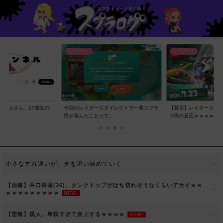
レイダース
レイダース
ンネルさん、17歳女の
今回のレイダースダイレクトで一番スプラ
【賛否】レイダースダ
..
民が喜んだことって...
ラ民の反応ｗｗｗｗ...
小さなすれ違いが、夫を追い詰めていく
【画像】井口裕香(36)、タンクトップがはち切れそうなくらいデカイｗｗ
ｗｗｗｗｗｗｗｗｗ
NEW!
【悲報】黒人、卑怯すぎて炎上するｗｗｗｗ
NEW!