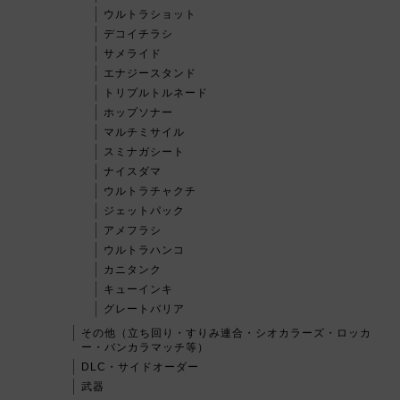
ウルトラショット
デコイチラシ
サメライド
エナジースタンド
トリプルトルネード
ホップソナー
マルチミサイル
スミナガシート
ナイスダマ
ウルトラチャクチ
ジェットパック
アメフラシ
ウルトラハンコ
カニタンク
キューインキ
グレートバリア
その他（立ち回り・すりみ連合・シオカラーズ・ロッカ
ー・バンカラマッチ等）
DLC・サイドオーダー
武器