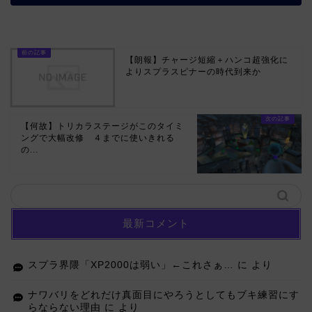
【朗報】チャージ短縮＋ハンコ超強化に
よりスプラスピナーの時代到来か
【何故】トリカラステージがこのタイミ
ングで大幅改修 ４までに使いきれる
の...
最新コメント
スプラ界隈「XP2000は弱い」←これさぁ…
に
より
ナワバリをどれだけ真面目にやろうとしてもブキ練習にす
らならない理由
に
より