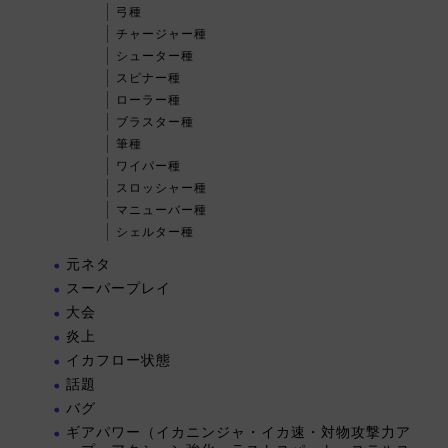
弓種
チャージャー種
シューター種
スピナー種
ローラー種
ブラスター種
筆種
ワイパー種
スロッシャー種
マニューバー種
シェルター種
元ネタ
スーパープレイ
大会
炎上
イカフロー状態
話題
バグ
ギアパワー（イカニンジャ・イカ速・対物攻撃力ア