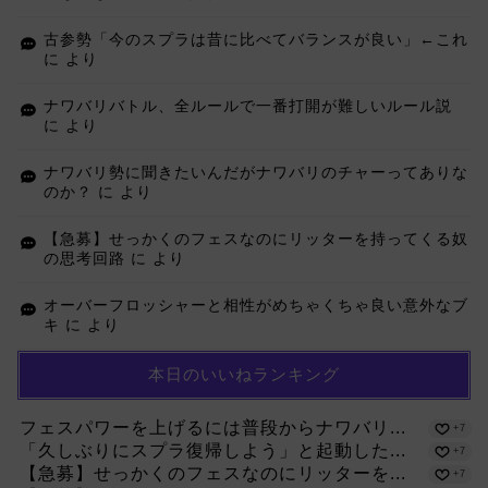
古参勢「今のスプラは昔に比べてバランスが良い」←これ
に
より
ナワバリバトル、全ルールで一番打開が難しいルール説
に
より
ナワバリ勢に聞きたいんだがナワバリのチャーってありな
のか？
に
より
【急募】せっかくのフェスなのにリッターを持ってくる奴
の思考回路
に
より
オーバーフロッシャーと相性がめちゃくちゃ良い意外なブ
キ
に
より
本日のいいねランキング
フェスパワーを上げるには普段からナワバリ...
+7
「久しぶりにスプラ復帰しよう」と起動した...
+7
【急募】せっかくのフェスなのにリッターを...
+7