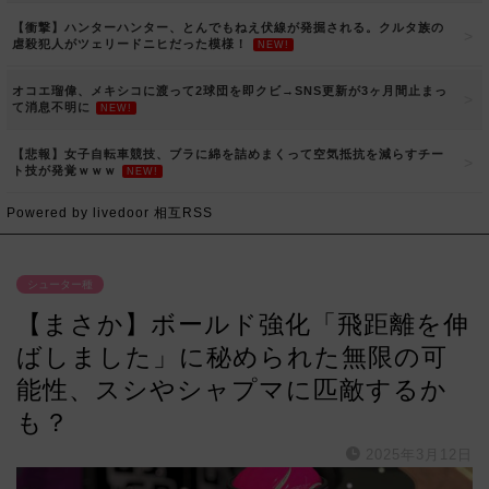
【衝撃】ハンターハンター、とんでもねえ伏線が発掘される。クルタ族の
虐殺犯人がツェリードニヒだった模様！
NEW!
オコエ瑠偉、メキシコに渡って2球団を即クビ→SNS更新が3ヶ月間止まっ
て消息不明に
NEW!
【悲報】女子自転車競技、ブラに綿を詰めまくって空気抵抗を減らすチー
ト技が発覚ｗｗｗ
NEW!
Powered by livedoor 相互RSS
シューター種
【まさか】ボールド強化「飛距離を伸
ばしました」に秘められた無限の可
能性、スシやシャプマに匹敵するか
も？
2025年3月12日