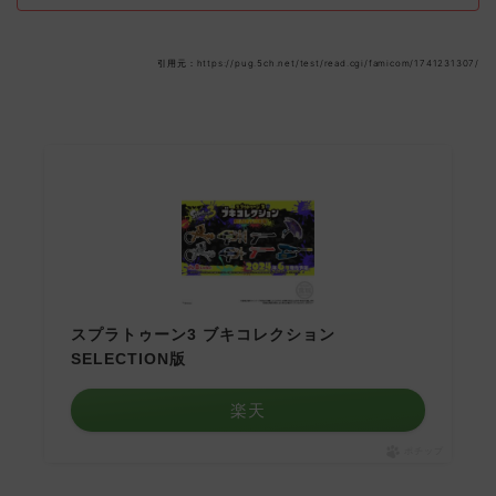
引用元：https://pug.5ch.net/test/read.cgi/famicom/1741231307/
スプラトゥーン3 ブキコレクション
SELECTION版
楽天
ポチップ