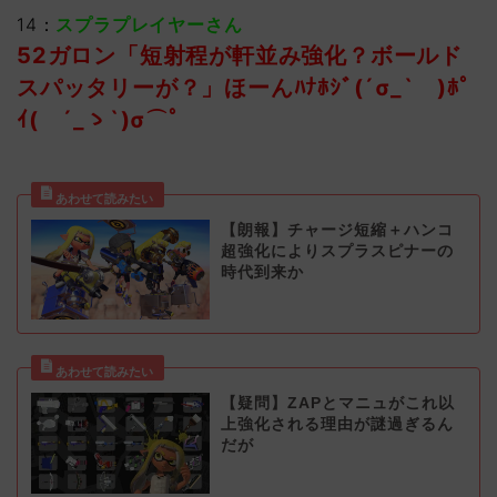
14：
スプラプレイヤーさん
52ガロン「短射程が軒並み強化？ボールド
スパッタリーが？」ほーんﾊﾅﾎｼﾞ(´σ_` )ﾎﾟ
ｲ( ´_ゝ`)σ⌒ﾟ
【朗報】チャージ短縮＋ハンコ
超強化によりスプラスピナーの
時代到来か
【疑問】ZAPとマニュがこれ以
上強化される理由が謎過ぎるん
だが