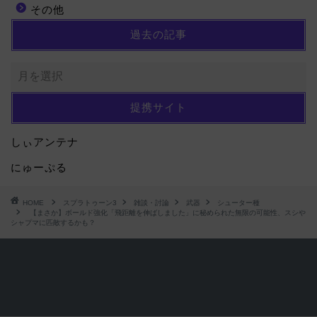
その他
過去の記事
提携サイト
しぃアンテナ
にゅーぷる
HOME
スプラトゥーン3
雑談・討論
武器
シューター種
【まさか】ボールド強化「飛距離を伸ばしました」に秘められた無限の可能性、スシや
シャプマに匹敵するかも？