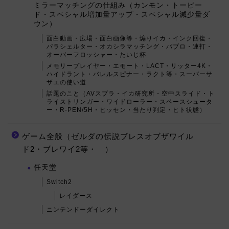
ミラーマッチングの仕組み（カンモン・トーピー
ド・スペシャル増加量アップ・スペシャル減少量ダ
ウン）
面白動画・広場・面白画像等・煽りイカ・インク回復・
パラシェルター・オカシラマッチング・パブロ・連打・
オーバーフロッシャー・たいじ杯
メモリープレイヤー・エモート・LACT・リッター4K・
ハイドラント・バレルスピナー・ラクト等・スーパーサ
ザエの使い道
話題のこと（AVスプラ・イカ研究所・空中スライド・ト
ライストリンガー・ワイドローラー・スペースシュータ
ー・R-PEN/5H・ヒッセン・当たり判定・ヒト状態）
ゲーム全般（ゼルダの伝説ブレスオブザワイル
ド2・ブレワイ2等・ ）
任天堂
Switch2
レイダース
ニンテンドーダイレクト